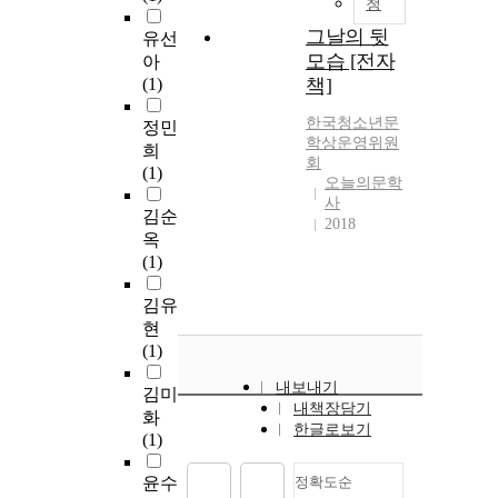
청
그날의 뒷
유선
모습 [전자
아
(1)
책]
한국청소년문
정민
학상운영위원
희
회
(1)
오늘의문학
사
김순
2018
옥
(1)
김유
현
(1)
내보내기
김미
내책장담기
화
한글로보기
(1)
윤수
정확도순