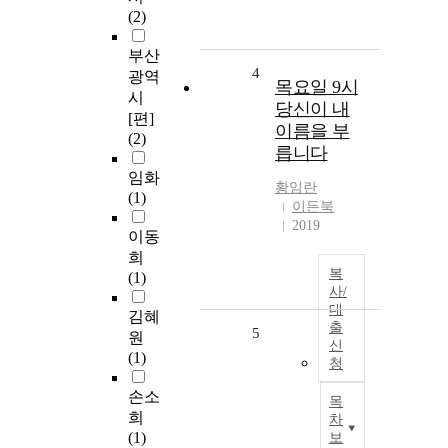
(2)
부산
4
광역
목요일 9시
시
당신이 내
[편]
이름을 부
(2)
릅니다
임화
황임란
(1)
이든북
2019
이동
희
복
(1)
사/
대
김혜
출
5
원
신
(1)
청
손소
목
희
차
(1)
보