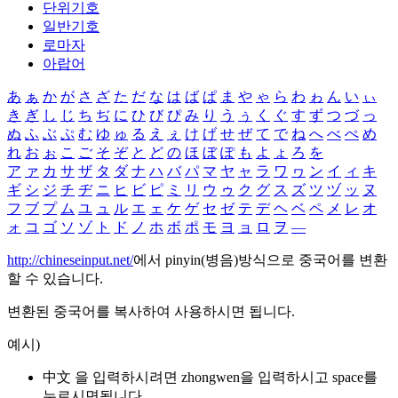
단위기호
일반기호
로마자
아랍어
あ
ぁ
か
が
さ
ざ
た
だ
な
は
ば
ぱ
ま
や
ゃ
ら
わ
ゎ
ん
い
ぃ
き
ぎ
し
じ
ち
ぢ
に
ひ
び
ぴ
み
り
う
ぅ
く
ぐ
す
ず
つ
づ
っ
ぬ
ふ
ぶ
ぷ
む
ゆ
ゅ
る
え
ぇ
け
げ
せ
ぜ
て
で
ね
へ
べ
ぺ
め
れ
お
ぉ
こ
ご
そ
ぞ
と
ど
の
ほ
ぼ
ぽ
も
よ
ょ
ろ
を
ア
ァ
カ
サ
ザ
タ
ダ
ナ
ハ
バ
パ
マ
ヤ
ャ
ラ
ワ
ヮ
ン
イ
ィ
キ
ギ
シ
ジ
チ
ヂ
ニ
ヒ
ビ
ピ
ミ
リ
ウ
ゥ
ク
グ
ス
ズ
ツ
ヅ
ッ
ヌ
フ
ブ
プ
ム
ユ
ュ
ル
エ
ェ
ケ
ゲ
セ
ゼ
テ
デ
ヘ
ベ
ペ
メ
レ
オ
ォ
コ
ゴ
ソ
ゾ
ト
ド
ノ
ホ
ボ
ポ
モ
ヨ
ョ
ロ
ヲ
―
http://chineseinput.net/
에서 pinyin(병음)방식으로 중국어를 변환
할 수 있습니다.
변환된 중국어를 복사하여 사용하시면 됩니다.
예시)
中文 을 입력하시려면
zhongwen
을 입력하시고 space를
누르시면됩니다.