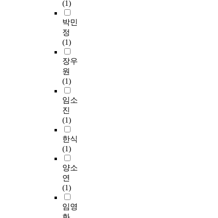
(1)
박민
정
(1)
장우
원
(1)
임소
진
(1)
한식
(1)
양소
연
(1)
임영
화