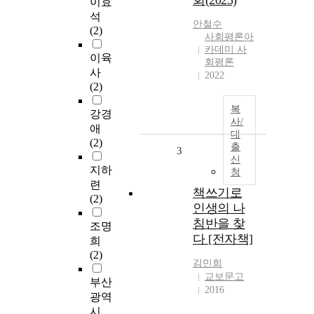
회(2023)
이효
석
안철수
(2)
사회평론아
카데미 사
이육
회평론
사
2022
(2)
복
강경
사/
애
대
(2)
출
3
신
지하
청
련
책쓰기로
(2)
인생의 나
침반을 찾
조명
다 [전자책]
희
(2)
김민희
교보문고
부산
2016
광역
시