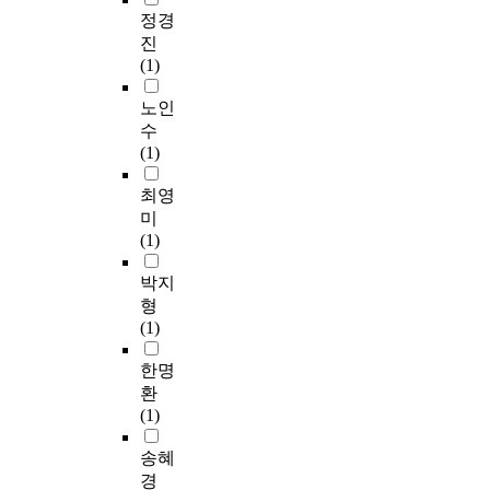
정경
진
(1)
노인
수
(1)
최영
미
(1)
박지
형
(1)
한명
환
(1)
송혜
경