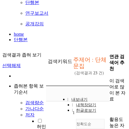
단행본
연구보고서
공개강의
home
단행본
검색결과 좁혀 보기
연관 검
주제어 : 단체
검색키워드
색어 추
문집
선택해제
천
(검색결과
23
건)
이 검색
좁혀본 항목 보
어로 많
기순서
이 본 자
료
내보내기
검색량순
내책장담기
가나다순
한글로보기
1
저자
활용도
정확도순
높은 자
허민