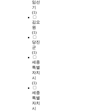
임선
기
(1)
김요
원
(1)
당진
군
(1)
세종
특별
자치
시
(1)
세종
특별
자치
시