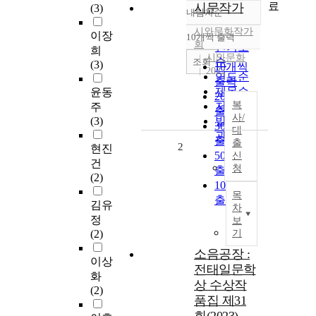
료
시문작가
(3)
내림차순
정확도
시와문화작가
순
이장
10개씩 출력
내림차순
회
인기도
희
시와문화
순
조회
(3)
10개씩
2022
연도순
출력
제목순
윤동
20개씩
복
저자순
주
출력
사/
(3)
발행기
30개씩
대
관순
출력
출
2
현진
50개씩
신
건
청
출력
(2)
100개씩
목
출력
김유
차
정
보
(2)
기
소음공장 :
이상
전태일문학
화
상 수상작
(2)
품집 제31