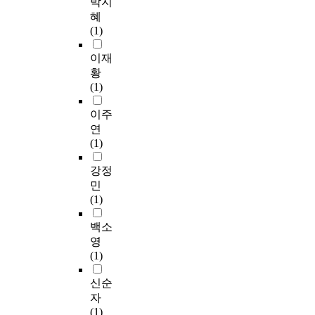
박지
혜
(1)
이재
황
(1)
이주
연
(1)
강정
민
(1)
백소
영
(1)
신순
자
(1)