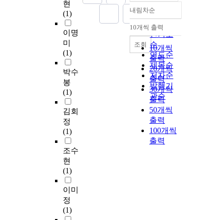
현
내림차순
(1)
정확도
순
10개씩 출력
내림차순
이명
인기도
미
순
조회
10개씩
(1)
연도순
출력
제목순
20개씩
박수
저자순
출력
봉
발행기
30개씩
(1)
관순
출력
50개씩
김회
출력
정
100개씩
(1)
출력
조수
현
(1)
이미
정
(1)