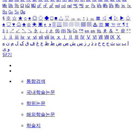
㎒
㎓
㎔
Ω
㏀
㏁
㎊
㎋
㎌
㏖
㏅
㎭
㎮
㎯
㏛
㎩
㎪
㎫
㎬
㏝
㏐
㏓
㏃
㏉
㏜
㏆
§
※
☆
★
○
●
◎
◇
◆
□
■
△
▽
→
←
↑
↓
↔
〓
◁
◀
▷
▶
♤
♠
♡
♥
♧
♣
⊙
◈
▣
◐
◑
▒
▤
▥
▨
▧
▦
▩
♨
☏
☎
☜
☞
¶
†
‡
↕
↗
↙
↖
↘
♭
♩
♪
♬
㉿
㈜
№
㏇
™
㏂
㏘
℡
＃
＆
＊
＠
ª
º
ⅰ
ⅱ
ⅲ
ⅳ
ⅴ
ⅵ
ⅶ
ⅷ
ⅸ
ⅹ
Ⅰ
Ⅱ
Ⅲ
Ⅳ
Ⅴ
Ⅵ
Ⅶ
Ⅷ
Ⅸ
Ⅹ
ا
ب
ت
ث
ج
ح
خ
د
ذ
ر
ز
س
ش
ص
ض
ط
ظ
ع
غ
ف
ق
ک
ل
م
ن
ه
و
ی
닫기
통합검색
국내학술논문
학위논문
해외학술논문
학술지