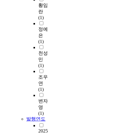
황임
란
(1)
정예
은
(1)
천성
민
(1)
조우
연
(1)
변자
영
(1)
발행연도
2025