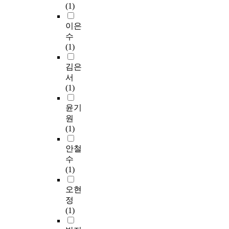
(1)
이은
수
(1)
김은
서
(1)
윤기
원
(1)
안철
수
(1)
오현
정
(1)