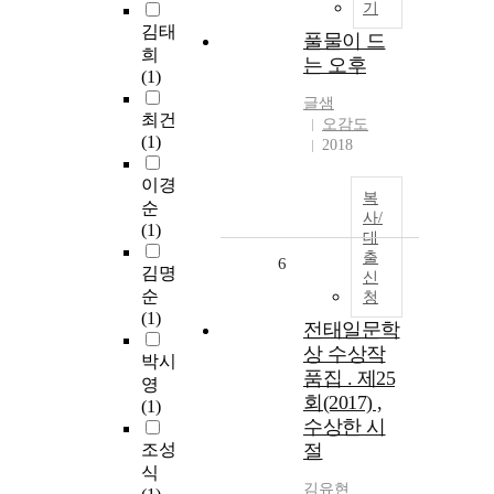
기
김태
풀물이 드
희
는 오후
(1)
글샘
최건
오감도
(1)
2018
이경
복
순
사/
(1)
대
출
6
김명
신
순
청
(1)
전태일문학
상 수상작
박시
품집 . 제25
영
회(2017) ,
(1)
수상한 시
조성
절
식
김유현