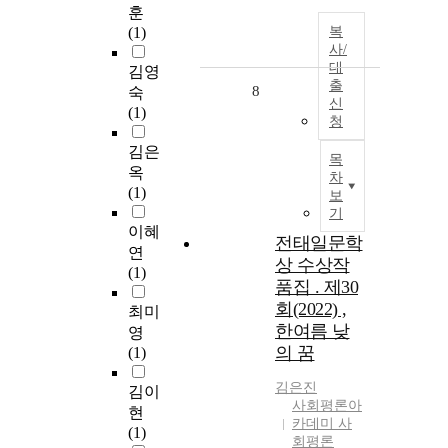
훈
(1)
복
사/
대
김영
출
8
숙
신
(1)
청
김은
목
옥
차
(1)
보
기
이혜
전태일문학
연
상 수상작
(1)
품집 . 제30
회(2022) ,
최미
한여름 낮
영
의 꿈
(1)
김은진
김이
사회평론아
현
카데미 사
(1)
회평론