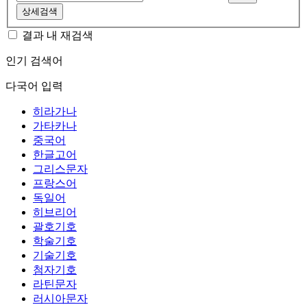
상세검색
결과 내 재검색
인기 검색어
다국어 입력
히라가나
가타카나
중국어
한글고어
그리스문자
프랑스어
독일어
히브리어
괄호기호
학술기호
기술기호
첨자기호
라틴문자
러시아문자