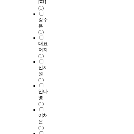
[편]
(1)
강주
은
(1)
대표
저자
(1)
신지
원
(1)
안다
영
(1)
이채
은
(1)