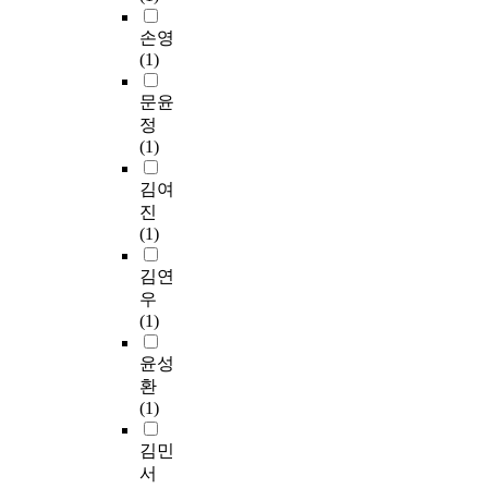
손영
(1)
문윤
정
(1)
김여
진
(1)
김연
우
(1)
윤성
환
(1)
김민
서