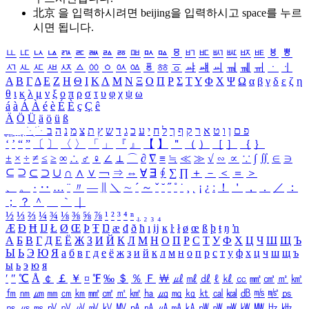
北京 을 입력하시려면
beijing
을 입력하시고 space를 누르
시면 됩니다.
ㅥ
ㅦ
ㅧ
ㅨ
ㅩ
ㅪ
ㅫ
ㅬ
ㅭ
ㅮ
ㅯ
ㅰ
ㅱ
ㅲ
ㅳ
ㅴ
ㅵ
ㅶ
ㅷ
ㅸ
ㅹ
ㅺ
ㅻ
ㅼ
ㅽ
ㅾ
ㅿ
ㆀ
ㆁ
ㆂ
ㆃ
ㆄ
ㆅ
ㆆ
ㆇ
ㆈ
ㆉ
ㆊ
ㆋ
ㆌ
ㆍ
ㆎ
Α
Β
Γ
Δ
Ε
Ζ
Η
Θ
Ι
Κ
Λ
Μ
Ν
Ξ
Ο
Π
Ρ
Σ
Τ
Υ
Φ
Χ
Ψ
Ω
α
β
γ
δ
ε
ζ
η
θ
ι
κ
λ
μ
ν
ξ
ο
π
ρ
σ
τ
υ
φ
χ
ψ
ω
á
à
Á
À
é
è
É
È
ç
Ç
ê
Ä
Ö
Ü
ä
ö
ü
ß
ְ
ֳ
ֲ
ֱ
ָ
ַ
ֵ
ֶ
ִ
ֹ
ּ
ֻ
ׂ
ׁ
ּ
ב
ה
נ
מ
צ
ת
ץ
ש
ד
ג
כ
ע
י
ח
ל
ך
ף
ק
ר
א
ט
ו
ן
ם
פ
‘
’
“
”
〔
〕
〈
〉
「
」
『
』
【
】
＂
（
）
［
］
｛
｝
±
×
÷
≠
≤
≥
∞
∴
♂
♀
∠
⊥
⌒
∂
∇
≡
≒
≪
≫
√
∽
∝
∵
∫
∬
∈
∋
⊆
⊇
⊂
⊃
∪
∩
∧
∨
￢
⇒
⇔
∀
∃
∮
∑
∏
＋
－
＜
＝
＞
、
。
·
‥
…
¨
〃
―
∥
＼
∼
´
～
ˇ
˘
˝
˚
˙
¸
˛
¡
¿
ː
！
＇
，
．
／
：
；
？
＾
＿
｀
｜
½
⅓
⅔
¼
¾
⅛
⅜
⅝
⅞
¹
²
³
⁴
ⁿ
₁
₂
₃
₄
Æ
Ð
Ħ
Ĳ
Ł
Ø
Œ
Þ
Ŧ
Ŋ
æ
đ
ð
ħ
ı
ĳ
ĸ
ŀ
ł
ø
œ
ß
þ
ŧ
ŋ
ŉ
А
Б
В
Г
Д
Е
Ё
Ж
З
И
Й
К
Л
М
Н
О
П
Р
С
Т
У
Ф
Х
Ц
Ч
Ш
Щ
Ъ
Ы
Ь
Э
Ю
Я
а
б
в
г
д
е
ё
ж
з
и
й
к
л
м
н
о
п
р
с
т
у
ф
х
ц
ч
ш
щ
ъ
ы
ь
э
ю
я
′
″
℃
Å
￠
￡
￥
¤
℉
‰
＄
％
Ｆ
￦
㎕
㎖
㎗
ℓ
㎘
㏄
㎣
㎤
㎥
㎦
㎙
㎚
㎛
㎜
㎝
㎞
㎟
㎠
㎡
㎢
㏊
㎍
㎎
㎏
㏏
㎈
㎉
㏈
㎧
㎨
㎰
㎱
㎲
㎳
㎴
㎵
㎶
㎷
㎸
㎹
㎀
㎁
㎂
㎃
㎄
㎺
㎻
㎽
㎾
㎿
㎐
㎑