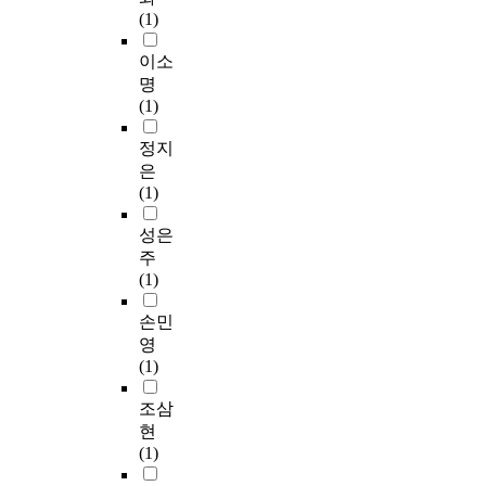
(1)
이소
명
(1)
정지
은
(1)
성은
주
(1)
손민
영
(1)
조삼
현
(1)