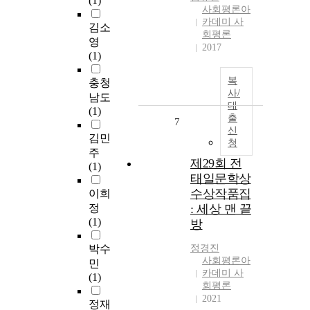
(1)
사회평론아
카데미 사
김소
회평론
영
2017
(1)
복
충청
사/
남도
대
(1)
출
7
신
김민
청
주
제29회 전
(1)
태일문학상
수상작품집
이희
정
: 세상 맨 끝
(1)
방
박수
정경진
사회평론아
민
카데미 사
(1)
회평론
2021
정재