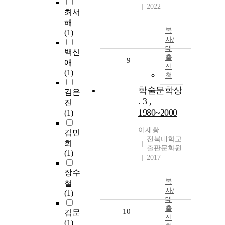
2022
최서
해
복
(1)
사/
대
백신
출
9
애
신
(1)
청
학술문학상
김은
. 3 ,
진
1980~2000
(1)
이재황
김민
전북대학교
희
출판문화원
(1)
2017
장수
복
철
사/
(1)
대
출
10
김문
신
(1)