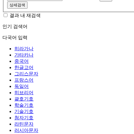
상세검색
결과 내 재검색
인기 검색어
다국어 입력
히라가나
가타카나
중국어
한글고어
그리스문자
프랑스어
독일어
히브리어
괄호기호
학술기호
기술기호
첨자기호
라틴문자
러시아문자