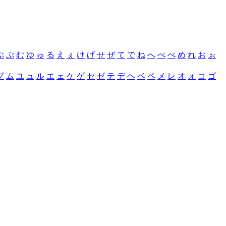
ぶ
ぷ
む
ゆ
ゅ
る
え
ぇ
け
げ
せ
ぜ
て
で
ね
へ
べ
ぺ
め
れ
お
ぉ
プ
ム
ユ
ュ
ル
エ
ェ
ケ
ゲ
セ
ゼ
テ
デ
ヘ
ベ
ペ
メ
レ
オ
ォ
コ
ゴ