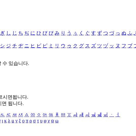
ぎ
し
じ
ち
ぢ
に
ひ
び
ぴ
み
り
う
ぅ
く
ぐ
す
ず
つ
づ
っ
ぬ
ふ
シ
ジ
チ
ヂ
ニ
ヒ
ビ
ピ
ミ
リ
ウ
ゥ
ク
グ
ス
ズ
ツ
ヅ
ッ
ヌ
フ
ブ
할 수 있습니다.
누르시면됩니다.
시면 됩니다.
ㅻ
ㅼ
ㅽ
ㅾ
ㅿ
ㆀ
ㆁ
ㆂ
ㆃ
ㆄ
ㆅ
ㆆ
ㆇ
ㆈ
ㆉ
ㆊ
ㆋ
ㆌ
ㆍ
ㆎ
θ
ι
κ
λ
μ
ν
ξ
ο
π
ρ
σ
τ
υ
φ
χ
ψ
ω