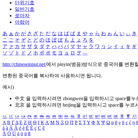
단위기호
일반기호
로마자
아랍어
あ
ぁ
か
が
さ
ざ
た
だ
な
は
ば
ぱ
ま
や
ゃ
ら
わ
ゎ
ん
い
ぃ
き
こ
ご
そ
ぞ
と
ど
の
ほ
ぼ
ぽ
も
よ
ょ
ろ
を
ア
ァ
カ
サ
ザ
タ
ダ
ナ
ハ
バ
パ
マ
ヤ
ャ
ラ
ワ
ヮ
ン
イ
ィ
キ
ギ
ソ
ゾ
ト
ド
ノ
ホ
ボ
ポ
モ
ヨ
ョ
ロ
ヲ
―
http://chineseinput.net/
에서 pinyin(병음)방식으로 중국어를 변환
변환된 중국어를 복사하여 사용하시면 됩니다.
예시)
中文 을 입력하시려면
zhongwen
을 입력하시고 space를
北京 을 입력하시려면
beijing
을 입력하시고 space를 누르
ㅥ
ㅦ
ㅧ
ㅨ
ㅩ
ㅪ
ㅫ
ㅬ
ㅭ
ㅮ
ㅯ
ㅰ
ㅱ
ㅲ
ㅳ
ㅴ
ㅵ
ㅶ
ㅷ
ㅸ
ㅹ
ㅺ
Α
Β
Γ
Δ
Ε
Ζ
Η
Θ
Ι
Κ
Λ
Μ
Ν
Ξ
Ο
Π
Ρ
Σ
Τ
Υ
Φ
Χ
Ψ
Ω
α
β
γ
δ
ε
ζ
η
á
à
Á
À
é
è
É
È
ç
Ç
ê
Ä
Ö
Ü
ä
ö
ü
ß