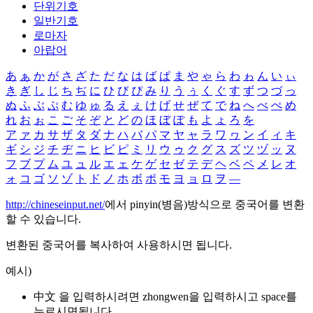
단위기호
일반기호
로마자
아랍어
あ
ぁ
か
が
さ
ざ
た
だ
な
は
ば
ぱ
ま
や
ゃ
ら
わ
ゎ
ん
い
ぃ
き
ぎ
し
じ
ち
ぢ
に
ひ
び
ぴ
み
り
う
ぅ
く
ぐ
す
ず
つ
づ
っ
ぬ
ふ
ぶ
ぷ
む
ゆ
ゅ
る
え
ぇ
け
げ
せ
ぜ
て
で
ね
へ
べ
ぺ
め
れ
お
ぉ
こ
ご
そ
ぞ
と
ど
の
ほ
ぼ
ぽ
も
よ
ょ
ろ
を
ア
ァ
カ
サ
ザ
タ
ダ
ナ
ハ
バ
パ
マ
ヤ
ャ
ラ
ワ
ヮ
ン
イ
ィ
キ
ギ
シ
ジ
チ
ヂ
ニ
ヒ
ビ
ピ
ミ
リ
ウ
ゥ
ク
グ
ス
ズ
ツ
ヅ
ッ
ヌ
フ
ブ
プ
ム
ユ
ュ
ル
エ
ェ
ケ
ゲ
セ
ゼ
テ
デ
ヘ
ベ
ペ
メ
レ
オ
ォ
コ
ゴ
ソ
ゾ
ト
ド
ノ
ホ
ボ
ポ
モ
ヨ
ョ
ロ
ヲ
―
http://chineseinput.net/
에서 pinyin(병음)방식으로 중국어를 변환
할 수 있습니다.
변환된 중국어를 복사하여 사용하시면 됩니다.
예시)
中文 을 입력하시려면
zhongwen
을 입력하시고 space를
누르시면됩니다.