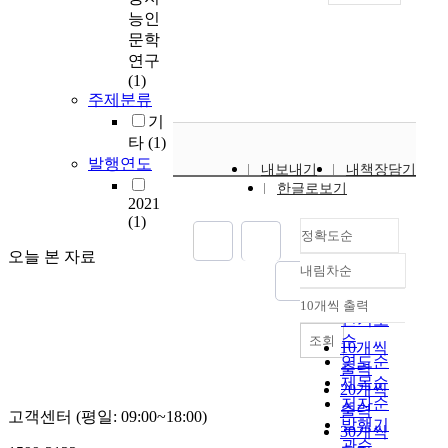
u
능인
l
문학
t
연구
i
(1)
-
주제분류
l
기
a
타
(1)
b
발행연도
내보내기
내책장담기
e
한글로보기
l
2021
f
(1)
정확도순
e
오늘 본 자료
a
내림차순
t
정확도
u
순
10개씩 출력
내림차순
r
인기도
e
순
조회
10개씩
s
연도순
출력
e
제목순
20개씩
l
저자순
출력
고객센터 (평일: 09:00~18:00)
e
발행기
30개씩
c
관순