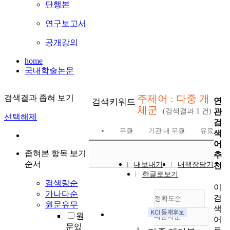
단행본
연구보고서
공개강의
home
국내학술논문
주제어 : 다중 개
검색결과 좁혀 보기
연
검색키워드
체군
관
(검색결과
1
건)
선택해제
검
무료
기관 내 무료
유료
색
어
좁혀본 항목 보기
추
순서
내보내기
내책장담기
천
한글로보기
검색량순
이
가나다순
검
정확도순
원문유무
색
원
내림차순
어
정확도
문있