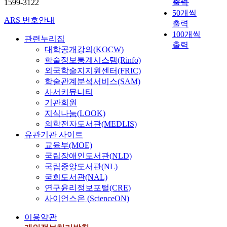
1599-3122
출력
t
50개씩
i
ARS 번호안내
출력
o
100개씩
n
관련누리집
출력
i
대학공개강의(KOCW)
s
학술정보통계시스템(Rinfo)
a
외국학술지지원센터(FRIC)
p
학술관계분석서비스(SAM)
r
사서커뮤니티
e
기관회원
p
지식나눔(LOOK)
r
의학전자도서관(MEDLIS)
o
유관기관 사이트
c
교육부(MOE)
e
국립장애인도서관(NLD)
s
국립중앙도서관(NL)
s
i
국회도서관(NAL)
n
연구윤리정보포털(CRE)
g
사이언스온 (ScienceON)
m
이용약관
e
t