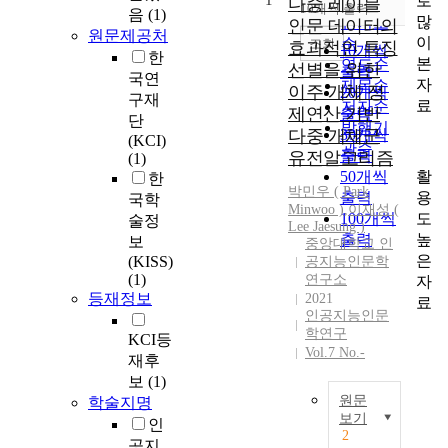
로
1
순
다중 레이블
10개씩 출력
음
(1)
내림차순
많
인기도
인문 데이터의
원문제공처
이
순
조회
효과적인 특징
10개씩
한
본
연도순
선별을 위한
출력
국연
자
제목순
이주 개체 정
20개씩
구재
료
저자순
제연산 기반
출력
단
발행기
다중 개체군
30개씩
(KCI)
관순
출력
유전알고리즘
(1)
활
50개씩
한
박민우 ( Park
용
출력
국학
Minwoo )
,
이재성 (
도
100개씩
술정
Lee Jaesung )
높
출력
보
중앙대학교 인
은
(KISS)
공지능인문학
(1)
연구소
자
등재정보
2021
료
인공지능인문
학연구
KCI등
Vol.7 No.-
재후
보
(1)
원문
학술지명
보기
인
2
M
공지