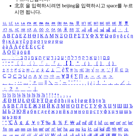
北京 을 입력하시려면
beijing
을 입력하시고 space를 누르
시면 됩니다.
ㅥ
ㅦ
ㅧ
ㅨ
ㅩ
ㅪ
ㅫ
ㅬ
ㅭ
ㅮ
ㅯ
ㅰ
ㅱ
ㅲ
ㅳ
ㅴ
ㅵ
ㅶ
ㅷ
ㅸ
ㅹ
ㅺ
ㅻ
ㅼ
ㅽ
ㅾ
ㅿ
ㆀ
ㆁ
ㆂ
ㆃ
ㆄ
ㆅ
ㆆ
ㆇ
ㆈ
ㆉ
ㆊ
ㆋ
ㆌ
ㆍ
ㆎ
Α
Β
Γ
Δ
Ε
Ζ
Η
Θ
Ι
Κ
Λ
Μ
Ν
Ξ
Ο
Π
Ρ
Σ
Τ
Υ
Φ
Χ
Ψ
Ω
α
β
γ
δ
ε
ζ
η
θ
ι
κ
λ
μ
ν
ξ
ο
π
ρ
σ
τ
υ
φ
χ
ψ
ω
á
à
Á
À
é
è
É
È
ç
Ç
ê
Ä
Ö
Ü
ä
ö
ü
ß
ְ
ֳ
ֲ
ֱ
ָ
ַ
ֵ
ֶ
ִ
ֹ
ּ
ֻ
ׂ
ׁ
ּ
ב
ה
נ
מ
צ
ת
ץ
ש
ד
ג
כ
ע
י
ח
ל
ך
ף
ק
ר
א
ט
ו
ן
ם
פ
‘
’
“
”
〔
〕
〈
〉
「
」
『
』
【
】
＂
（
）
［
］
｛
｝
±
×
÷
≠
≤
≥
∞
∴
♂
♀
∠
⊥
⌒
∂
∇
≡
≒
≪
≫
√
∽
∝
∵
∫
∬
∈
∋
⊆
⊇
⊂
⊃
∪
∩
∧
∨
￢
⇒
⇔
∀
∃
∮
∑
∏
＋
－
＜
＝
＞
、
。
·
‥
…
¨
〃
―
∥
＼
∼
´
～
ˇ
˘
˝
˚
˙
¸
˛
¡
¿
ː
！
＇
，
．
／
：
；
？
＾
＿
｀
｜
½
⅓
⅔
¼
¾
⅛
⅜
⅝
⅞
¹
²
³
⁴
ⁿ
₁
₂
₃
₄
Æ
Ð
Ħ
Ĳ
Ł
Ø
Œ
Þ
Ŧ
Ŋ
æ
đ
ð
ħ
ı
ĳ
ĸ
ŀ
ł
ø
œ
ß
þ
ŧ
ŋ
ŉ
А
Б
В
Г
Д
Е
Ё
Ж
З
И
Й
К
Л
М
Н
О
П
Р
С
Т
У
Ф
Х
Ц
Ч
Ш
Щ
Ъ
Ы
Ь
Э
Ю
Я
а
б
в
г
д
е
ё
ж
з
и
й
к
л
м
н
о
п
р
с
т
у
ф
х
ц
ч
ш
щ
ъ
ы
ь
э
ю
я
′
″
℃
Å
￠
￡
￥
¤
℉
‰
＄
％
Ｆ
￦
㎕
㎖
㎗
ℓ
㎘
㏄
㎣
㎤
㎥
㎦
㎙
㎚
㎛
㎜
㎝
㎞
㎟
㎠
㎡
㎢
㏊
㎍
㎎
㎏
㏏
㎈
㎉
㏈
㎧
㎨
㎰
㎱
㎲
㎳
㎴
㎵
㎶
㎷
㎸
㎹
㎀
㎁
㎂
㎃
㎄
㎺
㎻
㎽
㎾
㎿
㎐
㎑