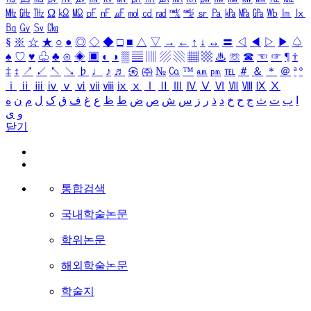
㎒
㎓
㎔
Ω
㏀
㏁
㎊
㎋
㎌
㏖
㏅
㎭
㎮
㎯
㏛
㎩
㎪
㎫
㎬
㏝
㏐
㏓
㏃
㏉
㏜
㏆
§
※
☆
★
○
●
◎
◇
◆
□
■
△
▽
→
←
↑
↓
↔
〓
◁
◀
▷
▶
♤
♠
♡
♥
♧
♣
⊙
◈
▣
◐
◑
▒
▤
▥
▨
▧
▦
▩
♨
☏
☎
☜
☞
¶
†
‡
↕
↗
↙
↖
↘
♭
♩
♪
♬
㉿
㈜
№
㏇
™
㏂
㏘
℡
＃
＆
＊
＠
ª
º
ⅰ
ⅱ
ⅲ
ⅳ
ⅴ
ⅵ
ⅶ
ⅷ
ⅸ
ⅹ
Ⅰ
Ⅱ
Ⅲ
Ⅳ
Ⅴ
Ⅵ
Ⅶ
Ⅷ
Ⅸ
Ⅹ
ا
ب
ت
ث
ج
ح
خ
د
ذ
ر
ز
س
ش
ص
ض
ط
ظ
ع
غ
ف
ق
ک
ل
م
ن
ه
و
ی
닫기
통합검색
국내학술논문
학위논문
해외학술논문
학술지