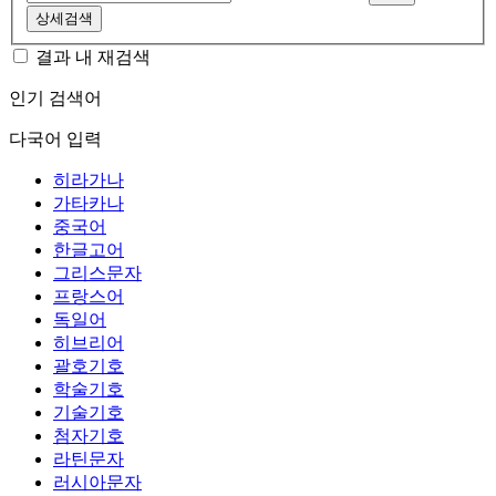
상세검색
결과 내 재검색
인기 검색어
다국어 입력
히라가나
가타카나
중국어
한글고어
그리스문자
프랑스어
독일어
히브리어
괄호기호
학술기호
기술기호
첨자기호
라틴문자
러시아문자