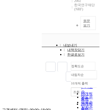
2002
한국연구재단
(NRF)
원문
보기
내보내기
내책장담기
한글로보기
정확도순
내림차순
정확도
순
10개씩 출력
내림차순
인기도
순
조회
10개씩
연도순
출력
제목순
20개씩
저자순
출력
고객센터 (평일: 09:00~18:00)