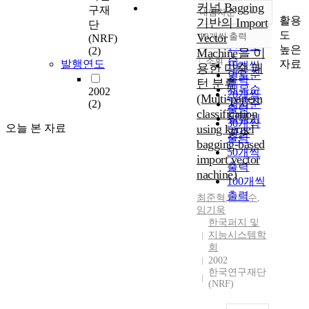
커널 Bagging
구재
내림차순
정확도
활용
기반의 Import
단
순
도
Vector
10개씩 출력
(NRF)
내림차순
인기도
높은
(2)
Machine을 이
순
조회
자료
발행연도
10개씩
용한 다중 패
연도순
출력
턴 분류
제목순
2002
20개씩
(Multi-pattern
(2)
저자순
출력
classification
발행기
30개씩
오늘 본 자료
using kernel
관순
출력
bagging-based
50개씩
import vector
출력
nachine)
100개씩
출력
최준혁
,
김대수
,
임기욱
한국퍼지 및
지능시스템학
회
2002
한국연구재단
(NRF)