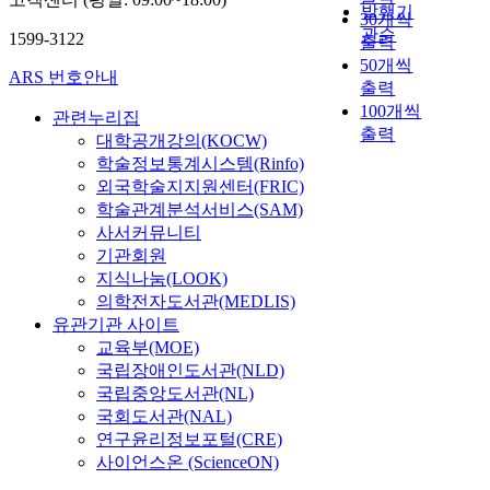
발행기
30개씩
관순
1599-3122
출력
50개씩
ARS 번호안내
출력
100개씩
관련누리집
출력
대학공개강의(KOCW)
학술정보통계시스템(Rinfo)
외국학술지지원센터(FRIC)
학술관계분석서비스(SAM)
사서커뮤니티
기관회원
지식나눔(LOOK)
의학전자도서관(MEDLIS)
유관기관 사이트
교육부(MOE)
국립장애인도서관(NLD)
국립중앙도서관(NL)
국회도서관(NAL)
연구윤리정보포털(CRE)
사이언스온 (ScienceON)