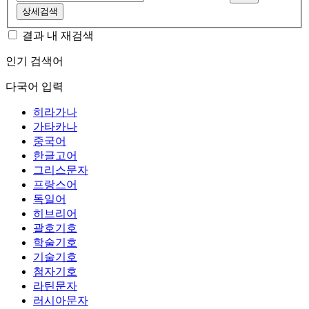
상세검색
결과 내 재검색
인기 검색어
다국어 입력
히라가나
가타카나
중국어
한글고어
그리스문자
프랑스어
독일어
히브리어
괄호기호
학술기호
기술기호
첨자기호
라틴문자
러시아문자