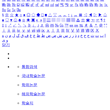
㎒
㎓
㎔
Ω
㏀
㏁
㎊
㎋
㎌
㏖
㏅
㎭
㎮
㎯
㏛
㎩
㎪
㎫
㎬
㏝
㏐
㏓
㏃
㏉
㏜
㏆
§
※
☆
★
○
●
◎
◇
◆
□
■
△
▽
→
←
↑
↓
↔
〓
◁
◀
▷
▶
♤
♠
♡
♥
♧
♣
⊙
◈
▣
◐
◑
▒
▤
▥
▨
▧
▦
▩
♨
☏
☎
☜
☞
¶
†
‡
↕
↗
↙
↖
↘
♭
♩
♪
♬
㉿
㈜
№
㏇
™
㏂
㏘
℡
＃
＆
＊
＠
ª
º
ⅰ
ⅱ
ⅲ
ⅳ
ⅴ
ⅵ
ⅶ
ⅷ
ⅸ
ⅹ
Ⅰ
Ⅱ
Ⅲ
Ⅳ
Ⅴ
Ⅵ
Ⅶ
Ⅷ
Ⅸ
Ⅹ
ا
ب
ت
ث
ج
ح
خ
د
ذ
ر
ز
س
ش
ص
ض
ط
ظ
ع
غ
ف
ق
ک
ل
م
ن
ه
و
ی
닫기
통합검색
국내학술논문
학위논문
해외학술논문
학술지