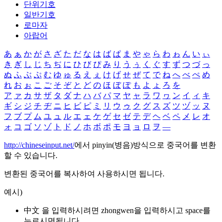
단위기호
일반기호
로마자
아랍어
あ
ぁ
か
が
さ
ざ
た
だ
な
は
ば
ぱ
ま
や
ゃ
ら
わ
ゎ
ん
い
ぃ
き
ぎ
し
じ
ち
ぢ
に
ひ
び
ぴ
み
り
う
ぅ
く
ぐ
す
ず
つ
づ
っ
ぬ
ふ
ぶ
ぷ
む
ゆ
ゅ
る
え
ぇ
け
げ
せ
ぜ
て
で
ね
へ
べ
ぺ
め
れ
お
ぉ
こ
ご
そ
ぞ
と
ど
の
ほ
ぼ
ぽ
も
よ
ょ
ろ
を
ア
ァ
カ
サ
ザ
タ
ダ
ナ
ハ
バ
パ
マ
ヤ
ャ
ラ
ワ
ヮ
ン
イ
ィ
キ
ギ
シ
ジ
チ
ヂ
ニ
ヒ
ビ
ピ
ミ
リ
ウ
ゥ
ク
グ
ス
ズ
ツ
ヅ
ッ
ヌ
フ
ブ
プ
ム
ユ
ュ
ル
エ
ェ
ケ
ゲ
セ
ゼ
テ
デ
ヘ
ベ
ペ
メ
レ
オ
ォ
コ
ゴ
ソ
ゾ
ト
ド
ノ
ホ
ボ
ポ
モ
ヨ
ョ
ロ
ヲ
―
http://chineseinput.net/
에서 pinyin(병음)방식으로 중국어를 변환
할 수 있습니다.
변환된 중국어를 복사하여 사용하시면 됩니다.
예시)
中文 을 입력하시려면
zhongwen
을 입력하시고 space를
누르시면됩니다.