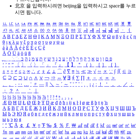
北京 을 입력하시려면
beijing
을 입력하시고 space를 누르
시면 됩니다.
ㅥ
ㅦ
ㅧ
ㅨ
ㅩ
ㅪ
ㅫ
ㅬ
ㅭ
ㅮ
ㅯ
ㅰ
ㅱ
ㅲ
ㅳ
ㅴ
ㅵ
ㅶ
ㅷ
ㅸ
ㅹ
ㅺ
ㅻ
ㅼ
ㅽ
ㅾ
ㅿ
ㆀ
ㆁ
ㆂ
ㆃ
ㆄ
ㆅ
ㆆ
ㆇ
ㆈ
ㆉ
ㆊ
ㆋ
ㆌ
ㆍ
ㆎ
Α
Β
Γ
Δ
Ε
Ζ
Η
Θ
Ι
Κ
Λ
Μ
Ν
Ξ
Ο
Π
Ρ
Σ
Τ
Υ
Φ
Χ
Ψ
Ω
α
β
γ
δ
ε
ζ
η
θ
ι
κ
λ
μ
ν
ξ
ο
π
ρ
σ
τ
υ
φ
χ
ψ
ω
á
à
Á
À
é
è
É
È
ç
Ç
ê
Ä
Ö
Ü
ä
ö
ü
ß
ְ
ֳ
ֲ
ֱ
ָ
ַ
ֵ
ֶ
ִ
ֹ
ּ
ֻ
ׂ
ׁ
ּ
ב
ה
נ
מ
צ
ת
ץ
ש
ד
ג
כ
ע
י
ח
ל
ך
ף
ק
ר
א
ט
ו
ן
ם
פ
‘
’
“
”
〔
〕
〈
〉
「
」
『
』
【
】
＂
（
）
［
］
｛
｝
±
×
÷
≠
≤
≥
∞
∴
♂
♀
∠
⊥
⌒
∂
∇
≡
≒
≪
≫
√
∽
∝
∵
∫
∬
∈
∋
⊆
⊇
⊂
⊃
∪
∩
∧
∨
￢
⇒
⇔
∀
∃
∮
∑
∏
＋
－
＜
＝
＞
、
。
·
‥
…
¨
〃
―
∥
＼
∼
´
～
ˇ
˘
˝
˚
˙
¸
˛
¡
¿
ː
！
＇
，
．
／
：
；
？
＾
＿
｀
｜
½
⅓
⅔
¼
¾
⅛
⅜
⅝
⅞
¹
²
³
⁴
ⁿ
₁
₂
₃
₄
Æ
Ð
Ħ
Ĳ
Ł
Ø
Œ
Þ
Ŧ
Ŋ
æ
đ
ð
ħ
ı
ĳ
ĸ
ŀ
ł
ø
œ
ß
þ
ŧ
ŋ
ŉ
А
Б
В
Г
Д
Е
Ё
Ж
З
И
Й
К
Л
М
Н
О
П
Р
С
Т
У
Ф
Х
Ц
Ч
Ш
Щ
Ъ
Ы
Ь
Э
Ю
Я
а
б
в
г
д
е
ё
ж
з
и
й
к
л
м
н
о
п
р
с
т
у
ф
х
ц
ч
ш
щ
ъ
ы
ь
э
ю
я
′
″
℃
Å
￠
￡
￥
¤
℉
‰
＄
％
Ｆ
￦
㎕
㎖
㎗
ℓ
㎘
㏄
㎣
㎤
㎥
㎦
㎙
㎚
㎛
㎜
㎝
㎞
㎟
㎠
㎡
㎢
㏊
㎍
㎎
㎏
㏏
㎈
㎉
㏈
㎧
㎨
㎰
㎱
㎲
㎳
㎴
㎵
㎶
㎷
㎸
㎹
㎀
㎁
㎂
㎃
㎄
㎺
㎻
㎽
㎾
㎿
㎐
㎑