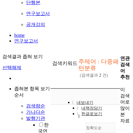
단행본
연구보고서
공개강의
home
연구보고서
검색결과 좁혀 보기
연관
주제어 : 다중패
검색키워드
검색
턴분류
선택해제
어
(검색결과
2
건)
추천
좁혀본 항목 보기
이
순서
검색
어로
내보내기
검색량순
많이
내책장담기
가나다순
한글로보기
본
1
발행기관
자료
한
정확도순
국연