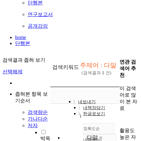
단행본
연구보고서
공개강의
home
단행본
검색결과 좁혀 보기
연관 검
주제어 : 다말
검색키워드
색어 추
선택해제
(검색결과
1
건)
천
이 검색
좁혀본 항목 보
어로 많
기순서
이 본 자
내보내기
료
내책장담기
검색량순
한글로보기
1
가나다순
저자
정확도순
활용도
높은 자
다말 =
박옥
내림차순