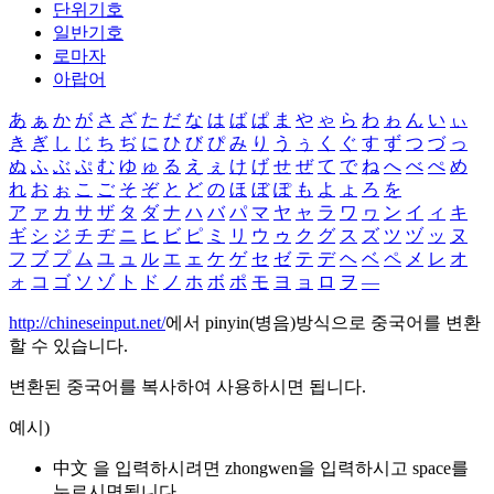
단위기호
일반기호
로마자
아랍어
あ
ぁ
か
が
さ
ざ
た
だ
な
は
ば
ぱ
ま
や
ゃ
ら
わ
ゎ
ん
い
ぃ
き
ぎ
し
じ
ち
ぢ
に
ひ
び
ぴ
み
り
う
ぅ
く
ぐ
す
ず
つ
づ
っ
ぬ
ふ
ぶ
ぷ
む
ゆ
ゅ
る
え
ぇ
け
げ
せ
ぜ
て
で
ね
へ
べ
ぺ
め
れ
お
ぉ
こ
ご
そ
ぞ
と
ど
の
ほ
ぼ
ぽ
も
よ
ょ
ろ
を
ア
ァ
カ
サ
ザ
タ
ダ
ナ
ハ
バ
パ
マ
ヤ
ャ
ラ
ワ
ヮ
ン
イ
ィ
キ
ギ
シ
ジ
チ
ヂ
ニ
ヒ
ビ
ピ
ミ
リ
ウ
ゥ
ク
グ
ス
ズ
ツ
ヅ
ッ
ヌ
フ
ブ
プ
ム
ユ
ュ
ル
エ
ェ
ケ
ゲ
セ
ゼ
テ
デ
ヘ
ベ
ペ
メ
レ
オ
ォ
コ
ゴ
ソ
ゾ
ト
ド
ノ
ホ
ボ
ポ
モ
ヨ
ョ
ロ
ヲ
―
http://chineseinput.net/
에서 pinyin(병음)방식으로 중국어를 변환
할 수 있습니다.
변환된 중국어를 복사하여 사용하시면 됩니다.
예시)
中文 을 입력하시려면
zhongwen
을 입력하시고 space를
누르시면됩니다.