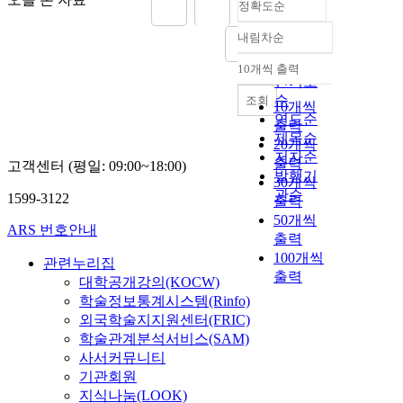
정확도순
내림차순
정확도
순
10개씩 출력
내림차순
인기도
순
조회
10개씩
연도순
출력
제목순
20개씩
저자순
출력
고객센터 (평일: 09:00~18:00)
발행기
30개씩
관순
1599-3122
출력
50개씩
ARS 번호안내
출력
100개씩
관련누리집
출력
대학공개강의(KOCW)
학술정보통계시스템(Rinfo)
외국학술지지원센터(FRIC)
학술관계분석서비스(SAM)
사서커뮤니티
기관회원
지식나눔(LOOK)