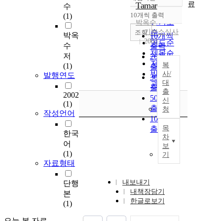
정확도
료
Tamar
수
순
10개씩 출력
(1)
내림차순
인기도
박옥수
기쁜소식사
순
조회
박옥
10개씩
2002
연도순
수
출력
제목순
저
20개씩
저자순
복
(1)
출력
발행기
사/
발행연도
30개씩
대
관순
출력
출
2002
50개씩
신
(1)
출력
청
작성언어
100개씩
목
출력
한국
차
어
보
(1)
기
자료형태
내보내기
단행
내책장담기
본
한글로보기
(1)
오늘 본 자료