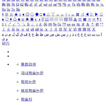
㎒
㎓
㎔
Ω
㏀
㏁
㎊
㎋
㎌
㏖
㏅
㎭
㎮
㎯
㏛
㎩
㎪
㎫
㎬
㏝
㏐
㏓
㏃
㏉
㏜
㏆
§
※
☆
★
○
●
◎
◇
◆
□
■
△
▽
→
←
↑
↓
↔
〓
◁
◀
▷
▶
♤
♠
♡
♥
♧
♣
⊙
◈
▣
◐
◑
▒
▤
▥
▨
▧
▦
▩
♨
☏
☎
☜
☞
¶
†
‡
↕
↗
↙
↖
↘
♭
♩
♪
♬
㉿
㈜
№
㏇
™
㏂
㏘
℡
＃
＆
＊
＠
ª
º
ⅰ
ⅱ
ⅲ
ⅳ
ⅴ
ⅵ
ⅶ
ⅷ
ⅸ
ⅹ
Ⅰ
Ⅱ
Ⅲ
Ⅳ
Ⅴ
Ⅵ
Ⅶ
Ⅷ
Ⅸ
Ⅹ
ا
ب
ت
ث
ج
ح
خ
د
ذ
ر
ز
س
ش
ص
ض
ط
ظ
ع
غ
ف
ق
ک
ل
م
ن
ه
و
ی
닫기
통합검색
국내학술논문
학위논문
해외학술논문
학술지