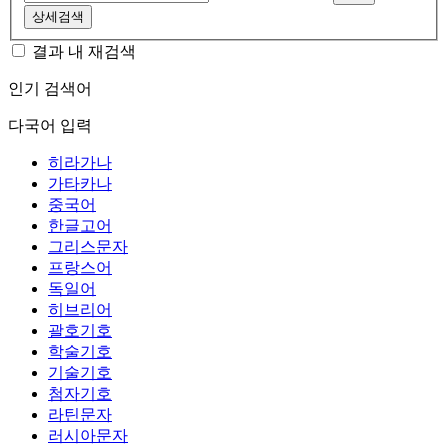
상세검색
결과 내 재검색
인기 검색어
다국어 입력
히라가나
가타카나
중국어
한글고어
그리스문자
프랑스어
독일어
히브리어
괄호기호
학술기호
기술기호
첨자기호
라틴문자
러시아문자