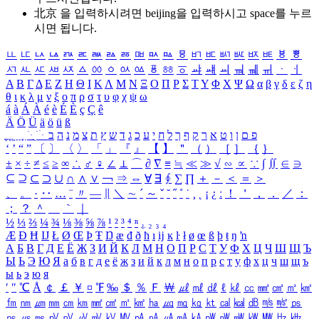
北京 을 입력하시려면
beijing
을 입력하시고 space를 누르
시면 됩니다.
ㅥ
ㅦ
ㅧ
ㅨ
ㅩ
ㅪ
ㅫ
ㅬ
ㅭ
ㅮ
ㅯ
ㅰ
ㅱ
ㅲ
ㅳ
ㅴ
ㅵ
ㅶ
ㅷ
ㅸ
ㅹ
ㅺ
ㅻ
ㅼ
ㅽ
ㅾ
ㅿ
ㆀ
ㆁ
ㆂ
ㆃ
ㆄ
ㆅ
ㆆ
ㆇ
ㆈ
ㆉ
ㆊ
ㆋ
ㆌ
ㆍ
ㆎ
Α
Β
Γ
Δ
Ε
Ζ
Η
Θ
Ι
Κ
Λ
Μ
Ν
Ξ
Ο
Π
Ρ
Σ
Τ
Υ
Φ
Χ
Ψ
Ω
α
β
γ
δ
ε
ζ
η
θ
ι
κ
λ
μ
ν
ξ
ο
π
ρ
σ
τ
υ
φ
χ
ψ
ω
á
à
Á
À
é
è
É
È
ç
Ç
ê
Ä
Ö
Ü
ä
ö
ü
ß
ְ
ֳ
ֲ
ֱ
ָ
ַ
ֵ
ֶ
ִ
ֹ
ּ
ֻ
ׂ
ׁ
ּ
ב
ה
נ
מ
צ
ת
ץ
ש
ד
ג
כ
ע
י
ח
ל
ך
ף
ק
ר
א
ט
ו
ן
ם
פ
‘
’
“
”
〔
〕
〈
〉
「
」
『
』
【
】
＂
（
）
［
］
｛
｝
±
×
÷
≠
≤
≥
∞
∴
♂
♀
∠
⊥
⌒
∂
∇
≡
≒
≪
≫
√
∽
∝
∵
∫
∬
∈
∋
⊆
⊇
⊂
⊃
∪
∩
∧
∨
￢
⇒
⇔
∀
∃
∮
∑
∏
＋
－
＜
＝
＞
、
。
·
‥
…
¨
〃
―
∥
＼
∼
´
～
ˇ
˘
˝
˚
˙
¸
˛
¡
¿
ː
！
＇
，
．
／
：
；
？
＾
＿
｀
｜
½
⅓
⅔
¼
¾
⅛
⅜
⅝
⅞
¹
²
³
⁴
ⁿ
₁
₂
₃
₄
Æ
Ð
Ħ
Ĳ
Ł
Ø
Œ
Þ
Ŧ
Ŋ
æ
đ
ð
ħ
ı
ĳ
ĸ
ŀ
ł
ø
œ
ß
þ
ŧ
ŋ
ŉ
А
Б
В
Г
Д
Е
Ё
Ж
З
И
Й
К
Л
М
Н
О
П
Р
С
Т
У
Ф
Х
Ц
Ч
Ш
Щ
Ъ
Ы
Ь
Э
Ю
Я
а
б
в
г
д
е
ё
ж
з
и
й
к
л
м
н
о
п
р
с
т
у
ф
х
ц
ч
ш
щ
ъ
ы
ь
э
ю
я
′
″
℃
Å
￠
￡
￥
¤
℉
‰
＄
％
Ｆ
￦
㎕
㎖
㎗
ℓ
㎘
㏄
㎣
㎤
㎥
㎦
㎙
㎚
㎛
㎜
㎝
㎞
㎟
㎠
㎡
㎢
㏊
㎍
㎎
㎏
㏏
㎈
㎉
㏈
㎧
㎨
㎰
㎱
㎲
㎳
㎴
㎵
㎶
㎷
㎸
㎹
㎀
㎁
㎂
㎃
㎄
㎺
㎻
㎽
㎾
㎿
㎐
㎑