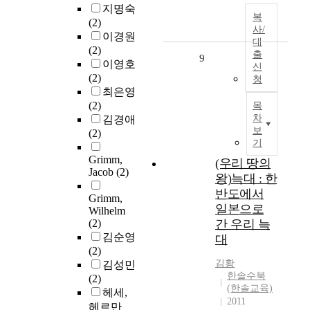
지명숙
복
(2)
사/
이경원
대
(2)
출
9
이영호
신
(2)
청
최은영
(2)
목
차
김경애
보
(2)
기
Grimm,
(우리 땅의
Jacob
(2)
왕)늑대 : 한
반도에서
Grimm,
일본으로
Wilhelm
(2)
간 우리 늑
김순영
대
(2)
김황
김성민
한솔수북
(2)
(한솔교육)
헤세,
2011
헤르만