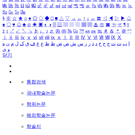
㎒
㎓
㎔
Ω
㏀
㏁
㎊
㎋
㎌
㏖
㏅
㎭
㎮
㎯
㏛
㎩
㎪
㎫
㎬
㏝
㏐
㏓
㏃
㏉
㏜
㏆
§
※
☆
★
○
●
◎
◇
◆
□
■
△
▽
→
←
↑
↓
↔
〓
◁
◀
▷
▶
♤
♠
♡
♥
♧
♣
⊙
◈
▣
◐
◑
▒
▤
▥
▨
▧
▦
▩
♨
☏
☎
☜
☞
¶
†
‡
↕
↗
↙
↖
↘
♭
♩
♪
♬
㉿
㈜
№
㏇
™
㏂
㏘
℡
＃
＆
＊
＠
ª
º
ⅰ
ⅱ
ⅲ
ⅳ
ⅴ
ⅵ
ⅶ
ⅷ
ⅸ
ⅹ
Ⅰ
Ⅱ
Ⅲ
Ⅳ
Ⅴ
Ⅵ
Ⅶ
Ⅷ
Ⅸ
Ⅹ
ا
ب
ت
ث
ج
ح
خ
د
ذ
ر
ز
س
ش
ص
ض
ط
ظ
ع
غ
ف
ق
ک
ل
م
ن
ه
و
ی
닫기
통합검색
국내학술논문
학위논문
해외학술논문
학술지