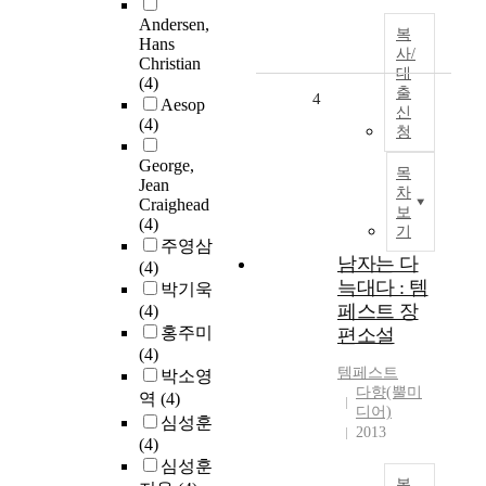
Andersen,
복
Hans
사/
Christian
대
(4)
출
4
Aesop
신
(4)
청
George,
목
Jean
차
Craighead
보
(4)
기
주영삼
남자는 다
(4)
늑대다 : 템
박기욱
페스트 장
(4)
홍주미
편소설
(4)
템페스트
박소영
다향(뿔미
역
(4)
디어)
심성훈
2013
(4)
심성훈
복