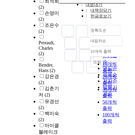
최석희
내보내기
(2)
내책장담기
손영미
한글로보기
(2)
조은수
정확도순
(2)
내림차순
Perrault,
정확도
Charles
순
10개씩 출력
(2)
내림차순
인기도
순
조회
10개씩
Bender,
연도순
Hans
(2)
출력
제목순
강은경
20개씩
저자순
(2)
출력
발행기
김춘기
30개씩
관순
저
(2)
출력
유경선
50개씩
(2)
출력
백미숙
100개씩
(2)
출력
마이클
블레이크