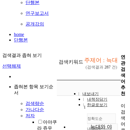
단행본
연구보고서
공개강의
home
단행본
검색결과 좁혀 보기
연
주제어 : 늑대
검색키워드
관
선택해제
(검색결과
287
건)
검
색
어
좁혀본 항목 보기순
추
서
천
내보내기
내책장담기
검색량순
한글로보기
이
1
가나다순
검
저자
색
정확도순
아야쿠
어
늑대와 야
라 쥬우
내림차순