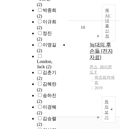
(2)
박종희
복
사/
(2)
대
이규희
출
(2)
10
신
정진
청
(2)
늑대의 후
이명길
(2)
손들 [전자
자료]
London,
Jack
(2)
존스, 레이몬
김춘기
드 F
위즈덤커넥
(2)
트
김혜란
2019
(2)
송하진
(2)
목
이경혜
차
보
(2)
기
김승렬
(2)