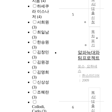
지음
(4)
사/
하세쿠
대
라 이스나
출
5
저
(4)
신
서희원
청
(3)
목
최일남
차
(3)
보
한승원
기
(3)
김창민
알파늑대와
(3)
팀프로젝트
김원경
포스, 요하네
(3)
스
김명희
한스미디어
(3)
2009
신상성
(3)
조혜란
복
(3)
사/
대
출
Collodi,
6
신
Carlo
(3)