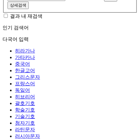
상세검색
결과 내 재검색
인기 검색어
다국어 입력
히라가나
가타카나
중국어
한글고어
그리스문자
프랑스어
독일어
히브리어
괄호기호
학술기호
기술기호
첨자기호
라틴문자
러시아문자