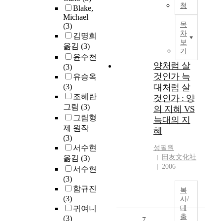
청
Blake,
Michael
목
(3)
차
김명희
보
옮김
(3)
기
윤수천
양처럼 살
(3)
것인가 늑
유승옥
(3)
대처럼 살
조혜란
것인가 : 양
그림
(3)
의 지혜 VS
그림형
늑대의 지
제 원작
혜
(3)
서수현
성필원
田友文化社
옮김
(3)
2006
서수현
(3)
함규진
복
(3)
사/
귀여니
대
출
(3)
7