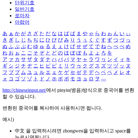
단위기호
일반기호
로마자
아랍어
あ
ぁ
か
が
さ
ざ
た
だ
な
は
ば
ぱ
ま
や
ゃ
ら
わ
ゎ
ん
い
ぃ
き
ぎ
し
じ
ち
ぢ
に
ひ
び
ぴ
み
り
う
ぅ
く
ぐ
す
ず
つ
づ
っ
ぬ
ふ
ぶ
ぷ
む
ゆ
ゅ
る
え
ぇ
け
げ
せ
ぜ
て
で
ね
へ
べ
ぺ
め
れ
お
ぉ
こ
ご
そ
ぞ
と
ど
の
ほ
ぼ
ぽ
も
よ
ょ
ろ
を
ア
ァ
カ
サ
ザ
タ
ダ
ナ
ハ
バ
パ
マ
ヤ
ャ
ラ
ワ
ヮ
ン
イ
ィ
キ
ギ
シ
ジ
チ
ヂ
ニ
ヒ
ビ
ピ
ミ
リ
ウ
ゥ
ク
グ
ス
ズ
ツ
ヅ
ッ
ヌ
フ
ブ
プ
ム
ユ
ュ
ル
エ
ェ
ケ
ゲ
セ
ゼ
テ
デ
ヘ
ベ
ペ
メ
レ
オ
ォ
コ
ゴ
ソ
ゾ
ト
ド
ノ
ホ
ボ
ポ
モ
ヨ
ョ
ロ
ヲ
―
http://chineseinput.net/
에서 pinyin(병음)방식으로 중국어를 변환
할 수 있습니다.
변환된 중국어를 복사하여 사용하시면 됩니다.
예시)
中文 을 입력하시려면
zhongwen
을 입력하시고 space를
누르시면됩니다.