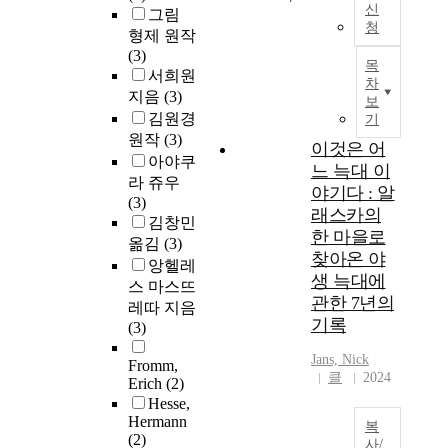
신
그림
청
형제 원작
(3)
목
서희원
차
지음
(3)
보
김원경
기
원작
(3)
이것은 어
아야쿠
느 늑대 이
라 쥬우
야기다 : 알
(3)
래스카의
김창민
한 마을로
옮김
(3)
찾아온 야
앙헬레
생 늑대에
스 마스뜨
관한 7년의
레따 지음
기록
(3)
Jans, Nick
Fromm,
클
2024
Erich
(2)
Hesse,
Hermann
복
(2)
사/