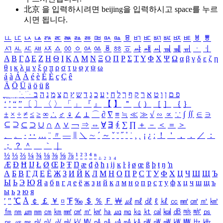
北京 을 입력하시려면
beijing
을 입력하시고 space를 누르
시면 됩니다.
ㅥ
ㅦ
ㅧ
ㅨ
ㅩ
ㅪ
ㅫ
ㅬ
ㅭ
ㅮ
ㅯ
ㅰ
ㅱ
ㅲ
ㅳ
ㅴ
ㅵ
ㅶ
ㅷ
ㅸ
ㅹ
ㅺ
ㅻ
ㅼ
ㅽ
ㅾ
ㅿ
ㆀ
ㆁ
ㆂ
ㆃ
ㆄ
ㆅ
ㆆ
ㆇ
ㆈ
ㆉ
ㆊ
ㆋ
ㆌ
ㆍ
ㆎ
Α
Β
Γ
Δ
Ε
Ζ
Η
Θ
Ι
Κ
Λ
Μ
Ν
Ξ
Ο
Π
Ρ
Σ
Τ
Υ
Φ
Χ
Ψ
Ω
α
β
γ
δ
ε
ζ
η
θ
ι
κ
λ
μ
ν
ξ
ο
π
ρ
σ
τ
υ
φ
χ
ψ
ω
á
à
Á
À
é
è
É
È
ç
Ç
ê
Ä
Ö
Ü
ä
ö
ü
ß
ְ
ֳ
ֲ
ֱ
ָ
ַ
ֵ
ֶ
ִ
ֹ
ּ
ֻ
ׂ
ׁ
ּ
ב
ה
נ
מ
צ
ת
ץ
ש
ד
ג
כ
ע
י
ח
ל
ך
ף
ק
ר
א
ט
ו
ן
ם
פ
‘
’
“
”
〔
〕
〈
〉
「
」
『
』
【
】
＂
（
）
［
］
｛
｝
±
×
÷
≠
≤
≥
∞
∴
♂
♀
∠
⊥
⌒
∂
∇
≡
≒
≪
≫
√
∽
∝
∵
∫
∬
∈
∋
⊆
⊇
⊂
⊃
∪
∩
∧
∨
￢
⇒
⇔
∀
∃
∮
∑
∏
＋
－
＜
＝
＞
、
。
·
‥
…
¨
〃
―
∥
＼
∼
´
～
ˇ
˘
˝
˚
˙
¸
˛
¡
¿
ː
！
＇
，
．
／
：
；
？
＾
＿
｀
｜
½
⅓
⅔
¼
¾
⅛
⅜
⅝
⅞
¹
²
³
⁴
ⁿ
₁
₂
₃
₄
Æ
Ð
Ħ
Ĳ
Ł
Ø
Œ
Þ
Ŧ
Ŋ
æ
đ
ð
ħ
ı
ĳ
ĸ
ŀ
ł
ø
œ
ß
þ
ŧ
ŋ
ŉ
А
Б
В
Г
Д
Е
Ё
Ж
З
И
Й
К
Л
М
Н
О
П
Р
С
Т
У
Ф
Х
Ц
Ч
Ш
Щ
Ъ
Ы
Ь
Э
Ю
Я
а
б
в
г
д
е
ё
ж
з
и
й
к
л
м
н
о
п
р
с
т
у
ф
х
ц
ч
ш
щ
ъ
ы
ь
э
ю
я
′
″
℃
Å
￠
￡
￥
¤
℉
‰
＄
％
Ｆ
￦
㎕
㎖
㎗
ℓ
㎘
㏄
㎣
㎤
㎥
㎦
㎙
㎚
㎛
㎜
㎝
㎞
㎟
㎠
㎡
㎢
㏊
㎍
㎎
㎏
㏏
㎈
㎉
㏈
㎧
㎨
㎰
㎱
㎲
㎳
㎴
㎵
㎶
㎷
㎸
㎹
㎀
㎁
㎂
㎃
㎄
㎺
㎻
㎽
㎾
㎿
㎐
㎑