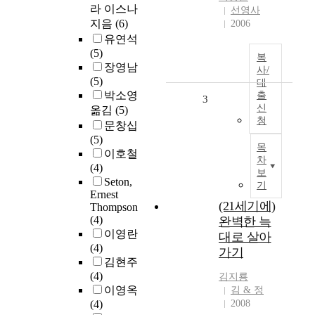
라 이스나
선영사
지음
(6)
2006
유연석
(5)
복
장영남
사/
(5)
대
박소영
출
3
신
옮김
(5)
청
문창십
(5)
목
이호철
차
(4)
보
Seton,
기
Ernest
(21세기에)
Thompson
(4)
완벽한 늑
이영란
대로 살아
(4)
가기
김현주
(4)
김지룡
이영옥
김 & 정
(4)
2008