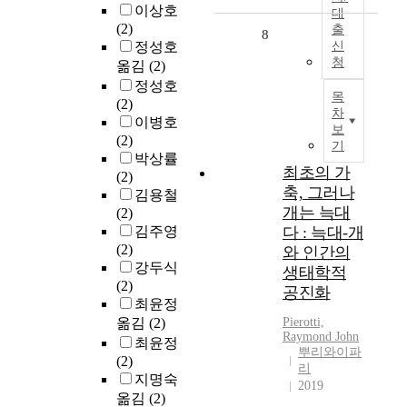
이상호
대
(2)
출
8
정성호
신
청
옮김
(2)
정성호
목
(2)
차
이병호
보
(2)
기
박상률
최초의 가
(2)
축, 그러나
김용철
개는 늑대
(2)
김주영
다 : 늑대-개
(2)
와 인간의
강두식
생태학적
(2)
공진화
최윤정
옮김
(2)
Pierotti,
Raymond John
최윤정
뿌리와이파
(2)
리
지명숙
2019
옮김
(2)