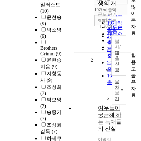
로
정확도
생의 개
일러스트
많
순
10개씩 출력
(10)
내림차순
이
인기도
곤도 유키
윤현승
본
라의눈
순
조회
10개씩
(9)
자
2020
연도순
출력
박소영
료
제목순
(9)
20개씩
저자순
복
출력
발행기
사/
Brothers
30개씩
대
Grimm
(9)
관순
활
출력
출
윤현승
2
용
50개씩
신
지음
(9)
도
출력
청
지창동
높
100개씩
사
(9)
은
목
출력
조성희
차
자
(7)
보
료
기
박보영
(7)
여우들이
송중기
궁금해 하
(7)
는 늑대들
조성희
의 진실
감독
(7)
하세쿠
이명길