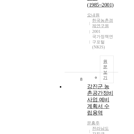
(1985~2001)
오내원
한국농촌경
제연구원
2001
국가정책연
구포털
(NKIS)
원
문
보
기
8
강진군 농
촌공간정비
사업 예비
계획서 수
립용역
문흥주
전라남도
강진군