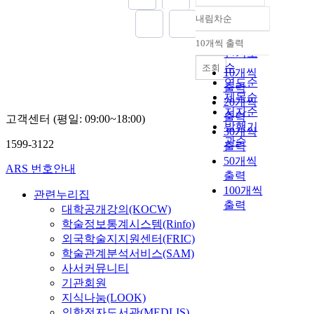
내림차순
정확도
순
10개씩 출력
내림차순
인기도
순
조회
10개씩
연도순
출력
제목순
20개씩
저자순
출력
고객센터 (평일: 09:00~18:00)
발행기
30개씩
관순
1599-3122
출력
50개씩
ARS 번호안내
출력
100개씩
관련누리집
출력
대학공개강의(KOCW)
학술정보통계시스템(Rinfo)
외국학술지지원센터(FRIC)
학술관계분석서비스(SAM)
사서커뮤니티
기관회원
지식나눔(LOOK)
의학전자도서관(MEDLIS)