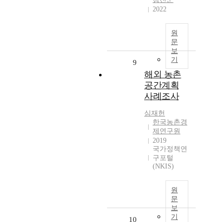
2022
원
문
보
기
9
해외 농촌
공간계획
사례조사
심재헌
한국농촌경
제연구원
2019
국가정책연
구포털
(NKIS)
원
문
보
기
10