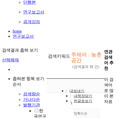
단행본
연구보고서
공개강의
home
연구보고서
검색결과 좁혀 보기
연관
주제어 : 농촌
검색키워드
검색
공간
선택해제
어 추
(검색결과
31
건)
천
좁혀본 항목 보기
이 검
순서
색어
로 많
내보내기
검색량순
이 본
내책장담기
가나다순
한글로보기
자료
1
발행기관
한
정확도순
국연구