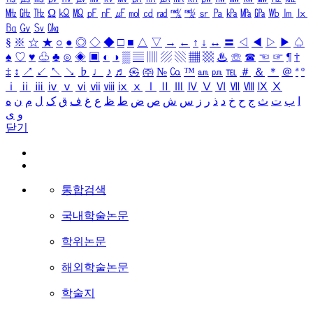
㎒
㎓
㎔
Ω
㏀
㏁
㎊
㎋
㎌
㏖
㏅
㎭
㎮
㎯
㏛
㎩
㎪
㎫
㎬
㏝
㏐
㏓
㏃
㏉
㏜
㏆
§
※
☆
★
○
●
◎
◇
◆
□
■
△
▽
→
←
↑
↓
↔
〓
◁
◀
▷
▶
♤
♠
♡
♥
♧
♣
⊙
◈
▣
◐
◑
▒
▤
▥
▨
▧
▦
▩
♨
☏
☎
☜
☞
¶
†
‡
↕
↗
↙
↖
↘
♭
♩
♪
♬
㉿
㈜
№
㏇
™
㏂
㏘
℡
＃
＆
＊
＠
ª
º
ⅰ
ⅱ
ⅲ
ⅳ
ⅴ
ⅵ
ⅶ
ⅷ
ⅸ
ⅹ
Ⅰ
Ⅱ
Ⅲ
Ⅳ
Ⅴ
Ⅵ
Ⅶ
Ⅷ
Ⅸ
Ⅹ
ا
ب
ت
ث
ج
ح
خ
د
ذ
ر
ز
س
ش
ص
ض
ط
ظ
ع
غ
ف
ق
ک
ل
م
ن
ه
و
ی
닫기
통합검색
국내학술논문
학위논문
해외학술논문
학술지