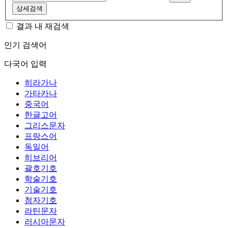
상세검색
결과 내 재검색
인기 검색어
다국어 입력
히라가나
가타카나
중국어
한글고어
그리스문자
프랑스어
독일어
히브리어
괄호기호
학술기호
기술기호
첨자기호
라틴문자
러시아문자