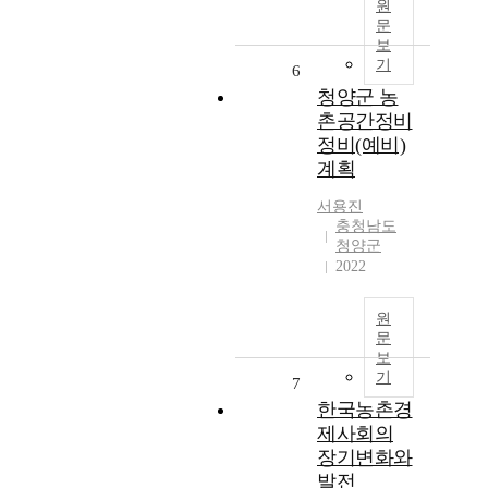
원
문
보
기
6
청양군 농
촌공간정비
정비(예비)
계획
서용진
충청남도
청양군
2022
원
문
보
기
7
한국농촌경
제사회의
장기변화와
발전