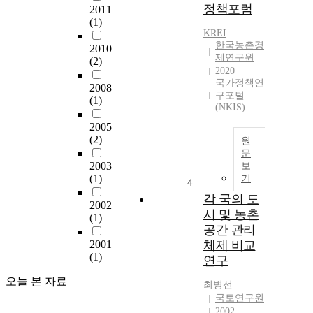
정책포럼
2011
(1)
KREI
한국농촌경
2010
제연구원
(2)
2020
국가정책연
2008
구포털
(1)
(NKIS)
2005
(2)
원
문
2003
보
(1)
기
4
각 국의 도
2002
시 및 농촌
(1)
공간 관리
2001
체제 비교
(1)
연구
오늘 본 자료
최병선
국토연구원
2002