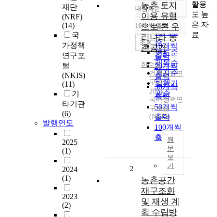
활용
농촌 토지
재단
내림차순
정확도
도 높
이용 유형
(NRF)
순
은 자
(14)
10개씩 출력
으로 본 우
내림차순
인기도
료
국
리나라 농
순
조회
가정책
10개씩
촌공간
연도순
연구포
출력
제목순
한수경
털
20개씩
저자순
건축공간연
(NKIS)
출력
구원
발행기
(11)
30개씩
2025
관순
기
출력
국가정책연
타기관
50개씩
구포털
(6)
(NKIS)
출력
발행연도
100개씩
출력
원
2025
문
(1)
보
기
2
2024
(1)
농촌공간
재구조화
2023
및 재생 계
(2)
획 수립방