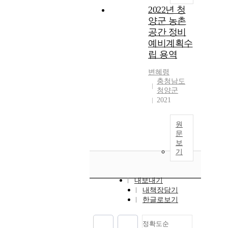
2022년 청
양군 농촌
공간 정비
예비계획수
립 용역
변혜령
충청남도
청양군
2021
원
문
보
기
내보내기
내책장담기
한글로보기
정확도순