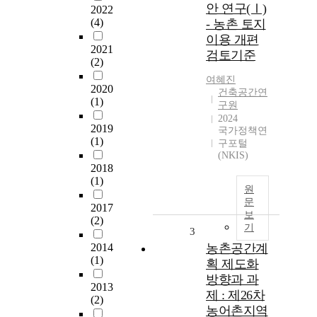
안 연구(Ⅰ)
2022
(4)
- 농촌 토지
이용 개편
2021
검토기준
(2)
여혜진
2020
건축공간연
(1)
구원
2024
2019
국가정책연
(1)
구포털
(NKIS)
2018
(1)
원
문
2017
보
(2)
기
3
2014
농촌공간계
(1)
획 제도화
방향과 과
2013
제 : 제26차
(2)
농어촌지역