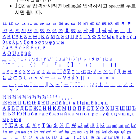
北京 을 입력하시려면
beijing
을 입력하시고 space를 누르
시면 됩니다.
ㅥ
ㅦ
ㅧ
ㅨ
ㅩ
ㅪ
ㅫ
ㅬ
ㅭ
ㅮ
ㅯ
ㅰ
ㅱ
ㅲ
ㅳ
ㅴ
ㅵ
ㅶ
ㅷ
ㅸ
ㅹ
ㅺ
ㅻ
ㅼ
ㅽ
ㅾ
ㅿ
ㆀ
ㆁ
ㆂ
ㆃ
ㆄ
ㆅ
ㆆ
ㆇ
ㆈ
ㆉ
ㆊ
ㆋ
ㆌ
ㆍ
ㆎ
Α
Β
Γ
Δ
Ε
Ζ
Η
Θ
Ι
Κ
Λ
Μ
Ν
Ξ
Ο
Π
Ρ
Σ
Τ
Υ
Φ
Χ
Ψ
Ω
α
β
γ
δ
ε
ζ
η
θ
ι
κ
λ
μ
ν
ξ
ο
π
ρ
σ
τ
υ
φ
χ
ψ
ω
á
à
Á
À
é
è
É
È
ç
Ç
ê
Ä
Ö
Ü
ä
ö
ü
ß
ְ
ֳ
ֲ
ֱ
ָ
ַ
ֵ
ֶ
ִ
ֹ
ּ
ֻ
ׂ
ׁ
ּ
ב
ה
נ
מ
צ
ת
ץ
ש
ד
ג
כ
ע
י
ח
ל
ך
ף
ק
ר
א
ט
ו
ן
ם
פ
‘
’
“
”
〔
〕
〈
〉
「
」
『
』
【
】
＂
（
）
［
］
｛
｝
±
×
÷
≠
≤
≥
∞
∴
♂
♀
∠
⊥
⌒
∂
∇
≡
≒
≪
≫
√
∽
∝
∵
∫
∬
∈
∋
⊆
⊇
⊂
⊃
∪
∩
∧
∨
￢
⇒
⇔
∀
∃
∮
∑
∏
＋
－
＜
＝
＞
、
。
·
‥
…
¨
〃
―
∥
＼
∼
´
～
ˇ
˘
˝
˚
˙
¸
˛
¡
¿
ː
！
＇
，
．
／
：
；
？
＾
＿
｀
｜
½
⅓
⅔
¼
¾
⅛
⅜
⅝
⅞
¹
²
³
⁴
ⁿ
₁
₂
₃
₄
Æ
Ð
Ħ
Ĳ
Ł
Ø
Œ
Þ
Ŧ
Ŋ
æ
đ
ð
ħ
ı
ĳ
ĸ
ŀ
ł
ø
œ
ß
þ
ŧ
ŋ
ŉ
А
Б
В
Г
Д
Е
Ё
Ж
З
И
Й
К
Л
М
Н
О
П
Р
С
Т
У
Ф
Х
Ц
Ч
Ш
Щ
Ъ
Ы
Ь
Э
Ю
Я
а
б
в
г
д
е
ё
ж
з
и
й
к
л
м
н
о
п
р
с
т
у
ф
х
ц
ч
ш
щ
ъ
ы
ь
э
ю
я
′
″
℃
Å
￠
￡
￥
¤
℉
‰
＄
％
Ｆ
￦
㎕
㎖
㎗
ℓ
㎘
㏄
㎣
㎤
㎥
㎦
㎙
㎚
㎛
㎜
㎝
㎞
㎟
㎠
㎡
㎢
㏊
㎍
㎎
㎏
㏏
㎈
㎉
㏈
㎧
㎨
㎰
㎱
㎲
㎳
㎴
㎵
㎶
㎷
㎸
㎹
㎀
㎁
㎂
㎃
㎄
㎺
㎻
㎽
㎾
㎿
㎐
㎑