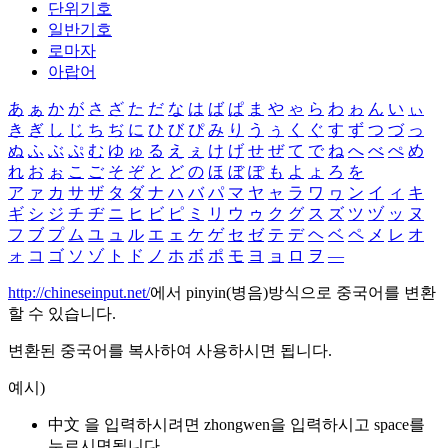
단위기호
일반기호
로마자
아랍어
あ
ぁ
か
が
さ
ざ
た
だ
な
は
ば
ぱ
ま
や
ゃ
ら
わ
ゎ
ん
い
ぃ
き
ぎ
し
じ
ち
ぢ
に
ひ
び
ぴ
み
り
う
ぅ
く
ぐ
す
ず
つ
づ
っ
ぬ
ふ
ぶ
ぷ
む
ゆ
ゅ
る
え
ぇ
け
げ
せ
ぜ
て
で
ね
へ
べ
ぺ
め
れ
お
ぉ
こ
ご
そ
ぞ
と
ど
の
ほ
ぼ
ぽ
も
よ
ょ
ろ
を
ア
ァ
カ
サ
ザ
タ
ダ
ナ
ハ
バ
パ
マ
ヤ
ャ
ラ
ワ
ヮ
ン
イ
ィ
キ
ギ
シ
ジ
チ
ヂ
ニ
ヒ
ビ
ピ
ミ
リ
ウ
ゥ
ク
グ
ス
ズ
ツ
ヅ
ッ
ヌ
フ
ブ
プ
ム
ユ
ュ
ル
エ
ェ
ケ
ゲ
セ
ゼ
テ
デ
ヘ
ベ
ペ
メ
レ
オ
ォ
コ
ゴ
ソ
ゾ
ト
ド
ノ
ホ
ボ
ポ
モ
ヨ
ョ
ロ
ヲ
―
http://chineseinput.net/
에서 pinyin(병음)방식으로 중국어를 변환
할 수 있습니다.
변환된 중국어를 복사하여 사용하시면 됩니다.
예시)
中文 을 입력하시려면
zhongwen
을 입력하시고 space를
누르시면됩니다.