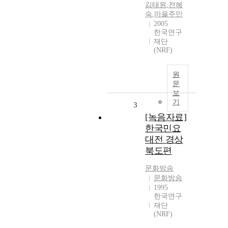
김태원
,
전혜
숙
,
마을주민
2005
한국연구
재단
(NRF)
원
문
보
기
3
[녹음자료]
한국민요
대전 경상
북도편
문화방송
문화방송
1995
한국연구
재단
(NRF)