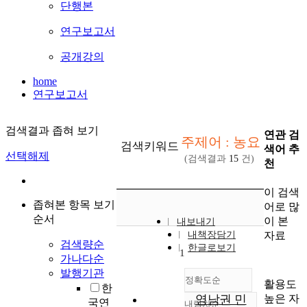
단행본
연구보고서
공개강의
home
연구보고서
검색결과 좁혀 보기
연관 검
주제어 : 농요
검색키워드
색어 추
선택해제
(검색결과
15
건)
천
이 검색
좁혀본 항목 보기
어로 많
순서
이 본
내보내기
자료
내책장담기
검색량순
한글로보기
1
가나다순
발행기관
정확도순
활용도
한
높은 자
영남권 민
국연
내림차순