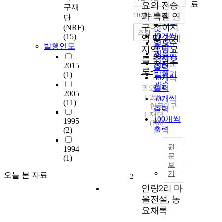
정확도
료
요의 전승
구재
순
10개씩 출력
과 특질 연
단
내림차순
인기도
구-전이지
(NRF)
순
조회
10개씩
(15)
역 및 경계
연도순
발행연도
출력
지역 민요
제목순
20개씩
를 중심으
저자순
2015
출력
로-
발행기
(1)
30개씩
관순
출력
권오경
2005
2005
50개씩
(11)
한국연구
출력
재단
100개씩
1995
(NRF)
출력
(2)
원
1994
문
(1)
보
기
오늘 본 자료
2
인량2리 마
을전설, 농
요채록