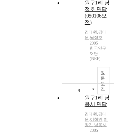
원구1리 남
정호 면담
(050106오
전)
김태원
,
김태
원
,
남정호
2005
한국연구
재단
(NRF)
원
문
보
기
9
원구1리 남
응시 면담
김태원
,
김태
원
,
이창언
,
이
창기
,
남응시
2005