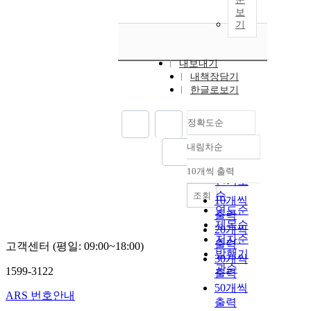
보
기
내보내기
내책장담기
한글로보기
정확도순
내림차순
정확도
순
10개씩 출력
내림차순
인기도
순
조회
10개씩
연도순
출력
제목순
20개씩
저자순
출력
고객센터 (평일: 09:00~18:00)
발행기
30개씩
관순
1599-3122
출력
50개씩
ARS 번호안내
출력