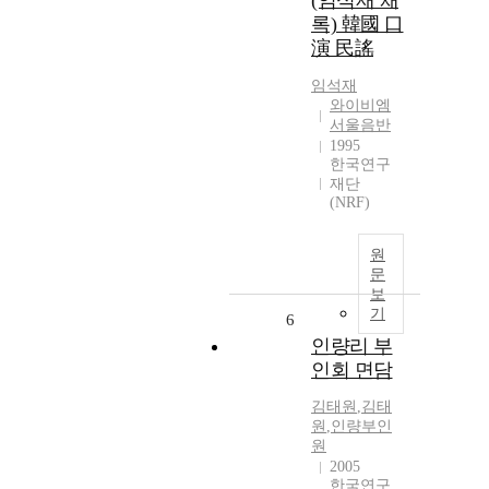
(임석재 채
록) 韓國 口
演 民謠
임석재
와이비엠
서울음반
1995
한국연구
재단
(NRF)
원
문
보
기
6
인량리 부
인회 면담
김태원
,
김태
원
,
인량부인
원
2005
한국연구