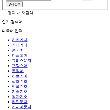
상세검색
결과 내 재검색
인기 검색어
다국어 입력
히라가나
가타카나
중국어
한글고어
그리스문자
프랑스어
독일어
히브리어
괄호기호
학술기호
기술기호
첨자기호
라틴문자
러시아문자