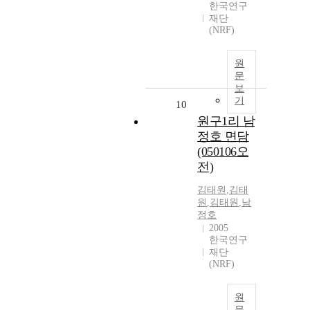
한국연구
재단
(NRF)
원
문
보
기
10
원구1리 남
정호 면담
(050106오
전)
김태원
,
김태
원
,
김태원
,
남
정호
2005
한국연구
재단
(NRF)
원
문