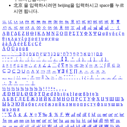
北京 을 입력하시려면
beijing
을 입력하시고 space를 누르
시면 됩니다.
ㅥ
ㅦ
ㅧ
ㅨ
ㅩ
ㅪ
ㅫ
ㅬ
ㅭ
ㅮ
ㅯ
ㅰ
ㅱ
ㅲ
ㅳ
ㅴ
ㅵ
ㅶ
ㅷ
ㅸ
ㅹ
ㅺ
ㅻ
ㅼ
ㅽ
ㅾ
ㅿ
ㆀ
ㆁ
ㆂ
ㆃ
ㆄ
ㆅ
ㆆ
ㆇ
ㆈ
ㆉ
ㆊ
ㆋ
ㆌ
ㆍ
ㆎ
Α
Β
Γ
Δ
Ε
Ζ
Η
Θ
Ι
Κ
Λ
Μ
Ν
Ξ
Ο
Π
Ρ
Σ
Τ
Υ
Φ
Χ
Ψ
Ω
α
β
γ
δ
ε
ζ
η
θ
ι
κ
λ
μ
ν
ξ
ο
π
ρ
σ
τ
υ
φ
χ
ψ
ω
á
à
Á
À
é
è
É
È
ç
Ç
ê
Ä
Ö
Ü
ä
ö
ü
ß
ְ
ֳ
ֲ
ֱ
ָ
ַ
ֵ
ֶ
ִ
ֹ
ּ
ֻ
ׂ
ׁ
ּ
ב
ה
נ
מ
צ
ת
ץ
ש
ד
ג
כ
ע
י
ח
ל
ך
ף
ק
ר
א
ט
ו
ן
ם
פ
‘
’
“
”
〔
〕
〈
〉
「
」
『
』
【
】
＂
（
）
［
］
｛
｝
±
×
÷
≠
≤
≥
∞
∴
♂
♀
∠
⊥
⌒
∂
∇
≡
≒
≪
≫
√
∽
∝
∵
∫
∬
∈
∋
⊆
⊇
⊂
⊃
∪
∩
∧
∨
￢
⇒
⇔
∀
∃
∮
∑
∏
＋
－
＜
＝
＞
、
。
·
‥
…
¨
〃
―
∥
＼
∼
´
～
ˇ
˘
˝
˚
˙
¸
˛
¡
¿
ː
！
＇
，
．
／
：
；
？
＾
＿
｀
｜
½
⅓
⅔
¼
¾
⅛
⅜
⅝
⅞
¹
²
³
⁴
ⁿ
₁
₂
₃
₄
Æ
Ð
Ħ
Ĳ
Ł
Ø
Œ
Þ
Ŧ
Ŋ
æ
đ
ð
ħ
ı
ĳ
ĸ
ŀ
ł
ø
œ
ß
þ
ŧ
ŋ
ŉ
А
Б
В
Г
Д
Е
Ё
Ж
З
И
Й
К
Л
М
Н
О
П
Р
С
Т
У
Ф
Х
Ц
Ч
Ш
Щ
Ъ
Ы
Ь
Э
Ю
Я
а
б
в
г
д
е
ё
ж
з
и
й
к
л
м
н
о
п
р
с
т
у
ф
х
ц
ч
ш
щ
ъ
ы
ь
э
ю
я
′
″
℃
Å
￠
￡
￥
¤
℉
‰
＄
％
Ｆ
￦
㎕
㎖
㎗
ℓ
㎘
㏄
㎣
㎤
㎥
㎦
㎙
㎚
㎛
㎜
㎝
㎞
㎟
㎠
㎡
㎢
㏊
㎍
㎎
㎏
㏏
㎈
㎉
㏈
㎧
㎨
㎰
㎱
㎲
㎳
㎴
㎵
㎶
㎷
㎸
㎹
㎀
㎁
㎂
㎃
㎄
㎺
㎻
㎽
㎾
㎿
㎐
㎑