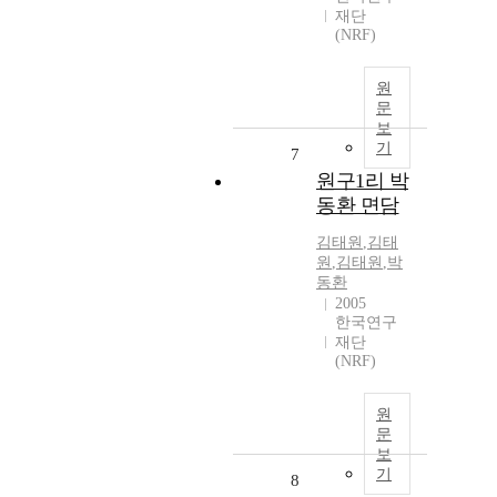
재단
(NRF)
원
문
보
기
7
원구1리 박
동환 면담
김태원
,
김태
원
,
김태원
,
박
동환
2005
한국연구
재단
(NRF)
원
문
보
기
8