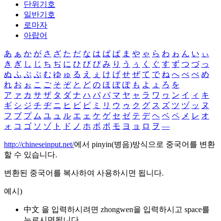
단위기호
일반기호
로마자
아랍어
あ
ぁ
か
が
さ
ざ
た
だ
な
は
ば
ぱ
ま
や
ゃ
ら
わ
ゎ
ん
い
ぃ
き
ぎ
し
じ
ち
ぢ
に
ひ
び
ぴ
み
り
う
ぅ
く
ぐ
す
ず
つ
づ
っ
ぬ
ふ
ぶ
ぷ
む
ゆ
ゅ
る
え
ぇ
け
げ
せ
ぜ
て
で
ね
へ
べ
ぺ
め
れ
お
ぉ
こ
ご
そ
ぞ
と
ど
の
ほ
ぼ
ぽ
も
よ
ょ
ろ
を
ア
ァ
カ
サ
ザ
タ
ダ
ナ
ハ
バ
パ
マ
ヤ
ャ
ラ
ワ
ヮ
ン
イ
ィ
キ
ギ
シ
ジ
チ
ヂ
ニ
ヒ
ビ
ピ
ミ
リ
ウ
ゥ
ク
グ
ス
ズ
ツ
ヅ
ッ
ヌ
フ
ブ
プ
ム
ユ
ュ
ル
エ
ェ
ケ
ゲ
セ
ゼ
テ
デ
ヘ
ベ
ペ
メ
レ
オ
ォ
コ
ゴ
ソ
ゾ
ト
ド
ノ
ホ
ボ
ポ
モ
ヨ
ョ
ロ
ヲ
―
http://chineseinput.net/
에서 pinyin(병음)방식으로 중국어를 변환
할 수 있습니다.
변환된 중국어를 복사하여 사용하시면 됩니다.
예시)
中文 을 입력하시려면
zhongwen
을 입력하시고 space를
누르시면됩니다.