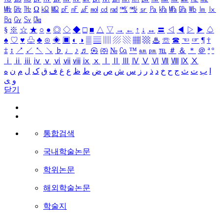
㎒
㎓
㎔
Ω
㏀
㏁
㎊
㎋
㎌
㏖
㏅
㎭
㎮
㎯
㏛
㎩
㎪
㎫
㎬
㏝
㏐
㏓
㏃
㏉
㏜
㏆
§
※
☆
★
○
●
◎
◇
◆
□
■
△
▽
→
←
↑
↓
↔
〓
◁
◀
▷
▶
♤
♠
♡
♥
♧
♣
⊙
◈
▣
◐
◑
▒
▤
▥
▨
▧
▦
▩
♨
☏
☎
☜
☞
¶
†
‡
↕
↗
↙
↖
↘
♭
♩
♪
♬
㉿
㈜
№
㏇
™
㏂
㏘
℡
＃
＆
＊
＠
ª
º
ⅰ
ⅱ
ⅲ
ⅳ
ⅴ
ⅵ
ⅶ
ⅷ
ⅸ
ⅹ
Ⅰ
Ⅱ
Ⅲ
Ⅳ
Ⅴ
Ⅵ
Ⅶ
Ⅷ
Ⅸ
Ⅹ
ا
ب
ت
ث
ج
ح
خ
د
ذ
ر
ز
س
ش
ص
ض
ط
ظ
ع
غ
ف
ق
ک
ل
م
ن
ه
و
ی
닫기
통합검색
국내학술논문
학위논문
해외학술논문
학술지