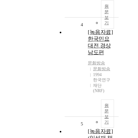
원
문
보
기
4
[녹음자료]
한국민요
대전 경상
남도편
문화방송
문화방송
1994
한국연구
재단
(NRF)
원
문
보
기
5
[녹음자료]