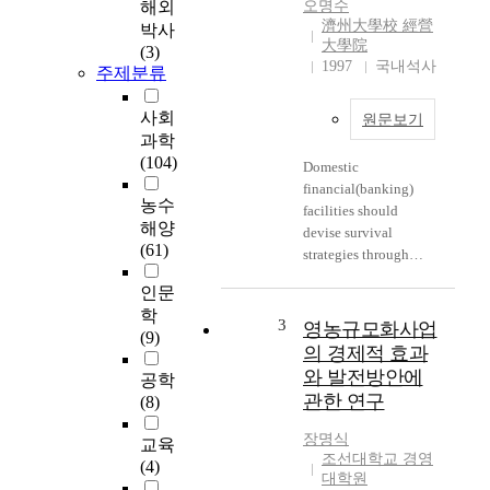
해외
오명수
을 크게 바꾸어 새롭
濟州大學校 經營
박사
게 나서지 않으면 살
大學院
(3)
아남기 어려울 정도로
1997
국내석사
주제분류
시장이 바뀌고 경쟁도
치열해졌기 때문이다.
사회
원문보기
최근의 기업경영 환경
과학
은 국제화·개방화·세
(104)
Domestic
계화·정보화·디지털
financial(banking)
화·첨단기술화 등 여
농수
facilities should
러 가지 표현되면서
해양
devise survival
그 변화가 급격하게,
(61)
strategies through
그리고 예측이 어려우
reasonable
며 불확실성이 높은
인문
management and
가운데 진행되고 있
학
competition
3
다. 환경변화가 완만
영농규모화사업
(9)
reinforcement in the
하게 그리고 점진적으
의 경제적 효과
rapidly changing
로 전개되는 경우에는
와 발전방안에
공학
financial environment.
기업체의 전략도 점진
관한 연구
(8)
Therefore they need
적으로 조정되고 기업
the positive marketing
의 내부구조와 구성원
장명식
교육
strategy complying
행동도 진화과정에 의
조선대학교 경영
(4)
with diversified
해서 서서히 조화와
대학원