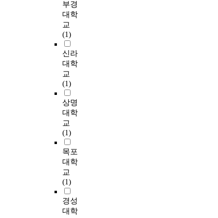
,
c
farmers) answer 'so so'.
s
부경
a
는
성
농
u
It means that most of
t
대학
r
이
개
업
s
farm management
r
i
교
를
발
경
o
farmers got a lot of
u
f
(1)
지
을
영
n
information for farm
c
f
원
위
성
d
management from the
t
신라
r
하
한
과
e
agricultural training.
o
a
대학
기
교
에
v
2) About the
r
t
위
교
육
대
e
effectiveness of
-
e
해
(1)
프
한
l
training, 71% (54
l
q
기
로
정
o
farmers) answered 'it's
e
u
상명
술
그
부
p
effective on
d
o
과
대학
램
지
i
management of farm
t
t
경
교
의
원
n
management' and 7%
e
a
영
(1)
개
정
g
(5 farmers) answered '
a
(
역
선
책
a
it is not effective'. 3)
c
T
량
목포
과
의
b
About the
h
R
강
대학
수
유
i
improvement after
i
Q
화
교
요
용
l
training, 25% (10
n
)
교
(1)
자
성
i
farmers) answered
g
f
육
중
을
t
below 10%
b
r
을
경성
심
탐
i
improvement at
y
o
제
대학
적
색
e
agricultural profit,
r