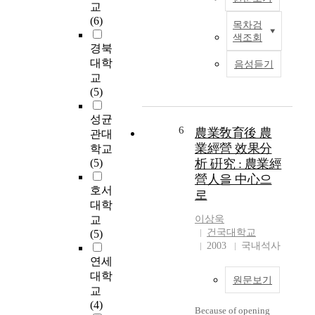
b
a
교
the regular customers,
직원 및 조직의 지식
e
i
(6)
the business period,
역량을 극대화하고 지
목차검
S
c
m
and the statistical
식경영 비전 및 전략
색조회
i
o
t
경북
feature of the
을 제시하는데 그 목
n
m
o
대학
population. To
음성듣기
적이 있다. 제2장에서
c
e
r
analyze practically, I
교
는 지식경영의 등장배
e
e
e
gave questionnaires
(5)
경과 정의, 구성요소,
t
m
d
400 people who is
지식경영의 필요성에
h
p
u
성균
customers of NACF in
대하여 이론적 배경을
e
h
6
c
農業敎育後 農
Cheju and then 344
관대
서술하였다. 이와 같
w
a
e
copies were used for
業經營 效果分
학교
은 이론적 배경은 지
o
s
t
the study except 56
(5)
析 硏究 : 農業經
식경영의 비전 및 전
r
i
a
inappropriate copies.
략을 위한 기초 자료
營人을 中心으
l
z
r
As a result of the
호서
로써 제공하였다. 제3
로
d
e
i
study, the total
대학
장에서는 현재 농협중
a
d
f
average satisfaction
교
이상욱
앙회의 현황 및 사업
g
w
f
degree on Agricultural
건국대학교
(5)
추진에 관하여 살펴보
r
i
a
Cooperative was given
2003
국내석사
고 농협 중앙회의 경
i
t
n
3.388 of 5, the
연세
영방침과 경영이념,
c
h
d
standard degree, and
대학
그리고 향후 추진계획
원문보기
u
t
n
the image on
교
에 대하여 제시하였
l
h
o
Agricultural
(4)
다. 제4장, 농협중앙회
t
Because of opening
e
n