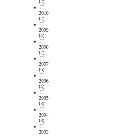
영
(2)
e
managing and
s
,
프
산
체
p
agricultural income
.
v
로
대
2010
의
u
can be achieved by
T
a
그
(2)
학
임
r
agricultural training.
h
r
램
에
직
p
Third, the agricultural
e
i
이
2009
서
원
o
management note
r
o
농
(4)
운
2
s
should be written for
e
u
업
영
0
e
the scientific and
f
s
경
2008
하
1
o
reasonable farm
o
b
영
(2)
고
명
f
management because
r
i
성
있
을
t
agricultural
e
l
2007
과
는
대
h
management note is
,
(6)
a
를
후
상
i
essential for
f
t
높
계
으
s
2006
improvement of farm
a
e
이
농
로
(4)
p
management ability
r
r
는
업
설
o
and farm management
m
a
데
경
2005
문
l
innovation.
e
l
있
(3)
영
조
i
r
f
어
인
사
c
s
r
직
2004
경
를
y
c
e
접
(8)
영
실
i
a
e
적
교
시
s
n
t
인
2003
육
하
t
n