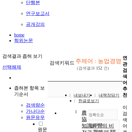
단행본
연구보고서
공개강의
home
학위논문
검색결과 좁혀 보기
연
주제어 : 농업경영
검색키워드
관
선택해제
(검색결과
152
건)
검
색
어
좁혀본 항목 보
추
기순서
천
내보내기
내책장담기
한글로보기
검색량순
이
가나다순
1
農
검
정확도순
원문유무
協
색
知識經營의 비
내림차순
어
정확도
원문