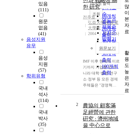
전과 戰略에 關
로
순
있음
10개씩 출력
내림차순
많
한 硏究
인기도
(111)
이
순
조회
10개씩
전주호
본
연도순
원문
출력
弘益大學校 産業
자
제목순
없음
大學院
20개씩
료
저자순
(41)
2004
국내석사
출력
발행기
음성지원
30개씩
관순
유무
출력
원문보기
활
50개씩
음성
용
출력
IMF 이후 현재에 이르
지원
도
100개씩
기까지 기업뿐 만 아
(57)
높
출력
니라 대학·병원·연구
학위유형
은
소·정부 등 모든 경제
자
주체들은 "경영혁신"
국내
료
또는 "구조조정"의 회
석사
오리에 휩싸여 있다.
(114)
경영혁신이란 화두
2
農協의 顧客滿
(Key Word)가 이렇게
足經營에 관한
국내
보편화되고 있는 이유
박사
硏究 : 濟州地域
는 의외로 단순하다.
(35)
을 中心으로
지금까지 생각하고 일
해왔던 방식이나 원칙