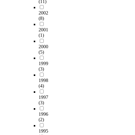
r
영
(11)
에
였
o
o
a
향
참
으
m
t
d
2002
을
여
며
a
a
(8)
e
미
하
,
k
p
a
치
고
본
e
2001
p
g
는
있
연
(1)
t
l
r
것
는
구
h
y
e
으
2
2000
는
e
a
e
로
(5)
0
S
i
n
m
나
1
P
r
d
e
타
1999
1
S
s
p
n
났
(3)
년
S
t
r
t
다
선
2
r
a
s
.
1998
정
0
e
c
(
특
(4)
된
.
n
t
F
히
신
0
g
i
T
1997
,
규
통
t
c
(3)
A
교
후
계
h
e
)
육
계
프
t
1996
w
a
내
농
로
(2)
o
h
r
용
업
그
s
a
e
의
경
1995
램
u
t
a
적