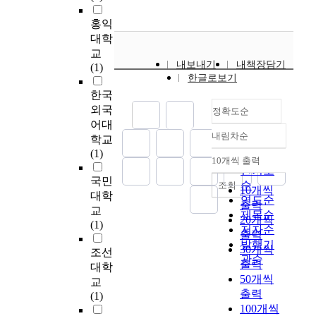
F
that they want to study
d
g
명
방
업
T
the subject related to
u
w
하
홍익
법
경
A
agricultural
c
a
고
대학
,
영
.
informatization and
a
s
자
교
참
인
i
unified shopping mall.
t
r
하
내보내기
내책장담기
(1)
여
의
n
5) About the
i
e
였
한글로보기
지
심
t
motivation of
o
a
다
한국
원
리
h
attending the training,
n
c
.
외국
환
정확도순
적
e
70% (57 farmers)
,
h
농
어대
경
특
s
answered 'volunteerily
i
e
업
내림차순
에
학교
성
정확도
i
', 9% (7 fanners)
t
d
은
대
(1)
요
순
t
'introduction from
s
i
경
10개씩 출력
내림차순
한
인
인기도
u
relative or friends' and
e
n
제
국민
구
과
a
'16% (13 farmers)
순
조회
f
a
적
10개씩
체
대학
농
t
'introduction from
연도순
f
s
안
출력
적
교
업
i
agricultural technical
e
제목순
e
정
20개씩
인
(1)
경
o
center at city or
c
저자순
p
과
출력
교
영
n
regional ministry. 6)
t
a
발행기
농
30개씩
육
조선
성
,
About the
i
r
촌
관순
출력
요
대학
과
K
participation of next
s
a
지
50개씩
구
간
교
o
training, most of farm
n
t
역
출력
과
에
(1)
r
management farmer
o
e
사
일
100개씩
정
e
want to participate the
t
n
회