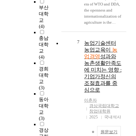
Cooperative was given
의 지식 경영에 대한
u
era of WTO and DDA,
p
-
the highest degree,
부산
분사별 유형과 유형에
r
the openness and
e
t
3.674 in three
대학
대한 지식경영 비전에
a
internationalization of
r
a
satisfaction factors. I
대한 세부적인 연구방
교
l
agriculture is the
c
r
presented several
향을 대하여 설문지의
(4)
c
worldwide trends.
e
i
improvement
결과를 분석하여 결과
i
From this fact, because
p
f
strategies which was
충남
를 데이터화하여 제시
r
farm management
t
f
7
농업기술센터
discovered by the
하였다. 제5장에서는
대학
c
farmer can only inspire
i
b
dissatisfaction of
농업교육이
농
농협중앙회 지식경영
교
u
the business mind with
o
a
customers according
업경영
성과와
의 문제점에 대하여
(4)
m
competitiveness,
n
r
to the result of the
크게 2가지를 제시하
농촌생활만족도
s
scientific management
o
r
research. Here are
였으며, 이러한 문제
경희
에 미치는 영향 :
t
and objectiveness of
f
i
strategies : the
점에 대하여 추진방향
대학
기업가정신의
a
agricaultural business
c
e
improvement strategy
을 제시하였다. 마지
교
조절효과를 중
n
can be achieved by
o
r
of the product
막으로 6장에 결론으
(3)
c
only agricultural
심으로
m
s
satisfaction degree,
로서 현재의 농협중앙
e
training to overcome
p
w
service satisfaction
회의 지식경영에 대한
동아
이춘자
s
it, Thus, in order to
e
h
degree, and image
현황과 앞으로의 농협
대학
경상국립대학교
h
analyze agricultural
t
i
satisfaction degree on
의 지식경영의 비전과
창업대학원
교
a
training and farm
i
c
Agricultural
전략을 분석하여 결론
2025
국내석사
(3)
s
management
t
h
Cooperative. This
을 제시하였다.
b
effectiveness after
i
o
study, however, has a
경상
e
agricultural training to
원문보기
v
b
few problems such as