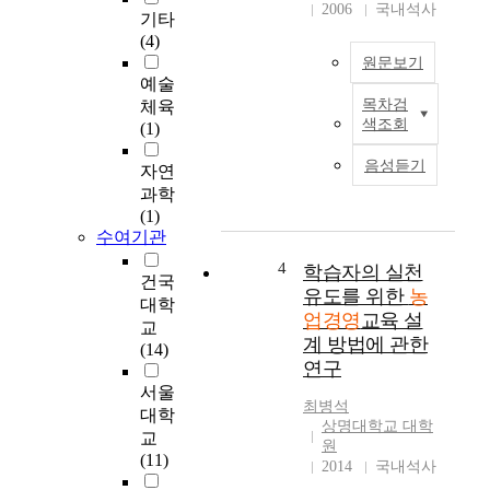
demands of customers
균형을 맞추어 나갈
2006
국내석사
기타
and the customer-
수 있다. 그러나 환경
(4)
oriented & satisfaction
변화가 급격히 일어나
원문보기
management should
는 경우에는 이에 대
예술
be propelled as the
응하기 위하여 경영전
목차검
체육
T
first assignment in the
략, 조직구조, 경영과
색조회
(1)
h
current management of
정, 구성원 행동 등에
e
a company. I strived to
획기적이고 새로운 조
음성듣기
자연
W
grasp the contents and
화관계를 요구하는 경
과학
T
the actual condition of
영혁신이 필요하게 된
(1)
O
the customer
다. 농협은 이러한 추
수여기관
/
satisfaction
세에 대응하고자
D
4
management, which is
학습자의 실천
2000년 통합농협 이
건국
D
promoted by
후 농협의 경영효율성
유도를 위한
농
대학
A
Agricultural
제고를 위한 구조조정
업경영
교육 설
교
n
Cooperative, to
을 추진하고 있다. 또
계 방법에 관한
(14)
e
strengthen the
한 농협중앙회 자체의
연구
g
competition in the
생존전략 또는 농협중
서울
o
financial business. I
앙회의 경영 효율성
최병석
대학
t
also presented things
제고를 위한 평가 방
상명대학교 대학
교
i
which should be
원
안으로 실행되고 있
(11)
a
improved. I applied
2014
국내석사
다. 이러한 문제의식
t
two following