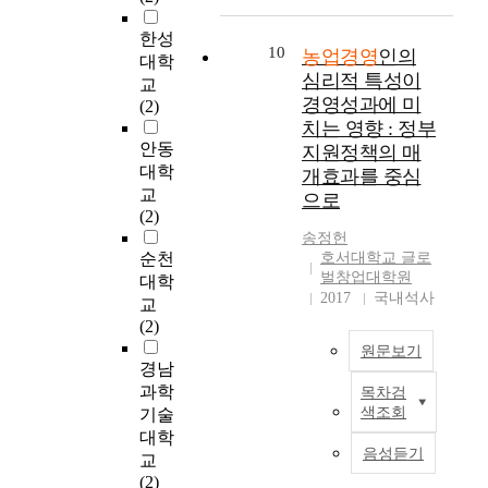
적
e
be extended. 3) About
t
a
정
은
t
the contents of
i
d
에
한성
후
10
p
training, 60% (49
농업경영
인의
v
d
서
대학
계
o
farmers) answered to
e
심리적 특성이
i
기
교
농
l
be satisfied, but 35%
i
t
경영성과에 미
업
(2)
업
i
(28 farmers) answered
n
i
가
치는 영향 : 정부
경
c
that some curriculum
c
o
정
안동
지원정책의 매
영
i
should be substituted
r
n
신
대학
개효과를 중심
인
e
with field study and
e
a
이
교
으로
의
s
occasional study. 4)
a
l
갖
(2)
교
s
About the curriculum,
s
m
는
송정헌
육
u
42% (34 farmers)
e
a
조
순천
호서대학교 글로
및
c
answered that they are
i
r
절
벌창업대학원
대학
학
h
satisfied with current
n
k
2017
국내석사
효
교
습
a
curriculum, 28% (23
f
e
과
(2)
프
s
farmers) asked for
a
t
를
원문보기
로
W
appending the new
r
o
실
경남
그
T
curriculum, for
m
p
증
과학
목차검
램
본
O
example, internet,
e
e
적
색조회
기술
의
연
a
computer and
r
n
으
대학
내
구
n
agricultural
s
i
로
음성듣기
교
용
는
d
accounting. It means
e
n
규
(2)
,
농