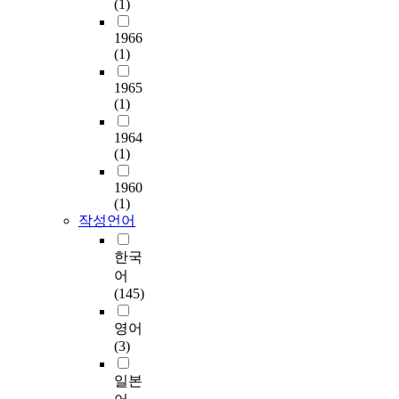
(1)
2
다
o
s
n
디
0
.
f
t
t
지
1966
0
t
h
e
털
(1)
5
첫
h
e
r
마
)
째
i
m
n
1965
케
의
,
s
o
(1)
a
팅
‘
농
s
s
t
전
농
업
t
1964
t
i
략
업
경
(1)
u
i
o
등
인
영
d
m
n
다
의
1960
인
y
p
a
양
(1)
전
의
i
o
l
한
작성언어
문
심
s
r
i
교
성
리
t
t
z
육
한국
제
적
o
a
a
과
고
어
인
p
n
t
정
를
(145)
특
r
t
i
이
위
성
o
t
o
농
영어
한
요
v
o
n
업
(3)
교
인
i
a
a
인
육
인
d
p
n
의
일본
․
성
e
p
d
경
훈