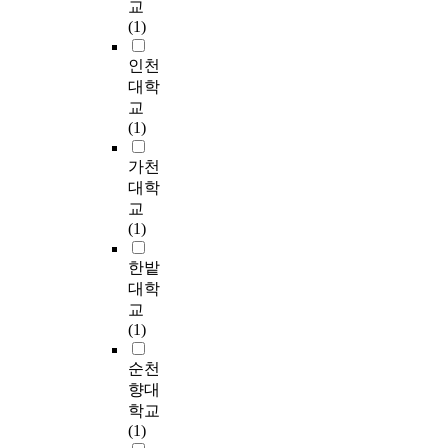
m
공
교
인
하
s
22% (9 farmers) said
o
2
하
(1)
교
고
a
11%-20%, 18% (7
t
1
고
육
자
s
farmers) said
e
0
있
인천
기
하
s
21%-30%, 20% (8
w
,
다
대학
획
는
e
farmers) said
i
0
.
교
․
데
l
31%-50% and 15% (6
t
0
이
(1)
개
궁
l
farmers) said over 50%
h
0
러
발
극
e
improvement. It means
o
t
한
가천
에
적
c
that most of farm
u
o
교
대학
활
인
t
management farmers
t
n
육
교
용
목
i
observed improvement
c
s
이
(1)
할
적
n
of agricultural profit
o
i
농
수
이
g
after training. 4)
n
n
업
한밭
있
있
f
Among 81 farm
s
2
경
대학
는
다
a
management farmers,
i
0
영
교
기
.
m
57% (46 fanners)
d
0
성
(1)
초
e
answered that they are
e
4
과
자
이
r
writing the
r
t
에
순천
료
를
s
agricultural
i
o
미
향대
를
위
h
management note but
n
4
치
학교
확
하
a
43% (35 farmers)
g
1
는
(1)
보
여
v
answered that they are
i
0
직