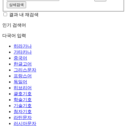
상세검색
결과 내 재검색
인기 검색어
다국어 입력
히라가나
가타카나
중국어
한글고어
그리스문자
프랑스어
독일어
히브리어
괄호기호
학술기호
기술기호
첨자기호
라틴문자
러시아문자