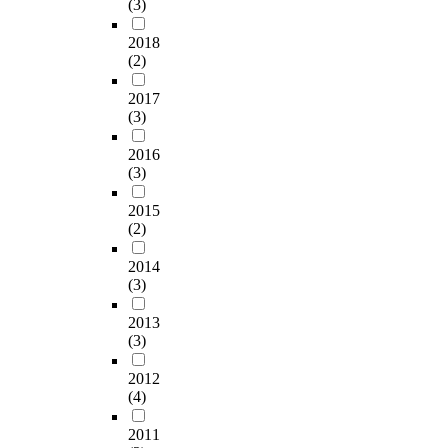
(3)
문
미
a
economical
o
o
다
지
치
n
environment. And
n
t
.
2018
를
는
a
finally it is necessary
m
i
(2)
분
영
g
to carry out the
e
a
연
석
향
e
reasonable farm
n
t
2017
구
했
을
m
management. First,
t
(3)
i
의
다
분
e
farm management
a
o
주
.
석
n
2016
farmer should have
l
n
요
연
하
(3)
t
deep interest and
c
s
내
구
기
c
participate in the
h
.
용
를
2015
위
o
agricultural program
a
은
(2)
위
하
n
from the training
r
F
농
해
여
s
center because farm
a
u
업
2014
천
농
u
training is needed for
c
r
기
(3)
안
업
l
good farm
t
t
술
연
경
t
management. Second,
e
h
센
2013
암
영
i
the necessity for
r
e
터
(3)
대
인
n
agricultural training
i
r
의
와
및
g
should be considered
s
m
2012
농
한
농
.
to farm management
t
(4)
o
업
국
업
t
farmer because
i
r
교
농
경
h
2011
improvement of farm
c
e
육
수