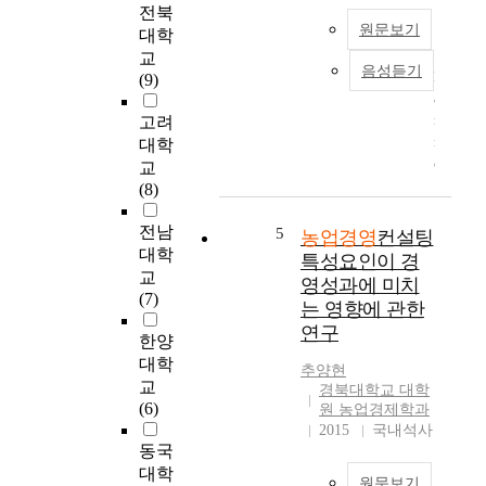
을 가지고 본 논문에
전북
i
methods to the study :
서는 농협의 지식경영
원문보기
대학
o
research on theories by
비전 및 전략에 관하
교
n
documents and data
여 농협의 업무, 지식
음성듣기
F
(9)
s
from the inside and
현황조사 및 인터뷰,
a
a
outside of the country
설문, 벤치마킹 결과
r
고려
r
and positive analysis
파악된 내용들을 정리
m
대학
e
through research on
하고 이슈별 시사점을
e
u
교
the actual condition.
도출하려고 한다. 도
r
n
(8)
For this study, I made
출된 시사점으로부터
s
d
three customer
지식경영 목표(Key
e
전남
e
5
satisfaction factors
농업경영
컨설팅
Value)를 도출하고 비
d
r
대학
such as the products,
특성요인이 경
전 및 추진전략을 수
u
w
교
service, and image of
립할 것이다. 또한 농
영성과에 미치
c
a
(7)
Agricultural
협 지식경영의 안정적
는 영향에 관한
a
y
Cooperative, then
인 정착, 발전을 위해
연구
t
w
한양
hypothesized the
지식경영 목표에 따른
i
i
대학
followings : the
세부 추진전략을 수립
추양현
o
t
교
satisfaction on the
경북대학교 대학
한다. 위의 내용을 토
n
h
(6)
products, service, and
원 농업경제학과
대로 본 연구방법은
h
t
image of Agricultural
2015
국내석사
농협의 지식경영 비전
a
h
동국
Cooperative would be
및 전략에 대해서 문
s
e
대학
different according to
제점을 분석 고찰하여
원문보기