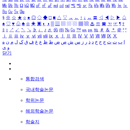
㎒
㎓
㎔
Ω
㏀
㏁
㎊
㎋
㎌
㏖
㏅
㎭
㎮
㎯
㏛
㎩
㎪
㎫
㎬
㏝
㏐
㏓
㏃
㏉
㏜
㏆
§
※
☆
★
○
●
◎
◇
◆
□
■
△
▽
→
←
↑
↓
↔
〓
◁
◀
▷
▶
♤
♠
♡
♥
♧
♣
⊙
◈
▣
◐
◑
▒
▤
▥
▨
▧
▦
▩
♨
☏
☎
☜
☞
¶
†
‡
↕
↗
↙
↖
↘
♭
♩
♪
♬
㉿
㈜
№
㏇
™
㏂
㏘
℡
＃
＆
＊
＠
ª
º
ⅰ
ⅱ
ⅲ
ⅳ
ⅴ
ⅵ
ⅶ
ⅷ
ⅸ
ⅹ
Ⅰ
Ⅱ
Ⅲ
Ⅳ
Ⅴ
Ⅵ
Ⅶ
Ⅷ
Ⅸ
Ⅹ
ا
ب
ت
ث
ج
ح
خ
د
ذ
ر
ز
س
ش
ص
ض
ط
ظ
ع
غ
ف
ق
ک
ل
م
ن
ه
و
ی
닫기
통합검색
국내학술논문
학위논문
해외학술논문
학술지