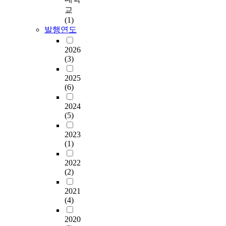
o
agricultural marketing
t
n
영
데
을
교
l
should be enforced.
i
p
향
있
설
(1)
u
Third, training for
c
r
을
다
발행연도
정
t
informatization should
s
o
분
.
하
i
be enforced. 4. The
a
m
석
연
2026
여
o
way for improvement
n
i
함
(3)
구
농
n
of farm management
d
s
으
수
업
s
for farm management
r
e
로
2025
행
경
w
farmer In order to carry
e
d
써
(6)
을
영
a
out effective farm
g
i
교
위
인
s
management, there are
i
n
육
2024
해
의
a
various methods from
o
t
효
(5)
선
심
g
a plan for farm to
n
h
과
행
리
r
selling, but it is
a
e
2023
를
연
적
i
necessary to analyze
l
(1)
1
다
구
특
c
the problem step by
a
9
각
와
성
u
2022
step with a mind to
n
9
적
문
이
(2)
l
manage the business
d
4
으
헌
경
t
corporation and to
e
U
로
고
2021
영
u
maximize the ability
n
R
평
(4)
찰
성
r
to use factors, such as
v
n
가
,
과
e
technique, information
i
e
하
2020
설
에
m
and social and
r
g
였