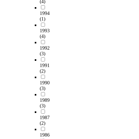
(4)
영
을
r
t
l
합
인
활
v
h
s
성
1994
과
용
i
e
o
과
(1)
2
하
v
y
b
실
0
여
e
l
e
효
1993
1
타
t
e
i
성
(4)
2
당
h
a
n
이
년
성
e
r
g
1992
경
후
분
m
n
(3)
p
영
계
석
s
e
r
성
농
및
e
1991
d
o
과
업
신
(2)
l
i
p
향
경
뢰
v
n
e
상
영
1990
성
e
r
l
에
(3)
인
분
s
e
l
중
희
석
.
a
e
요
1989
망
상
a
l
d
한
(3)
자
관
f
i
,
역
를
관
t
t
w
할
1987
대
계
e
y
h
을
(2)
상
를
r
.
i
한
으
분
c
F
c
1986
다
로
석