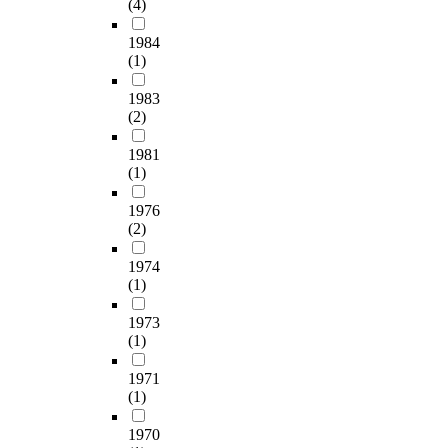
o
o
(4)
h
.
설
하
m
r
w
구
문
여
i
1984
t
i
체
을
이
(1)
n
h
l
적
실
를
g
i
l
으
시
1983
회
u
s
s
로
(2)
했
귀
p
r
u
,
다
분
t
e
r
스
1981
.
석
o
a
e
마
(1)
설
을
t
s
l
트
문
통
h
o
y
팜
1976
을
하
e
n
e
운
(2)
위
여
s
,
x
영
한
다
u
j
p
1974
기
조
음
r
u
(1)
e
술
사
과
f
d
d
,
도
같
a
1973
g
i
품
구
은
(1)
c
i
t
목
는
결
,
n
e
별
마
1971
론
A
g
t
재
(1)
상
을
a
i
h
배
진
얻
i
t
e
법
1970
(
었
m
i
i
,