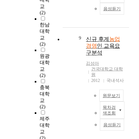
n
과
of improving the
t
(3 days) is reasonal
o
교
d
와
management.
음성듣기
i
and 10% (8 fanners)
w
(2)
o
농
o
answered, it's too
e
n
촌
n
short. It means that
한남
v
r
생
b
farm management
e
대학
i
활
y
farmers have problem
r
교
c
9
만
신규 후계
농업
r
to extend the training
,
(2)
e
족
경영
인 교육요
e
period from 3 days to
d
,
도
구분석
a
more because of
e
원광
a
에
s
characteristics of
s
대학
n
미
김성아
o
agriculture. 2) About
p
a
교
치
건국대학교 대학
n
thinking of the current
i
원
g
(2)
는
o
training course, 72%
t
2012
국내석사
r
영
f
(58 fanners) answered
e
충북
e
향
o
to be satisfied. It
q
e
대학
을
원문보기
p
means that agricultural
u
m
분
교
e
training is needed fro
a
e
석
(2)
목차검
이
n
farm management, and
n
n
하
색조회
연
m
the training for
t
t
제주
고
구
a
informatization and
i
f
,
대학
음성듣기
의
r
pro-environmental
t
o
이
교
목
k
agriculture is need to
a
r
과
(2)