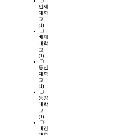
,
본
e
not. 3. The way for
n
,
접
인제
신
연
c
improvement of
d
0
적
대학
규
구
o
agricultural training
i
0
인
교
후
에
m
for farm management
v
0
영
(1)
계
서
p
farmer For the
i
t
향
농
는
e
successful farm
d
o
과
배재
업
이
t
management in the
u
n
농
대학
경
론
i
openness and
a
s
촌
교
영
적
t
globalized agricultural
l
i
생
(1)
인
고
i
environmental change,
s
n
활
대
찰
v
the training of
'
2
만
동신
상
과
e
professional farmer is
c
0
족
대학
교
선
.
essential and the
h
1
도
육
교
행
o
training which the
a
0
를
발
(1)
연
n
needer can be satisfied
r
a
매
전
구
e
is needed through
a
s
개
동양
방
를
o
active new thinking.
c
h
로
안
대학
참
f
First, training for
t
a
한
을
교
고
t
environment friendly
e
d
간
제
(1)
하
h
agriculture should be
r
b
접
안
여
e
activated. Second,
i
e
적
하
대진
가
s
training for
s
e
인
는
대학
설