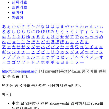
단위기호
일반기호
로마자
아랍어
あ
ぁ
か
が
さ
ざ
た
だ
な
は
ば
ぱ
ま
や
ゃ
ら
わ
ゎ
ん
い
ぃ
き
ぎ
し
じ
ち
ぢ
に
ひ
び
ぴ
み
り
う
ぅ
く
ぐ
す
ず
つ
づ
っ
ぬ
ふ
ぶ
ぷ
む
ゆ
ゅ
る
え
ぇ
け
げ
せ
ぜ
て
で
ね
へ
べ
ぺ
め
れ
お
ぉ
こ
ご
そ
ぞ
と
ど
の
ほ
ぼ
ぽ
も
よ
ょ
ろ
を
ア
ァ
カ
サ
ザ
タ
ダ
ナ
ハ
バ
パ
マ
ヤ
ャ
ラ
ワ
ヮ
ン
イ
ィ
キ
ギ
シ
ジ
チ
ヂ
ニ
ヒ
ビ
ピ
ミ
リ
ウ
ゥ
ク
グ
ス
ズ
ツ
ヅ
ッ
ヌ
フ
ブ
プ
ム
ユ
ュ
ル
エ
ェ
ケ
ゲ
セ
ゼ
テ
デ
ヘ
ベ
ペ
メ
レ
オ
ォ
コ
ゴ
ソ
ゾ
ト
ド
ノ
ホ
ボ
ポ
モ
ヨ
ョ
ロ
ヲ
―
http://chineseinput.net/
에서 pinyin(병음)방식으로 중국어를 변환
할 수 있습니다.
변환된 중국어를 복사하여 사용하시면 됩니다.
예시)
中文 을 입력하시려면
zhongwen
을 입력하시고 space를
누르시면됩니다.