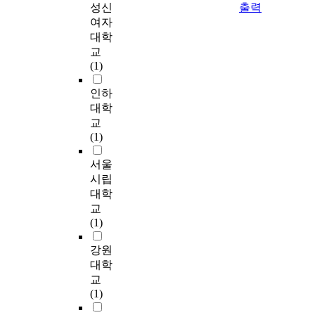
반
성신
출력
부
a
training for
n
e
의
적
지
여자
g
agricultural
o
g
발
특
원
대학
o
improvement, and
t
o
전
성
정
교
v
about the most
i
t
에
등
책
(1)
e
favorable training part,
c
i
핵
을
이
r
training for
e
a
심
파
어
인하
n
environment friendly
a
t
적
악
떤
대학
m
agriculture is 41% (32
b
i
인
․
영
e
교
fanners) and training
l
o
역
분
향
n
(1)
for agricultural
e
n
할
석
을
t
marketing 29% (23
.
t
을
하
미
서울
d
farmers). 2.
I
o
수
여
치
e
시립
Investigation and
t
e
행
후
고
c
Analysis of farm
대학
i
x
하
계
있
i
management
s
교
p
며
농
는
d
effectiveness 1) About
d
(1)
a
,
업
지
e
understanding on
u
n
농
경
를
d
training, 45% (37
강원
e
d
업
영
알
t
farmers) answered that
t
대학
t
기
인
아
o
they achieved more
o
교
h
술
의
보
f
information than they
i
(1)
e
센
전
고
o
expect and 51% (41
n
t
터
문