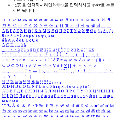
北京 을 입력하시려면
beijing
을 입력하시고 space를 누르
시면 됩니다.
ㅥ
ㅦ
ㅧ
ㅨ
ㅩ
ㅪ
ㅫ
ㅬ
ㅭ
ㅮ
ㅯ
ㅰ
ㅱ
ㅲ
ㅳ
ㅴ
ㅵ
ㅶ
ㅷ
ㅸ
ㅹ
ㅺ
ㅻ
ㅼ
ㅽ
ㅾ
ㅿ
ㆀ
ㆁ
ㆂ
ㆃ
ㆄ
ㆅ
ㆆ
ㆇ
ㆈ
ㆉ
ㆊ
ㆋ
ㆌ
ㆍ
ㆎ
Α
Β
Γ
Δ
Ε
Ζ
Η
Θ
Ι
Κ
Λ
Μ
Ν
Ξ
Ο
Π
Ρ
Σ
Τ
Υ
Φ
Χ
Ψ
Ω
α
β
γ
δ
ε
ζ
η
θ
ι
κ
λ
μ
ν
ξ
ο
π
ρ
σ
τ
υ
φ
χ
ψ
ω
á
à
Á
À
é
è
É
È
ç
Ç
ê
Ä
Ö
Ü
ä
ö
ü
ß
ְ
ֳ
ֲ
ֱ
ָ
ַ
ֵ
ֶ
ִ
ֹ
ּ
ֻ
ׂ
ׁ
ּ
ב
ה
נ
מ
צ
ת
ץ
ש
ד
ג
כ
ע
י
ח
ל
ך
ף
ק
ר
א
ט
ו
ן
ם
פ
‘
’
“
”
〔
〕
〈
〉
「
」
『
』
【
】
＂
（
）
［
］
｛
｝
±
×
÷
≠
≤
≥
∞
∴
♂
♀
∠
⊥
⌒
∂
∇
≡
≒
≪
≫
√
∽
∝
∵
∫
∬
∈
∋
⊆
⊇
⊂
⊃
∪
∩
∧
∨
￢
⇒
⇔
∀
∃
∮
∑
∏
＋
－
＜
＝
＞
、
。
·
‥
…
¨
〃
―
∥
＼
∼
´
～
ˇ
˘
˝
˚
˙
¸
˛
¡
¿
ː
！
＇
，
．
／
：
；
？
＾
＿
｀
｜
½
⅓
⅔
¼
¾
⅛
⅜
⅝
⅞
¹
²
³
⁴
ⁿ
₁
₂
₃
₄
Æ
Ð
Ħ
Ĳ
Ł
Ø
Œ
Þ
Ŧ
Ŋ
æ
đ
ð
ħ
ı
ĳ
ĸ
ŀ
ł
ø
œ
ß
þ
ŧ
ŋ
ŉ
А
Б
В
Г
Д
Е
Ё
Ж
З
И
Й
К
Л
М
Н
О
П
Р
С
Т
У
Ф
Х
Ц
Ч
Ш
Щ
Ъ
Ы
Ь
Э
Ю
Я
а
б
в
г
д
е
ё
ж
з
и
й
к
л
м
н
о
п
р
с
т
у
ф
х
ц
ч
ш
щ
ъ
ы
ь
э
ю
я
′
″
℃
Å
￠
￡
￥
¤
℉
‰
＄
％
Ｆ
￦
㎕
㎖
㎗
ℓ
㎘
㏄
㎣
㎤
㎥
㎦
㎙
㎚
㎛
㎜
㎝
㎞
㎟
㎠
㎡
㎢
㏊
㎍
㎎
㎏
㏏
㎈
㎉
㏈
㎧
㎨
㎰
㎱
㎲
㎳
㎴
㎵
㎶
㎷
㎸
㎹
㎀
㎁
㎂
㎃
㎄
㎺
㎻
㎽
㎾
㎿
㎐
㎑