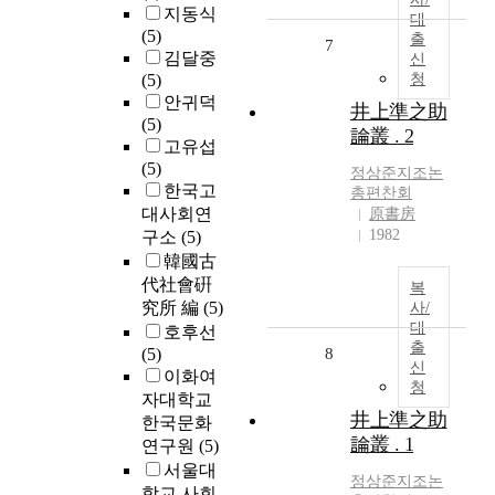
지동식
대
(5)
출
7
김달중
신
(5)
청
안귀덕
井上準之助
(5)
論叢 . 2
고유섭
(5)
정상준지조논
한국고
총편찬회
대사회연
原書房
1982
구소
(5)
韓國古
代社會硏
복
究所 編
(5)
사/
대
호후선
출
(5)
8
신
이화여
청
자대학교
井上準之助
한국문화
論叢 . 1
연구원
(5)
서울대
정상준지조논
학교 사회