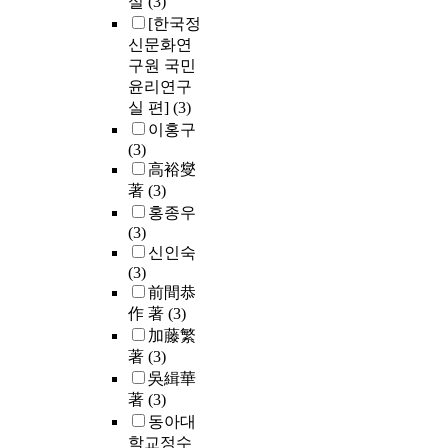
실
(3)
[한국정
신문화연
구원 국민
윤리연구
실 편]
(3)
이홍구
(3)
高裕燮
著
(3)
홍종우
(3)
신인숙
(3)
前間恭
作 著
(3)
加藤繁
著
(3)
吳緝華
著
(3)
동아대
학교정수