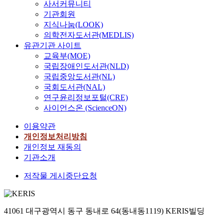
사서커뮤니티
기관회원
지식나눔(LOOK)
의학전자도서관(MEDLIS)
유관기관 사이트
교육부(MOE)
국립장애인도서관(NLD)
국립중앙도서관(NL)
국회도서관(NAL)
연구윤리정보포털(CRE)
사이언스온 (ScienceON)
이용약관
개인정보처리방침
개인정보 재동의
기관소개
저작물 게시중단요청
41061 대구광역시 동구 동내로 64(동내동1119) KERIS빌딩