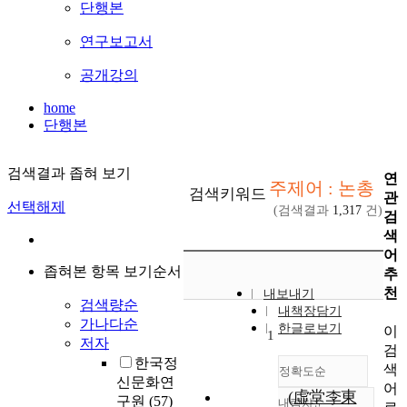
단행본
연구보고서
공개강의
home
단행본
검색결과 좁혀 보기
연
주제어 : 논총
검색키워드
관
선택해제
(검색결과
1,317
건)
검
색
어
좁혀본 항목 보기순서
추
천
내보내기
검색량순
내책장담기
가나다순
한글로보기
이
1
저자
검
한국정
색
정확도순
신문화연
어
(虛堂李東
구원
(57)
내림차순