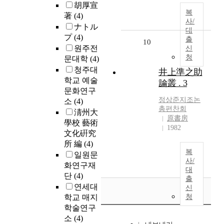
胡厚宣
복
著
(4)
사/
ナトル
대
プ
(4)
출
10
원주전
신
청
문대학
(4)
청주대
井上準之助
학교 예술
論叢 . 3
문화연구
정상준지조논
소
(4)
총편찬회
淸州大
原書房
學校 藝術
1982
文化硏究
所 編
(4)
복
일원문
사/
화연구재
대
단
(4)
출
연세대
신
학교 매지
청
학술연구
소
(4)