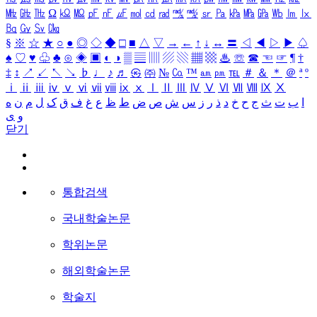
㎒
㎓
㎔
Ω
㏀
㏁
㎊
㎋
㎌
㏖
㏅
㎭
㎮
㎯
㏛
㎩
㎪
㎫
㎬
㏝
㏐
㏓
㏃
㏉
㏜
㏆
§
※
☆
★
○
●
◎
◇
◆
□
■
△
▽
→
←
↑
↓
↔
〓
◁
◀
▷
▶
♤
♠
♡
♥
♧
♣
⊙
◈
▣
◐
◑
▒
▤
▥
▨
▧
▦
▩
♨
☏
☎
☜
☞
¶
†
‡
↕
↗
↙
↖
↘
♭
♩
♪
♬
㉿
㈜
№
㏇
™
㏂
㏘
℡
＃
＆
＊
＠
ª
º
ⅰ
ⅱ
ⅲ
ⅳ
ⅴ
ⅵ
ⅶ
ⅷ
ⅸ
ⅹ
Ⅰ
Ⅱ
Ⅲ
Ⅳ
Ⅴ
Ⅵ
Ⅶ
Ⅷ
Ⅸ
Ⅹ
ا
ب
ت
ث
ج
ح
خ
د
ذ
ر
ز
س
ش
ص
ض
ط
ظ
ع
غ
ف
ق
ک
ل
م
ن
ه
و
ی
닫기
통합검색
국내학술논문
학위논문
해외학술논문
학술지