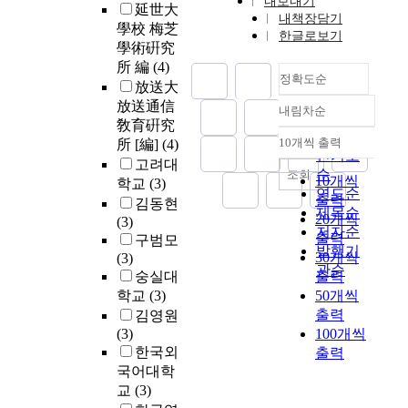
내보내기
延世大
내책장담기
學校 梅芝
한글로보기
學術硏究
所 編
(4)
정확도순
放送大
放送通信
내림차순
정확도
敎育硏究
순
10개씩 출력
所 [編]
(4)
내림차순
인기도
고려대
순
조회
10개씩
학교
(3)
연도순
출력
김동현
제목순
20개씩
(3)
저자순
출력
구범모
발행기
30개씩
(3)
관순
숭실대
출력
학교
(3)
50개씩
출력
김영원
(3)
100개씩
한국외
출력
국어대학
교
(3)