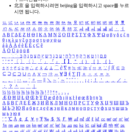
北京 을 입력하시려면
beijing
을 입력하시고 space를 누르
시면 됩니다.
ㅥ
ㅦ
ㅧ
ㅨ
ㅩ
ㅪ
ㅫ
ㅬ
ㅭ
ㅮ
ㅯ
ㅰ
ㅱ
ㅲ
ㅳ
ㅴ
ㅵ
ㅶ
ㅷ
ㅸ
ㅹ
ㅺ
ㅻ
ㅼ
ㅽ
ㅾ
ㅿ
ㆀ
ㆁ
ㆂ
ㆃ
ㆄ
ㆅ
ㆆ
ㆇ
ㆈ
ㆉ
ㆊ
ㆋ
ㆌ
ㆍ
ㆎ
Α
Β
Γ
Δ
Ε
Ζ
Η
Θ
Ι
Κ
Λ
Μ
Ν
Ξ
Ο
Π
Ρ
Σ
Τ
Υ
Φ
Χ
Ψ
Ω
α
β
γ
δ
ε
ζ
η
θ
ι
κ
λ
μ
ν
ξ
ο
π
ρ
σ
τ
υ
φ
χ
ψ
ω
á
à
Á
À
é
è
É
È
ç
Ç
ê
Ä
Ö
Ü
ä
ö
ü
ß
ְ
ֳ
ֲ
ֱ
ָ
ַ
ֵ
ֶ
ִ
ֹ
ּ
ֻ
ׂ
ׁ
ּ
ב
ה
נ
מ
צ
ת
ץ
ש
ד
ג
כ
ע
י
ח
ל
ך
ף
ק
ר
א
ט
ו
ן
ם
פ
‘
’
“
”
〔
〕
〈
〉
「
」
『
』
【
】
＂
（
）
［
］
｛
｝
±
×
÷
≠
≤
≥
∞
∴
♂
♀
∠
⊥
⌒
∂
∇
≡
≒
≪
≫
√
∽
∝
∵
∫
∬
∈
∋
⊆
⊇
⊂
⊃
∪
∩
∧
∨
￢
⇒
⇔
∀
∃
∮
∑
∏
＋
－
＜
＝
＞
、
。
·
‥
…
¨
〃
―
∥
＼
∼
´
～
ˇ
˘
˝
˚
˙
¸
˛
¡
¿
ː
！
＇
，
．
／
：
；
？
＾
＿
｀
｜
½
⅓
⅔
¼
¾
⅛
⅜
⅝
⅞
¹
²
³
⁴
ⁿ
₁
₂
₃
₄
Æ
Ð
Ħ
Ĳ
Ł
Ø
Œ
Þ
Ŧ
Ŋ
æ
đ
ð
ħ
ı
ĳ
ĸ
ŀ
ł
ø
œ
ß
þ
ŧ
ŋ
ŉ
А
Б
В
Г
Д
Е
Ё
Ж
З
И
Й
К
Л
М
Н
О
П
Р
С
Т
У
Ф
Х
Ц
Ч
Ш
Щ
Ъ
Ы
Ь
Э
Ю
Я
а
б
в
г
д
е
ё
ж
з
и
й
к
л
м
н
о
п
р
с
т
у
ф
х
ц
ч
ш
щ
ъ
ы
ь
э
ю
я
′
″
℃
Å
￠
￡
￥
¤
℉
‰
＄
％
Ｆ
￦
㎕
㎖
㎗
ℓ
㎘
㏄
㎣
㎤
㎥
㎦
㎙
㎚
㎛
㎜
㎝
㎞
㎟
㎠
㎡
㎢
㏊
㎍
㎎
㎏
㏏
㎈
㎉
㏈
㎧
㎨
㎰
㎱
㎲
㎳
㎴
㎵
㎶
㎷
㎸
㎹
㎀
㎁
㎂
㎃
㎄
㎺
㎻
㎽
㎾
㎿
㎐
㎑