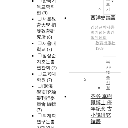
한국기
보
독교학회
기
편
(9)
西洋史論叢
서울敎
育大學 初
김성근박사환
等敎育硏
력기념논총간
究所
(8)
행위원회
서울대
敎育出版社
1969
학교
(7)
정상준
지조논총
복
편찬회
(7)
사/
대
교육대
출
5
학원
(7)
신
[退溪
청
學]硏究論
茶谷 李樹
叢刊行委
鳳博士 停
員會 編輯
年紀念 古
(7)
小說硏究
퇴계학
論叢
연구논총
간행위원