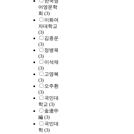
한국영
어영문학
회
(3)
이화여
자대학교
(3)
김종운
(3)
정병욱
(3)
이석재
(3)
고영복
(3)
오주환
(3)
국민대
학교
(3)
金達中
編
(3)
국민대
학
(3)