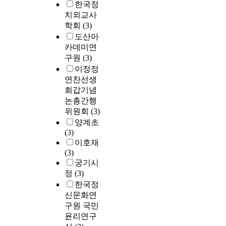
한국정
치외교사
학회
(3)
도산아
카데미연
구원
(3)
이정정
연찬선생
회갑기념
논총간행
위원회
(3)
양계초
(3)
이호재
(3)
궁기시
정
(3)
한국정
신문화연
구원 국민
윤리연구