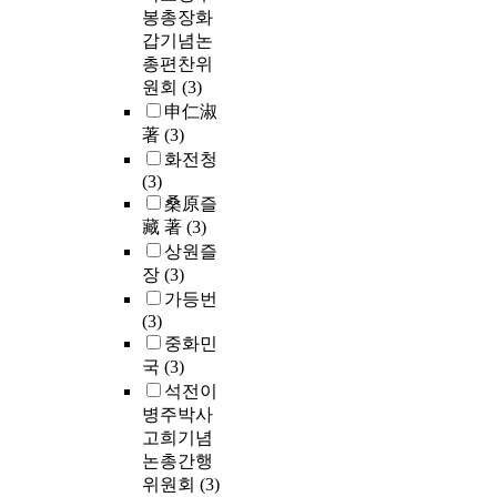
봉총장화
갑기념논
총편찬위
원회
(3)
申仁淑
著
(3)
화전청
(3)
桑原즐
藏 著
(3)
상원즐
장
(3)
가등번
(3)
중화민
국
(3)
석전이
병주박사
고희기념
논총간행
위원회
(3)