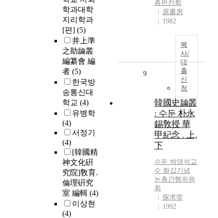
총편찬회
학과대학
原書房
지리학과
1982
[편]
(5)
井上準
복
之助論叢
사/
編纂會 編
대
者
(5)
출
9
신
한국방
청
송통신대
韓國史論叢
학교
(4)
: 수둔 朴永
유병학
(4)
錫敎授 華
서정기
甲紀念 . 上,
(4)
下
[韓國精
神文化硏
수둔 박영석교
수 화갑기념
究院]敎育.
논총간행위원
倫理硏究
회
室 編輯
(4)
探求堂
이상현
1992
(4)