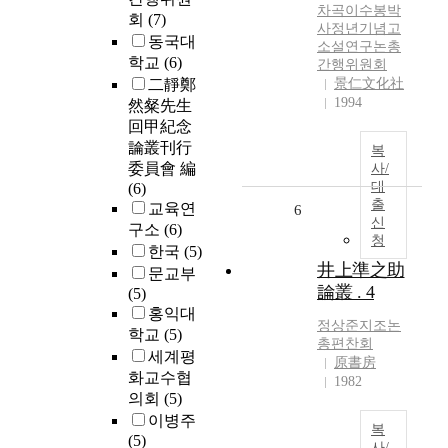
차곡이수봉박
회
(7)
사정년기념고
동국대
소설연구논총
학교
(6)
간행위원회
二靜鄭
景仁文化社
1994
然粲先生
回甲紀念
論叢刊行
복
委員會 編
사/
대
(6)
출
교육연
6
신
구소
(6)
청
한국
(5)
井上準之助
문교부
論叢 . 4
(5)
홍익대
정상준지조논
학교
(5)
총편찬회
세계평
原書房
화교수협
1982
의회
(5)
이병주
복
(5)
사/