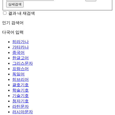
상세검색
결과 내 재검색
인기 검색어
다국어 입력
히라가나
가타카나
중국어
한글고어
그리스문자
프랑스어
독일어
히브리어
괄호기호
학술기호
기술기호
첨자기호
라틴문자
러시아문자