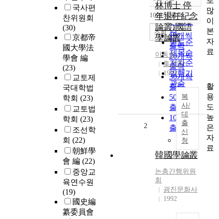
로
정확도
林博士 停
국사편
많
순
10개씩 출력
年退任紀念
찬위원회
내림차순
이
인기도
論叢)國語
(30)
본
순
조회
10개씩
學論叢
京都帝
자
연도순
출력
國大學法
료
제목순
이동림
20개씩
學會 編
저자순
集文堂
출력
(23)
발행기
1993
30개씩
교토제
관순
활
출력
국대학법
용
50개씩
복
학회
(23)
사/
도
출력
교토법
대
높
100개씩
학회
(23)
출
2
은
출력
조선학
신
자
회
(22)
청
료
朝鮮學
韓國學論叢
會 編
(22)
중앙교
논총간행위원
회
육연수원
광진문화사
(19)
1992
國史編
纂委員會