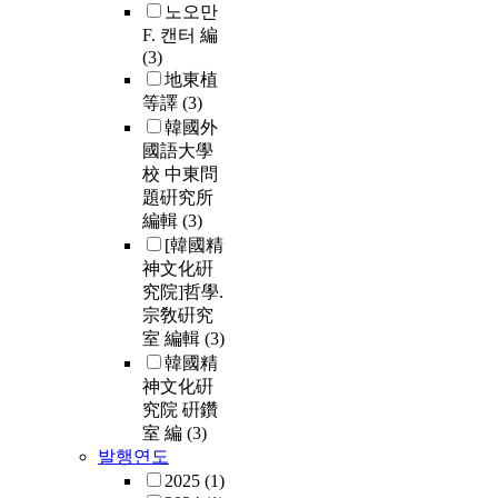
노오만
F. 캔터 編
(3)
地東植
等譯
(3)
韓國外
國語大學
校 中東問
題硏究所
編輯
(3)
[韓國精
神文化硏
究院]哲學.
宗敎硏究
室 編輯
(3)
韓國精
神文化硏
究院 硏鑽
室 編
(3)
발행연도
2025
(1)