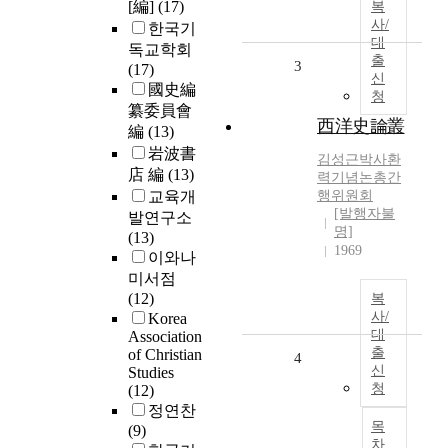
[編]
(17)
복
사/
한국기
대
독교학회
출
3
(17)
신
國史編
청
纂委員會
西洋史論叢
編
(13)
岩波書
김성근박사환
店 編
(13)
력기념논총간
교육개
행위원회
[발행자불
발연구소
명]
(13)
1969
이와나
미서점
(12)
복
사/
Korea
대
Association
출
of Christian
4
신
Studies
청
(12)
정연찬
목
(9)
차