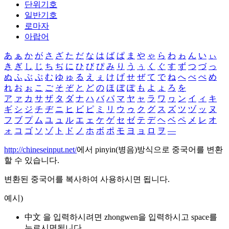
단위기호
일반기호
로마자
아랍어
あ
ぁ
か
が
さ
ざ
た
だ
な
は
ば
ぱ
ま
や
ゃ
ら
わ
ゎ
ん
い
ぃ
き
ぎ
し
じ
ち
ぢ
に
ひ
び
ぴ
み
り
う
ぅ
く
ぐ
す
ず
つ
づ
っ
ぬ
ふ
ぶ
ぷ
む
ゆ
ゅ
る
え
ぇ
け
げ
せ
ぜ
て
で
ね
へ
べ
ぺ
め
れ
お
ぉ
こ
ご
そ
ぞ
と
ど
の
ほ
ぼ
ぽ
も
よ
ょ
ろ
を
ア
ァ
カ
サ
ザ
タ
ダ
ナ
ハ
バ
パ
マ
ヤ
ャ
ラ
ワ
ヮ
ン
イ
ィ
キ
ギ
シ
ジ
チ
ヂ
ニ
ヒ
ビ
ピ
ミ
リ
ウ
ゥ
ク
グ
ス
ズ
ツ
ヅ
ッ
ヌ
フ
ブ
プ
ム
ユ
ュ
ル
エ
ェ
ケ
ゲ
セ
ゼ
テ
デ
ヘ
ベ
ペ
メ
レ
オ
ォ
コ
ゴ
ソ
ゾ
ト
ド
ノ
ホ
ボ
ポ
モ
ヨ
ョ
ロ
ヲ
―
http://chineseinput.net/
에서 pinyin(병음)방식으로 중국어를 변환
할 수 있습니다.
변환된 중국어를 복사하여 사용하시면 됩니다.
예시)
中文 을 입력하시려면
zhongwen
을 입력하시고 space를
누르시면됩니다.