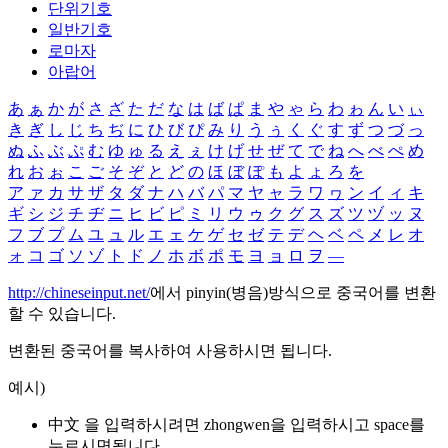
단위기호
일반기호
로마자
아랍어
あ
ぁ
か
が
さ
ざ
た
だ
な
は
ば
ぱ
ま
や
ゃ
ら
わ
ゎ
ん
い
ぃ
き
ぎ
し
じ
ち
ぢ
に
ひ
び
ぴ
み
り
う
ぅ
く
ぐ
す
ず
つ
づ
っ
ぬ
ふ
ぶ
ぷ
む
ゆ
ゅ
る
え
ぇ
け
げ
せ
ぜ
て
で
ね
へ
べ
ぺ
め
れ
お
ぉ
こ
ご
そ
ぞ
と
ど
の
ほ
ぼ
ぽ
も
よ
ょ
ろ
を
ア
ァ
カ
サ
ザ
タ
ダ
ナ
ハ
バ
パ
マ
ヤ
ャ
ラ
ワ
ヮ
ン
イ
ィ
キ
ギ
シ
ジ
チ
ヂ
ニ
ヒ
ビ
ピ
ミ
リ
ウ
ゥ
ク
グ
ス
ズ
ツ
ヅ
ッ
ヌ
フ
ブ
プ
ム
ユ
ュ
ル
エ
ェ
ケ
ゲ
セ
ゼ
テ
デ
ヘ
ベ
ペ
メ
レ
オ
ォ
コ
ゴ
ソ
ゾ
ト
ド
ノ
ホ
ボ
ポ
モ
ヨ
ョ
ロ
ヲ
―
http://chineseinput.net/
에서 pinyin(병음)방식으로 중국어를 변환
할 수 있습니다.
변환된 중국어를 복사하여 사용하시면 됩니다.
예시)
中文 을 입력하시려면
zhongwen
을 입력하시고 space를
누르시면됩니다.