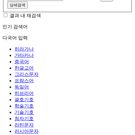
상세검색
결과 내 재검색
인기 검색어
다국어 입력
히라가나
가타카나
중국어
한글고어
그리스문자
프랑스어
독일어
히브리어
괄호기호
학술기호
기술기호
첨자기호
라틴문자
러시아문자