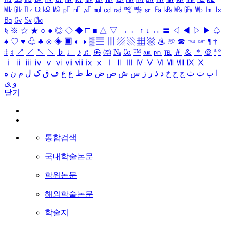
㎒
㎓
㎔
Ω
㏀
㏁
㎊
㎋
㎌
㏖
㏅
㎭
㎮
㎯
㏛
㎩
㎪
㎫
㎬
㏝
㏐
㏓
㏃
㏉
㏜
㏆
§
※
☆
★
○
●
◎
◇
◆
□
■
△
▽
→
←
↑
↓
↔
〓
◁
◀
▷
▶
♤
♠
♡
♥
♧
♣
⊙
◈
▣
◐
◑
▒
▤
▥
▨
▧
▦
▩
♨
☏
☎
☜
☞
¶
†
‡
↕
↗
↙
↖
↘
♭
♩
♪
♬
㉿
㈜
№
㏇
™
㏂
㏘
℡
＃
＆
＊
＠
ª
º
ⅰ
ⅱ
ⅲ
ⅳ
ⅴ
ⅵ
ⅶ
ⅷ
ⅸ
ⅹ
Ⅰ
Ⅱ
Ⅲ
Ⅳ
Ⅴ
Ⅵ
Ⅶ
Ⅷ
Ⅸ
Ⅹ
ا
ب
ت
ث
ج
ح
خ
د
ذ
ر
ز
س
ش
ص
ض
ط
ظ
ع
غ
ف
ق
ک
ل
م
ن
ه
و
ی
닫기
통합검색
국내학술논문
학위논문
해외학술논문
학술지