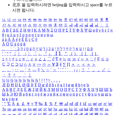
北京 을 입력하시려면
beijing
을 입력하시고 space를 누르
시면 됩니다.
ㅥ
ㅦ
ㅧ
ㅨ
ㅩ
ㅪ
ㅫ
ㅬ
ㅭ
ㅮ
ㅯ
ㅰ
ㅱ
ㅲ
ㅳ
ㅴ
ㅵ
ㅶ
ㅷ
ㅸ
ㅹ
ㅺ
ㅻ
ㅼ
ㅽ
ㅾ
ㅿ
ㆀ
ㆁ
ㆂ
ㆃ
ㆄ
ㆅ
ㆆ
ㆇ
ㆈ
ㆉ
ㆊ
ㆋ
ㆌ
ㆍ
ㆎ
Α
Β
Γ
Δ
Ε
Ζ
Η
Θ
Ι
Κ
Λ
Μ
Ν
Ξ
Ο
Π
Ρ
Σ
Τ
Υ
Φ
Χ
Ψ
Ω
α
β
γ
δ
ε
ζ
η
θ
ι
κ
λ
μ
ν
ξ
ο
π
ρ
σ
τ
υ
φ
χ
ψ
ω
á
à
Á
À
é
è
É
È
ç
Ç
ê
Ä
Ö
Ü
ä
ö
ü
ß
ְ
ֳ
ֲ
ֱ
ָ
ַ
ֵ
ֶ
ִ
ֹ
ּ
ֻ
ׂ
ׁ
ּ
ב
ה
נ
מ
צ
ת
ץ
ש
ד
ג
כ
ע
י
ח
ל
ך
ף
ק
ר
א
ט
ו
ן
ם
פ
‘
’
“
”
〔
〕
〈
〉
「
」
『
』
【
】
＂
（
）
［
］
｛
｝
±
×
÷
≠
≤
≥
∞
∴
♂
♀
∠
⊥
⌒
∂
∇
≡
≒
≪
≫
√
∽
∝
∵
∫
∬
∈
∋
⊆
⊇
⊂
⊃
∪
∩
∧
∨
￢
⇒
⇔
∀
∃
∮
∑
∏
＋
－
＜
＝
＞
、
。
·
‥
…
¨
〃
―
∥
＼
∼
´
～
ˇ
˘
˝
˚
˙
¸
˛
¡
¿
ː
！
＇
，
．
／
：
；
？
＾
＿
｀
｜
½
⅓
⅔
¼
¾
⅛
⅜
⅝
⅞
¹
²
³
⁴
ⁿ
₁
₂
₃
₄
Æ
Ð
Ħ
Ĳ
Ł
Ø
Œ
Þ
Ŧ
Ŋ
æ
đ
ð
ħ
ı
ĳ
ĸ
ŀ
ł
ø
œ
ß
þ
ŧ
ŋ
ŉ
А
Б
В
Г
Д
Е
Ё
Ж
З
И
Й
К
Л
М
Н
О
П
Р
С
Т
У
Ф
Х
Ц
Ч
Ш
Щ
Ъ
Ы
Ь
Э
Ю
Я
а
б
в
г
д
е
ё
ж
з
и
й
к
л
м
н
о
п
р
с
т
у
ф
х
ц
ч
ш
щ
ъ
ы
ь
э
ю
я
′
″
℃
Å
￠
￡
￥
¤
℉
‰
＄
％
Ｆ
￦
㎕
㎖
㎗
ℓ
㎘
㏄
㎣
㎤
㎥
㎦
㎙
㎚
㎛
㎜
㎝
㎞
㎟
㎠
㎡
㎢
㏊
㎍
㎎
㎏
㏏
㎈
㎉
㏈
㎧
㎨
㎰
㎱
㎲
㎳
㎴
㎵
㎶
㎷
㎸
㎹
㎀
㎁
㎂
㎃
㎄
㎺
㎻
㎽
㎾
㎿
㎐
㎑