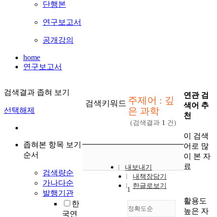
단행본
연구보고서
공개강의
home
연구보고서
검색결과 좁혀 보기
연관 검
주제어 : 깊
검색키워드
색어 추
은 과학
선택해제
천
(검색결과
1
건)
이 검색
좁혀본 항목 보기
어로 많
순서
이 본 자
료
내보내기
검색량순
내책장담기
가나다순
한글로보기
1
발행기관
활용도
한
정확도순
높은 자
국연