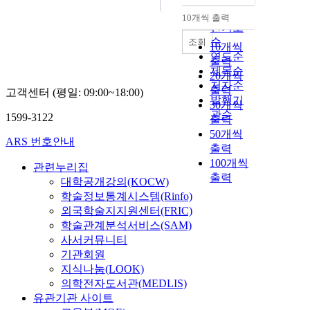
순
10개씩 출력
내림차순
인기도
순
조회
10개씩
연도순
출력
제목순
20개씩
저자순
출력
고객센터 (평일: 09:00~18:00)
발행기
30개씩
관순
1599-3122
출력
50개씩
ARS 번호안내
출력
100개씩
관련누리집
출력
대학공개강의(KOCW)
학술정보통계시스템(Rinfo)
외국학술지지원센터(FRIC)
학술관계분석서비스(SAM)
사서커뮤니티
기관회원
지식나눔(LOOK)
의학전자도서관(MEDLIS)
유관기관 사이트