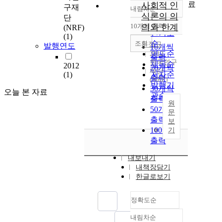
료
사회적 인
구재
내림차순
정확도
식론의 의
단
순
10개씩 출력
의와 한계
(NRF)
내림차순
인기도
(1)
순
조회
우정규
발행연도
10개씩
연도순
2012
출력
한국연구
제목순
2012
20개씩
재단
(1)
저자순
출력
(NRF)
발행기
30개씩
오늘 본 자료
관순
출력
원
50개씩
문
출력
보
100개씩
기
출력
내보내기
내책장담기
한글로보기
정확도순
내림차순
정확도