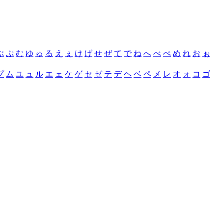
ぶ
ぷ
む
ゆ
ゅ
る
え
ぇ
け
げ
せ
ぜ
て
で
ね
へ
べ
ぺ
め
れ
お
ぉ
プ
ム
ユ
ュ
ル
エ
ェ
ケ
ゲ
セ
ゼ
テ
デ
ヘ
ベ
ペ
メ
レ
オ
ォ
コ
ゴ