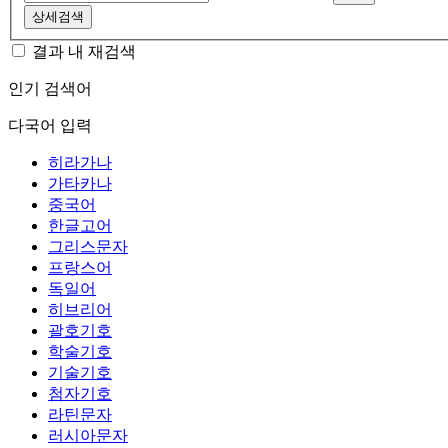
상세검색
결과 내 재검색
인기 검색어
다국어 입력
히라가나
가타카나
중국어
한글고어
그리스문자
프랑스어
독일어
히브리어
괄호기호
학술기호
기술기호
첨자기호
라틴문자
러시아문자