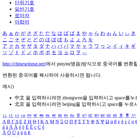
단위기호
일반기호
로마자
아랍어
あ
ぁ
か
が
さ
ざ
た
だ
な
は
ば
ぱ
ま
や
ゃ
ら
わ
ゎ
ん
い
ぃ
き
こ
ご
そ
ぞ
と
ど
の
ほ
ぼ
ぽ
も
よ
ょ
ろ
を
ア
ァ
カ
サ
ザ
タ
ダ
ナ
ハ
バ
パ
マ
ヤ
ャ
ラ
ワ
ヮ
ン
イ
ィ
キ
ギ
ソ
ゾ
ト
ド
ノ
ホ
ボ
ポ
モ
ヨ
ョ
ロ
ヲ
―
http://chineseinput.net/
에서 pinyin(병음)방식으로 중국어를 변환
변환된 중국어를 복사하여 사용하시면 됩니다.
예시)
中文 을 입력하시려면
zhongwen
을 입력하시고 space를
北京 을 입력하시려면
beijing
을 입력하시고 space를 누르
ㅥ
ㅦ
ㅧ
ㅨ
ㅩ
ㅪ
ㅫ
ㅬ
ㅭ
ㅮ
ㅯ
ㅰ
ㅱ
ㅲ
ㅳ
ㅴ
ㅵ
ㅶ
ㅷ
ㅸ
ㅹ
ㅺ
Α
Β
Γ
Δ
Ε
Ζ
Η
Θ
Ι
Κ
Λ
Μ
Ν
Ξ
Ο
Π
Ρ
Σ
Τ
Υ
Φ
Χ
Ψ
Ω
α
β
γ
δ
ε
ζ
η
á
à
Á
À
é
è
É
È
ç
Ç
ê
Ä
Ö
Ü
ä
ö
ü
ß