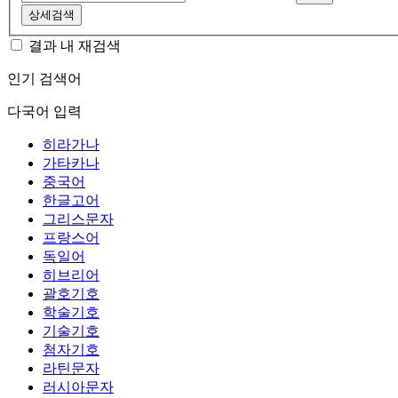
상세검색
결과 내 재검색
인기 검색어
다국어 입력
히라가나
가타카나
중국어
한글고어
그리스문자
프랑스어
독일어
히브리어
괄호기호
학술기호
기술기호
첨자기호
라틴문자
러시아문자