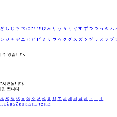
ぎ
し
じ
ち
ぢ
に
ひ
び
ぴ
み
り
う
ぅ
く
ぐ
す
ず
つ
づ
っ
ぬ
ふ
シ
ジ
チ
ヂ
ニ
ヒ
ビ
ピ
ミ
リ
ウ
ゥ
ク
グ
ス
ズ
ツ
ヅ
ッ
ヌ
フ
ブ
할 수 있습니다.
누르시면됩니다.
시면 됩니다.
ㅻ
ㅼ
ㅽ
ㅾ
ㅿ
ㆀ
ㆁ
ㆂ
ㆃ
ㆄ
ㆅ
ㆆ
ㆇ
ㆈ
ㆉ
ㆊ
ㆋ
ㆌ
ㆍ
ㆎ
θ
ι
κ
λ
μ
ν
ξ
ο
π
ρ
σ
τ
υ
φ
χ
ψ
ω