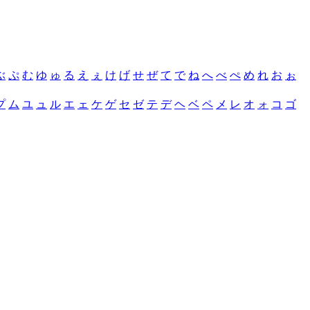
ぶ
ぷ
む
ゆ
ゅ
る
え
ぇ
け
げ
せ
ぜ
て
で
ね
へ
べ
ぺ
め
れ
お
ぉ
プ
ム
ユ
ュ
ル
エ
ェ
ケ
ゲ
セ
ゼ
テ
デ
ヘ
ベ
ペ
メ
レ
オ
ォ
コ
ゴ