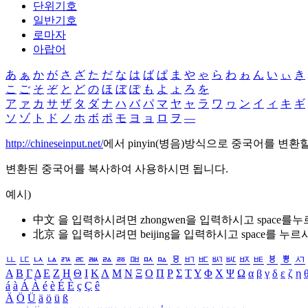
단위기호
일반기호
로마자
아랍어
あ
ぁ
か
が
さ
ざ
た
だ
な
は
ば
ぱ
ま
や
ゃ
ら
わ
ゎ
ん
い
ぃ
き
こ
ご
そ
ぞ
と
ど
の
ほ
ぼ
ぽ
も
よ
ょ
ろ
を
ア
ァ
カ
サ
ザ
タ
ダ
ナ
ハ
バ
パ
マ
ヤ
ャ
ラ
ワ
ヮ
ン
イ
ィ
キ
ギ
ソ
ゾ
ト
ド
ノ
ホ
ボ
ポ
モ
ヨ
ョ
ロ
ヲ
―
http://chineseinput.net/
에서 pinyin(병음)방식으로 중국어를 변환
변환된 중국어를 복사하여 사용하시면 됩니다.
예시)
中文 을 입력하시려면
zhongwen
을 입력하시고 space를
北京 을 입력하시려면
beijing
을 입력하시고 space를 누르
ㅥ
ㅦ
ㅧ
ㅨ
ㅩ
ㅪ
ㅫ
ㅬ
ㅭ
ㅮ
ㅯ
ㅰ
ㅱ
ㅲ
ㅳ
ㅴ
ㅵ
ㅶ
ㅷ
ㅸ
ㅹ
ㅺ
Α
Β
Γ
Δ
Ε
Ζ
Η
Θ
Ι
Κ
Λ
Μ
Ν
Ξ
Ο
Π
Ρ
Σ
Τ
Υ
Φ
Χ
Ψ
Ω
α
β
γ
δ
ε
ζ
η
á
à
Á
À
é
è
É
È
ç
Ç
ê
Ä
Ö
Ü
ä
ö
ü
ß