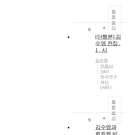
원
문
보
기
8
[단행본] 김
수영 전집 .
1 , 시
김수영
민음사
2003
한국연구
재단
(NRF)
원
문
보
기
9
김수영과
뢰트케 비