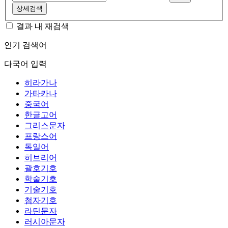
상세검색
결과 내 재검색
인기 검색어
다국어 입력
히라가나
가타카나
중국어
한글고어
그리스문자
프랑스어
독일어
히브리어
괄호기호
학술기호
기술기호
첨자기호
라틴문자
러시아문자