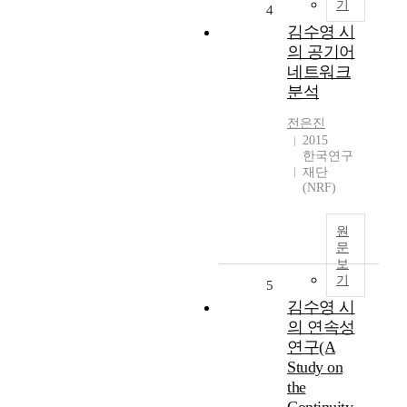
기
4
김수영 시
의 공기어
네트워크
분석
전은진
2015
한국연구
재단
(NRF)
원
문
보
기
5
김수영 시
의 연속성
연구(A
Study on
the