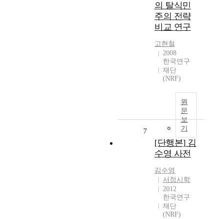
의 탈식민
주의 전략
비교 연구
고현철
2008
한국연구
재단
(NRF)
원
문
보
기
7
[단행본] 김
수영 사전
김수영
서정시학
2012
한국연구
재단
(NRF)