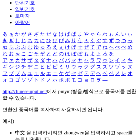
단위기호
일반기호
로마자
아랍어
あ
ぁ
か
が
さ
ざ
た
だ
な
は
ば
ぱ
ま
や
ゃ
ら
わ
ゎ
ん
い
ぃ
き
ぎ
し
じ
ち
ぢ
に
ひ
び
ぴ
み
り
う
ぅ
く
ぐ
す
ず
つ
づ
っ
ぬ
ふ
ぶ
ぷ
む
ゆ
ゅ
る
え
ぇ
け
げ
せ
ぜ
て
で
ね
へ
べ
ぺ
め
れ
お
ぉ
こ
ご
そ
ぞ
と
ど
の
ほ
ぼ
ぽ
も
よ
ょ
ろ
を
ア
ァ
カ
サ
ザ
タ
ダ
ナ
ハ
バ
パ
マ
ヤ
ャ
ラ
ワ
ヮ
ン
イ
ィ
キ
ギ
シ
ジ
チ
ヂ
ニ
ヒ
ビ
ピ
ミ
リ
ウ
ゥ
ク
グ
ス
ズ
ツ
ヅ
ッ
ヌ
フ
ブ
プ
ム
ユ
ュ
ル
エ
ェ
ケ
ゲ
セ
ゼ
テ
デ
ヘ
ベ
ペ
メ
レ
オ
ォ
コ
ゴ
ソ
ゾ
ト
ド
ノ
ホ
ボ
ポ
モ
ヨ
ョ
ロ
ヲ
―
http://chineseinput.net/
에서 pinyin(병음)방식으로 중국어를 변환
할 수 있습니다.
변환된 중국어를 복사하여 사용하시면 됩니다.
예시)
中文 을 입력하시려면
zhongwen
을 입력하시고 space를
누르시면됩니다.