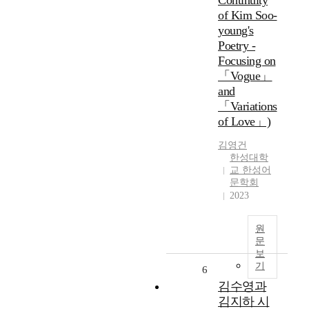
Continuity
of Kim Soo-
young's
Poetry -
Focusing on
「Vogue」
and
「Variations
of Love」)
김영건
한성대학
교 한성어
문학회
2023
원
문
보
기
6
김수영과
김지하 시