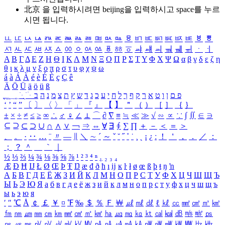
北京 을 입력하시려면
beijing
을 입력하시고 space를 누르
시면 됩니다.
ㅥ
ㅦ
ㅧ
ㅨ
ㅩ
ㅪ
ㅫ
ㅬ
ㅭ
ㅮ
ㅯ
ㅰ
ㅱ
ㅲ
ㅳ
ㅴ
ㅵ
ㅶ
ㅷ
ㅸ
ㅹ
ㅺ
ㅻ
ㅼ
ㅽ
ㅾ
ㅿ
ㆀ
ㆁ
ㆂ
ㆃ
ㆄ
ㆅ
ㆆ
ㆇ
ㆈ
ㆉ
ㆊ
ㆋ
ㆌ
ㆍ
ㆎ
Α
Β
Γ
Δ
Ε
Ζ
Η
Θ
Ι
Κ
Λ
Μ
Ν
Ξ
Ο
Π
Ρ
Σ
Τ
Υ
Φ
Χ
Ψ
Ω
α
β
γ
δ
ε
ζ
η
θ
ι
κ
λ
μ
ν
ξ
ο
π
ρ
σ
τ
υ
φ
χ
ψ
ω
á
à
Á
À
é
è
É
È
ç
Ç
ê
Ä
Ö
Ü
ä
ö
ü
ß
ְ
ֳ
ֲ
ֱ
ָ
ַ
ֵ
ֶ
ִ
ֹ
ּ
ֻ
ׂ
ׁ
ּ
ב
ה
נ
מ
צ
ת
ץ
ש
ד
ג
כ
ע
י
ח
ל
ך
ף
ק
ר
א
ט
ו
ן
ם
פ
‘
’
“
”
〔
〕
〈
〉
「
」
『
』
【
】
＂
（
）
［
］
｛
｝
±
×
÷
≠
≤
≥
∞
∴
♂
♀
∠
⊥
⌒
∂
∇
≡
≒
≪
≫
√
∽
∝
∵
∫
∬
∈
∋
⊆
⊇
⊂
⊃
∪
∩
∧
∨
￢
⇒
⇔
∀
∃
∮
∑
∏
＋
－
＜
＝
＞
、
。
·
‥
…
¨
〃
―
∥
＼
∼
´
～
ˇ
˘
˝
˚
˙
¸
˛
¡
¿
ː
！
＇
，
．
／
：
；
？
＾
＿
｀
｜
½
⅓
⅔
¼
¾
⅛
⅜
⅝
⅞
¹
²
³
⁴
ⁿ
₁
₂
₃
₄
Æ
Ð
Ħ
Ĳ
Ł
Ø
Œ
Þ
Ŧ
Ŋ
æ
đ
ð
ħ
ı
ĳ
ĸ
ŀ
ł
ø
œ
ß
þ
ŧ
ŋ
ŉ
А
Б
В
Г
Д
Е
Ё
Ж
З
И
Й
К
Л
М
Н
О
П
Р
С
Т
У
Ф
Х
Ц
Ч
Ш
Щ
Ъ
Ы
Ь
Э
Ю
Я
а
б
в
г
д
е
ё
ж
з
и
й
к
л
м
н
о
п
р
с
т
у
ф
х
ц
ч
ш
щ
ъ
ы
ь
э
ю
я
′
″
℃
Å
￠
￡
￥
¤
℉
‰
＄
％
Ｆ
￦
㎕
㎖
㎗
ℓ
㎘
㏄
㎣
㎤
㎥
㎦
㎙
㎚
㎛
㎜
㎝
㎞
㎟
㎠
㎡
㎢
㏊
㎍
㎎
㎏
㏏
㎈
㎉
㏈
㎧
㎨
㎰
㎱
㎲
㎳
㎴
㎵
㎶
㎷
㎸
㎹
㎀
㎁
㎂
㎃
㎄
㎺
㎻
㎽
㎾
㎿
㎐
㎑