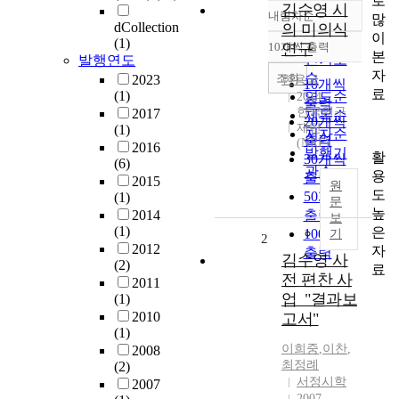
로
김수영 시
내림차순
많
정확도
dCollection
의 미의식
이
순
(1)
10개씩 출력
연구
내림차순
본
인기도
발행연도
자
순
조회
2023
한용국
10개씩
료
(1)
연도순
2014
출력
한국연구
2017
제목순
20개씩
재단
(1)
저자순
출력
(NRF)
2016
발행기
활
30개씩
(6)
관순
용
출력
2015
원
도
50개씩
(1)
문
높
2014
출력
보
(1)
은
100개씩
기
2
2012
자
출력
김수영 사
(2)
료
전 편찬 사
2011
업_"결과보
(1)
2010
고서"
(1)
이희중
,
이찬
,
2008
최정례
(2)
서정시학
2007
2007