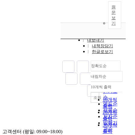
원
문
보
기
내보내기
내책장담기
한글로보기
정확도순
내림차순
정확도
순
10개씩 출력
내림차순
인기도
순
조회
10개씩
연도순
출력
제목순
20개씩
저자순
출력
발행기
30개씩
관순
출력
고객센터 (평일: 09:00~18:00)