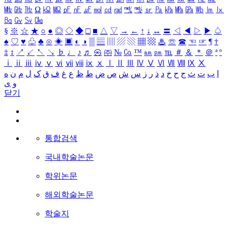
㎒
㎓
㎔
Ω
㏀
㏁
㎊
㎋
㎌
㏖
㏅
㎭
㎮
㎯
㏛
㎩
㎪
㎫
㎬
㏝
㏐
㏓
㏃
㏉
㏜
㏆
§
※
☆
★
○
●
◎
◇
◆
□
■
△
▽
→
←
↑
↓
↔
〓
◁
◀
▷
▶
♤
♠
♡
♥
♧
♣
⊙
◈
▣
◐
◑
▒
▤
▥
▨
▧
▦
▩
♨
☏
☎
☜
☞
¶
†
‡
↕
↗
↙
↖
↘
♭
♩
♪
♬
㉿
㈜
№
㏇
™
㏂
㏘
℡
＃
＆
＊
＠
ª
º
ⅰ
ⅱ
ⅲ
ⅳ
ⅴ
ⅵ
ⅶ
ⅷ
ⅸ
ⅹ
Ⅰ
Ⅱ
Ⅲ
Ⅳ
Ⅴ
Ⅵ
Ⅶ
Ⅷ
Ⅸ
Ⅹ
ا
ب
ت
ث
ج
ح
خ
د
ذ
ر
ز
س
ش
ص
ض
ط
ظ
ع
غ
ف
ق
ک
ل
م
ن
ه
و
ی
닫기
통합검색
국내학술논문
학위논문
해외학술논문
학술지