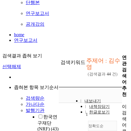
단행본
연구보고서
공개강의
home
연구보고서
검색결과 좁혀 보기
연
주제어 : 김수
검색키워드
관
영
선택해제
검
(검색결과
44
건)
색
어
좁혀본 항목 보기순서
추
천
검색량순
내보내기
가나다순
이
내책장담기
발행기관
한글로보기
검
1
한국연
색
구재단
어
정확도순
(NRF)
(43)