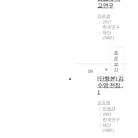
교연구
진은경
2017
한국연구
재단
(NRF)
원
문
보
기
10
[단행본] 김
수영 전집 .
1
김수영
민음사
2003
한국연구
재단
(NRF)