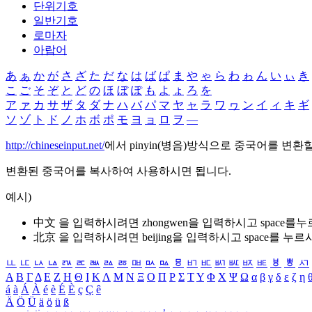
단위기호
일반기호
로마자
아랍어
あ
ぁ
か
が
さ
ざ
た
だ
な
は
ば
ぱ
ま
や
ゃ
ら
わ
ゎ
ん
い
ぃ
き
こ
ご
そ
ぞ
と
ど
の
ほ
ぼ
ぽ
も
よ
ょ
ろ
を
ア
ァ
カ
サ
ザ
タ
ダ
ナ
ハ
バ
パ
マ
ヤ
ャ
ラ
ワ
ヮ
ン
イ
ィ
キ
ギ
ソ
ゾ
ト
ド
ノ
ホ
ボ
ポ
モ
ヨ
ョ
ロ
ヲ
―
http://chineseinput.net/
에서 pinyin(병음)방식으로 중국어를 변환
변환된 중국어를 복사하여 사용하시면 됩니다.
예시)
中文 을 입력하시려면
zhongwen
을 입력하시고 space를
北京 을 입력하시려면
beijing
을 입력하시고 space를 누르
ㅥ
ㅦ
ㅧ
ㅨ
ㅩ
ㅪ
ㅫ
ㅬ
ㅭ
ㅮ
ㅯ
ㅰ
ㅱ
ㅲ
ㅳ
ㅴ
ㅵ
ㅶ
ㅷ
ㅸ
ㅹ
ㅺ
Α
Β
Γ
Δ
Ε
Ζ
Η
Θ
Ι
Κ
Λ
Μ
Ν
Ξ
Ο
Π
Ρ
Σ
Τ
Υ
Φ
Χ
Ψ
Ω
α
β
γ
δ
ε
ζ
η
á
à
Á
À
é
è
É
È
ç
Ç
ê
Ä
Ö
Ü
ä
ö
ü
ß