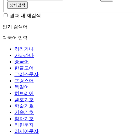
상세검색
결과 내 재검색
인기 검색어
다국어 입력
히라가나
가타카나
중국어
한글고어
그리스문자
프랑스어
독일어
히브리어
괄호기호
학술기호
기술기호
첨자기호
라틴문자
러시아문자