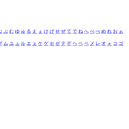
ぶ
ぷ
む
ゆ
ゅ
る
え
ぇ
け
げ
せ
ぜ
て
で
ね
へ
べ
ぺ
め
れ
お
ぉ
プ
ム
ユ
ュ
ル
エ
ェ
ケ
ゲ
セ
ゼ
テ
デ
ヘ
ベ
ペ
メ
レ
オ
ォ
コ
ゴ