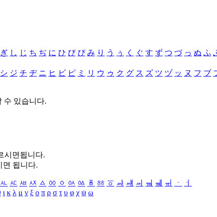
ぎ
し
じ
ち
ぢ
に
ひ
び
ぴ
み
り
う
ぅ
く
ぐ
す
ず
つ
づ
っ
ぬ
ふ
シ
ジ
チ
ヂ
ニ
ヒ
ビ
ピ
ミ
リ
ウ
ゥ
ク
グ
ス
ズ
ツ
ヅ
ッ
ヌ
フ
ブ
할 수 있습니다.
누르시면됩니다.
시면 됩니다.
ㅻ
ㅼ
ㅽ
ㅾ
ㅿ
ㆀ
ㆁ
ㆂ
ㆃ
ㆄ
ㆅ
ㆆ
ㆇ
ㆈ
ㆉ
ㆊ
ㆋ
ㆌ
ㆍ
ㆎ
θ
ι
κ
λ
μ
ν
ξ
ο
π
ρ
σ
τ
υ
φ
χ
ψ
ω