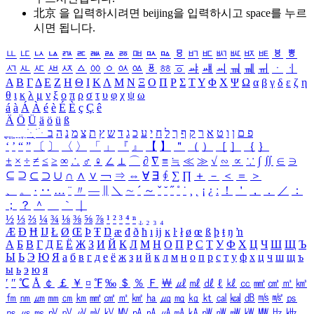
北京 을 입력하시려면
beijing
을 입력하시고 space를 누르
시면 됩니다.
ㅥ
ㅦ
ㅧ
ㅨ
ㅩ
ㅪ
ㅫ
ㅬ
ㅭ
ㅮ
ㅯ
ㅰ
ㅱ
ㅲ
ㅳ
ㅴ
ㅵ
ㅶ
ㅷ
ㅸ
ㅹ
ㅺ
ㅻ
ㅼ
ㅽ
ㅾ
ㅿ
ㆀ
ㆁ
ㆂ
ㆃ
ㆄ
ㆅ
ㆆ
ㆇ
ㆈ
ㆉ
ㆊ
ㆋ
ㆌ
ㆍ
ㆎ
Α
Β
Γ
Δ
Ε
Ζ
Η
Θ
Ι
Κ
Λ
Μ
Ν
Ξ
Ο
Π
Ρ
Σ
Τ
Υ
Φ
Χ
Ψ
Ω
α
β
γ
δ
ε
ζ
η
θ
ι
κ
λ
μ
ν
ξ
ο
π
ρ
σ
τ
υ
φ
χ
ψ
ω
á
à
Á
À
é
è
É
È
ç
Ç
ê
Ä
Ö
Ü
ä
ö
ü
ß
ְ
ֳ
ֲ
ֱ
ָ
ַ
ֵ
ֶ
ִ
ֹ
ּ
ֻ
ׂ
ׁ
ּ
ב
ה
נ
מ
צ
ת
ץ
ש
ד
ג
כ
ע
י
ח
ל
ך
ף
ק
ר
א
ט
ו
ן
ם
פ
‘
’
“
”
〔
〕
〈
〉
「
」
『
』
【
】
＂
（
）
［
］
｛
｝
±
×
÷
≠
≤
≥
∞
∴
♂
♀
∠
⊥
⌒
∂
∇
≡
≒
≪
≫
√
∽
∝
∵
∫
∬
∈
∋
⊆
⊇
⊂
⊃
∪
∩
∧
∨
￢
⇒
⇔
∀
∃
∮
∑
∏
＋
－
＜
＝
＞
、
。
·
‥
…
¨
〃
―
∥
＼
∼
´
～
ˇ
˘
˝
˚
˙
¸
˛
¡
¿
ː
！
＇
，
．
／
：
；
？
＾
＿
｀
｜
½
⅓
⅔
¼
¾
⅛
⅜
⅝
⅞
¹
²
³
⁴
ⁿ
₁
₂
₃
₄
Æ
Ð
Ħ
Ĳ
Ł
Ø
Œ
Þ
Ŧ
Ŋ
æ
đ
ð
ħ
ı
ĳ
ĸ
ŀ
ł
ø
œ
ß
þ
ŧ
ŋ
ŉ
А
Б
В
Г
Д
Е
Ё
Ж
З
И
Й
К
Л
М
Н
О
П
Р
С
Т
У
Ф
Х
Ц
Ч
Ш
Щ
Ъ
Ы
Ь
Э
Ю
Я
а
б
в
г
д
е
ё
ж
з
и
й
к
л
м
н
о
п
р
с
т
у
ф
х
ц
ч
ш
щ
ъ
ы
ь
э
ю
я
′
″
℃
Å
￠
￡
￥
¤
℉
‰
＄
％
Ｆ
￦
㎕
㎖
㎗
ℓ
㎘
㏄
㎣
㎤
㎥
㎦
㎙
㎚
㎛
㎜
㎝
㎞
㎟
㎠
㎡
㎢
㏊
㎍
㎎
㎏
㏏
㎈
㎉
㏈
㎧
㎨
㎰
㎱
㎲
㎳
㎴
㎵
㎶
㎷
㎸
㎹
㎀
㎁
㎂
㎃
㎄
㎺
㎻
㎽
㎾
㎿
㎐
㎑