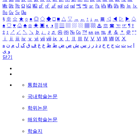
㎒
㎓
㎔
Ω
㏀
㏁
㎊
㎋
㎌
㏖
㏅
㎭
㎮
㎯
㏛
㎩
㎪
㎫
㎬
㏝
㏐
㏓
㏃
㏉
㏜
㏆
§
※
☆
★
○
●
◎
◇
◆
□
■
△
▽
→
←
↑
↓
↔
〓
◁
◀
▷
▶
♤
♠
♡
♥
♧
♣
⊙
◈
▣
◐
◑
▒
▤
▥
▨
▧
▦
▩
♨
☏
☎
☜
☞
¶
†
‡
↕
↗
↙
↖
↘
♭
♩
♪
♬
㉿
㈜
№
㏇
™
㏂
㏘
℡
＃
＆
＊
＠
ª
º
ⅰ
ⅱ
ⅲ
ⅳ
ⅴ
ⅵ
ⅶ
ⅷ
ⅸ
ⅹ
Ⅰ
Ⅱ
Ⅲ
Ⅳ
Ⅴ
Ⅵ
Ⅶ
Ⅷ
Ⅸ
Ⅹ
ا
ب
ت
ث
ج
ح
خ
د
ذ
ر
ز
س
ش
ص
ض
ط
ظ
ع
غ
ف
ق
ک
ل
م
ن
ه
و
ی
닫기
통합검색
국내학술논문
학위논문
해외학술논문
학술지