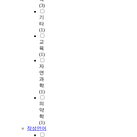
(3)
기
타
(1)
교
육
(1)
자
연
과
학
(1)
의
약
학
(1)
작성언어