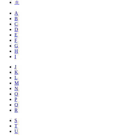
ㅎ
A
B
C
D
E
F
G
H
I
J
K
L
M
N
O
P
Q
R
S
T
U