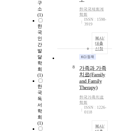
구
소
한국국제회계
(1)
학회
ISSN : 1598-
3919
한
국
인
복사/
대출
간
신청
발
달
학
8
가족과 가족
회
치료(Family
(1)
and Family
한
Therapy)
국
한국가족치료
독
학회
서
ISSN : 1226-
학
0118
회
(1)
복사/