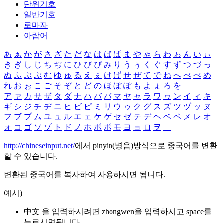
단위기호
일반기호
로마자
아랍어
あ
ぁ
か
が
さ
ざ
た
だ
な
は
ば
ぱ
ま
や
ゃ
ら
わ
ゎ
ん
い
ぃ
き
ぎ
し
じ
ち
ぢ
に
ひ
び
ぴ
み
り
う
ぅ
く
ぐ
す
ず
つ
づ
っ
ぬ
ふ
ぶ
ぷ
む
ゆ
ゅ
る
え
ぇ
け
げ
せ
ぜ
て
で
ね
へ
べ
ぺ
め
れ
お
ぉ
こ
ご
そ
ぞ
と
ど
の
ほ
ぼ
ぽ
も
よ
ょ
ろ
を
ア
ァ
カ
サ
ザ
タ
ダ
ナ
ハ
バ
パ
マ
ヤ
ャ
ラ
ワ
ヮ
ン
イ
ィ
キ
ギ
シ
ジ
チ
ヂ
ニ
ヒ
ビ
ピ
ミ
リ
ウ
ゥ
ク
グ
ス
ズ
ツ
ヅ
ッ
ヌ
フ
ブ
プ
ム
ユ
ュ
ル
エ
ェ
ケ
ゲ
セ
ゼ
テ
デ
ヘ
ベ
ペ
メ
レ
オ
ォ
コ
ゴ
ソ
ゾ
ト
ド
ノ
ホ
ボ
ポ
モ
ヨ
ョ
ロ
ヲ
―
http://chineseinput.net/
에서 pinyin(병음)방식으로 중국어를 변환
할 수 있습니다.
변환된 중국어를 복사하여 사용하시면 됩니다.
예시)
中文 을 입력하시려면
zhongwen
을 입력하시고 space를
누르시면됩니다.