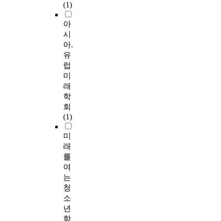
(1)
아
시
아.
유
럽
미
래
학
회
(1)
미
래
를
여
는
청
소
년
학