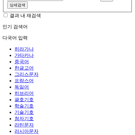
상세검색
결과 내 재검색
인기 검색어
다국어 입력
히라가나
가타카나
중국어
한글고어
그리스문자
프랑스어
독일어
히브리어
괄호기호
학술기호
기술기호
첨자기호
라틴문자
러시아문자