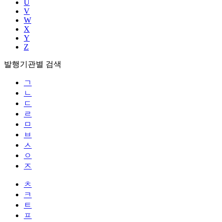
U
V
W
X
Y
Z
발행기관별 검색
ㄱ
ㄴ
ㄷ
ㄹ
ㅁ
ㅂ
ㅅ
ㅇ
ㅈ
ㅊ
ㅋ
ㅌ
ㅍ