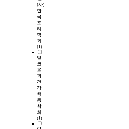
(사)
한
국
조
리
학
회
(1)
알
코
올
과
건
강
행
동
학
회
(1)