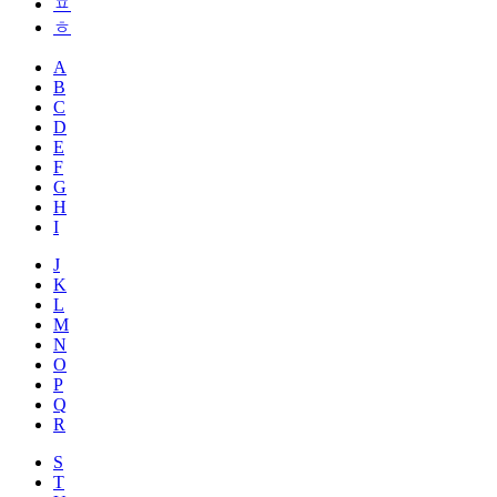
ㅍ
ㅎ
A
B
C
D
E
F
G
H
I
J
K
L
M
N
O
P
Q
R
S
T