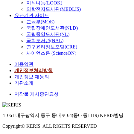
지식나눔(LOOK)
의학전자도서관(MEDLIS)
유관기관 사이트
교육부(MOE)
국립장애인도서관(NLD)
국립중앙도서관(NL)
국회도서관(NAL)
연구윤리정보포털(CRE)
사이언스온 (ScienceON)
이용약관
개인정보처리방침
개인정보 재동의
기관소개
저작물 게시중단요청
41061 대구광역시 동구 동내로 64(동내동1119) KERIS빌딩
Copyright© KERIS. ALL RIGHTS RESERVED