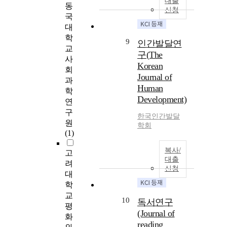
대출
동
신청
국
대
학
9
인간발달연
교
구(The
사
Korean
회
Journal of
과
Human
학
Development)
연
구
한국인간발달
원
학회
(1)
복사/
고
대출
려
신청
대
학
교
10
독서연구
평
(Journal of
화
reading