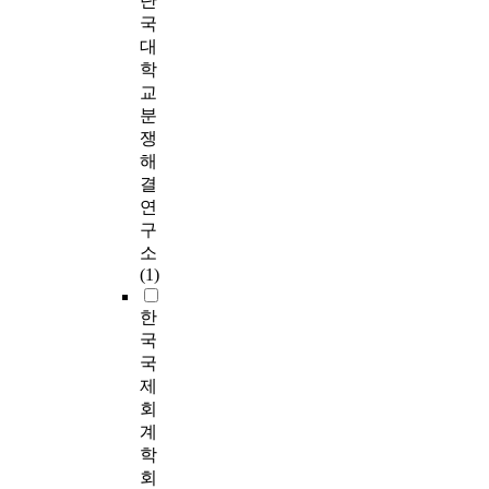
단
국
대
학
교
분
쟁
해
결
연
구
소
(1)
한
국
국
제
회
계
학
회