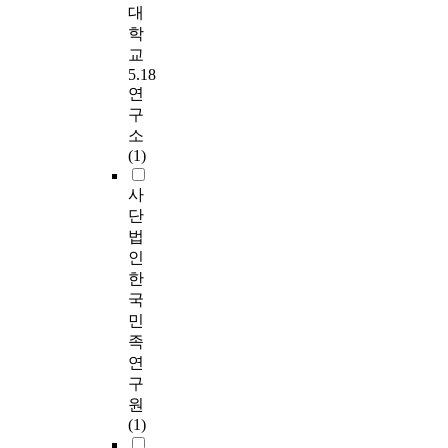
대
학
교
5.18
연
구
소
(1)
사
단
법
인
한
국
민
족
연
구
원
(1)