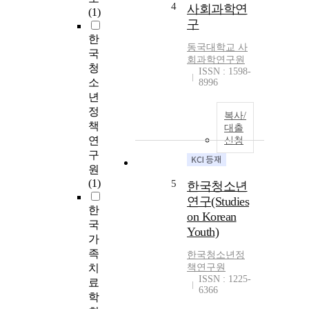
4
사회과학연
(1)
구
한
동국대학교 사
국
회과학연구원
청
ISSN : 1598-
소
8996
년
정
복사/
책
대출
연
신청
구
원
(1)
5
한국청소년
연구(Studies
한
on Korean
국
Youth)
가
족
한국청소년정
치
책연구원
ISSN : 1225-
료
6366
학