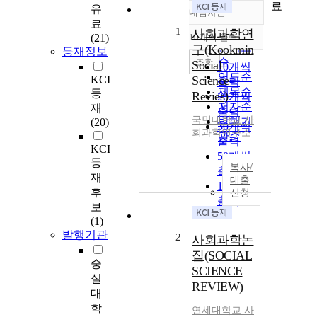
료
유
내림차순
정확도
료
1
순
사회과학연
(21)
10개씩 출력
내림차순
인기도
구(Kookmin
등재정보
순
조회
Social
10개씩
연도순
KCI
Science
출력
제목순
등
Revies)
20개씩
저자순
재
출력
국민대학교 사
발행기
(20)
30개씩
회과학연구소
관순
출력
KCI
50개씩
등
복사/
출력
재
대출
100개씩
후
신청
출력
보
(1)
발행기관
2
사회과학논
집(SOCIAL
숭
SCIENCE
실
REVIEW)
대
학
연세대학교 사