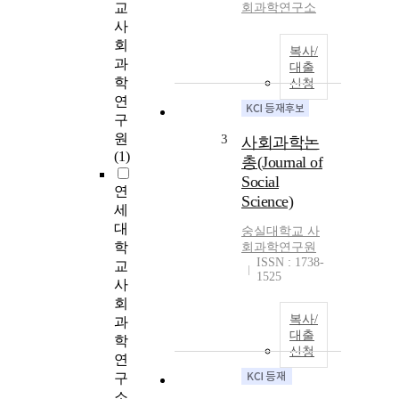
교
회과학연구소
사
회
복사/
과
대출
학
신청
연
구
원
3
사회과학논
(1)
총(Journal of
Social
연
Science)
세
대
숭실대학교 사
학
회과학연구원
ISSN : 1738-
교
1525
사
회
복사/
과
대출
학
신청
연
구
소