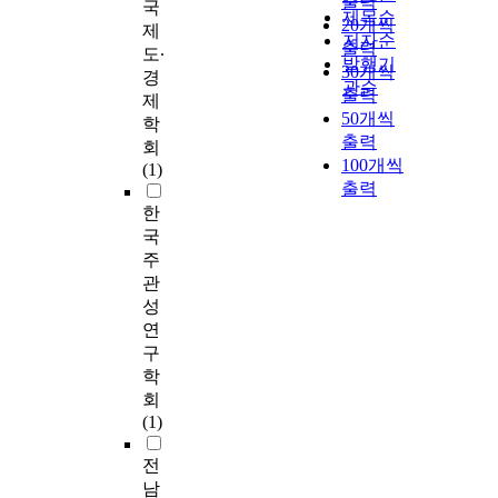
출력
국
제목순
20개씩
제
저자순
출력
도∙
발행기
30개씩
경
관순
출력
제
50개씩
학
출력
회
100개씩
(1)
출력
한
국
주
관
성
연
구
학
회
(1)
전
남