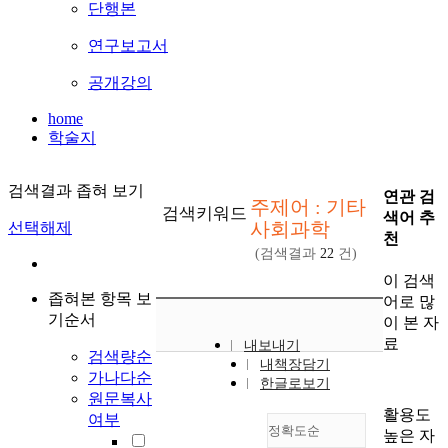
단행본
연구보고서
공개강의
home
학술지
검색결과 좁혀 보기
연관 검
주제어 : 기타
검색키워드
색어 추
사회과학
선택해제
천
(검색결과
22
건)
이 검색
좁혀본 항목 보
어로 많
기순서
이 본 자
료
내보내기
검색량순
내책장담기
가나다순
한글로보기
원문복사
활용도
여부
정확도순
높은 자