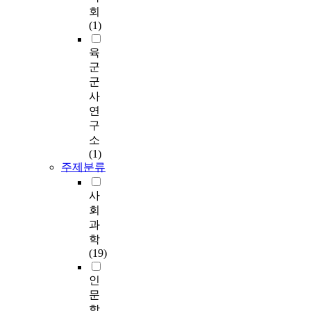
회
(1)
육
군
군
사
연
구
소
(1)
주제분류
사
회
과
학
(19)
인
문
학