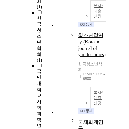
회
복사/
(1)
대출
신청
한
국
청
6
청소년학연
소
구(Korean
년
journal of
학
youth studies)
회
(1)
한국청소년학
회
국
ISSN : 1229-
민
6988
대
학
복사/
교
대출
사
신청
회
과
학
7
국제회계연
연
구