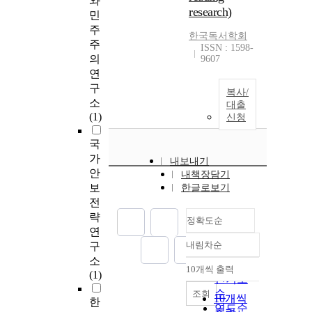
와
research)
민
주
한국독서학회
주
ISSN : 1598-
의
9607
연
구
복사/
소
대출
(1)
신청
국
가
내보내기
안
내책장담기
보
한글로보기
전
략
정확도순
연
내림차순
구
정확도
소
순
10개씩 출력
내림차순
(1)
인기도
순
조회
10개씩
한
연도순