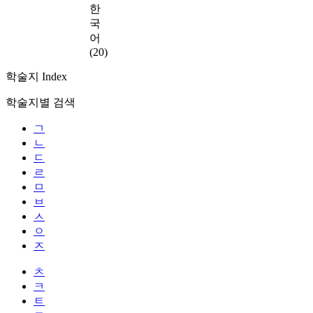
한
국
어
(20)
학술지 Index
학술지별 검색
ㄱ
ㄴ
ㄷ
ㄹ
ㅁ
ㅂ
ㅅ
ㅇ
ㅈ
ㅊ
ㅋ
ㅌ