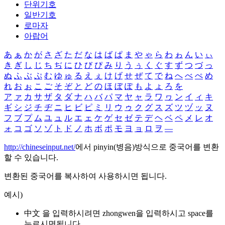
단위기호
일반기호
로마자
아랍어
あ
ぁ
か
が
さ
ざ
た
だ
な
は
ば
ぱ
ま
や
ゃ
ら
わ
ゎ
ん
い
ぃ
き
ぎ
し
じ
ち
ぢ
に
ひ
び
ぴ
み
り
う
ぅ
く
ぐ
す
ず
つ
づ
っ
ぬ
ふ
ぶ
ぷ
む
ゆ
ゅ
る
え
ぇ
け
げ
せ
ぜ
て
で
ね
へ
べ
ぺ
め
れ
お
ぉ
こ
ご
そ
ぞ
と
ど
の
ほ
ぼ
ぽ
も
よ
ょ
ろ
を
ア
ァ
カ
サ
ザ
タ
ダ
ナ
ハ
バ
パ
マ
ヤ
ャ
ラ
ワ
ヮ
ン
イ
ィ
キ
ギ
シ
ジ
チ
ヂ
ニ
ヒ
ビ
ピ
ミ
リ
ウ
ゥ
ク
グ
ス
ズ
ツ
ヅ
ッ
ヌ
フ
ブ
プ
ム
ユ
ュ
ル
エ
ェ
ケ
ゲ
セ
ゼ
テ
デ
ヘ
ベ
ペ
メ
レ
オ
ォ
コ
ゴ
ソ
ゾ
ト
ド
ノ
ホ
ボ
ポ
モ
ヨ
ョ
ロ
ヲ
―
http://chineseinput.net/
에서 pinyin(병음)방식으로 중국어를 변환
할 수 있습니다.
변환된 중국어를 복사하여 사용하시면 됩니다.
예시)
中文 을 입력하시려면
zhongwen
을 입력하시고 space를
누르시면됩니다.