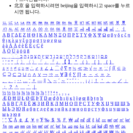
北京 을 입력하시려면
beijing
을 입력하시고 space를 누르
시면 됩니다.
ㅥ
ㅦ
ㅧ
ㅨ
ㅩ
ㅪ
ㅫ
ㅬ
ㅭ
ㅮ
ㅯ
ㅰ
ㅱ
ㅲ
ㅳ
ㅴ
ㅵ
ㅶ
ㅷ
ㅸ
ㅹ
ㅺ
ㅻ
ㅼ
ㅽ
ㅾ
ㅿ
ㆀ
ㆁ
ㆂ
ㆃ
ㆄ
ㆅ
ㆆ
ㆇ
ㆈ
ㆉ
ㆊ
ㆋ
ㆌ
ㆍ
ㆎ
Α
Β
Γ
Δ
Ε
Ζ
Η
Θ
Ι
Κ
Λ
Μ
Ν
Ξ
Ο
Π
Ρ
Σ
Τ
Υ
Φ
Χ
Ψ
Ω
α
β
γ
δ
ε
ζ
η
θ
ι
κ
λ
μ
ν
ξ
ο
π
ρ
σ
τ
υ
φ
χ
ψ
ω
á
à
Á
À
é
è
É
È
ç
Ç
ê
Ä
Ö
Ü
ä
ö
ü
ß
ְ
ֳ
ֲ
ֱ
ָ
ַ
ֵ
ֶ
ִ
ֹ
ּ
ֻ
ׂ
ׁ
ּ
ב
ה
נ
מ
צ
ת
ץ
ש
ד
ג
כ
ע
י
ח
ל
ך
ף
ק
ר
א
ט
ו
ן
ם
פ
‘
’
“
”
〔
〕
〈
〉
「
」
『
』
【
】
＂
（
）
［
］
｛
｝
±
×
÷
≠
≤
≥
∞
∴
♂
♀
∠
⊥
⌒
∂
∇
≡
≒
≪
≫
√
∽
∝
∵
∫
∬
∈
∋
⊆
⊇
⊂
⊃
∪
∩
∧
∨
￢
⇒
⇔
∀
∃
∮
∑
∏
＋
－
＜
＝
＞
、
。
·
‥
…
¨
〃
―
∥
＼
∼
´
～
ˇ
˘
˝
˚
˙
¸
˛
¡
¿
ː
！
＇
，
．
／
：
；
？
＾
＿
｀
｜
½
⅓
⅔
¼
¾
⅛
⅜
⅝
⅞
¹
²
³
⁴
ⁿ
₁
₂
₃
₄
Æ
Ð
Ħ
Ĳ
Ł
Ø
Œ
Þ
Ŧ
Ŋ
æ
đ
ð
ħ
ı
ĳ
ĸ
ŀ
ł
ø
œ
ß
þ
ŧ
ŋ
ŉ
А
Б
В
Г
Д
Е
Ё
Ж
З
И
Й
К
Л
М
Н
О
П
Р
С
Т
У
Ф
Х
Ц
Ч
Ш
Щ
Ъ
Ы
Ь
Э
Ю
Я
а
б
в
г
д
е
ё
ж
з
и
й
к
л
м
н
о
п
р
с
т
у
ф
х
ц
ч
ш
щ
ъ
ы
ь
э
ю
я
′
″
℃
Å
￠
￡
￥
¤
℉
‰
＄
％
Ｆ
￦
㎕
㎖
㎗
ℓ
㎘
㏄
㎣
㎤
㎥
㎦
㎙
㎚
㎛
㎜
㎝
㎞
㎟
㎠
㎡
㎢
㏊
㎍
㎎
㎏
㏏
㎈
㎉
㏈
㎧
㎨
㎰
㎱
㎲
㎳
㎴
㎵
㎶
㎷
㎸
㎹
㎀
㎁
㎂
㎃
㎄
㎺
㎻
㎽
㎾
㎿
㎐
㎑