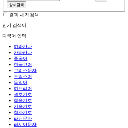
상세검색
결과 내 재검색
인기 검색어
다국어 입력
히라가나
가타카나
중국어
한글고어
그리스문자
프랑스어
독일어
히브리어
괄호기호
학술기호
기술기호
첨자기호
라틴문자
러시아문자