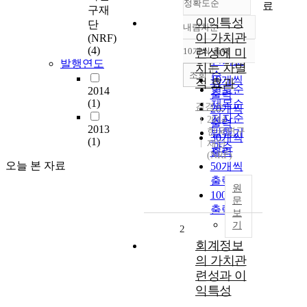
정확도순
료
구재
이익특성
단
내림차순
정확도
이 가치관
(NRF)
순
(4)
10개씩 출력
련성에 미
내림차순
인기도
발행연도
치는 차별
순
조회
10개씩
적 효과
연도순
2014
출력
(1)
제목순
김경순
20개씩
저자순
2014
출력
2013
한국연구
발행기
30개씩
(1)
재단
관순
출력
(NRF)
오늘 본 자료
50개씩
출력
원
100개씩
문
출력
보
기
2
회계정보
의 가치관
련성과 이
익특성