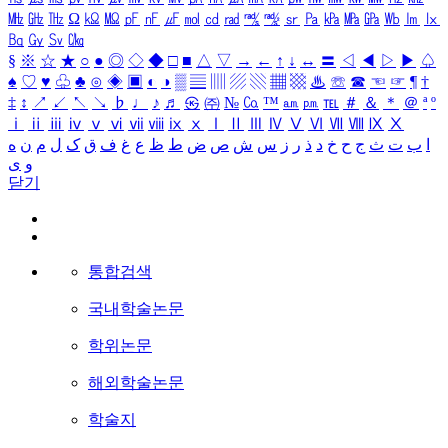
㎒
㎓
㎔
Ω
㏀
㏁
㎊
㎋
㎌
㏖
㏅
㎭
㎮
㎯
㏛
㎩
㎪
㎫
㎬
㏝
㏐
㏓
㏃
㏉
㏜
㏆
§
※
☆
★
○
●
◎
◇
◆
□
■
△
▽
→
←
↑
↓
↔
〓
◁
◀
▷
▶
♤
♠
♡
♥
♧
♣
⊙
◈
▣
◐
◑
▒
▤
▥
▨
▧
▦
▩
♨
☏
☎
☜
☞
¶
†
‡
↕
↗
↙
↖
↘
♭
♩
♪
♬
㉿
㈜
№
㏇
™
㏂
㏘
℡
＃
＆
＊
＠
ª
º
ⅰ
ⅱ
ⅲ
ⅳ
ⅴ
ⅵ
ⅶ
ⅷ
ⅸ
ⅹ
Ⅰ
Ⅱ
Ⅲ
Ⅳ
Ⅴ
Ⅵ
Ⅶ
Ⅷ
Ⅸ
Ⅹ
ا
ب
ت
ث
ج
ح
خ
د
ذ
ر
ز
س
ش
ص
ض
ط
ظ
ع
غ
ف
ق
ک
ل
م
ن
ه
و
ی
닫기
통합검색
국내학술논문
학위논문
해외학술논문
학술지