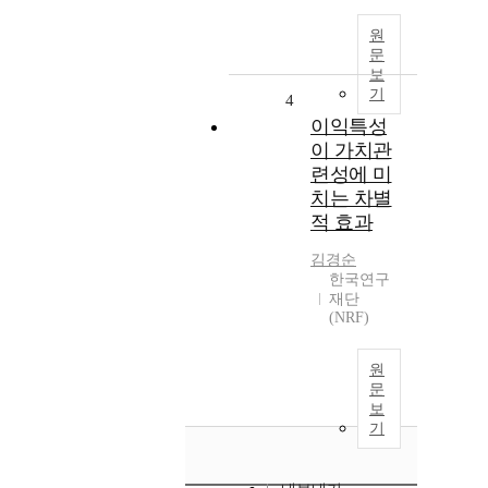
원
문
보
기
4
이익특성
이 가치관
련성에 미
치는 차별
적 효과
김경순
한국연구
재단
(NRF)
원
문
보
기