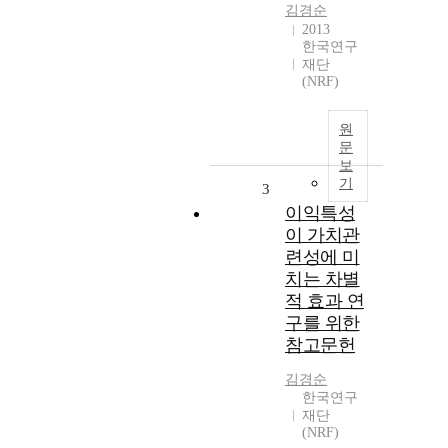
김경순
2013
한국연구
재단
(NRF)
원
문
보
기
3
이익특성
이 가치관
련성에 미
치는 차별
적 효과 연
구를 위한
참고문헌
김경순
한국연구
재단
(NRF)