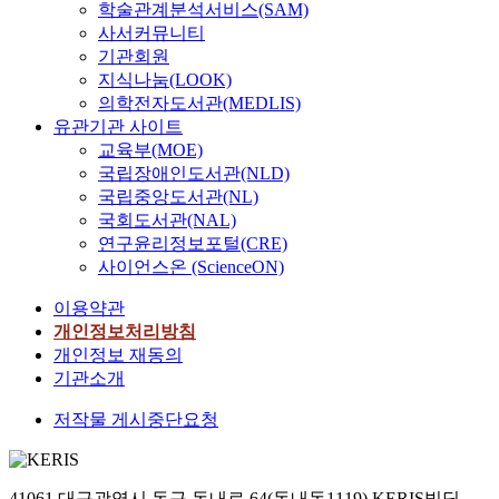
학술관계분석서비스(SAM)
사서커뮤니티
기관회원
지식나눔(LOOK)
의학전자도서관(MEDLIS)
유관기관 사이트
교육부(MOE)
국립장애인도서관(NLD)
국립중앙도서관(NL)
국회도서관(NAL)
연구윤리정보포털(CRE)
사이언스온 (ScienceON)
이용약관
개인정보처리방침
개인정보 재동의
기관소개
저작물 게시중단요청
41061 대구광역시 동구 동내로 64(동내동1119) KERIS빌딩