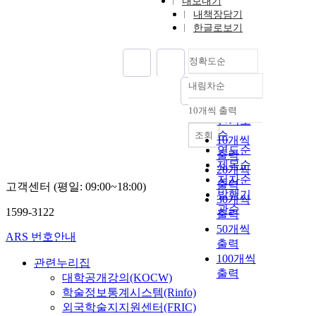
내보내기
내책장담기
한글로보기
정확도순
내림차순
정확도
순
10개씩 출력
내림차순
인기도
순
조회
10개씩
연도순
출력
제목순
20개씩
저자순
출력
고객센터 (평일: 09:00~18:00)
발행기
30개씩
관순
1599-3122
출력
50개씩
ARS 번호안내
출력
100개씩
관련누리집
출력
대학공개강의(KOCW)
학술정보통계시스템(Rinfo)
외국학술지지원센터(FRIC)