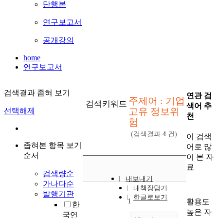
단행본
연구보고서
공개강의
home
연구보고서
검색결과 좁혀 보기
연관 검
주제어 : 기업
검색키워드
색어 추
고유 정보위
선택해제
천
험
(검색결과
4
건)
이 검색
좁혀본 항목 보기
어로 많
순서
이 본 자
료
검색량순
내보내기
가나다순
내책장담기
발행기관
한글로보기
1
활용도
한
높은 자
국연