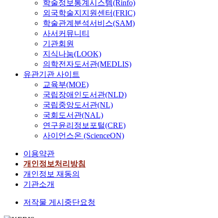
학술정보통계시스템(Rinfo)
따른 주효과는 통계적
training contexts and
n
문
,
children the frequence
과
터에 부착하였다. 피험
외국학술지지원센터(FRIC)
으로 유의한 차이를 나
time pressure
t
제
4
of choice-making
(
자는 60회 연습시행
학술관계분석서비스(SAM)
타냈다. 따라서 본 연
influenced visual
o
는
가
gradually increased.
C
후 24시간 후의 무 결
구의 결과를 종합해보
discrimination skill
사서커뮤니티
f
다
지
Third, choice-making
o
과지식 파지검사를 하
면, 점증적 집단은 분
acquisition and
기관회원
t
음
글
skills acquired through
n
였고 모든 단계에서 측
단이 진행됨에 따라 거
transfer. In this study,
h
지식나눔(LOOK)
과
로
subjects related to
t
정한 오차는 절대오차
리오차의 줄어드는 정
three experiments were
e
의학전자도서관(MEDLIS)
같
벌
academic activities
e
로 산출하였다. 통계분
도가 가장 크고, 그 다
conducted. Each of
e
다
유관기관 사이트
통
were increased in
x
석은 연습단계에는
음으로 균일적 집단인
experiments identified
l
.
교육부(MOE)
합
making choices in
t
4(1회 요약결과집단, 5
것으로 나타났다. 점감
the effects of the
e
첫
방
국립장애인도서관(NLD)
other routines using
u
회 요약결과집단, 10
적 집단은 3분단까지
interaction of the
c
째
식
국립중앙도서관(NL)
symbols beside
a
회 요약결과집단, 15
는 거리오차가 줄어들
holistic and analytic
t
,
과
academic activities.
l
국회도서관(NAL)
회 요약결과집단)집단
다가 4분단과 5분단에
style with varying
r
대
성
Fourth, the number of
e
연구윤리정보포털(CRE)
요인설계 하여 이원변
서 오히려 증가하는 것
levels of training
o
한
과
choice-making
f
사이언스온 (ScienceON)
량분석을 하였고 파지
으로 나타났다. 그러나
difficulty on transfer
n
민
간
increased through
f
단계에서는 집단별로
점감적 집단이 습득단
performance.
i
국
의
이용약관
subjects related to
e
무 결과지식의 10회
계의 집단수행에 있어
Especially, in
c
명
영
academic activities
c
개인정보처리방침
시행을 실시하여 일원
서 다른 두 집단에 비
experiment 2 and
s
장
향
was maintained by
t
개인정보 재동의
변량분석 후 Tukey검
해 거리오차의 평균이
experiment 3, time
i
의
관
children even after the
)
기관소개
사로 사후 검증하였다.
낮은 것으로 나타나 습
constraints of each 1.5
n
숙
계
teacher's intervention
와
본 연구의 결과를 분석
득단계의 초기에(1분
seconds and 0.5
d
련
에
저작물 게시중단요청
was ceased.
이
하여 다음과 같은 결론
단) 결과지식 제시빈
seconds provided to
u
형
서
Conclusively
와
을 얻었다. 연습단계에
도를 100%로 제공하
verify the situational