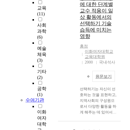
서
에 대한 단계별
경
교육
교수 적용이 일
쟁
(11)
상 활동에서의
우
선택하기 기술
위
사회
습득에 미치는
를
과학
영향
선
(6)
점
홍정
하
예술
이화여자대학교
고
체육
교육대학원
발
(3)
2000
국내석사
생
비
기타
원문보기
용
(2)
과
공학
위
선택하기는 자신이 선
(1)
험
호하는 것을 표현하고,
수여기관
요
지역사회의 구성원으
소
로서 다양한 활동을 하
이화
를
게 해주는 데 있어서
줄
여자
없어서는 안 될 매우
이
대학
중요한 기술이다. 그러
기
나 의사소통 능력 및