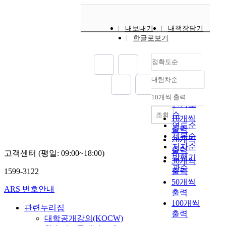
과
sessions of
2. The effects of
최
로 만들어진 나무판 위
Scheffe 검사로 사후검
개발을 보였다. 즉, 시
6
성
에
intervention were
general case
근
에 부착하였으며
증을 하였다. 모든 단
간제약이 극심해서 상
0
의
미
made to give children
instruction were
신
Bassin 예측 타이머의
계에서 측정한 오차는
황적 영향력이 증가한
내보내기
내책장담기
s
본
치
opportunities to make
generalized to two
경
마지막 빨간색 자극 불
절대오차로 산출하였
경우에는 자신의 인지
한글로보기
a
질
는
choices upon subjects
other natural settings.
학
빛에서 8cm떨어진 곳
다. 따라서 본 연구의
양식을 사용하지 못하
n
적
영
related to academic
3. The effects of
적
에 기둥을 세워 그 곳
결과를 분석하여 다음
고, 상황에 순응적으로
d
특
향
activities and the daily
general case
정확도순
발
에 스위치를 부착하였
과 같은 결론을 얻었
전략을 변화시킨 것이
7
성
과
routine environments.
instruction were
달
다. 순차적으로 불이
다. 습득단계에서 결과
라고 할 수 있다. 이러
0
내림차순
을
그
To examine the
maintained for four
에
정확도
들어오는 32개의 빨간
지식 제시빈도유형의
한 결과들을 통해 시각
s
이
흐
maintenance effect, 4
weeks after the
의
순
색 자극불빛 중 맨 끝
10개씩 출력
집단간 주효과는 통계
변별의 기술습득은 인
.
내림차순
해
름
follow-up sessions
instruction was
해
인기도
에 있는 빨간색 자극불
적으로 유의한 차이를
지양식에 매개하여 인
T
하
을
were conducted after 3
terminated. Thus, the
재
빛에 불이 들어오면 피
순
조회
10개씩
나타내지 않았으나 습
지전략이 개발됨으로
h
는
파
weeks. The results
present study supports
조
험자는 배트를 휘둘러
연도순
득단계의 시행 분단에
써 이루어지지만, 자신
출력
e
데
악
obtained from this
that the general case
명
컴퓨터와 연결되어 있
제목순
따라서는 기술습득에
의 인지양식을 사용하
20개씩
d
있
하
study was as follows;
instruction has the
되
는 스위치를 치게 하였
저자순
유의한 차이가 나타났
기 어려운 극심한 시간
출력
e
다
고
고객센터 (평일: 09:00~18:00)
First, as for subjects
effects on acquisition
고
으며 이때 동작수행에
발행기
고, 집단과 분단간의
압력과 같은 상황적 영
v
30개씩
.
자
related to preferred
and generalization of
있
대한 시간오차를 기록
관순
상호작용효과도 유의
향력 하에서는 상황에
e
1599-3122
출력
이
하
snack items, all of
community skill.
는
하였다. 모든 실험 과
한 결과가 나타났다.
순응적으로 전략을 변
l
를
50개씩
였
three children acquired
맥
정은 컴퓨터에 의해 제
ARS 번호안내
학습효과에 있어서 일
화시킨다는 결론을 내
o
위
출력
다
choice-making skills.
락
어되도록 타이머와 컴
원변량분석에 의한 파
릴 수 있다. This study
p
한
.
100개씩
Second, as for subjects
간
퓨터를 연결하는 인터
관련누리집
지단계는 결과지식 제
investigated how
m
연
둘
related to academic
출력
섭
페이스 카드(interface
대학공개강의(KOCW)
시빈도유형의 집단에
cognitive styles,
e
구
째
activities, all of three
효
card)를 제작하여 컴퓨