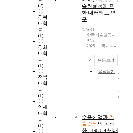
관
로 교수하여 교과활동
에 초점을 두게 되었
(2)
숙련형성에 관
계
관련 구체물에 대한 선
다. 그런데 지금까지의
한 내러티브 연
를
택하기와 일상활동에
교수 프로그램은 기술
경북
구
구
대한 선택하기 수행 빈
을 가르치는 것에만 중
대학
축
도를 증가시키는 것을
점을 두어 다양한 실제
교
김용이
해
목적으로 하였다. 세
환경에서 정신지체인
한국기술교육대
(1)
야
명의 대상 아동에 대한
들의 기능적 수행을 향
학교
한
대상자간 중다 간헐 기
상시키지 못하는 결과
2025
국내박사
경희
다
초선 설계를 이용하였
를 초래했다. 이에 지
대학
.
으며, 실험은 기초선 -
역 사회 활용 기술의
교
원문보기
이
중재 1단계 - 중재 2단
습득 뿐 아니라 일반화
(1)
를
계 - 중재 3단계 - 중재
에도 효과적인 교수법
음성듣기
본
위
4단계 - 유지의 순서로
을 모색하는 것은 정신
전북
연
해
실시되었다. 중재는 선
지체인의 사회참여 가
대학
구
서
택하기 기술의 효과적
능성과 통합의 기회를
교
는
최
인 습득을 위하여 총 4
증가시키기 위해 중요
(1)
대
근
단계로 구성되었다. 중
하다. 본 연구는 지역
한
많
재 1단계는 선택하기
사회환경에 거주하고
연세
민
은
기술 습득을 위한 단계
있지만 그 환경에서 독
대학
국
기
5
로 음식물을 이용한 선
립적으로 기능 하는데
수출산업과
기
교
산
업
택 기회가 제시되었으
어려움을 지닌 중등도
술습득
의 공진
(1)
업
들
며, 중재 2단계와 3단
정신지체인을 3명 선
화 : 1960-70년대
현