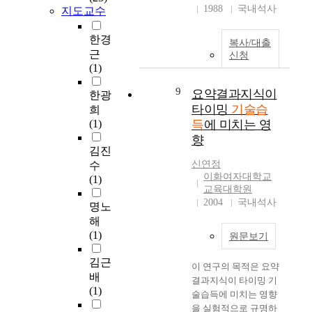
다. 퍼팅시 케이스 안
는 인지특성이 아닌 상
1988
국내석사
o
지도교수
경
반
교수함으로써 구체물
case instruction for
에 설치된 센서의 작동
황적 영향력을 검증하
n
로
통
과 상징 항목에 대한
teaching generalized
으로 공의 움직임을 감
기 위해 각각 1.5초와
i
와
한경
합
선택하기 기술이 습득
skill with moderate
복사/대출
지되면, 솔레노이드의
0.5초 동안에 시각변
c
방
근
,
되었으며, 중재가 종결
mentally retarded
신청
용수철이 튕겨지는 동
별을 하게 하는 시간압
s
식
(1)
정
된 이후에도 높은 빈도
young adults. For the
시에 위쪽의 아크릴 판
력 조건을 추가하였다.
i
으
보
로 유지되었음을 알 수
purpose, three young
9
이 아래로 내려와 공이
시간압력이 미약했던
요약결과지식이
n
로
한광
기
있었다. 본 연구는 아
adults with moderate
진행하는 방향의 시각
실험 1에서는, 분석적
d
타이밍
기술습
최
희
반
무리 심한 중도 장애인
mental retardation
을 차단하도록 하였다.
처리자가 훈련 세션의
u
고
(1)
득
에 미치는 영
통
이라 할지라도 선택의
were selected to
습득단계에서 결과지
첫 블록에서 자극변별
s
수
합
기회가 제공되어야 하
general case
향
식을 제공해야 하는 시
의 높은 정확도와 느린
t
준
김진
,
며, 교수를 통하여 선
instruction of the fast-
행 시, 아크릴 차단판
반응시간을 보였다. 하
r
의
신연정
수
규
택하기 기술을 습득할
food restaurant skill. A
이 아래로 내려오면 결
지만, 1.5와 0.5초 내에
y
이화여자대학교
숙
(1)
범
수 있다는 선행 연구들
single subject,
과지식의 제시가 차단
자극을 변별하도록 한
교육대학원
a
련
기
의 결과를 입증하였다.
multiple probe design
되므로 케이스의 위치
실험 2와 3에서는, 분
2004
국내석사
s
을
명노
반
특히 중도 장애인에 대
across subjects, was
를 반대쪽으로 돌려서
석적 처리자가 훈련세
a
형
해
통
한 효과적인 선택하기
used. General case
센서에 공이 감지되지
션의 초기 블록 동안
n
성
(1)
합
기술 교수를 위하여 음
instruction was
원문보기
못하도록 설계하였다.
낮은 시각변별의 정확
e
해
,
식물 항목에서 시작하
comprised of two
습득단계의 무 결과지
도와 자극의 복잡성에
x
왔
김근
중
여 상징 항목에 이르기
teaching examples
이 연구의 목적은 요약
식 시행과 파지단계에
상관없는 빠른 반응시
p
는
배
앙
까지 다양한 선택 항목
which sampled the
결과지식이 타이밍 기
서는 센서 앞에 공을
간을 보였다. 이러한
o
지
(1)
집
을 이용하여 단계별 선
range of the stimulus
술습득에 미치는 영향
둠으로써 퍼팅시 센서
결과는 정보처리의 시
r
그
권
택하기 교수 절차를 사
and response variation.
을 실험적으로 규명하