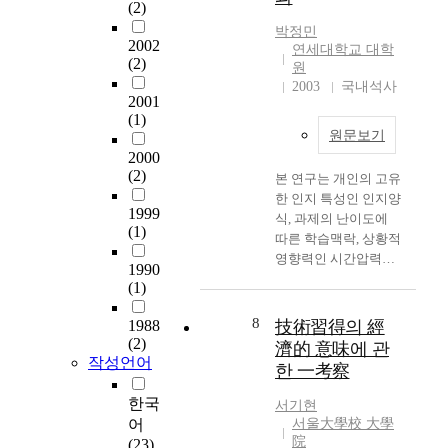
f
브
설
(2)
기 교수를 통하여 세
둘째, 일반사례 교수가
선배정 하였다. 실험과
d
접
정
아동 모두 선택하기 행
정신지체인의 패스트
박정민
제는 골프퍼팅으로 하
e
근
2002
하
동 빈도가 증가하였다.
푸드점에서 식사하기
연세대학교 대학
였고, 기자재는 이소남
v
(2)
을
였
셋째, 구체물에 대한
수행에 미친 효과는 새
원
(2002)에 의해 개발된
e
통
다
선택하기 행동은 일상
로운 패스트푸드점 2
2003
국내석사
시각정보차단기를 보
2001
l
해
.
활동에 삽입된 선택하
곳으로 일반화되었다.
(1)
완하여 제작하였다. 시
o
탐
첫
기 교수를 통하여 세
셋째, 일반사례 교수가
원문보기
각정보차단기는 공의
p
색
째
아동 모두 상징에 대해
정신지체인의 패스트
2000
위치를 감지하는 센서
m
하
,
서도 선택하기 행동 빈
푸드점에서 식사하기
(2)
가 장착된 케이스, 시
본 연구는 개인의 고유
e
였
글
도가 증가하였다. 넷
수행에 미친 효과는 교
각정보를 차단하기 위
한 인지 특성인 인지양
n
다
로
째, 중재를 통하여 증
수 종료 4주 후까지 유
1999
해 중앙에 솔레노이드
식, 과제의 난이도에
t
.
벌
가된 교과활동과 관련
지되었다. 이상의 결과
(1)
가 부착된 검정색 아크
따른 학습맥락, 상황적
o
연
통
된 두 가지 구체물에
를 종합해 볼 때, 지역
릴 판(가로17cm×세로
영향력인 시간압력이
f
구
합
대한 선택하기 행동 빈
사회 활용 기술의 일반
1990
10cm), 그리고 머리에
시각변별과제의 기술
t
목
의
(1)
도는 중재가 종결된 이
사례 교수는 정신지체
고정할 수 있는 헤드밴
습득 및 전이에 어떠한
h
적
하
후에도 세 아동 모두에
인이 기술을 습득하고
드로 이루어져있다. 검
영향을 주는지 알아보
e
8
은
1988
技術習得의 經
위
게서 높은 빈도로 유지
그 기술을 실제 환경에
정아크릴판은 효과적
고자 하였다. 총 3개의
e
(2)
명
요
되었다. 결론적으로,
서 기능적으로 수행하
濟的 意味에 관
인 시각정보를 차단하
실험에서 전체적 ? 분
l
작성언어
장
소
본 연구를 통하여 정신
도록 하는데 효과적이
한 一考察
기 위해서 왼쪽 부분을
석적 인지양식과 과제
e
들
를
지체와 언어장애를 중
라 할 수 있다. The
'ㄱ'자 모양으로 5cm
의 난이도의 상호작용
c
한국
이
인
서기현
복으로 가지고 있는 중
purpose of this study
꺽었고, 퍼팅시 공은
의 효과를 살펴보았고,
t
어
어
서울大學校 大學
적
도 장애 아동에게 선택
was to examined the
케이스 앞에 위치시켰
특히 실험 2와 3에서
r
院
떤
(23)
기
하기 기술을 단계별로
effect of the general