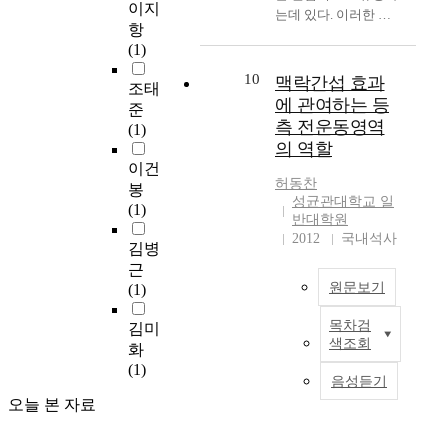
가 공을 감지하는 순간
간적 제약 때문에 분석
t
경
이지
기
용하여 궁극적으로 일
Four generalization
는데 있다. 이러한 목
아크릴 판이 아래로 내
적 처리자가 자극의 세
i
험
항
반
상활동에서의 선택하
sessions were
적에 의해 고등학교에
려와 시각정보를 차단
부 특징들을 일일이 비
n
과
(1)
통
기 행동 빈도를 증가시
conducted to examine
계획하고 있는 여학생
하도록 하였다. 통계분
교하는 자신의 특성을
d
과
합
켰다는 점에서 선행 연
the generalization
40명을 대상으로 요약
10
맥락간섭 효과
석은 SPSS 11.0 통계패
이용하지 못하였기 때
u
정
조태
이
구들과 차별성이 있으
effect in two other
결과지식을 달리한 4
키지 프로그램을 사용
문이라고 할 수 있다.
에 관여하는 등
s
을
준
라
며, 그 의의가 있다고
natural settings. Four
집단의 조건(1회 요약
했으며, 습득단계는 3
하지만, 블록이 진행될
측 전운동영역
t
실
(1)
는
하겠다. The purpose of
follow-up sessions
결과집단, 5회 요약결
집단별로 12회의 시행
수록, 분석적 처리자의
r
의 역할
증
4
this study was to
were conducted to
과집단, 10회 요약결
을 1분단으로 60회 반
반응시간의 기울기가
y
적
이건
가
investigate the effects
examine the
과집단, 15회 요약결
복측정하는 3(점증적
과제특성에 따라 변화
허동찬
i
으
봉
지
of the Application of
maintenance of the
과집단)으로 각각 10
성균관대학교 일
집단, 점감적 집단, 균
하는 것이 보여, 분석
n
로
(1)
방
Systematic Instruction
general case
명씩 무선 배정 하였
반대학원
일적 집단)×5(연습시
적 처리자는 시간압력
K
분
식
for students with
instruction effect after
다. 실험과제는 야구
2012
국내석사
행분단)요인설계하에
상황에서의 학습이 전
o
석
김병
으
severe disabilities on
the instruction was
배팅으로 하였고, 기자
이원변량분석을 실시
체적 처리 양식을 유도
r
하
근
로
their acquisition of
terminated. The results
재는 Stanley Bassin에
하였고(two-way
함에도 불구하고, 일대
e
고
원문보기
(1)
분
choice-making skills
were as the following :
의해서 개발된 Bassin
ANOVA with repeated
일 비교를 하는 분석적
a
,
류
in the academic and
1. General case
예측 타이머(Bassin
measures on the last
양식의 특성을 고수하
o
목차검
이
김미
하
daily routines. Using a
instruction was
본
Anticipation Timer,
factor), 파지단계는 24
려 한다는 것을 알 수
색조회
f
를
화
여
multiple-probe
effective in acquisition
연
Lafayette Model
시간 후 무 결과지식
있었다. 하지만 실험 3
t
통
(1)
기
baseline design across
of the fast-food
구
#50575)에 본 실험을
음성듣기
조건에서 3(점증적 집
에서는 어려운 학습맥
h
해
업
subjects, the frequency
restaurant skill among
에
위해 선택한 스위치를
단, 점감적 집단, 균일
락 조건의 분석적 처리
오늘 본 자료
e
숙
의
of choice-making was
moderate mentally
서
연결하였다. 스위치는
적 집단)×10회 시행했
자의 경우, 전체적 처
1
련
성
measured. Total 17-25
retarded young adults.
는
가로 35cm, 세로 7cm
으며, 일원변량분석 후
리자와 유사한 전략의
9
형