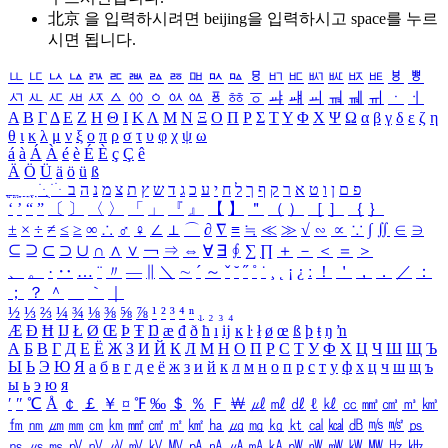
北京 을 입력하시려면
beijing
을 입력하시고 space를 누르
시면 됩니다.
ㅥ
ㅦ
ㅧ
ㅨ
ㅩ
ㅪ
ㅫ
ㅬ
ㅭ
ㅮ
ㅯ
ㅰ
ㅱ
ㅲ
ㅳ
ㅴ
ㅵ
ㅶ
ㅷ
ㅸ
ㅹ
ㅺ
ㅻ
ㅼ
ㅽ
ㅾ
ㅿ
ㆀ
ㆁ
ㆂ
ㆃ
ㆄ
ㆅ
ㆆ
ㆇ
ㆈ
ㆉ
ㆊ
ㆋ
ㆌ
ㆍ
ㆎ
Α
Β
Γ
Δ
Ε
Ζ
Η
Θ
Ι
Κ
Λ
Μ
Ν
Ξ
Ο
Π
Ρ
Σ
Τ
Υ
Φ
Χ
Ψ
Ω
α
β
γ
δ
ε
ζ
η
θ
ι
κ
λ
μ
ν
ξ
ο
π
ρ
σ
τ
υ
φ
χ
ψ
ω
á
à
Á
À
é
è
É
È
ç
Ç
ê
Ä
Ö
Ü
ä
ö
ü
ß
ְ
ֳ
ֲ
ֱ
ָ
ַ
ֵ
ֶ
ִ
ֹ
ּ
ֻ
ׂ
ׁ
ּ
ב
ה
נ
מ
צ
ת
ץ
ש
ד
ג
כ
ע
י
ח
ל
ך
ף
ק
ר
א
ט
ו
ן
ם
פ
‘
’
“
”
〔
〕
〈
〉
「
」
『
』
【
】
＂
（
）
［
］
｛
｝
±
×
÷
≠
≤
≥
∞
∴
♂
♀
∠
⊥
⌒
∂
∇
≡
≒
≪
≫
√
∽
∝
∵
∫
∬
∈
∋
⊆
⊇
⊂
⊃
∪
∩
∧
∨
￢
⇒
⇔
∀
∃
∮
∑
∏
＋
－
＜
＝
＞
、
。
·
‥
…
¨
〃
―
∥
＼
∼
´
～
ˇ
˘
˝
˚
˙
¸
˛
¡
¿
ː
！
＇
，
．
／
：
；
？
＾
＿
｀
｜
½
⅓
⅔
¼
¾
⅛
⅜
⅝
⅞
¹
²
³
⁴
ⁿ
₁
₂
₃
₄
Æ
Ð
Ħ
Ĳ
Ł
Ø
Œ
Þ
Ŧ
Ŋ
æ
đ
ð
ħ
ı
ĳ
ĸ
ŀ
ł
ø
œ
ß
þ
ŧ
ŋ
ŉ
А
Б
В
Г
Д
Е
Ё
Ж
З
И
Й
К
Л
М
Н
О
П
Р
С
Т
У
Ф
Х
Ц
Ч
Ш
Щ
Ъ
Ы
Ь
Э
Ю
Я
а
б
в
г
д
е
ё
ж
з
и
й
к
л
м
н
о
п
р
с
т
у
ф
х
ц
ч
ш
щ
ъ
ы
ь
э
ю
я
′
″
℃
Å
￠
￡
￥
¤
℉
‰
＄
％
Ｆ
￦
㎕
㎖
㎗
ℓ
㎘
㏄
㎣
㎤
㎥
㎦
㎙
㎚
㎛
㎜
㎝
㎞
㎟
㎠
㎡
㎢
㏊
㎍
㎎
㎏
㏏
㎈
㎉
㏈
㎧
㎨
㎰
㎱
㎲
㎳
㎴
㎵
㎶
㎷
㎸
㎹
㎀
㎁
㎂
㎃
㎄
㎺
㎻
㎽
㎾
㎿
㎐
㎑