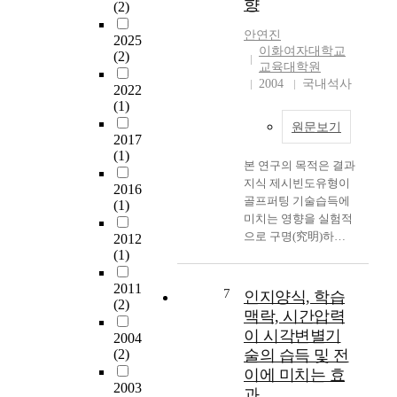
향
(2)
m
’
연
과 중재가 지역사회 내
대상자간 중다 간헐 기
i
들
구
에서 이루어졌으며, 본
초선 설계(multiple
안연진
2025
n
의
에
연구의 전체 회기를 통
probe design across
이화여자대학교
(2)
e
숙
서
하여 대상 아동에게 제
subject)를 사용하였
교육대학원
s
련
는
시된 선택 기회는 각
다. 교수는 일반사례
2004
국내석사
2022
t
형
글
회기마다 총 7번으로
교수의 단계에 따라 선
(1)
h
성
로
동일하게 구성하였다.
정된 교수사례에서 한
원문보기
e
과
벌
또한 중재를 통하여 습
회기에 한 교수사례씩
2017
u
정
통
(1)
득된 선택하기 수행 빈
정해진 순서에 따라 실
본 연구의 목적은 결과
n
에
합
도가 중재가 종결된 뒤
시하였으며, 교수종결
지식 제시빈도유형이
i
서
2016
에
에도 유지되는지를 보
직후 검사사례로 선정
골프퍼팅 기술습득에
q
(1)
의
대
기 위하여 4회기 동안
된 새로운 패스트푸드
미치는 영향을 실험적
u
경
해
유지를 실시하였다. 본
점 2곳에서 일반화 검
으로 구명(究明)하는
2012
e
험
서
연구를 통하여 얻은 결
사를 실시하였다. 교수
(1)
데 있다. 이러한 목적
a
과
2
과는 다음과 같다. 첫
종결 4주 후 각 대상자
에 의해서 피험자는 E
s
그
가
째, 자신이 선호하는
별로 유지를 평가하였
2011
여자대학교 재학생 30
p
7
의
인지양식, 학습
지
음식물에 대한 선택하
다. 본 연구의 결과는
(2)
명을 대상으로 하였으
e
미
연
기 교수를 통하여 세
다음과 같다. 첫째, 일
맥락, 시간압력
며 결과지식 제시빈도
c
를
구
아동 모두 선택하기 기
반사례 교수는 정신지
이 시각변별기
2004
를 단계적으로 달리한
t
내
방
술을 습득하였다. 둘
체인의 패스트푸드점
(2)
술의 습득 및 전
3집단(점증적 집단, 점
s
러
향
째, 교과활동과 관련된
에서 식사하기 기술의
이에 미치는 효
감적 집단, 균일적 집
o
티
을
구체물에 대한 선택하
수행율을 증가시켰다.
2003
과
단)에 각각 10명씩 무