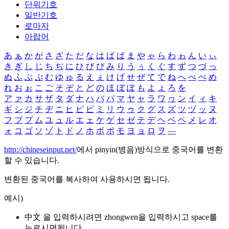
단위기호
일반기호
로마자
아랍어
あ
ぁ
か
が
さ
ざ
た
だ
な
は
ば
ぱ
ま
や
ゃ
ら
わ
ゎ
ん
い
ぃ
き
ぎ
し
じ
ち
ぢ
に
ひ
び
ぴ
み
り
う
ぅ
く
ぐ
す
ず
つ
づ
っ
ぬ
ふ
ぶ
ぷ
む
ゆ
ゅ
る
え
ぇ
け
げ
せ
ぜ
て
で
ね
へ
べ
ぺ
め
れ
お
ぉ
こ
ご
そ
ぞ
と
ど
の
ほ
ぼ
ぽ
も
よ
ょ
ろ
を
ア
ァ
カ
サ
ザ
タ
ダ
ナ
ハ
バ
パ
マ
ヤ
ャ
ラ
ワ
ヮ
ン
イ
ィ
キ
ギ
シ
ジ
チ
ヂ
ニ
ヒ
ビ
ピ
ミ
リ
ウ
ゥ
ク
グ
ス
ズ
ツ
ヅ
ッ
ヌ
フ
ブ
プ
ム
ユ
ュ
ル
エ
ェ
ケ
ゲ
セ
ゼ
テ
デ
ヘ
ベ
ペ
メ
レ
オ
ォ
コ
ゴ
ソ
ゾ
ト
ド
ノ
ホ
ボ
ポ
モ
ヨ
ョ
ロ
ヲ
―
http://chineseinput.net/
에서 pinyin(병음)방식으로 중국어를 변환
할 수 있습니다.
변환된 중국어를 복사하여 사용하시면 됩니다.
예시)
中文 을 입력하시려면
zhongwen
을 입력하시고 space를
누르시면됩니다.