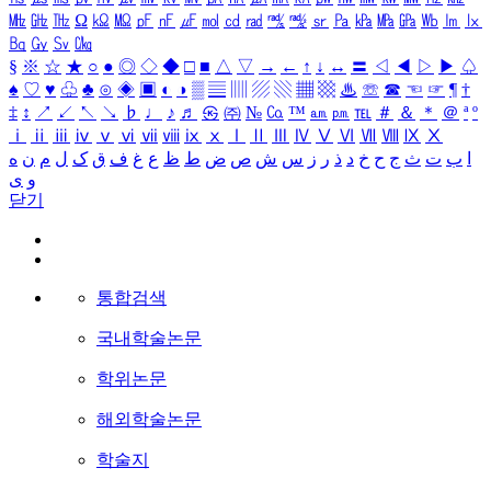
㎒
㎓
㎔
Ω
㏀
㏁
㎊
㎋
㎌
㏖
㏅
㎭
㎮
㎯
㏛
㎩
㎪
㎫
㎬
㏝
㏐
㏓
㏃
㏉
㏜
㏆
§
※
☆
★
○
●
◎
◇
◆
□
■
△
▽
→
←
↑
↓
↔
〓
◁
◀
▷
▶
♤
♠
♡
♥
♧
♣
⊙
◈
▣
◐
◑
▒
▤
▥
▨
▧
▦
▩
♨
☏
☎
☜
☞
¶
†
‡
↕
↗
↙
↖
↘
♭
♩
♪
♬
㉿
㈜
№
㏇
™
㏂
㏘
℡
＃
＆
＊
＠
ª
º
ⅰ
ⅱ
ⅲ
ⅳ
ⅴ
ⅵ
ⅶ
ⅷ
ⅸ
ⅹ
Ⅰ
Ⅱ
Ⅲ
Ⅳ
Ⅴ
Ⅵ
Ⅶ
Ⅷ
Ⅸ
Ⅹ
ا
ب
ت
ث
ج
ح
خ
د
ذ
ر
ز
س
ش
ص
ض
ط
ظ
ع
غ
ف
ق
ک
ل
م
ن
ه
و
ی
닫기
통합검색
국내학술논문
학위논문
해외학술논문
학술지