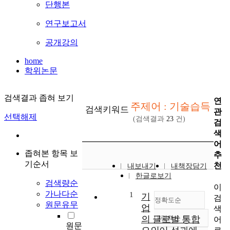
단행본
연구보고서
공개강의
home
학위논문
검색결과 좁혀 보기
연
주제어 : 기술습득
검색키워드
관
선택해제
(검색결과
23
건)
검
색
어
좁혀본 항목 보
추
기순서
천
내보내기
내책장담기
한글로보기
검색량순
이
가나다순
1
기
검
정확도순
원문유무
업
색
의 글로벌 통합
내림차순
어
정확도
원문