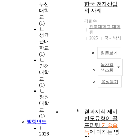
은
계는 습득한 선택하기
정하여 일반사례 교수
한국 전자산업
부산
장
글
기술의 적용을 위하여
가 패스트푸드점에서
의 사례
대학
에
로
교과활동과 관련된 구
식사하기 기술의 습득
교
서
벌
체물에 대한 선택 기회
및 일반화에 미치는 효
김희숙
(1)
최
통
가 제시되었다. 중재 4
과를 알아보고자 하였
전북대학교 대학
고
합
단계는 선택하기 기술
다. 중등도 정신지체인
원
성균
수
기
을 확장시키기 위한 단
에게 패스트푸드점에
2025
국내박사
관대
준
업
계로써 일상활동에 선
서 식사하기 기술의 일
학교
의
으
택하기 기회를 삽입하
반사례 교수를 실시하
원문보기
(1)
기
로
여, 자신의 옷에 대한
기 위하여 먼저 이 기
술
서
선택과 상징(사진) 항
술이 수행될 것으로 기
목차검
인천
T
력
변
목을 이용한 외출 장소
대되는 모든 패스트푸
색조회
대학
h
을
화
선택, 그에 따른 하위
드점 5곳을 정의하였
교
i
보
를
장소 및 하위 항목 선
다. 그리고 정의된 패
음성듣기
(1)
s
유
추
택 기회가 제시되었다.
스트푸드점들 중 다양
p
한
구
기초선과 중재 1, 2, 3
한 자극과 반응변인을
창원
a
‘
하
단계, 유지는 각 대상
포함하는 대표적인 환
대학
p
대
고
아동의 가정에서 이루
경들을 각각 교수사례
e
교
한
6
있
어졌으며, 중재는 25
와 검사사례로 선택하
결과지식 제시
r
(1)
민
다
분의 관찰과 30분의
였다. 특히 교수사례는
빈도유형이 골
발행연도
e
국
.
중재를 포함하여 55분
긍정적 사례와 부정적
프퍼팅
기술습
x
명
동안 실시되었다. 중재
사례가 포함되도록 선
득
에 미치는 영
2026
a
장
본
4단계는 중재전 관찰
택하였다. 연구방법은