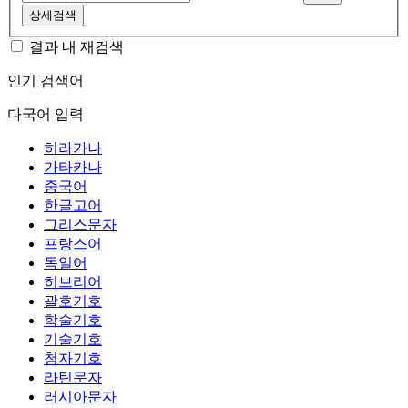
상세검색
결과 내 재검색
인기 검색어
다국어 입력
히라가나
가타카나
중국어
한글고어
그리스문자
프랑스어
독일어
히브리어
괄호기호
학술기호
기술기호
첨자기호
라틴문자
러시아문자