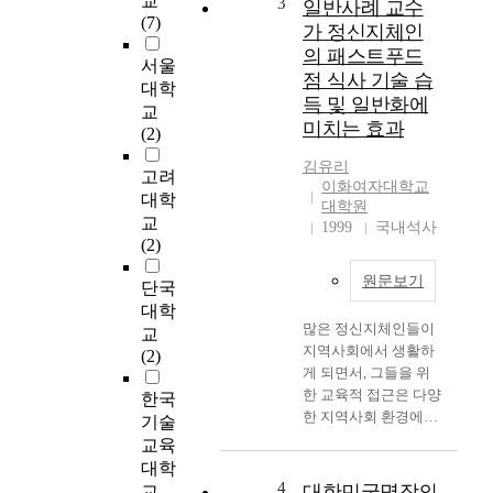
교
3
일반사례 교수
위
운동 능력이 제한되어
(7)
가 정신지체인
해
있는 중도 장애 아동에
의 패스트푸드
서
서울
게 선택하기는 그 기회
점 식사 기술 습
현
조차 주어지지 않는 경
대학
득 및 일반화에
지
우가 많으며, 주어진
교
미치는 효과
시
선택 기회에 대한 의사
(2)
장
표현 능력 역시 부족하
김유리
의
다. 따라서, 중도 장애
고려
이화여자대학교
협
인의 자기 결정력과 독
대학
대학원
력
립성을 증가시키고, 궁
교
1999
국내석사
회
극적으로 삶의 질을 향
(2)
사
상시키는 선택하기 기
원문보기
나
술을 교수하는 것은 매
단국
자
우 중요하다. 본 연구
대학
회
는 장애로 인한 운동
많은 정신지체인들이
교
사
능력 및 의사소통 능력
지역사회에서 생활하
(2)
와
의 부족으로 정규 학교
게 되면서, 그들을 위
의
에 다니지 못하고, 재
한 교육적 접근은 다양
한국
협
택 순회 학급에 소속되
한 지역사회 환경에서
기술
력
어 있는 3명의 중도 장
그들의 독립적 기능을
교육
적
애 아동을 대상으로 선
향상시키기 위해 지역
대학
인
택하기 기술을 단계별
사회 활용 기술의 교수
4
대한민국명장의
교