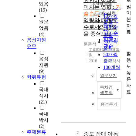
요인이 성과에
로
순
있음
10개씩 출력
내림차순
많
미치는 영향 :
기
인기도
(19)
이
술습득
과 실행
순
조회
10개씩
본
역량의 매개변
연도순
원문
출력
자
수로서의 역할
제목순
없음
20개씩
료
을 중심으로
저자순
(4)
출력
발행기
음성지원
30개씩
문준석
관순
유무
출력
고려대학교 대학
활
50개씩
원
음성
용
출력
2016
국내석사
지원
도
100개씩
(9)
높
출력
원문보기
학위유형
은
자
목차검
기
국내
료
색조회
업
석사
은
(21)
음성듣기
국
제
국내
활
박사
동
(2)
에
주제분류
2
중도 장애 아동