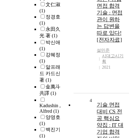
文仁淑
면접 합격
(1)
기술 : 면접
정경호
관이 원하
(1)
는 답변을
永田久
따로 있다!
光 著
(1)
[전자자료]
박신애
(1)
설민준
강혜정
시대고시기
(1)
획
알프래
2021
드 카드신
著
(1)
金萬斗
共譯
(1)
4
기술 면접
Kadushin ,
Alfred
(1)
대비 CS 전
양영호
공 핵심요
(1)
약집 : IT 대
백진기
기업 합격
(1)