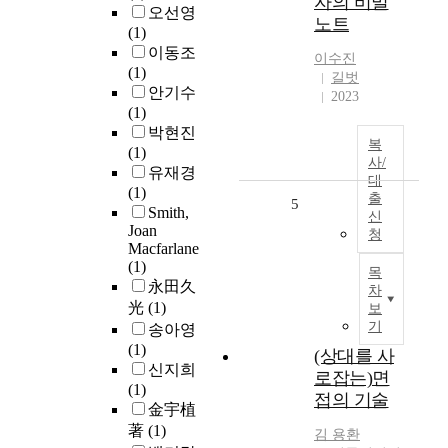
자의 비밀
오선영
노트
(1)
이동조
이수진
(1)
길벗
안기수
2023
(1)
박현진
복
(1)
사/
유재경
대
(1)
출
5
Smith,
신
Joan
청
Macfarlane
(1)
목
永田久
차
光
(1)
보
기
송아영
(1)
(상대를 사
신지희
로잡는)면
(1)
접의 기술
金宇植
著
(1)
김 용환