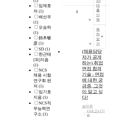
(1)
사/
임재호
대
출
저
(1)
8
신
배선우
청
(1)
오승하
목
(1)
차
鈴木敏
보
彦
(1)
기
SD
(1)
(채용담당
한근태
자가 공개
[외]지음
하는) 취업
(1)
면접 합격
NCS
기술 : 면접
채용 시험
에 대한 궁
연구회 편
금증, 그것
저
(1)
이 알고 싶
임기호
다!
지음
(1)
NCS직
설민준
무능력연
시대고시기
구소
(1)
획