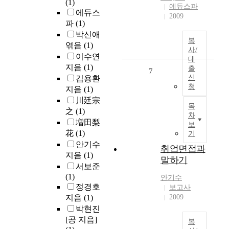
(1)
에듀스파
에듀스
2009
파
(1)
박신애
복
엮음
(1)
사/
이수연
대
지음
(1)
출
7
신
김용환
청
지음
(1)
川廷宗
목
之
(1)
차
増田梨
보
花
(1)
기
안기수
취업면접과
지음
(1)
말하기
서보준
(1)
안기수
정경호
보고사
지음
(1)
2009
박현진
[공 지음]
복