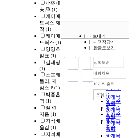
小林和
夫 譯
(1)
케이매
트릭스 제
작
(1)
케이매
내보내기
트릭스
(1)
내책장담기
한글로보기
양영호
발표
(1)
길태영
정확도순
(1)
내림차순
스프레
정확도
들리, 제
순
10개씩 출력
내림차순
임스 P
(1)
인기도
박종흡
순
조회
10개씩
역
(1)
연도순
출력
쉘 린
제목순
20개씩
지음
(1)
저자순
출력
발행기
지석배
30개씩
관순
옮김
(1)
출력
지석배
50개씩