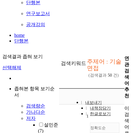
단행본
연구보고서
공개강의
home
단행본
검색결과 좁혀 보기
연
주제어 : 기술
검색키워드
관
면접
선택해제
검
(검색결과
50
건)
색
어
좁혀본 항목 보기순
추
서
천
내보내기
검색량순
이
내책장담기
가나다순
한글로보기
검
1
저자
색
설민준
어
정확도순
(7)