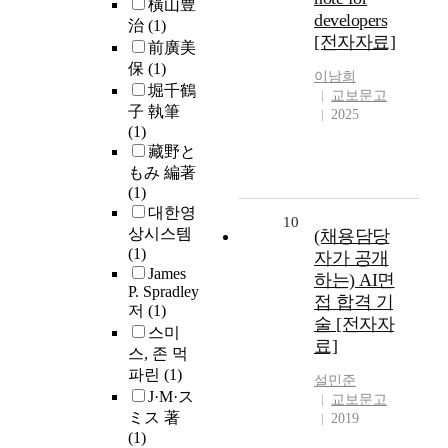
橫山豊
developers
治
(1)
[전자자료]
前廣美
保
(1)
이남희
堀千鶴
교보문고
子 執筆
2025
(1)
藏野と
もみ 編著
(1)
대한영
10
상시스템
(채용담당
(1)
자가 공개
James
하는) AI면
P. Spradley
접 합격 기
저
(1)
술 [전자자
스미
료]
스, 존 먹
파린
(1)
설민준
J·M·ス
교보문고
ミス 著
2019
(1)