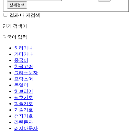
상세검색
결과 내 재검색
인기 검색어
다국어 입력
히라가나
가타카나
중국어
한글고어
그리스문자
프랑스어
독일어
히브리어
괄호기호
학술기호
기술기호
첨자기호
라틴문자
러시아문자