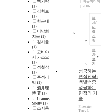
백기락
버들미디어
(1)
2006
김형로
(1)
복
한근태
사/
(1)
대
이남희
출
6
지음
(1)
신
청
김시출
(1)
목
고바야
차
시 가즈오
보
(1)
기
정철상
성공하는
(1)
면접전략 :
주정리
백발백중
박
(1)
성공하는
酒井理
면접의 기
博 著
(1)
술
Leanne,
Shelly
(1)
Fitzwater,
조지용
Terry L.