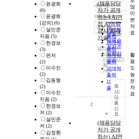
로
(채용담당
윤광희
내림차순
많
정확도
자가 공개
(6)
이
순
윤광희
10개씩 출력
하는) AI면
내림차순
본
인기도
[강의]
(6)
접 AI역량
자
순
조회
10개씩
설민준
검사 합격
료
연도순
출력
지음
(5)
기술
제목순
20개씩
한경보
저자순
설민준
출력
(3)
발행기
시대에듀
활
편저
30개씩
시대고시기
관순
용
(2)
출력
획
도
이수진
50개씩
2024
(2)
높
출력
김동형
은
100개씩
복
(2)
자
출력
사/
이수진
료
대
지음
(2)
출
2
한경보
신
저
(2)
청
설민준
(채용담당
저
(2)
자가 공개
김정환
하는) AI면