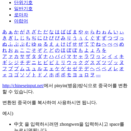
단위기호
일반기호
로마자
아랍어
あ
ぁ
か
が
さ
ざ
た
だ
な
は
ば
ぱ
ま
や
ゃ
ら
わ
ゎ
ん
い
ぃ
き
ぎ
し
じ
ち
ぢ
に
ひ
び
ぴ
み
り
う
ぅ
く
ぐ
す
ず
つ
づ
っ
ぬ
ふ
ぶ
ぷ
む
ゆ
ゅ
る
え
ぇ
け
げ
せ
ぜ
て
で
ね
へ
べ
ぺ
め
れ
お
ぉ
こ
ご
そ
ぞ
と
ど
の
ほ
ぼ
ぽ
も
よ
ょ
ろ
を
ア
ァ
カ
サ
ザ
タ
ダ
ナ
ハ
バ
パ
マ
ヤ
ャ
ラ
ワ
ヮ
ン
イ
ィ
キ
ギ
シ
ジ
チ
ヂ
ニ
ヒ
ビ
ピ
ミ
リ
ウ
ゥ
ク
グ
ス
ズ
ツ
ヅ
ッ
ヌ
フ
ブ
プ
ム
ユ
ュ
ル
エ
ェ
ケ
ゲ
セ
ゼ
テ
デ
ヘ
ベ
ペ
メ
レ
オ
ォ
コ
ゴ
ソ
ゾ
ト
ド
ノ
ホ
ボ
ポ
モ
ヨ
ョ
ロ
ヲ
―
http://chineseinput.net/
에서 pinyin(병음)방식으로 중국어를 변환
할 수 있습니다.
변환된 중국어를 복사하여 사용하시면 됩니다.
예시)
中文 을 입력하시려면
zhongwen
을 입력하시고 space를
누르시면됩니다.