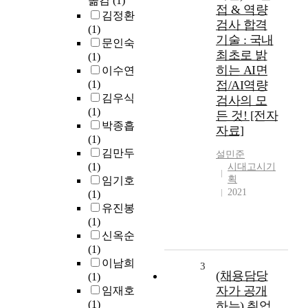
옮김
(1)
접 & 역량
김정환
검사 합격
(1)
기술 : 국내
문인숙
최초로 밝
(1)
히는 AI면
이수연
(1)
접/AI역량
김우식
검사의 모
(1)
든 것! [전자
박종흡
자료]
(1)
김만두
설민준
(1)
시대고시기
획
임기호
2021
(1)
유진봉
(1)
신옥순
(1)
이남희
3
(채용담당
(1)
자가 공개
임재호
(1)
하는) 취업