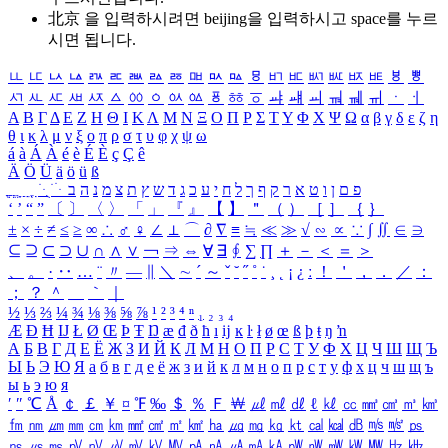
北京 을 입력하시려면
beijing
을 입력하시고 space를 누르
시면 됩니다.
ㅥ
ㅦ
ㅧ
ㅨ
ㅩ
ㅪ
ㅫ
ㅬ
ㅭ
ㅮ
ㅯ
ㅰ
ㅱ
ㅲ
ㅳ
ㅴ
ㅵ
ㅶ
ㅷ
ㅸ
ㅹ
ㅺ
ㅻ
ㅼ
ㅽ
ㅾ
ㅿ
ㆀ
ㆁ
ㆂ
ㆃ
ㆄ
ㆅ
ㆆ
ㆇ
ㆈ
ㆉ
ㆊ
ㆋ
ㆌ
ㆍ
ㆎ
Α
Β
Γ
Δ
Ε
Ζ
Η
Θ
Ι
Κ
Λ
Μ
Ν
Ξ
Ο
Π
Ρ
Σ
Τ
Υ
Φ
Χ
Ψ
Ω
α
β
γ
δ
ε
ζ
η
θ
ι
κ
λ
μ
ν
ξ
ο
π
ρ
σ
τ
υ
φ
χ
ψ
ω
á
à
Á
À
é
è
É
È
ç
Ç
ê
Ä
Ö
Ü
ä
ö
ü
ß
ְ
ֳ
ֲ
ֱ
ָ
ַ
ֵ
ֶ
ִ
ֹ
ּ
ֻ
ׂ
ׁ
ּ
ב
ה
נ
מ
צ
ת
ץ
ש
ד
ג
כ
ע
י
ח
ל
ך
ף
ק
ר
א
ט
ו
ן
ם
פ
‘
’
“
”
〔
〕
〈
〉
「
」
『
』
【
】
＂
（
）
［
］
｛
｝
±
×
÷
≠
≤
≥
∞
∴
♂
♀
∠
⊥
⌒
∂
∇
≡
≒
≪
≫
√
∽
∝
∵
∫
∬
∈
∋
⊆
⊇
⊂
⊃
∪
∩
∧
∨
￢
⇒
⇔
∀
∃
∮
∑
∏
＋
－
＜
＝
＞
、
。
·
‥
…
¨
〃
―
∥
＼
∼
´
～
ˇ
˘
˝
˚
˙
¸
˛
¡
¿
ː
！
＇
，
．
／
：
；
？
＾
＿
｀
｜
½
⅓
⅔
¼
¾
⅛
⅜
⅝
⅞
¹
²
³
⁴
ⁿ
₁
₂
₃
₄
Æ
Ð
Ħ
Ĳ
Ł
Ø
Œ
Þ
Ŧ
Ŋ
æ
đ
ð
ħ
ı
ĳ
ĸ
ŀ
ł
ø
œ
ß
þ
ŧ
ŋ
ŉ
А
Б
В
Г
Д
Е
Ё
Ж
З
И
Й
К
Л
М
Н
О
П
Р
С
Т
У
Ф
Х
Ц
Ч
Ш
Щ
Ъ
Ы
Ь
Э
Ю
Я
а
б
в
г
д
е
ё
ж
з
и
й
к
л
м
н
о
п
р
с
т
у
ф
х
ц
ч
ш
щ
ъ
ы
ь
э
ю
я
′
″
℃
Å
￠
￡
￥
¤
℉
‰
＄
％
Ｆ
￦
㎕
㎖
㎗
ℓ
㎘
㏄
㎣
㎤
㎥
㎦
㎙
㎚
㎛
㎜
㎝
㎞
㎟
㎠
㎡
㎢
㏊
㎍
㎎
㎏
㏏
㎈
㎉
㏈
㎧
㎨
㎰
㎱
㎲
㎳
㎴
㎵
㎶
㎷
㎸
㎹
㎀
㎁
㎂
㎃
㎄
㎺
㎻
㎽
㎾
㎿
㎐
㎑