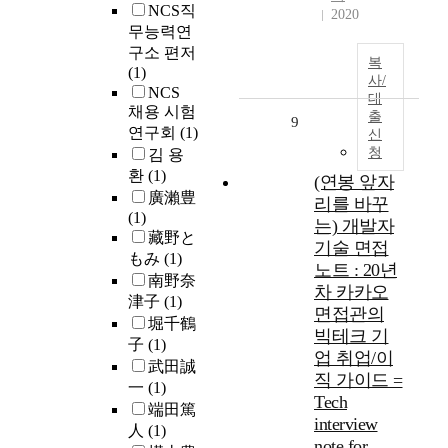
NCS직
2020
무능력연
구소 편저
복
(1)
사/
NCS
대
채용 시험
출
9
연구회
(1)
신
청
김 용
환
(1)
(연봉 앞자
廣瀨豊
리를 바꾸
(1)
는) 개발자
藏野と
기술 면접
もみ
(1)
노트 : 20년
南野奈
차 카카오
津子
(1)
면접관의
堀千鶴
빅테크 기
子
(1)
업 취업/이
武田誠
직 가이드 =
一
(1)
Tech
端田篤
interview
人
(1)
note for