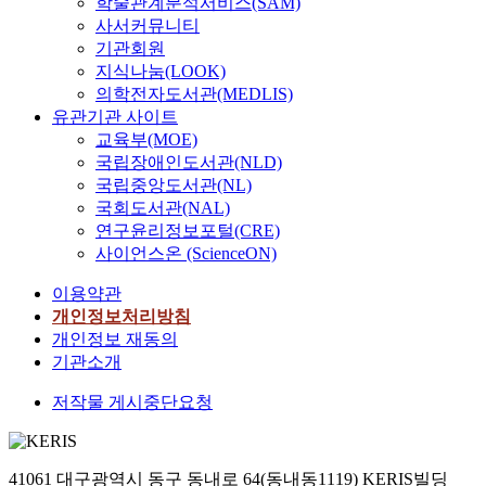
학술관계분석서비스(SAM)
사서커뮤니티
기관회원
지식나눔(LOOK)
의학전자도서관(MEDLIS)
유관기관 사이트
교육부(MOE)
국립장애인도서관(NLD)
국립중앙도서관(NL)
국회도서관(NAL)
연구윤리정보포털(CRE)
사이언스온 (ScienceON)
이용약관
개인정보처리방침
개인정보 재동의
기관소개
저작물 게시중단요청
41061 대구광역시 동구 동내로 64(동내동1119) KERIS빌딩