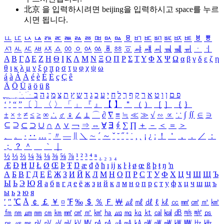
北京 을 입력하시려면
beijing
을 입력하시고 space를 누르
시면 됩니다.
ㅥ
ㅦ
ㅧ
ㅨ
ㅩ
ㅪ
ㅫ
ㅬ
ㅭ
ㅮ
ㅯ
ㅰ
ㅱ
ㅲ
ㅳ
ㅴ
ㅵ
ㅶ
ㅷ
ㅸ
ㅹ
ㅺ
ㅻ
ㅼ
ㅽ
ㅾ
ㅿ
ㆀ
ㆁ
ㆂ
ㆃ
ㆄ
ㆅ
ㆆ
ㆇ
ㆈ
ㆉ
ㆊ
ㆋ
ㆌ
ㆍ
ㆎ
Α
Β
Γ
Δ
Ε
Ζ
Η
Θ
Ι
Κ
Λ
Μ
Ν
Ξ
Ο
Π
Ρ
Σ
Τ
Υ
Φ
Χ
Ψ
Ω
α
β
γ
δ
ε
ζ
η
θ
ι
κ
λ
μ
ν
ξ
ο
π
ρ
σ
τ
υ
φ
χ
ψ
ω
á
à
Á
À
é
è
É
È
ç
Ç
ê
Ä
Ö
Ü
ä
ö
ü
ß
ְ
ֳ
ֲ
ֱ
ָ
ַ
ֵ
ֶ
ִ
ֹ
ּ
ֻ
ׂ
ׁ
ּ
ב
ה
נ
מ
צ
ת
ץ
ש
ד
ג
כ
ע
י
ח
ל
ך
ף
ק
ר
א
ט
ו
ן
ם
פ
‘
’
“
”
〔
〕
〈
〉
「
」
『
』
【
】
＂
（
）
［
］
｛
｝
±
×
÷
≠
≤
≥
∞
∴
♂
♀
∠
⊥
⌒
∂
∇
≡
≒
≪
≫
√
∽
∝
∵
∫
∬
∈
∋
⊆
⊇
⊂
⊃
∪
∩
∧
∨
￢
⇒
⇔
∀
∃
∮
∑
∏
＋
－
＜
＝
＞
、
。
·
‥
…
¨
〃
―
∥
＼
∼
´
～
ˇ
˘
˝
˚
˙
¸
˛
¡
¿
ː
！
＇
，
．
／
：
；
？
＾
＿
｀
｜
½
⅓
⅔
¼
¾
⅛
⅜
⅝
⅞
¹
²
³
⁴
ⁿ
₁
₂
₃
₄
Æ
Ð
Ħ
Ĳ
Ł
Ø
Œ
Þ
Ŧ
Ŋ
æ
đ
ð
ħ
ı
ĳ
ĸ
ŀ
ł
ø
œ
ß
þ
ŧ
ŋ
ŉ
А
Б
В
Г
Д
Е
Ё
Ж
З
И
Й
К
Л
М
Н
О
П
Р
С
Т
У
Ф
Х
Ц
Ч
Ш
Щ
Ъ
Ы
Ь
Э
Ю
Я
а
б
в
г
д
е
ё
ж
з
и
й
к
л
м
н
о
п
р
с
т
у
ф
х
ц
ч
ш
щ
ъ
ы
ь
э
ю
я
′
″
℃
Å
￠
￡
￥
¤
℉
‰
＄
％
Ｆ
￦
㎕
㎖
㎗
ℓ
㎘
㏄
㎣
㎤
㎥
㎦
㎙
㎚
㎛
㎜
㎝
㎞
㎟
㎠
㎡
㎢
㏊
㎍
㎎
㎏
㏏
㎈
㎉
㏈
㎧
㎨
㎰
㎱
㎲
㎳
㎴
㎵
㎶
㎷
㎸
㎹
㎀
㎁
㎂
㎃
㎄
㎺
㎻
㎽
㎾
㎿
㎐
㎑