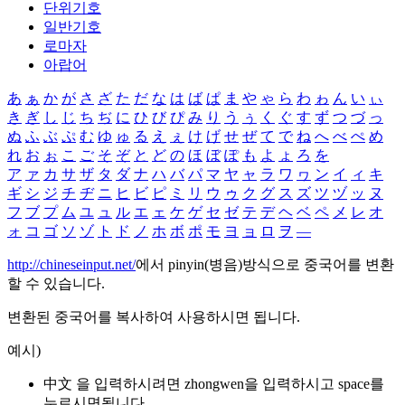
단위기호
일반기호
로마자
아랍어
あ
ぁ
か
が
さ
ざ
た
だ
な
は
ば
ぱ
ま
や
ゃ
ら
わ
ゎ
ん
い
ぃ
き
ぎ
し
じ
ち
ぢ
に
ひ
び
ぴ
み
り
う
ぅ
く
ぐ
す
ず
つ
づ
っ
ぬ
ふ
ぶ
ぷ
む
ゆ
ゅ
る
え
ぇ
け
げ
せ
ぜ
て
で
ね
へ
べ
ぺ
め
れ
お
ぉ
こ
ご
そ
ぞ
と
ど
の
ほ
ぼ
ぽ
も
よ
ょ
ろ
を
ア
ァ
カ
サ
ザ
タ
ダ
ナ
ハ
バ
パ
マ
ヤ
ャ
ラ
ワ
ヮ
ン
イ
ィ
キ
ギ
シ
ジ
チ
ヂ
ニ
ヒ
ビ
ピ
ミ
リ
ウ
ゥ
ク
グ
ス
ズ
ツ
ヅ
ッ
ヌ
フ
ブ
プ
ム
ユ
ュ
ル
エ
ェ
ケ
ゲ
セ
ゼ
テ
デ
ヘ
ベ
ペ
メ
レ
オ
ォ
コ
ゴ
ソ
ゾ
ト
ド
ノ
ホ
ボ
ポ
モ
ヨ
ョ
ロ
ヲ
―
http://chineseinput.net/
에서 pinyin(병음)방식으로 중국어를 변환
할 수 있습니다.
변환된 중국어를 복사하여 사용하시면 됩니다.
예시)
中文 을 입력하시려면
zhongwen
을 입력하시고 space를
누르시면됩니다.