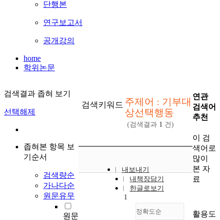
단행본
연구보고서
공개강의
home
학위논문
검색결과 좁혀 보기
연관
주제어 : 기부대
검색키워드
검색어
상선택행동
선택해제
추천
(검색결과
1
건)
이 검
좁혀본 항목 보
색어로
기순서
많이
본 자
내보내기
검색량순
료
내책장담기
가나다순
한글로보기
원문유무
1
정확도순
활용도
원문