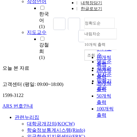
작성언어
내책장담기
한글로보기
한국
어
정확도순
(1)
지도교수
내림차순
정확도
순
강철
10개씩 출력
내림차순
인기도
희
순
조회
(1)
10개씩
연도순
출력
오늘 본 자료
제목순
20개씩
저자순
출력
발행기
30개씩
고객센터 (평일: 09:00~18:00)
관순
출력
1599-3122
50개씩
출력
ARS 번호안내
100개씩
출력
관련누리집
대학공개강의(KOCW)
학술정보통계시스템(Rinfo)
외국학술지지원센터(FRIC)