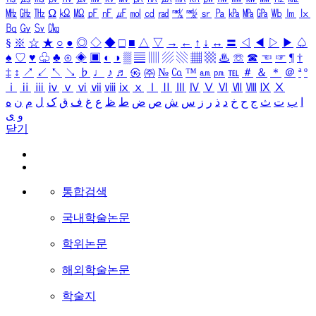
㎒
㎓
㎔
Ω
㏀
㏁
㎊
㎋
㎌
㏖
㏅
㎭
㎮
㎯
㏛
㎩
㎪
㎫
㎬
㏝
㏐
㏓
㏃
㏉
㏜
㏆
§
※
☆
★
○
●
◎
◇
◆
□
■
△
▽
→
←
↑
↓
↔
〓
◁
◀
▷
▶
♤
♠
♡
♥
♧
♣
⊙
◈
▣
◐
◑
▒
▤
▥
▨
▧
▦
▩
♨
☏
☎
☜
☞
¶
†
‡
↕
↗
↙
↖
↘
♭
♩
♪
♬
㉿
㈜
№
㏇
™
㏂
㏘
℡
＃
＆
＊
＠
ª
º
ⅰ
ⅱ
ⅲ
ⅳ
ⅴ
ⅵ
ⅶ
ⅷ
ⅸ
ⅹ
Ⅰ
Ⅱ
Ⅲ
Ⅳ
Ⅴ
Ⅵ
Ⅶ
Ⅷ
Ⅸ
Ⅹ
ا
ب
ت
ث
ج
ح
خ
د
ذ
ر
ز
س
ش
ص
ض
ط
ظ
ع
غ
ف
ق
ک
ل
م
ن
ه
و
ی
닫기
통합검색
국내학술논문
학위논문
해외학술논문
학술지