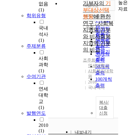
높은
기부자의
기
없음
내림차순
정확도
자료
부대상선택
(1)
순
학위유형
행동
10개씩 출력
에 관한
내림차순
인기도
연구 : 사회복
순
조회
국내
10개씩
지영역 기부
연도순
석사
출력
와 비사회복
제목순
(1)
20개씩
지영역 기부
저자순
주제분류
출력
의 비교
발행기
30개씩
관순
사회
출력
조주희
과학
연세대학교
50개씩
(1)
사회복지대학
출력
수여기관
원
100개씩
2010
출력
국내석사
연세
대학
교
복사/
(1)
대출
발행연도
신청
2010
(1)
내보내기