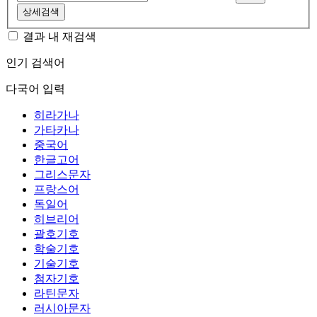
상세검색
결과 내 재검색
인기 검색어
다국어 입력
히라가나
가타카나
중국어
한글고어
그리스문자
프랑스어
독일어
히브리어
괄호기호
학술기호
기술기호
첨자기호
라틴문자
러시아문자