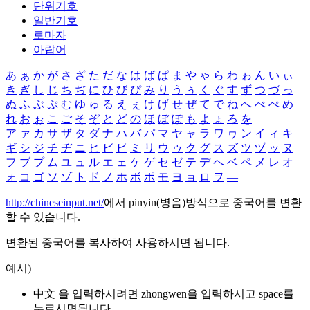
단위기호
일반기호
로마자
아랍어
あ
ぁ
か
が
さ
ざ
た
だ
な
は
ば
ぱ
ま
や
ゃ
ら
わ
ゎ
ん
い
ぃ
き
ぎ
し
じ
ち
ぢ
に
ひ
び
ぴ
み
り
う
ぅ
く
ぐ
す
ず
つ
づ
っ
ぬ
ふ
ぶ
ぷ
む
ゆ
ゅ
る
え
ぇ
け
げ
せ
ぜ
て
で
ね
へ
べ
ぺ
め
れ
お
ぉ
こ
ご
そ
ぞ
と
ど
の
ほ
ぼ
ぽ
も
よ
ょ
ろ
を
ア
ァ
カ
サ
ザ
タ
ダ
ナ
ハ
バ
パ
マ
ヤ
ャ
ラ
ワ
ヮ
ン
イ
ィ
キ
ギ
シ
ジ
チ
ヂ
ニ
ヒ
ビ
ピ
ミ
リ
ウ
ゥ
ク
グ
ス
ズ
ツ
ヅ
ッ
ヌ
フ
ブ
プ
ム
ユ
ュ
ル
エ
ェ
ケ
ゲ
セ
ゼ
テ
デ
ヘ
ベ
ペ
メ
レ
オ
ォ
コ
ゴ
ソ
ゾ
ト
ド
ノ
ホ
ボ
ポ
モ
ヨ
ョ
ロ
ヲ
―
http://chineseinput.net/
에서 pinyin(병음)방식으로 중국어를 변환
할 수 있습니다.
변환된 중국어를 복사하여 사용하시면 됩니다.
예시)
中文 을 입력하시려면
zhongwen
을 입력하시고 space를
누르시면됩니다.