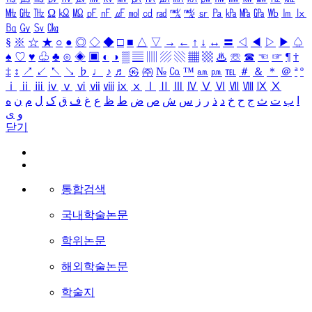
㎒
㎓
㎔
Ω
㏀
㏁
㎊
㎋
㎌
㏖
㏅
㎭
㎮
㎯
㏛
㎩
㎪
㎫
㎬
㏝
㏐
㏓
㏃
㏉
㏜
㏆
§
※
☆
★
○
●
◎
◇
◆
□
■
△
▽
→
←
↑
↓
↔
〓
◁
◀
▷
▶
♤
♠
♡
♥
♧
♣
⊙
◈
▣
◐
◑
▒
▤
▥
▨
▧
▦
▩
♨
☏
☎
☜
☞
¶
†
‡
↕
↗
↙
↖
↘
♭
♩
♪
♬
㉿
㈜
№
㏇
™
㏂
㏘
℡
＃
＆
＊
＠
ª
º
ⅰ
ⅱ
ⅲ
ⅳ
ⅴ
ⅵ
ⅶ
ⅷ
ⅸ
ⅹ
Ⅰ
Ⅱ
Ⅲ
Ⅳ
Ⅴ
Ⅵ
Ⅶ
Ⅷ
Ⅸ
Ⅹ
ا
ب
ت
ث
ج
ح
خ
د
ذ
ر
ز
س
ش
ص
ض
ط
ظ
ع
غ
ف
ق
ک
ل
م
ن
ه
و
ی
닫기
통합검색
국내학술논문
학위논문
해외학술논문
학술지