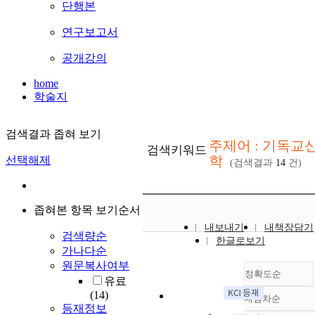
단행본
연구보고서
공개강의
home
학술지
검색결과 좁혀 보기
주제어 : 기독교
검색키워드
학
선택해제
(검색결과
14
건)
좁혀본 항목 보기순서
내보내기
내책장담기
검색량순
한글로보기
가나다순
원문복사여부
정확도순
유료
(14)
내림차순
정확도
등재정보