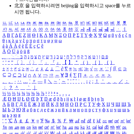
北京 을 입력하시려면
beijing
을 입력하시고 space를 누르
시면 됩니다.
ㅥ
ㅦ
ㅧ
ㅨ
ㅩ
ㅪ
ㅫ
ㅬ
ㅭ
ㅮ
ㅯ
ㅰ
ㅱ
ㅲ
ㅳ
ㅴ
ㅵ
ㅶ
ㅷ
ㅸ
ㅹ
ㅺ
ㅻ
ㅼ
ㅽ
ㅾ
ㅿ
ㆀ
ㆁ
ㆂ
ㆃ
ㆄ
ㆅ
ㆆ
ㆇ
ㆈ
ㆉ
ㆊ
ㆋ
ㆌ
ㆍ
ㆎ
Α
Β
Γ
Δ
Ε
Ζ
Η
Θ
Ι
Κ
Λ
Μ
Ν
Ξ
Ο
Π
Ρ
Σ
Τ
Υ
Φ
Χ
Ψ
Ω
α
β
γ
δ
ε
ζ
η
θ
ι
κ
λ
μ
ν
ξ
ο
π
ρ
σ
τ
υ
φ
χ
ψ
ω
á
à
Á
À
é
è
É
È
ç
Ç
ê
Ä
Ö
Ü
ä
ö
ü
ß
ְ
ֳ
ֲ
ֱ
ָ
ַ
ֵ
ֶ
ִ
ֹ
ּ
ֻ
ׂ
ׁ
ּ
ב
ה
נ
מ
צ
ת
ץ
ש
ד
ג
כ
ע
י
ח
ל
ך
ף
ק
ר
א
ט
ו
ן
ם
פ
‘
’
“
”
〔
〕
〈
〉
「
」
『
』
【
】
＂
（
）
［
］
｛
｝
±
×
÷
≠
≤
≥
∞
∴
♂
♀
∠
⊥
⌒
∂
∇
≡
≒
≪
≫
√
∽
∝
∵
∫
∬
∈
∋
⊆
⊇
⊂
⊃
∪
∩
∧
∨
￢
⇒
⇔
∀
∃
∮
∑
∏
＋
－
＜
＝
＞
、
。
·
‥
…
¨
〃
―
∥
＼
∼
´
～
ˇ
˘
˝
˚
˙
¸
˛
¡
¿
ː
！
＇
，
．
／
：
；
？
＾
＿
｀
｜
½
⅓
⅔
¼
¾
⅛
⅜
⅝
⅞
¹
²
³
⁴
ⁿ
₁
₂
₃
₄
Æ
Ð
Ħ
Ĳ
Ł
Ø
Œ
Þ
Ŧ
Ŋ
æ
đ
ð
ħ
ı
ĳ
ĸ
ŀ
ł
ø
œ
ß
þ
ŧ
ŋ
ŉ
А
Б
В
Г
Д
Е
Ё
Ж
З
И
Й
К
Л
М
Н
О
П
Р
С
Т
У
Ф
Х
Ц
Ч
Ш
Щ
Ъ
Ы
Ь
Э
Ю
Я
а
б
в
г
д
е
ё
ж
з
и
й
к
л
м
н
о
п
р
с
т
у
ф
х
ц
ч
ш
щ
ъ
ы
ь
э
ю
я
′
″
℃
Å
￠
￡
￥
¤
℉
‰
＄
％
Ｆ
￦
㎕
㎖
㎗
ℓ
㎘
㏄
㎣
㎤
㎥
㎦
㎙
㎚
㎛
㎜
㎝
㎞
㎟
㎠
㎡
㎢
㏊
㎍
㎎
㎏
㏏
㎈
㎉
㏈
㎧
㎨
㎰
㎱
㎲
㎳
㎴
㎵
㎶
㎷
㎸
㎹
㎀
㎁
㎂
㎃
㎄
㎺
㎻
㎽
㎾
㎿
㎐
㎑