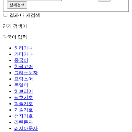
상세검색
결과 내 재검색
인기 검색어
다국어 입력
히라가나
가타카나
중국어
한글고어
그리스문자
프랑스어
독일어
히브리어
괄호기호
학술기호
기술기호
첨자기호
라틴문자
러시아문자