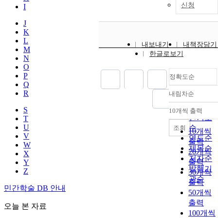
신청
I
J
K
L
내보내기
내책장담기
M
한글로보기
N
O
P
정확도순
Q
R
내림차순
정확도
순
S
10개씩 출력
내림차
인기도
T
U
순
조회
10개씩
V
연도순
출력
W
제목순
20개씩
X
저자순
출력
Y
발행기
Z
30개씩
관순
출력
민간학술 DB 안내
50개씩
출력
오늘 본 자료
100개씩