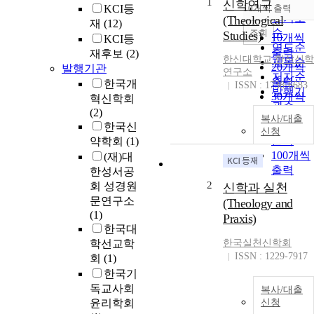
1
순
신학연구
KCI등
10개씩 출력
내림차
인기도
(Theological
재
(12)
순
조회
Studies)
10개씩
KCI등
연도순
출력
재후보
(2)
한신대학교 한신신학
제목순
20개씩
발행기관
연구소
저자순
출력
한국개
ISSN : 1738-6683
발행기
30개씩
혁신학회
관순
출력
(2)
복사/대출
50개씩
한국신
신청
출력
약학회
(1)
100개씩
(재)대
출력
한성서공
2
회 성경원
신학과 실천
문연구소
(Theology and
(1)
Praxis)
한국대
학선교학
한국실천신학회
ISSN : 1229-7917
회
(1)
한국기
독교사회
복사/대출
윤리학회
신청