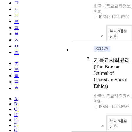
ㄱ
한국기독교교육정보
ㄴ
학회
ㄷ
ISSN : 1229-8360
ㄹ
ㅁ
복사/대출
ㅂ
신청
ㅅ
ㅇ
ㅈ
7
기독교사회윤리
ㅊ
(The Korean
ㅋ
Journal of
ㅌ
Chiristian Social
ㅍ
Ethics)
ㅎ
한국기독교사회윤리
A
학회
B
ISSN : 1229-8387
C
D
E
복사/대출
F
신청
G