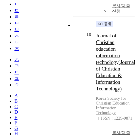
ㄴ
복사/대출
ㄷ
신청
ㄹ
ㅁ
ㅂ
10
Journal of
ㅅ
Christian
ㅇ
ㅈ
education
information
ㅊ
technology(Journal
ㅋ
of Christian
ㅌ
Education &
ㅍ
Information
ㅎ
Technology)
A
Korea Society for
B
Christian Education
C
Information
D
Technology
E
ISSN : 1229-9871
F
G
복사/대출
H