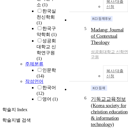
복사/대출
소
(1)
신청
한국실
천신학회
(1)
한국구
5
Madang: Journal
약학회
(1)
of Contextual
성공회
Theology
대학교 신
성공회대학교 신학연
학연구원
구원
(1)
주제분류
인문학
복사/대출
(14)
신청
작성언어
한국어
(12)
6
기독교교육정보
영어
(1)
(Korea society for
학술지 Index
christion education
& information
학술지별 검색
technology)