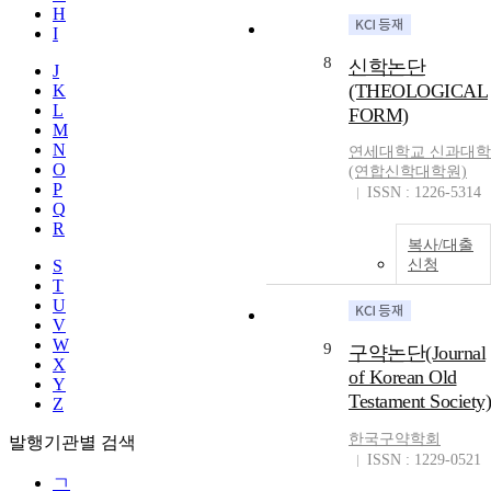
H
I
8
신학논단
J
(THEOLOGICAL
K
L
FORM)
M
N
연세대학교 신과대학
O
(연합신학대학원)
P
ISSN : 1226-5314
Q
R
복사/대출
S
신청
T
U
V
W
9
구약논단(Journal
X
of Korean Old
Y
Testament Society)
Z
한국구약학회
발행기관별 검색
ISSN : 1229-0521
ㄱ