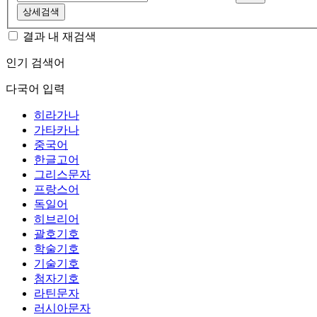
상세검색
결과 내 재검색
인기 검색어
다국어 입력
히라가나
가타카나
중국어
한글고어
그리스문자
프랑스어
독일어
히브리어
괄호기호
학술기호
기술기호
첨자기호
라틴문자
러시아문자