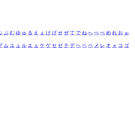
ぶ
ぷ
む
ゆ
ゅ
る
え
ぇ
け
げ
せ
ぜ
て
で
ね
へ
べ
ぺ
め
れ
お
ぉ
プ
ム
ユ
ュ
ル
エ
ェ
ケ
ゲ
セ
ゼ
テ
デ
ヘ
ベ
ペ
メ
レ
オ
ォ
コ
ゴ