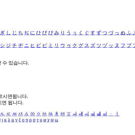
ぎ
し
じ
ち
ぢ
に
ひ
び
ぴ
み
り
う
ぅ
く
ぐ
す
ず
つ
づ
っ
ぬ
ふ
シ
ジ
チ
ヂ
ニ
ヒ
ビ
ピ
ミ
リ
ウ
ゥ
ク
グ
ス
ズ
ツ
ヅ
ッ
ヌ
フ
ブ
할 수 있습니다.
누르시면됩니다.
시면 됩니다.
ㅻ
ㅼ
ㅽ
ㅾ
ㅿ
ㆀ
ㆁ
ㆂ
ㆃ
ㆄ
ㆅ
ㆆ
ㆇ
ㆈ
ㆉ
ㆊ
ㆋ
ㆌ
ㆍ
ㆎ
θ
ι
κ
λ
μ
ν
ξ
ο
π
ρ
σ
τ
υ
φ
χ
ψ
ω