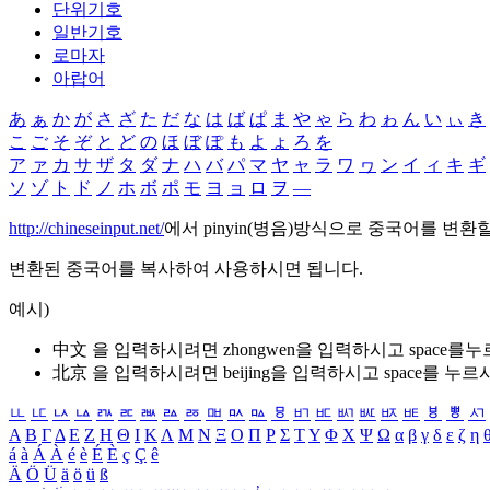
단위기호
일반기호
로마자
아랍어
あ
ぁ
か
が
さ
ざ
た
だ
な
は
ば
ぱ
ま
や
ゃ
ら
わ
ゎ
ん
い
ぃ
き
こ
ご
そ
ぞ
と
ど
の
ほ
ぼ
ぽ
も
よ
ょ
ろ
を
ア
ァ
カ
サ
ザ
タ
ダ
ナ
ハ
バ
パ
マ
ヤ
ャ
ラ
ワ
ヮ
ン
イ
ィ
キ
ギ
ソ
ゾ
ト
ド
ノ
ホ
ボ
ポ
モ
ヨ
ョ
ロ
ヲ
―
http://chineseinput.net/
에서 pinyin(병음)방식으로 중국어를 변환
변환된 중국어를 복사하여 사용하시면 됩니다.
예시)
中文 을 입력하시려면
zhongwen
을 입력하시고 space를
北京 을 입력하시려면
beijing
을 입력하시고 space를 누르
ㅥ
ㅦ
ㅧ
ㅨ
ㅩ
ㅪ
ㅫ
ㅬ
ㅭ
ㅮ
ㅯ
ㅰ
ㅱ
ㅲ
ㅳ
ㅴ
ㅵ
ㅶ
ㅷ
ㅸ
ㅹ
ㅺ
Α
Β
Γ
Δ
Ε
Ζ
Η
Θ
Ι
Κ
Λ
Μ
Ν
Ξ
Ο
Π
Ρ
Σ
Τ
Υ
Φ
Χ
Ψ
Ω
α
β
γ
δ
ε
ζ
η
á
à
Á
À
é
è
É
È
ç
Ç
ê
Ä
Ö
Ü
ä
ö
ü
ß