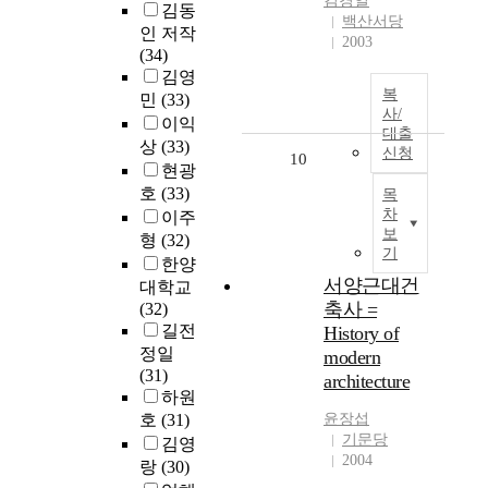
김경일
김동
백산서당
인 저작
2003
(34)
김영
복
민
(33)
사/
이익
대출
상
(33)
신청
10
현광
호
(33)
목
차
이주
보
형
(32)
기
한양
서양근대건
대학교
축사 =
(32)
길전
History of
정일
modern
(31)
architecture
하원
호
(31)
윤장섭
기문당
김영
2004
랑
(30)