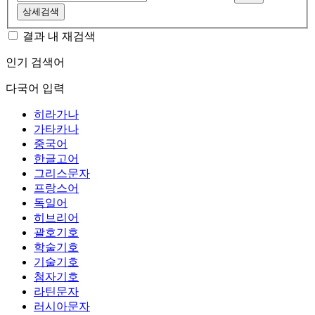
상세검색
결과 내 재검색
인기 검색어
다국어 입력
히라가나
가타카나
중국어
한글고어
그리스문자
프랑스어
독일어
히브리어
괄호기호
학술기호
기술기호
첨자기호
라틴문자
러시아문자