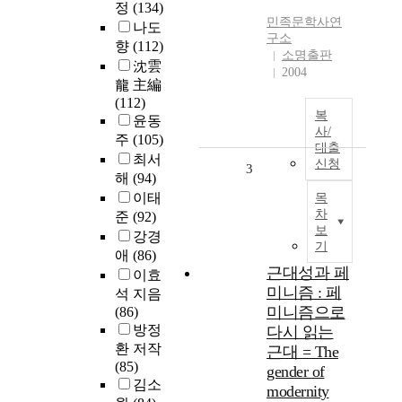
정
(134)
민족문학사연
나도
구소
향
(112)
소명출판
沈雲
2004
龍 主編
(112)
복
윤동
사/
주
(105)
대출
최서
신청
3
해
(94)
이태
목
차
준
(92)
보
강경
기
애
(86)
근대성과 페
이효
미니즘 : 페
석 지음
미니즘으로
(86)
방정
다시 읽는
환 저작
근대 = The
(85)
gender of
김소
modernity