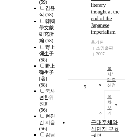
(59)
literary
김윤
thought at the
식
(58)
end of the
韓國
Japanese
學文獻
imperialism
硏究所
編
(58)
홍기돈
野上
소명출판
彌生子
2007
(58)
野上
복
彌生子
사/
[著]
대출
(58)
신청
5
국사
목
편찬위
차
원회
보
(56)
기
현진
근대주체와
건 지음
(56)
식민지 규율
김남
권력