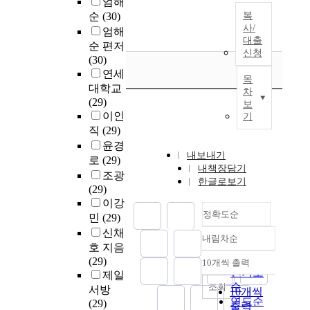
엄해
순
(30)
복
사/
엄해
대출
순 편저
신청
(30)
연세
목
대학교
차
(29)
보
이인
기
직
(29)
윤경
내보내기
로
(29)
내책장담기
조광
한글로보기
(29)
이강
정확도순
민
(29)
신채
내림차순
정확도
호 지음
순
(29)
10개씩 출력
내림차순
인기도
제일
순
조회
서방
10개씩
연도순
(29)
출력