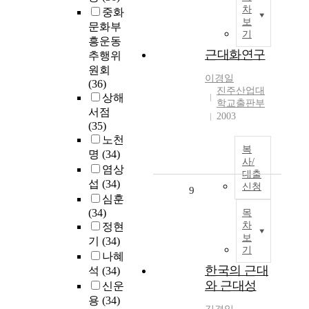
차
중화
보
문화부
기
흥운동
근대화연구
추행위
원회
이경일
(36)
진주산업대
상해
학교출판부
서점
2003
(35)
노천
복
명
(34)
사/
염상
대출
섭
(34)
신청
9
심훈
(34)
목
차
정현
보
기
(34)
기
나혜
한국의 근대
석
(34)
와 근대성
신운
용
(34)