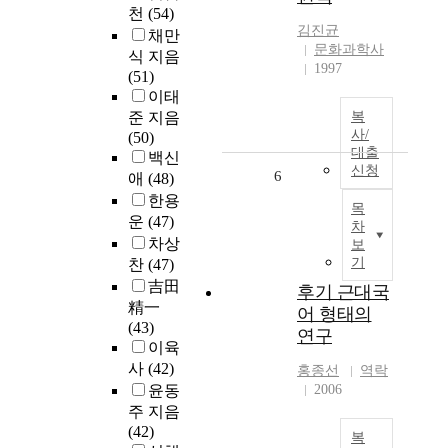
천
(54)
김진균
채만
문화과학사
식 지음
1997
(51)
이태
준 지음
복
사/
(50)
대출
백신
신청
6
애
(48)
한용
목
운
(47)
차
차상
보
기
찬
(47)
吉田
후기 근대국
精一
어 형태의
(43)
연구
이육
사
(42)
홍종선
역락
윤동
2006
주 지음
(42)
복