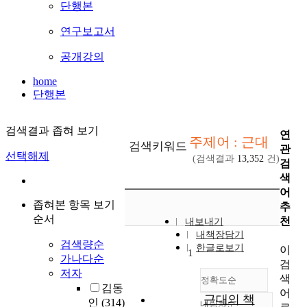
단행본
연구보고서
공개강의
home
단행본
검색결과 좁혀 보기
연
주제어 : 근대
검색키워드
관
선택해제
(검색결과
13,352
건)
검
색
어
좁혀본 항목 보기
추
순서
천
내보내기
내책장담기
검색량순
한글로보기
이
1
가나다순
검
저자
색
정확도순
김동
어
근대의 책
인
(314)
내림차순