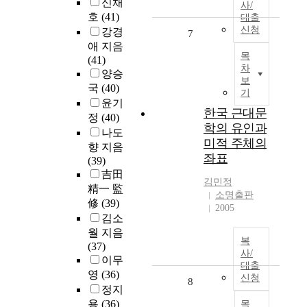
신채
사/
호
(41)
대출
신청
강경
7
애 지음
목
(41)
차
양승
보
국
(40)
기
윤기
한국 근대문
정
(40)
학의 유인과
나도
미적 주체의
향 지음
좌표
(39)
吉田
김민정
精一 監
소명출판
修
(39)
2005
김소
월 지음
복
(37)
사/
이무
대출
영
(36)
신청
8
정지
용
(36)
목