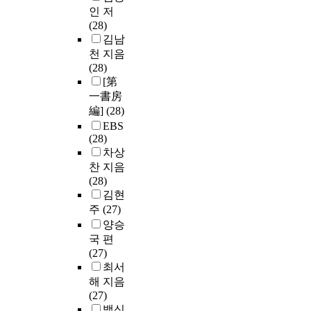
인 저
(28)
김남
천 지음
(28)
[第
一書房
編]
(28)
EBS
(28)
차상
찬 지음
(28)
김현
주
(27)
양승
국 편
(27)
최서
해 지음
(27)
백신