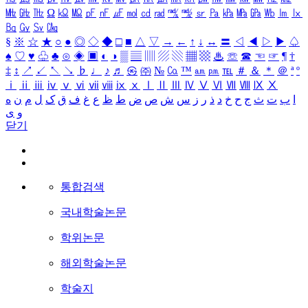
㎒
㎓
㎔
Ω
㏀
㏁
㎊
㎋
㎌
㏖
㏅
㎭
㎮
㎯
㏛
㎩
㎪
㎫
㎬
㏝
㏐
㏓
㏃
㏉
㏜
㏆
§
※
☆
★
○
●
◎
◇
◆
□
■
△
▽
→
←
↑
↓
↔
〓
◁
◀
▷
▶
♤
♠
♡
♥
♧
♣
⊙
◈
▣
◐
◑
▒
▤
▥
▨
▧
▦
▩
♨
☏
☎
☜
☞
¶
†
‡
↕
↗
↙
↖
↘
♭
♩
♪
♬
㉿
㈜
№
㏇
™
㏂
㏘
℡
＃
＆
＊
＠
ª
º
ⅰ
ⅱ
ⅲ
ⅳ
ⅴ
ⅵ
ⅶ
ⅷ
ⅸ
ⅹ
Ⅰ
Ⅱ
Ⅲ
Ⅳ
Ⅴ
Ⅵ
Ⅶ
Ⅷ
Ⅸ
Ⅹ
ا
ب
ت
ث
ج
ح
خ
د
ذ
ر
ز
س
ش
ص
ض
ط
ظ
ع
غ
ف
ق
ک
ل
م
ن
ه
و
ی
닫기
통합검색
국내학술논문
학위논문
해외학술논문
학술지