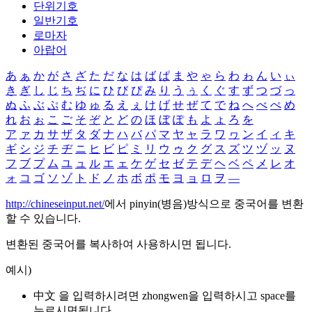
단위기호
일반기호
로마자
아랍어
あ
ぁ
か
が
さ
ざ
た
だ
な
は
ば
ぱ
ま
や
ゃ
ら
わ
ゎ
ん
い
ぃ
き
ぎ
し
じ
ち
ぢ
に
ひ
び
ぴ
み
り
う
ぅ
く
ぐ
す
ず
つ
づ
っ
ぬ
ふ
ぶ
ぷ
む
ゆ
ゅ
る
え
ぇ
け
げ
せ
ぜ
て
で
ね
へ
べ
ぺ
め
れ
お
ぉ
こ
ご
そ
ぞ
と
ど
の
ほ
ぼ
ぽ
も
よ
ょ
ろ
を
ア
ァ
カ
サ
ザ
タ
ダ
ナ
ハ
バ
パ
マ
ヤ
ャ
ラ
ワ
ヮ
ン
イ
ィ
キ
ギ
シ
ジ
チ
ヂ
ニ
ヒ
ビ
ピ
ミ
リ
ウ
ゥ
ク
グ
ス
ズ
ツ
ヅ
ッ
ヌ
フ
ブ
プ
ム
ユ
ュ
ル
エ
ェ
ケ
ゲ
セ
ゼ
テ
デ
ヘ
ベ
ペ
メ
レ
オ
ォ
コ
ゴ
ソ
ゾ
ト
ド
ノ
ホ
ボ
ポ
モ
ヨ
ョ
ロ
ヲ
―
http://chineseinput.net/
에서 pinyin(병음)방식으로 중국어를 변환
할 수 있습니다.
변환된 중국어를 복사하여 사용하시면 됩니다.
예시)
中文 을 입력하시려면
zhongwen
을 입력하시고 space를
누르시면됩니다.