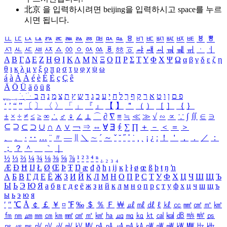
北京 을 입력하시려면
beijing
을 입력하시고 space를 누르
시면 됩니다.
ㅥ
ㅦ
ㅧ
ㅨ
ㅩ
ㅪ
ㅫ
ㅬ
ㅭ
ㅮ
ㅯ
ㅰ
ㅱ
ㅲ
ㅳ
ㅴ
ㅵ
ㅶ
ㅷ
ㅸ
ㅹ
ㅺ
ㅻ
ㅼ
ㅽ
ㅾ
ㅿ
ㆀ
ㆁ
ㆂ
ㆃ
ㆄ
ㆅ
ㆆ
ㆇ
ㆈ
ㆉ
ㆊ
ㆋ
ㆌ
ㆍ
ㆎ
Α
Β
Γ
Δ
Ε
Ζ
Η
Θ
Ι
Κ
Λ
Μ
Ν
Ξ
Ο
Π
Ρ
Σ
Τ
Υ
Φ
Χ
Ψ
Ω
α
β
γ
δ
ε
ζ
η
θ
ι
κ
λ
μ
ν
ξ
ο
π
ρ
σ
τ
υ
φ
χ
ψ
ω
á
à
Á
À
é
è
É
È
ç
Ç
ê
Ä
Ö
Ü
ä
ö
ü
ß
ְ
ֳ
ֲ
ֱ
ָ
ַ
ֵ
ֶ
ִ
ֹ
ּ
ֻ
ׂ
ׁ
ּ
ב
ה
נ
מ
צ
ת
ץ
ש
ד
ג
כ
ע
י
ח
ל
ך
ף
ק
ר
א
ט
ו
ן
ם
פ
‘
’
“
”
〔
〕
〈
〉
「
」
『
』
【
】
＂
（
）
［
］
｛
｝
±
×
÷
≠
≤
≥
∞
∴
♂
♀
∠
⊥
⌒
∂
∇
≡
≒
≪
≫
√
∽
∝
∵
∫
∬
∈
∋
⊆
⊇
⊂
⊃
∪
∩
∧
∨
￢
⇒
⇔
∀
∃
∮
∑
∏
＋
－
＜
＝
＞
、
。
·
‥
…
¨
〃
―
∥
＼
∼
´
～
ˇ
˘
˝
˚
˙
¸
˛
¡
¿
ː
！
＇
，
．
／
：
；
？
＾
＿
｀
｜
½
⅓
⅔
¼
¾
⅛
⅜
⅝
⅞
¹
²
³
⁴
ⁿ
₁
₂
₃
₄
Æ
Ð
Ħ
Ĳ
Ł
Ø
Œ
Þ
Ŧ
Ŋ
æ
đ
ð
ħ
ı
ĳ
ĸ
ŀ
ł
ø
œ
ß
þ
ŧ
ŋ
ŉ
А
Б
В
Г
Д
Е
Ё
Ж
З
И
Й
К
Л
М
Н
О
П
Р
С
Т
У
Ф
Х
Ц
Ч
Ш
Щ
Ъ
Ы
Ь
Э
Ю
Я
а
б
в
г
д
е
ё
ж
з
и
й
к
л
м
н
о
п
р
с
т
у
ф
х
ц
ч
ш
щ
ъ
ы
ь
э
ю
я
′
″
℃
Å
￠
￡
￥
¤
℉
‰
＄
％
Ｆ
￦
㎕
㎖
㎗
ℓ
㎘
㏄
㎣
㎤
㎥
㎦
㎙
㎚
㎛
㎜
㎝
㎞
㎟
㎠
㎡
㎢
㏊
㎍
㎎
㎏
㏏
㎈
㎉
㏈
㎧
㎨
㎰
㎱
㎲
㎳
㎴
㎵
㎶
㎷
㎸
㎹
㎀
㎁
㎂
㎃
㎄
㎺
㎻
㎽
㎾
㎿
㎐
㎑