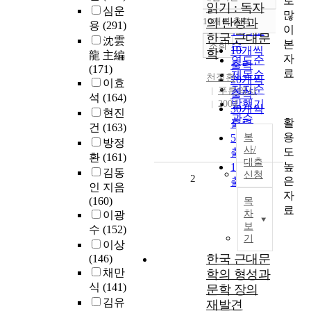
로
정확도
읽기 : 독자
심운
많
순
10개씩 출력
의 탄생과
용
(291)
내림차순
이
인기도
한국 근대문
沈雲
본
순
조회
10개씩
학
龍 主編
자
연도순
출력
(171)
료
제목순
천정환
20개씩
이효
저자순
푸른역사
출력
석
(164)
발행기
2004
30개씩
현진
관순
활
출력
건
(163)
용
50개씩
복
방정
사/
도
출력
환
(161)
대출
높
100개씩
김동
신청
2
은
출력
인 지음
자
(160)
목
료
차
이광
보
수
(152)
기
이상
한국 근대문
(146)
채만
학의 형성과
식
(141)
문학 장의
김유
재발견