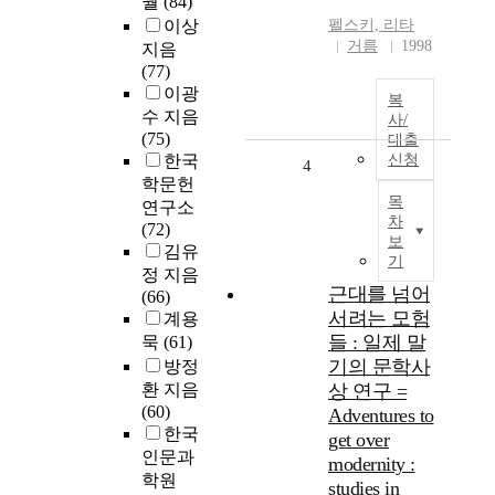
월
(84)
이상
펠스키, 리타
거름
1998
지음
(77)
이광
복
수 지음
사/
(75)
대출
한국
신청
4
학문헌
목
연구소
차
(72)
보
김유
기
정 지음
근대를 넘어
(66)
서려는 모험
계용
들 : 일제 말
묵
(61)
기의 문학사
방정
환 지음
상 연구 =
(60)
Adventures to
한국
get over
인문과
modernity :
학원
studies in