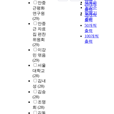
제목순
안중
20개씩
저자순
근평화
출력
발행기
연구원
30개씩
관순
(29)
출력
안중
50개씩
근 자료
출력
집 편찬
100개씩
위원회
출력
(29)
이강
민 엮음
(29)
서울
대학교
(28)
김내
성
(28)
김송
(28)
조명
희
(28)
김동