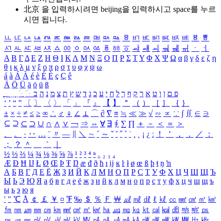
北京 을 입력하시려면
beijing
을 입력하시고 space를 누르
시면 됩니다.
ㅥ
ㅦ
ㅧ
ㅨ
ㅩ
ㅪ
ㅫ
ㅬ
ㅭ
ㅮ
ㅯ
ㅰ
ㅱ
ㅲ
ㅳ
ㅴ
ㅵ
ㅶ
ㅷ
ㅸ
ㅹ
ㅺ
ㅻ
ㅼ
ㅽ
ㅾ
ㅿ
ㆀ
ㆁ
ㆂ
ㆃ
ㆄ
ㆅ
ㆆ
ㆇ
ㆈ
ㆉ
ㆊ
ㆋ
ㆌ
ㆍ
ㆎ
Α
Β
Γ
Δ
Ε
Ζ
Η
Θ
Ι
Κ
Λ
Μ
Ν
Ξ
Ο
Π
Ρ
Σ
Τ
Υ
Φ
Χ
Ψ
Ω
α
β
γ
δ
ε
ζ
η
θ
ι
κ
λ
μ
ν
ξ
ο
π
ρ
σ
τ
υ
φ
χ
ψ
ω
á
à
Á
À
é
è
É
È
ç
Ç
ê
Ä
Ö
Ü
ä
ö
ü
ß
ְ
ֳ
ֲ
ֱ
ָ
ַ
ֵ
ֶ
ִ
ֹ
ּ
ֻ
ׂ
ׁ
ּ
ב
ה
נ
מ
צ
ת
ץ
ש
ד
ג
כ
ע
י
ח
ל
ך
ף
ק
ר
א
ט
ו
ן
ם
פ
‘
’
“
”
〔
〕
〈
〉
「
」
『
』
【
】
＂
（
）
［
］
｛
｝
±
×
÷
≠
≤
≥
∞
∴
♂
♀
∠
⊥
⌒
∂
∇
≡
≒
≪
≫
√
∽
∝
∵
∫
∬
∈
∋
⊆
⊇
⊂
⊃
∪
∩
∧
∨
￢
⇒
⇔
∀
∃
∮
∑
∏
＋
－
＜
＝
＞
、
。
·
‥
…
¨
〃
―
∥
＼
∼
´
～
ˇ
˘
˝
˚
˙
¸
˛
¡
¿
ː
！
＇
，
．
／
：
；
？
＾
＿
｀
｜
½
⅓
⅔
¼
¾
⅛
⅜
⅝
⅞
¹
²
³
⁴
ⁿ
₁
₂
₃
₄
Æ
Ð
Ħ
Ĳ
Ł
Ø
Œ
Þ
Ŧ
Ŋ
æ
đ
ð
ħ
ı
ĳ
ĸ
ŀ
ł
ø
œ
ß
þ
ŧ
ŋ
ŉ
А
Б
В
Г
Д
Е
Ё
Ж
З
И
Й
К
Л
М
Н
О
П
Р
С
Т
У
Ф
Х
Ц
Ч
Ш
Щ
Ъ
Ы
Ь
Э
Ю
Я
а
б
в
г
д
е
ё
ж
з
и
й
к
л
м
н
о
п
р
с
т
у
ф
х
ц
ч
ш
щ
ъ
ы
ь
э
ю
я
′
″
℃
Å
￠
￡
￥
¤
℉
‰
＄
％
Ｆ
￦
㎕
㎖
㎗
ℓ
㎘
㏄
㎣
㎤
㎥
㎦
㎙
㎚
㎛
㎜
㎝
㎞
㎟
㎠
㎡
㎢
㏊
㎍
㎎
㎏
㏏
㎈
㎉
㏈
㎧
㎨
㎰
㎱
㎲
㎳
㎴
㎵
㎶
㎷
㎸
㎹
㎀
㎁
㎂
㎃
㎄
㎺
㎻
㎽
㎾
㎿
㎐
㎑