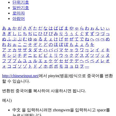
단위기호
일반기호
로마자
아랍어
あ
ぁ
か
が
さ
ざ
た
だ
な
は
ば
ぱ
ま
や
ゃ
ら
わ
ゎ
ん
い
ぃ
き
ぎ
し
じ
ち
ぢ
に
ひ
び
ぴ
み
り
う
ぅ
く
ぐ
す
ず
つ
づ
っ
ぬ
ふ
ぶ
ぷ
む
ゆ
ゅ
る
え
ぇ
け
げ
せ
ぜ
て
で
ね
へ
べ
ぺ
め
れ
お
ぉ
こ
ご
そ
ぞ
と
ど
の
ほ
ぼ
ぽ
も
よ
ょ
ろ
を
ア
ァ
カ
サ
ザ
タ
ダ
ナ
ハ
バ
パ
マ
ヤ
ャ
ラ
ワ
ヮ
ン
イ
ィ
キ
ギ
シ
ジ
チ
ヂ
ニ
ヒ
ビ
ピ
ミ
リ
ウ
ゥ
ク
グ
ス
ズ
ツ
ヅ
ッ
ヌ
フ
ブ
プ
ム
ユ
ュ
ル
エ
ェ
ケ
ゲ
セ
ゼ
テ
デ
ヘ
ベ
ペ
メ
レ
オ
ォ
コ
ゴ
ソ
ゾ
ト
ド
ノ
ホ
ボ
ポ
モ
ヨ
ョ
ロ
ヲ
―
http://chineseinput.net/
에서 pinyin(병음)방식으로 중국어를 변환
할 수 있습니다.
변환된 중국어를 복사하여 사용하시면 됩니다.
예시)
中文 을 입력하시려면
zhongwen
을 입력하시고 space를
누르시면됩니다.