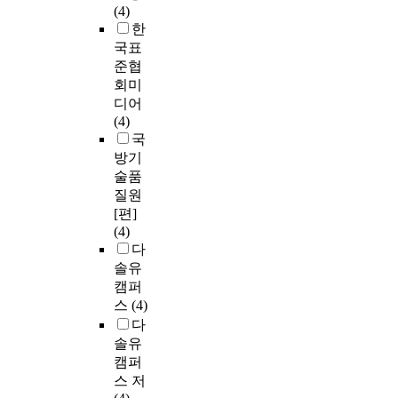
(4)
한
국표
준협
회미
디어
(4)
국
방기
술품
질원
[편]
(4)
다
솔유
캠퍼
스
(4)
다
솔유
캠퍼
스 저