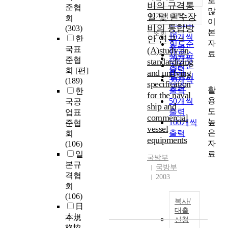
로
정확도
비의 규격통
준협
많
순
일 및 민수장
10개씩 출력
회
내림차순
이
인기도
비의 통합방
(303)
본
순
조회
10개씩
한
안 연구 =
자
연도순
출력
국표
(A)study on
료
제목순
20개씩
준협
standardizing
저자순
출력
회 [편]
and unifying
발행기
30개씩
(189)
specification
관순
활
출력
한
for the naval
용
50개씩
국공
ship and
도
출력
업표
commercial
높
100개씩
준협
vessel
은
출력
회
equipments
자
(106)
료
일
국방부
본규
국방부
격협
2003
회
(106)
복사/
日
대출
本規
신청
格協