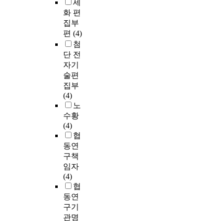
세
화 편
집부
편
(4)
첨
단 전
자기
술편
집부
(4)
노
수황
(4)
협
동연
구책
임자
(4)
협
동연
구기
관명