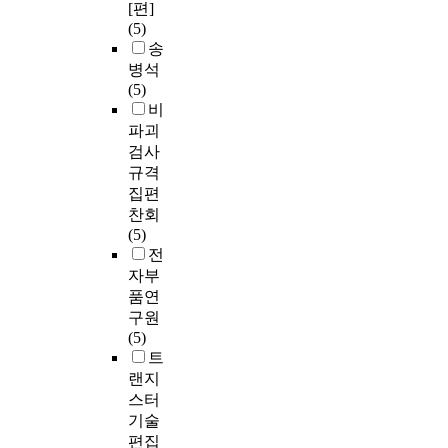
[편]
(5)
송
병석
(5)
비
파괴
검사
규격
집편
찬회
(5)
전
자부
품연
구원
(5)
트
랜지
스터
기술
편집