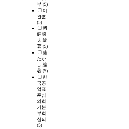
부
(5)
이
관훈
(5)
猪
飼國
夫 編
著
(5)
藤
たか
し 編
著
(5)
한
국공
업표
준심
의회
기본
부회
심의
(5)