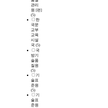
관리
원 [편]
(5)
한
국문
교부
교육
시설
국
(5)
국
방기
술품
질원
(5)
기
술표
준원
(5)
기
술표
준원