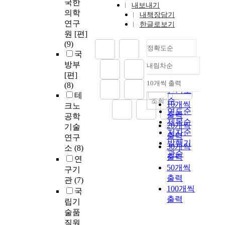
국한
내보내기
의학
내책장담기
연구
한글로보기
원 [편]
(9)
정확도순
국
방부
내림차순
정확도
[편]
순
10개씩 출력
(8)
내림차순
인기도
테
순
조회
10개씩
크노
연도순
출력
공학
제목순
20개씩
기술
저자순
출력
연구
발행기
30개씩
소
(8)
관순
출력
연
50개씩
구기
출력
관
(7)
100개씩
국
출력
립기
술품
질원