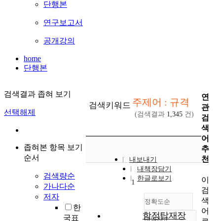
단행본
연구보고서
공개강의
home
단행본
검색결과 좁혀 보기
연
주제어 : 규격
검색키워드
관
선택해제
(검색결과
1,345
건)
검
색
어
좁혀본 항목 보기
추
순서
천
내보내기
내책장담기
검색량순
한글로보기
이
1
가나다순
검
저자
색
정확도순
한
어
함정탑재장
국표
내림차순