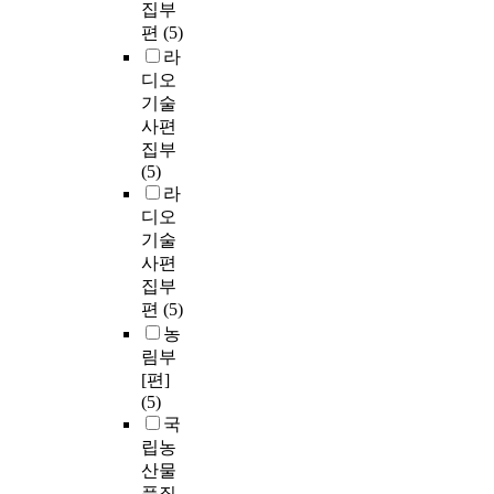
집부
편
(5)
라
디오
기술
사편
집부
(5)
라
디오
기술
사편
집부
편
(5)
농
림부
[편]
(5)
국
립농
산물
품질