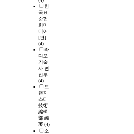
(4)
한
국표
준협
회미
디어
[편]
(4)
라
디오
기술
사 편
집부
(4)
트
랜지
스터
技術
編輯
部 編
著
(4)
소