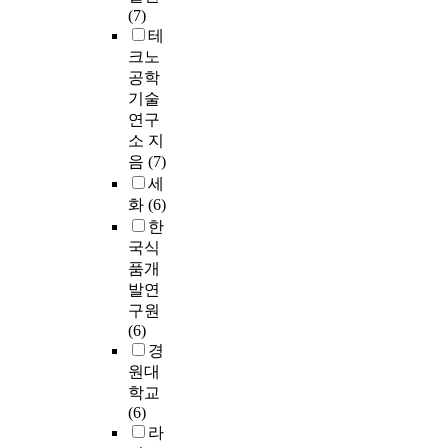
(7)
테
크노
공학
기술
연구
소 지
음
(7)
세
화
(6)
한
국식
품개
발연
구원
(6)
경
원대
학교
(6)
라