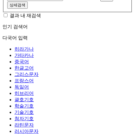
상세검색
결과 내 재검색
인기 검색어
다국어 입력
히라가나
가타카나
중국어
한글고어
그리스문자
프랑스어
독일어
히브리어
괄호기호
학술기호
기술기호
첨자기호
라틴문자
러시아문자