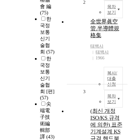
2
會 編
목차
(75)
보기
한
全世界眞空
국정
管.半導體規
보통
格集
신기
술협
태백사
회
(57)
태백사
1966
한
국정
보통
복사/
신기
대출
신청
술협
회 [편]
3
목차
(57)
보기
尖
端電
(최신 개정
子技
ISO/KS 규격
術編
에 의한) 표준
輯部
기계설계 KS
譯
(43)
규격 핸드북