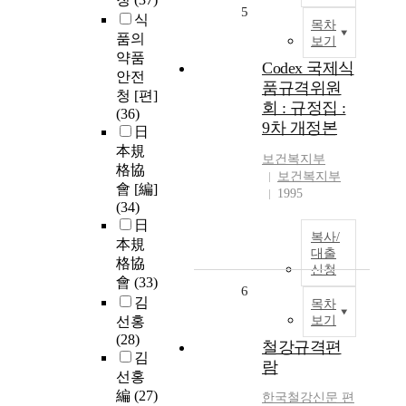
5
식
목차
품의
보기
약품
Codex 국제식
안전
품규격위원
청 [편]
회 : 규정집 :
(36)
9차 개정본
日
本規
보건복지부
格協
보건복지부
會 [編]
1995
(34)
日
복사/
本規
대출
格協
신청
會
(33)
6
김
목차
선홍
보기
(28)
철강규격편
김
람
선홍
編
(27)
한국철강신문 편