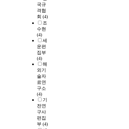
국규
격협
회
(4)
조
수현
(4)
세
운편
집부
(4)
해
외기
술자
료연
구소
(4)
기
전연
구사
편집
부
(4)