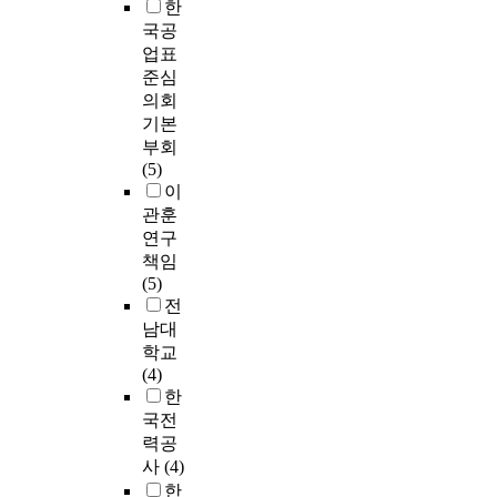
한
국공
업표
준심
의회
기본
부회
(5)
이
관훈
연구
책임
(5)
전
남대
학교
(4)
한
국전
력공
사
(4)
한