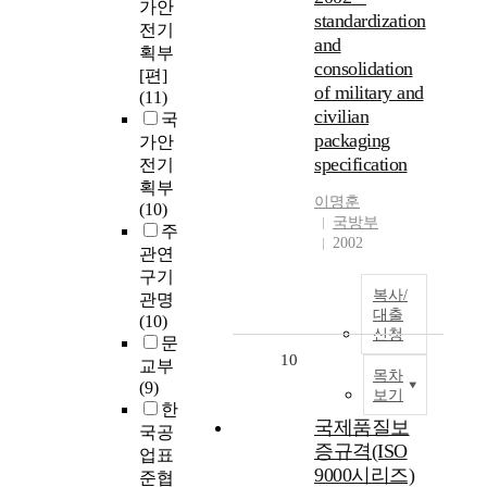
가안
standardization
전기
and
획부
consolidation
[편]
of military and
(11)
civilian
국
packaging
가안
specification
전기
획부
이명훈
(10)
국방부
주
2002
관연
구기
복사/
관명
대출
(10)
신청
문
10
교부
목차
(9)
보기
한
국제품질보
국공
증규격(ISO
업표
9000시리즈)
준협