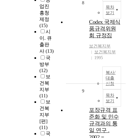
8
업진
목차
흥청
보기
제정
Codex 국제식
(15)
품규격위원
시
회 규정집
이. 큐
출판
보건복지부
사
(13)
보건복지부
국
1995
방부
(12)
복사/
보
대출
건복
신청
지부
9
(11)
목차
보기
보
건복
포장규격 표
지부
준화 및 민수
[편]
규격과의 통
(11)
일 연구 .
국
2002 =