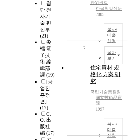
찬위원회
첨
한국철강신문
단 전
2005
자기
술 편
집부
복사/
대출
(21)
신청
尖
7
端 電
목차
子技
보기
術 編
住宅資材 規
輯部
格化 方案 硏
譯
(19)
究
[공
업진
국립기술품질원
흥청
國立技術品質
편]
院
(17)
1997
C.
Q. 出
복사/
版社
대출
編
(17)
신청
공