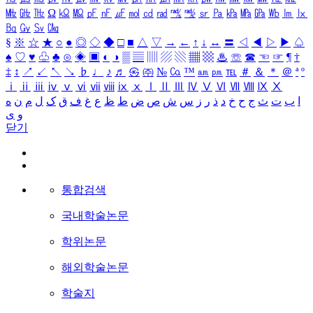
㎒
㎓
㎔
Ω
㏀
㏁
㎊
㎋
㎌
㏖
㏅
㎭
㎮
㎯
㏛
㎩
㎪
㎫
㎬
㏝
㏐
㏓
㏃
㏉
㏜
㏆
§
※
☆
★
○
●
◎
◇
◆
□
■
△
▽
→
←
↑
↓
↔
〓
◁
◀
▷
▶
♤
♠
♡
♥
♧
♣
⊙
◈
▣
◐
◑
▒
▤
▥
▨
▧
▦
▩
♨
☏
☎
☜
☞
¶
†
‡
↕
↗
↙
↖
↘
♭
♩
♪
♬
㉿
㈜
№
㏇
™
㏂
㏘
℡
＃
＆
＊
＠
ª
º
ⅰ
ⅱ
ⅲ
ⅳ
ⅴ
ⅵ
ⅶ
ⅷ
ⅸ
ⅹ
Ⅰ
Ⅱ
Ⅲ
Ⅳ
Ⅴ
Ⅵ
Ⅶ
Ⅷ
Ⅸ
Ⅹ
ا
ب
ت
ث
ج
ح
خ
د
ذ
ر
ز
س
ش
ص
ض
ط
ظ
ع
غ
ف
ق
ک
ل
م
ن
ه
و
ی
닫기
통합검색
국내학술논문
학위논문
해외학술논문
학술지