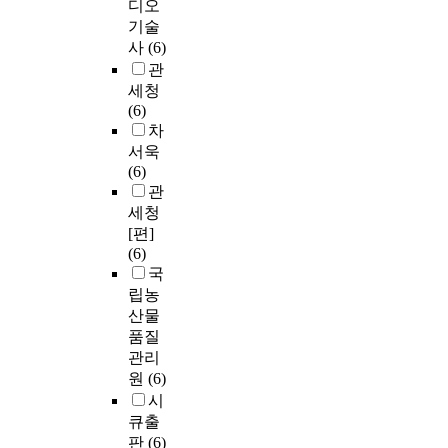
디오
기술
사
(6)
관
세청
(6)
차
서욱
(6)
관
세청
[편]
(6)
국
립농
산물
품질
관리
원
(6)
시
큐출
판
(6)