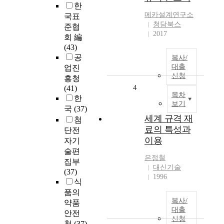
한
메카설계연구소
국표
청담북스
준협
2017
회 編
(43)
공
복사/
대출
업진
신청
흥청
4
(41)
목차
한
보기
국
(37)
세계 규격 재
첨
료의 특성과
단전
이용
자기
술편
은정철
집부
대신기술
(37)
1996
식
품의
복사/
약품
대출
안전
신청
청
(37)