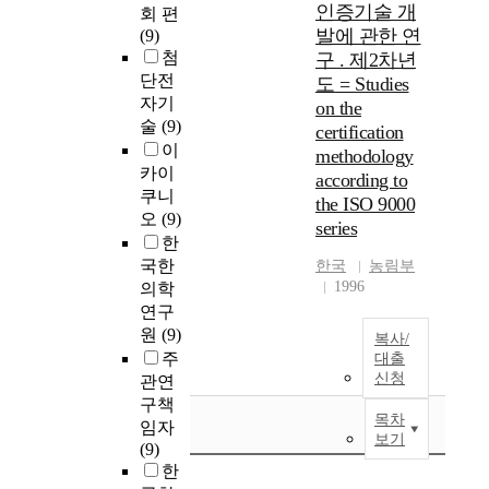
인증기술 개
회 편
발에 관한 연
(9)
첨
구 . 제2차년
단전
도 = Studies
자기
on the
술
(9)
certification
이
methodology
카이
according to
쿠니
the ISO 9000
오
(9)
series
한
국한
한국
농림부
1996
의학
연구
원
(9)
복사/
주
대출
신청
관연
구책
목차
임자
보기
(9)
한