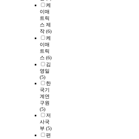
케
이매
트릭
스 제
작
(6)
케
이매
트릭
스
(6)
김
영일
(5)
한
국기
계연
구원
(5)
저
사국
부
(5)
편