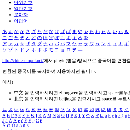
단위기호
일반기호
로마자
아랍어
あ
ぁ
か
が
さ
ざ
た
だ
な
は
ば
ぱ
ま
や
ゃ
ら
わ
ゎ
ん
い
ぃ
き
こ
ご
そ
ぞ
と
ど
の
ほ
ぼ
ぽ
も
よ
ょ
ろ
を
ア
ァ
カ
サ
ザ
タ
ダ
ナ
ハ
バ
パ
マ
ヤ
ャ
ラ
ワ
ヮ
ン
イ
ィ
キ
ギ
ソ
ゾ
ト
ド
ノ
ホ
ボ
ポ
モ
ヨ
ョ
ロ
ヲ
―
http://chineseinput.net/
에서 pinyin(병음)방식으로 중국어를 변환
변환된 중국어를 복사하여 사용하시면 됩니다.
예시)
中文 을 입력하시려면
zhongwen
을 입력하시고 space를
北京 을 입력하시려면
beijing
을 입력하시고 space를 누르
ㅥ
ㅦ
ㅧ
ㅨ
ㅩ
ㅪ
ㅫ
ㅬ
ㅭ
ㅮ
ㅯ
ㅰ
ㅱ
ㅲ
ㅳ
ㅴ
ㅵ
ㅶ
ㅷ
ㅸ
ㅹ
ㅺ
Α
Β
Γ
Δ
Ε
Ζ
Η
Θ
Ι
Κ
Λ
Μ
Ν
Ξ
Ο
Π
Ρ
Σ
Τ
Υ
Φ
Χ
Ψ
Ω
α
β
γ
δ
ε
ζ
η
á
à
Á
À
é
è
É
È
ç
Ç
ê
Ä
Ö
Ü
ä
ö
ü
ß