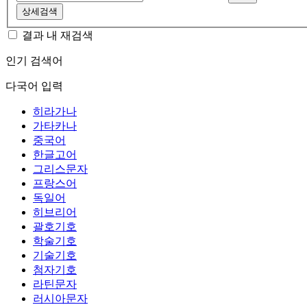
상세검색
결과 내 재검색
인기 검색어
다국어 입력
히라가나
가타카나
중국어
한글고어
그리스문자
프랑스어
독일어
히브리어
괄호기호
학술기호
기술기호
첨자기호
라틴문자
러시아문자