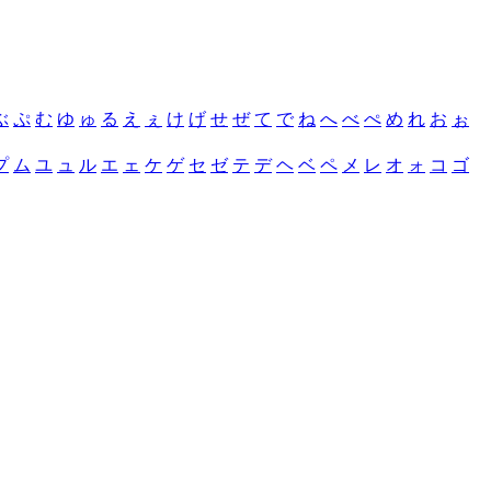
ぶ
ぷ
む
ゆ
ゅ
る
え
ぇ
け
げ
せ
ぜ
て
で
ね
へ
べ
ぺ
め
れ
お
ぉ
プ
ム
ユ
ュ
ル
エ
ェ
ケ
ゲ
セ
ゼ
テ
デ
ヘ
ベ
ペ
メ
レ
オ
ォ
コ
ゴ