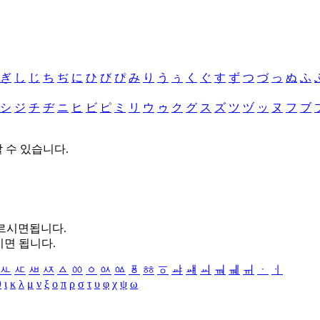
ぎ
し
じ
ち
ぢ
に
ひ
び
ぴ
み
り
う
ぅ
く
ぐ
す
ず
つ
づ
っ
ぬ
ふ
シ
ジ
チ
ヂ
ニ
ヒ
ビ
ピ
ミ
リ
ウ
ゥ
ク
グ
ス
ズ
ツ
ヅ
ッ
ヌ
フ
ブ
할 수 있습니다.
누르시면됩니다.
시면 됩니다.
ㅻ
ㅼ
ㅽ
ㅾ
ㅿ
ㆀ
ㆁ
ㆂ
ㆃ
ㆄ
ㆅ
ㆆ
ㆇ
ㆈ
ㆉ
ㆊ
ㆋ
ㆌ
ㆍ
ㆎ
θ
ι
κ
λ
μ
ν
ξ
ο
π
ρ
σ
τ
υ
φ
χ
ψ
ω