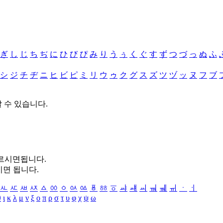
ぎ
し
じ
ち
ぢ
に
ひ
び
ぴ
み
り
う
ぅ
く
ぐ
す
ず
つ
づ
っ
ぬ
ふ
シ
ジ
チ
ヂ
ニ
ヒ
ビ
ピ
ミ
リ
ウ
ゥ
ク
グ
ス
ズ
ツ
ヅ
ッ
ヌ
フ
ブ
할 수 있습니다.
누르시면됩니다.
시면 됩니다.
ㅻ
ㅼ
ㅽ
ㅾ
ㅿ
ㆀ
ㆁ
ㆂ
ㆃ
ㆄ
ㆅ
ㆆ
ㆇ
ㆈ
ㆉ
ㆊ
ㆋ
ㆌ
ㆍ
ㆎ
θ
ι
κ
λ
μ
ν
ξ
ο
π
ρ
σ
τ
υ
φ
χ
ψ
ω