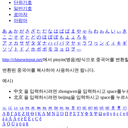
단위기호
일반기호
로마자
아랍어
あ
ぁ
か
が
さ
ざ
た
だ
な
は
ば
ぱ
ま
や
ゃ
ら
わ
ゎ
ん
い
ぃ
き
こ
ご
そ
ぞ
と
ど
の
ほ
ぼ
ぽ
も
よ
ょ
ろ
を
ア
ァ
カ
サ
ザ
タ
ダ
ナ
ハ
バ
パ
マ
ヤ
ャ
ラ
ワ
ヮ
ン
イ
ィ
キ
ギ
ソ
ゾ
ト
ド
ノ
ホ
ボ
ポ
モ
ヨ
ョ
ロ
ヲ
―
http://chineseinput.net/
에서 pinyin(병음)방식으로 중국어를 변환
변환된 중국어를 복사하여 사용하시면 됩니다.
예시)
中文 을 입력하시려면
zhongwen
을 입력하시고 space를
北京 을 입력하시려면
beijing
을 입력하시고 space를 누르
ㅥ
ㅦ
ㅧ
ㅨ
ㅩ
ㅪ
ㅫ
ㅬ
ㅭ
ㅮ
ㅯ
ㅰ
ㅱ
ㅲ
ㅳ
ㅴ
ㅵ
ㅶ
ㅷ
ㅸ
ㅹ
ㅺ
Α
Β
Γ
Δ
Ε
Ζ
Η
Θ
Ι
Κ
Λ
Μ
Ν
Ξ
Ο
Π
Ρ
Σ
Τ
Υ
Φ
Χ
Ψ
Ω
α
β
γ
δ
ε
ζ
η
á
à
Á
À
é
è
É
È
ç
Ç
ê
Ä
Ö
Ü
ä
ö
ü
ß