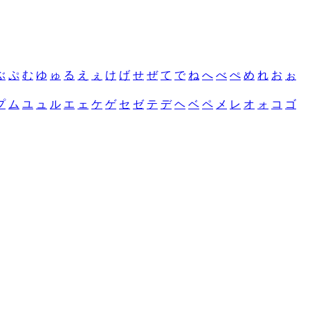
ぶ
ぷ
む
ゆ
ゅ
る
え
ぇ
け
げ
せ
ぜ
て
で
ね
へ
べ
ぺ
め
れ
お
ぉ
プ
ム
ユ
ュ
ル
エ
ェ
ケ
ゲ
セ
ゼ
テ
デ
ヘ
ベ
ペ
メ
レ
オ
ォ
コ
ゴ