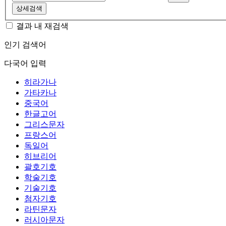
상세검색
결과 내 재검색
인기 검색어
다국어 입력
히라가나
가타카나
중국어
한글고어
그리스문자
프랑스어
독일어
히브리어
괄호기호
학술기호
기술기호
첨자기호
라틴문자
러시아문자