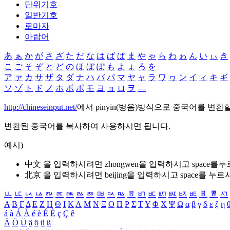
단위기호
일반기호
로마자
아랍어
あ
ぁ
か
が
さ
ざ
た
だ
な
は
ば
ぱ
ま
や
ゃ
ら
わ
ゎ
ん
い
ぃ
き
こ
ご
そ
ぞ
と
ど
の
ほ
ぼ
ぽ
も
よ
ょ
ろ
を
ア
ァ
カ
サ
ザ
タ
ダ
ナ
ハ
バ
パ
マ
ヤ
ャ
ラ
ワ
ヮ
ン
イ
ィ
キ
ギ
ソ
ゾ
ト
ド
ノ
ホ
ボ
ポ
モ
ヨ
ョ
ロ
ヲ
―
http://chineseinput.net/
에서 pinyin(병음)방식으로 중국어를 변환
변환된 중국어를 복사하여 사용하시면 됩니다.
예시)
中文 을 입력하시려면
zhongwen
을 입력하시고 space를
北京 을 입력하시려면
beijing
을 입력하시고 space를 누르
ㅥ
ㅦ
ㅧ
ㅨ
ㅩ
ㅪ
ㅫ
ㅬ
ㅭ
ㅮ
ㅯ
ㅰ
ㅱ
ㅲ
ㅳ
ㅴ
ㅵ
ㅶ
ㅷ
ㅸ
ㅹ
ㅺ
Α
Β
Γ
Δ
Ε
Ζ
Η
Θ
Ι
Κ
Λ
Μ
Ν
Ξ
Ο
Π
Ρ
Σ
Τ
Υ
Φ
Χ
Ψ
Ω
α
β
γ
δ
ε
ζ
η
á
à
Á
À
é
è
É
È
ç
Ç
ê
Ä
Ö
Ü
ä
ö
ü
ß