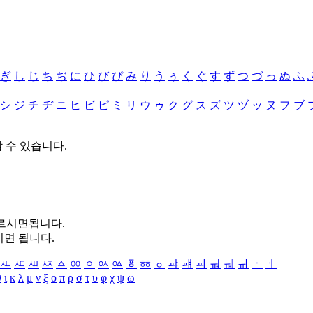
ぎ
し
じ
ち
ぢ
に
ひ
び
ぴ
み
り
う
ぅ
く
ぐ
す
ず
つ
づ
っ
ぬ
ふ
シ
ジ
チ
ヂ
ニ
ヒ
ビ
ピ
ミ
リ
ウ
ゥ
ク
グ
ス
ズ
ツ
ヅ
ッ
ヌ
フ
ブ
할 수 있습니다.
누르시면됩니다.
시면 됩니다.
ㅻ
ㅼ
ㅽ
ㅾ
ㅿ
ㆀ
ㆁ
ㆂ
ㆃ
ㆄ
ㆅ
ㆆ
ㆇ
ㆈ
ㆉ
ㆊ
ㆋ
ㆌ
ㆍ
ㆎ
θ
ι
κ
λ
μ
ν
ξ
ο
π
ρ
σ
τ
υ
φ
χ
ψ
ω