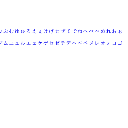
ぶ
ぷ
む
ゆ
ゅ
る
え
ぇ
け
げ
せ
ぜ
て
で
ね
へ
べ
ぺ
め
れ
お
ぉ
プ
ム
ユ
ュ
ル
エ
ェ
ケ
ゲ
セ
ゼ
テ
デ
ヘ
ベ
ペ
メ
レ
オ
ォ
コ
ゴ