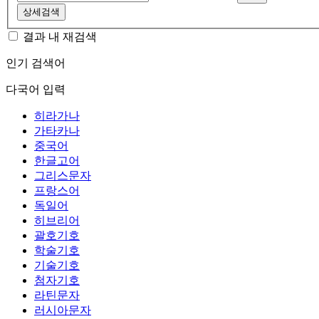
상세검색
결과 내 재검색
인기 검색어
다국어 입력
히라가나
가타카나
중국어
한글고어
그리스문자
프랑스어
독일어
히브리어
괄호기호
학술기호
기술기호
첨자기호
라틴문자
러시아문자