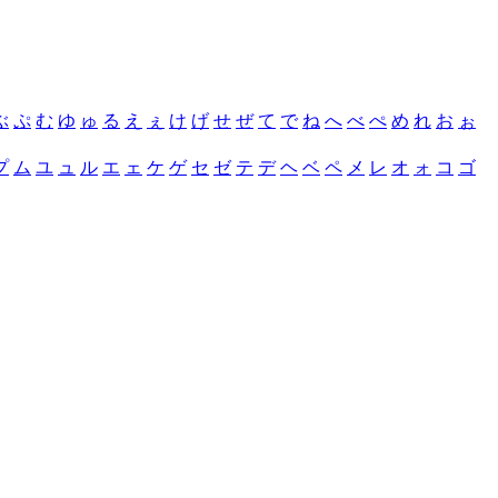
ぶ
ぷ
む
ゆ
ゅ
る
え
ぇ
け
げ
せ
ぜ
て
で
ね
へ
べ
ぺ
め
れ
お
ぉ
プ
ム
ユ
ュ
ル
エ
ェ
ケ
ゲ
セ
ゼ
テ
デ
ヘ
ベ
ペ
メ
レ
オ
ォ
コ
ゴ