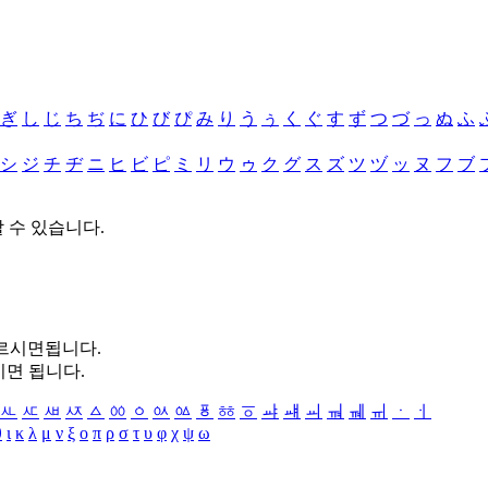
ぎ
し
じ
ち
ぢ
に
ひ
び
ぴ
み
り
う
ぅ
く
ぐ
す
ず
つ
づ
っ
ぬ
ふ
シ
ジ
チ
ヂ
ニ
ヒ
ビ
ピ
ミ
リ
ウ
ゥ
ク
グ
ス
ズ
ツ
ヅ
ッ
ヌ
フ
ブ
할 수 있습니다.
누르시면됩니다.
시면 됩니다.
ㅻ
ㅼ
ㅽ
ㅾ
ㅿ
ㆀ
ㆁ
ㆂ
ㆃ
ㆄ
ㆅ
ㆆ
ㆇ
ㆈ
ㆉ
ㆊ
ㆋ
ㆌ
ㆍ
ㆎ
θ
ι
κ
λ
μ
ν
ξ
ο
π
ρ
σ
τ
υ
φ
χ
ψ
ω