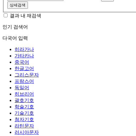
상세검색
결과 내 재검색
인기 검색어
다국어 입력
히라가나
가타카나
중국어
한글고어
그리스문자
프랑스어
독일어
히브리어
괄호기호
학술기호
기술기호
첨자기호
라틴문자
러시아문자