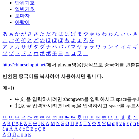
단위기호
일반기호
로마자
아랍어
あ
ぁ
か
が
さ
ざ
た
だ
な
は
ば
ぱ
ま
や
ゃ
ら
わ
ゎ
ん
い
ぃ
き
こ
ご
そ
ぞ
と
ど
の
ほ
ぼ
ぽ
も
よ
ょ
ろ
を
ア
ァ
カ
サ
ザ
タ
ダ
ナ
ハ
バ
パ
マ
ヤ
ャ
ラ
ワ
ヮ
ン
イ
ィ
キ
ギ
ソ
ゾ
ト
ド
ノ
ホ
ボ
ポ
モ
ヨ
ョ
ロ
ヲ
―
http://chineseinput.net/
에서 pinyin(병음)방식으로 중국어를 변환
변환된 중국어를 복사하여 사용하시면 됩니다.
예시)
中文 을 입력하시려면
zhongwen
을 입력하시고 space를
北京 을 입력하시려면
beijing
을 입력하시고 space를 누르
ㅥ
ㅦ
ㅧ
ㅨ
ㅩ
ㅪ
ㅫ
ㅬ
ㅭ
ㅮ
ㅯ
ㅰ
ㅱ
ㅲ
ㅳ
ㅴ
ㅵ
ㅶ
ㅷ
ㅸ
ㅹ
ㅺ
Α
Β
Γ
Δ
Ε
Ζ
Η
Θ
Ι
Κ
Λ
Μ
Ν
Ξ
Ο
Π
Ρ
Σ
Τ
Υ
Φ
Χ
Ψ
Ω
α
β
γ
δ
ε
ζ
η
á
à
Á
À
é
è
É
È
ç
Ç
ê
Ä
Ö
Ü
ä
ö
ü
ß