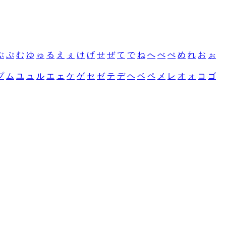
ぶ
ぷ
む
ゆ
ゅ
る
え
ぇ
け
げ
せ
ぜ
て
で
ね
へ
べ
ぺ
め
れ
お
ぉ
プ
ム
ユ
ュ
ル
エ
ェ
ケ
ゲ
セ
ゼ
テ
デ
ヘ
ベ
ペ
メ
レ
オ
ォ
コ
ゴ