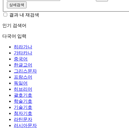
상세검색
결과 내 재검색
인기 검색어
다국어 입력
히라가나
가타카나
중국어
한글고어
그리스문자
프랑스어
독일어
히브리어
괄호기호
학술기호
기술기호
첨자기호
라틴문자
러시아문자