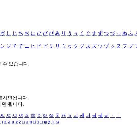
ぎ
し
じ
ち
ぢ
に
ひ
び
ぴ
み
り
う
ぅ
く
ぐ
す
ず
つ
づ
っ
ぬ
ふ
シ
ジ
チ
ヂ
ニ
ヒ
ビ
ピ
ミ
リ
ウ
ゥ
ク
グ
ス
ズ
ツ
ヅ
ッ
ヌ
フ
ブ
할 수 있습니다.
누르시면됩니다.
시면 됩니다.
ㅻ
ㅼ
ㅽ
ㅾ
ㅿ
ㆀ
ㆁ
ㆂ
ㆃ
ㆄ
ㆅ
ㆆ
ㆇ
ㆈ
ㆉ
ㆊ
ㆋ
ㆌ
ㆍ
ㆎ
θ
ι
κ
λ
μ
ν
ξ
ο
π
ρ
σ
τ
υ
φ
χ
ψ
ω