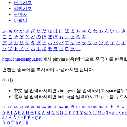
단위기호
일반기호
로마자
아랍어
あ
ぁ
か
が
さ
ざ
た
だ
な
は
ば
ぱ
ま
や
ゃ
ら
わ
ゎ
ん
い
ぃ
き
こ
ご
そ
ぞ
と
ど
の
ほ
ぼ
ぽ
も
よ
ょ
ろ
を
ア
ァ
カ
サ
ザ
タ
ダ
ナ
ハ
バ
パ
マ
ヤ
ャ
ラ
ワ
ヮ
ン
イ
ィ
キ
ギ
ソ
ゾ
ト
ド
ノ
ホ
ボ
ポ
モ
ヨ
ョ
ロ
ヲ
―
http://chineseinput.net/
에서 pinyin(병음)방식으로 중국어를 변환
변환된 중국어를 복사하여 사용하시면 됩니다.
예시)
中文 을 입력하시려면
zhongwen
을 입력하시고 space를
北京 을 입력하시려면
beijing
을 입력하시고 space를 누르
ㅥ
ㅦ
ㅧ
ㅨ
ㅩ
ㅪ
ㅫ
ㅬ
ㅭ
ㅮ
ㅯ
ㅰ
ㅱ
ㅲ
ㅳ
ㅴ
ㅵ
ㅶ
ㅷ
ㅸ
ㅹ
ㅺ
Α
Β
Γ
Δ
Ε
Ζ
Η
Θ
Ι
Κ
Λ
Μ
Ν
Ξ
Ο
Π
Ρ
Σ
Τ
Υ
Φ
Χ
Ψ
Ω
α
β
γ
δ
ε
ζ
η
á
à
Á
À
é
è
É
È
ç
Ç
ê
Ä
Ö
Ü
ä
ö
ü
ß