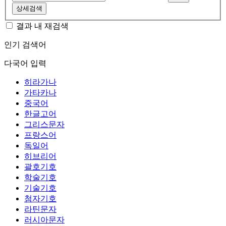
상세검색
결과 내 재검색
인기 검색어
다국어 입력
히라가나
가타카나
중국어
한글고어
그리스문자
프랑스어
독일어
히브리어
괄호기호
학술기호
기술기호
첨자기호
라틴문자
러시아문자