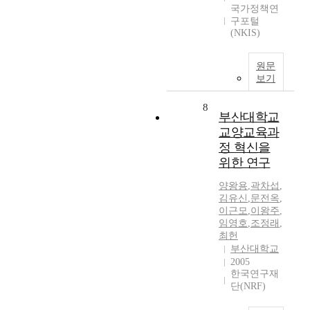
국가정책연
구포털
(NKIS)
원문
보기
8
부산대학교
교양교육과
정 혁신을
위한 연구
양왕용
,
곽차섭
,
김유신
,
문전옥
,
이근모
,
이왕주
,
임영호
,
조정래
,
최헌
부산대학교
2005
한국연구재
단(NRF)