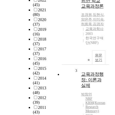
2022
위한 학교
(45)
교육과정론
2021
(80)
조경원
,
임현식
,
2020
양은주
,
이미숙
,
(37)
허희옥
,
김경자
교육과학사
2019
(16)
2003
한국연구재
2018
단(NRF)
(37)
2017
(37)
원문
2016
보기
(45)
2015
3
(42)
교육과정행
2014
정: 이론과
(41)
실제
2013
(48)
박창언
2012
NRF
(39)
KRM(Korean
Research
2011
Memory)
(43)