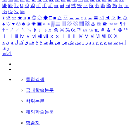
㎒
㎓
㎔
Ω
㏀
㏁
㎊
㎋
㎌
㏖
㏅
㎭
㎮
㎯
㏛
㎩
㎪
㎫
㎬
㏝
㏐
㏓
㏃
㏉
㏜
㏆
§
※
☆
★
○
●
◎
◇
◆
□
■
△
▽
→
←
↑
↓
↔
〓
◁
◀
▷
▶
♤
♠
♡
♥
♧
♣
⊙
◈
▣
◐
◑
▒
▤
▥
▨
▧
▦
▩
♨
☏
☎
☜
☞
¶
†
‡
↕
↗
↙
↖
↘
♭
♩
♪
♬
㉿
㈜
№
㏇
™
㏂
㏘
℡
＃
＆
＊
＠
ª
º
ⅰ
ⅱ
ⅲ
ⅳ
ⅴ
ⅵ
ⅶ
ⅷ
ⅸ
ⅹ
Ⅰ
Ⅱ
Ⅲ
Ⅳ
Ⅴ
Ⅵ
Ⅶ
Ⅷ
Ⅸ
Ⅹ
ا
ب
ت
ث
ج
ح
خ
د
ذ
ر
ز
س
ش
ص
ض
ط
ظ
ع
غ
ف
ق
ک
ل
م
ن
ه
و
ی
닫기
통합검색
국내학술논문
학위논문
해외학술논문
학술지