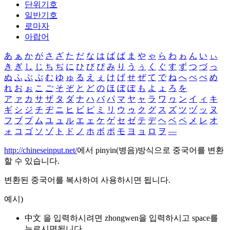
단위기호
일반기호
로마자
아랍어
あ
ぁ
か
が
さ
ざ
た
だ
な
は
ば
ぱ
ま
や
ゃ
ら
わ
ゎ
ん
い
ぃ
き
ぎ
し
じ
ち
ぢ
に
ひ
び
ぴ
み
り
う
ぅ
く
ぐ
す
ず
つ
づ
っ
ぬ
ふ
ぶ
ぷ
む
ゆ
ゅ
る
え
ぇ
け
げ
せ
ぜ
て
で
ね
へ
べ
ぺ
め
れ
お
ぉ
こ
ご
そ
ぞ
と
ど
の
ほ
ぼ
ぽ
も
よ
ょ
ろ
を
ア
ァ
カ
サ
ザ
タ
ダ
ナ
ハ
バ
パ
マ
ヤ
ャ
ラ
ワ
ヮ
ン
イ
ィ
キ
ギ
シ
ジ
チ
ヂ
ニ
ヒ
ビ
ピ
ミ
リ
ウ
ゥ
ク
グ
ス
ズ
ツ
ヅ
ッ
ヌ
フ
ブ
プ
ム
ユ
ュ
ル
エ
ェ
ケ
ゲ
セ
ゼ
テ
デ
ヘ
ベ
ペ
メ
レ
オ
ォ
コ
ゴ
ソ
ゾ
ト
ド
ノ
ホ
ボ
ポ
モ
ヨ
ョ
ロ
ヲ
―
http://chineseinput.net/
에서 pinyin(병음)방식으로 중국어를 변환
할 수 있습니다.
변환된 중국어를 복사하여 사용하시면 됩니다.
예시)
中文 을 입력하시려면
zhongwen
을 입력하시고 space를
누르시면됩니다.