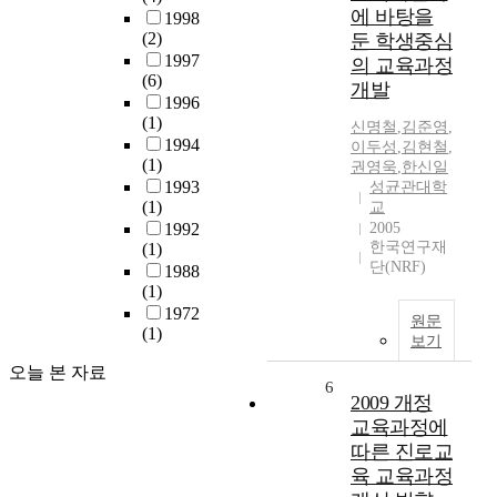
에 바탕을
1998
(2)
둔 학생중심
1997
의 교육과정
(6)
개발
1996
(1)
신명철
,
김준영
,
1994
이두성
,
김현철
,
(1)
권영욱
,
한신일
1993
성균관대학
(1)
교
1992
2005
한국연구재
(1)
단(NRF)
1988
(1)
1972
원문
(1)
보기
오늘 본 자료
6
2009 개정
교육과정에
따른 진로교
육 교육과정