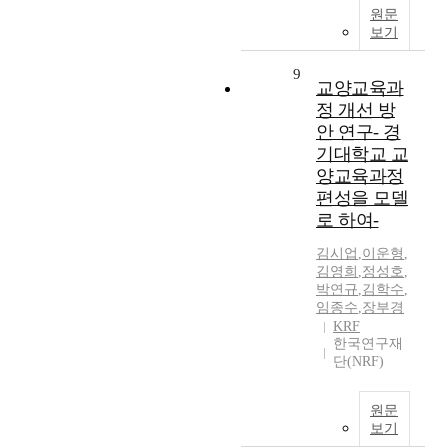
원문
보기
9
교양교육과
정 개선 방
안 연구- 경
기대학교 교
양교육과정
편성을 모델
로 하여-
김시업
,
이운형
,
김영희
,
정성호
,
박연규
,
김학수
,
임종수
,
장부경
KRF
한국연구재
단(NRF)
원문
보기