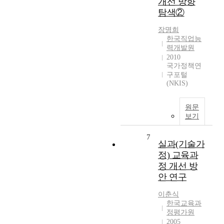
개선 방향
탐색②
장명희
한국직업능
력개발원
2010
국가정책연
구포털
(NKIS)
원문
보기
7
실과(기술가
정) 교육과
정 개선 방
안 연구
이춘식
한국교육과
정평가원
2005