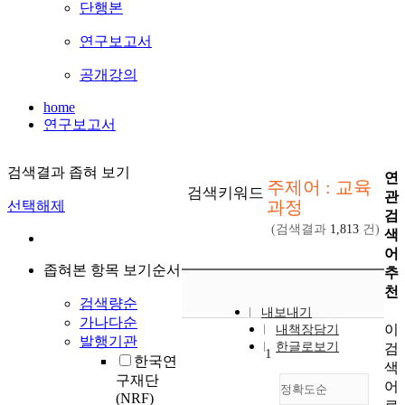
단행본
연구보고서
공개강의
home
연구보고서
검색결과 좁혀 보기
연
주제어 : 교육
검색키워드
관
과정
선택해제
검
(검색결과
1,813
건)
색
어
좁혀본 항목 보기순서
추
천
검색량순
내보내기
가나다순
이
내책장담기
발행기관
한글로보기
검
1
한국연
색
구재단
어
정확도순
(NRF)