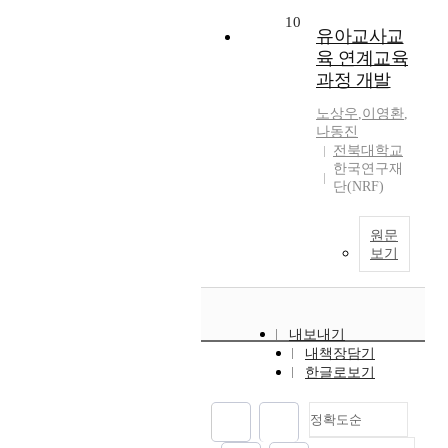
10
유아교사교
육 연계교육
과정 개발
노상우
,
이영환
,
나동진
전북대학교
한국연구재
단(NRF)
원문
보기
내보내기
내책장담기
한글로보기
정확도순