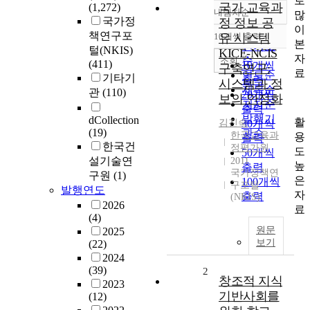
로
국가 교육과
(1,272)
내림차순
많
정확도
국가정
정 정보 공
이
순
책연구포
10개씩 출력
유 시스템
내림차순
본
인기도
털(NKIS)
KICE-NCIS
자
순
조회
(411)
10개씩
구축연구:
료
연도순
기타기
출력
시스템과 정
제목순
관
(110)
20개씩
보의 안정화
저자순
출력
발행기
dCollection
활
김진숙
30개씩
(19)
관순
한국교육과
용
출력
한국건
정평가원
도
50개씩
설기술연
2011
높
출력
국가정책연
구원
(1)
은
100개씩
구포털
발행연도
자
출력
(NKIS)
2026
료
(4)
원문
2025
보기
(22)
2024
(39)
2
창조적 지식
2023
기반사회를
(12)