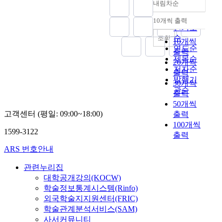
내림차순
정확도
순
10개씩 출력
내림차순
인기도
순
조회
10개씩
연도순
출력
제목순
20개씩
저자순
출력
발행기
30개씩
관순
출력
50개씩
고객센터 (평일: 09:00~18:00)
출력
100개씩
1599-3122
출력
ARS 번호안내
관련누리집
대학공개강의(KOCW)
학술정보통계시스템(Rinfo)
외국학술지지원센터(FRIC)
학술관계분석서비스(SAM)
사서커뮤니티