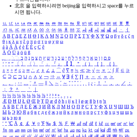
北京 을 입력하시려면
beijing
을 입력하시고 space를 누르
시면 됩니다.
ㅥ
ㅦ
ㅧ
ㅨ
ㅩ
ㅪ
ㅫ
ㅬ
ㅭ
ㅮ
ㅯ
ㅰ
ㅱ
ㅲ
ㅳ
ㅴ
ㅵ
ㅶ
ㅷ
ㅸ
ㅹ
ㅺ
ㅻ
ㅼ
ㅽ
ㅾ
ㅿ
ㆀ
ㆁ
ㆂ
ㆃ
ㆄ
ㆅ
ㆆ
ㆇ
ㆈ
ㆉ
ㆊ
ㆋ
ㆌ
ㆍ
ㆎ
Α
Β
Γ
Δ
Ε
Ζ
Η
Θ
Ι
Κ
Λ
Μ
Ν
Ξ
Ο
Π
Ρ
Σ
Τ
Υ
Φ
Χ
Ψ
Ω
α
β
γ
δ
ε
ζ
η
θ
ι
κ
λ
μ
ν
ξ
ο
π
ρ
σ
τ
υ
φ
χ
ψ
ω
á
à
Á
À
é
è
É
È
ç
Ç
ê
Ä
Ö
Ü
ä
ö
ü
ß
ְ
ֳ
ֲ
ֱ
ָ
ַ
ֵ
ֶ
ִ
ֹ
ּ
ֻ
ׂ
ׁ
ּ
ב
ה
נ
מ
צ
ת
ץ
ש
ד
ג
כ
ע
י
ח
ל
ך
ף
ק
ר
א
ט
ו
ן
ם
פ
‘
’
“
”
〔
〕
〈
〉
「
」
『
』
【
】
＂
（
）
［
］
｛
｝
±
×
÷
≠
≤
≥
∞
∴
♂
♀
∠
⊥
⌒
∂
∇
≡
≒
≪
≫
√
∽
∝
∵
∫
∬
∈
∋
⊆
⊇
⊂
⊃
∪
∩
∧
∨
￢
⇒
⇔
∀
∃
∮
∑
∏
＋
－
＜
＝
＞
、
。
·
‥
…
¨
〃
―
∥
＼
∼
´
～
ˇ
˘
˝
˚
˙
¸
˛
¡
¿
ː
！
＇
，
．
／
：
；
？
＾
＿
｀
｜
½
⅓
⅔
¼
¾
⅛
⅜
⅝
⅞
¹
²
³
⁴
ⁿ
₁
₂
₃
₄
Æ
Ð
Ħ
Ĳ
Ł
Ø
Œ
Þ
Ŧ
Ŋ
æ
đ
ð
ħ
ı
ĳ
ĸ
ŀ
ł
ø
œ
ß
þ
ŧ
ŋ
ŉ
А
Б
В
Г
Д
Е
Ё
Ж
З
И
Й
К
Л
М
Н
О
П
Р
С
Т
У
Ф
Х
Ц
Ч
Ш
Щ
Ъ
Ы
Ь
Э
Ю
Я
а
б
в
г
д
е
ё
ж
з
и
й
к
л
м
н
о
п
р
с
т
у
ф
х
ц
ч
ш
щ
ъ
ы
ь
э
ю
я
′
″
℃
Å
￠
￡
￥
¤
℉
‰
＄
％
Ｆ
￦
㎕
㎖
㎗
ℓ
㎘
㏄
㎣
㎤
㎥
㎦
㎙
㎚
㎛
㎜
㎝
㎞
㎟
㎠
㎡
㎢
㏊
㎍
㎎
㎏
㏏
㎈
㎉
㏈
㎧
㎨
㎰
㎱
㎲
㎳
㎴
㎵
㎶
㎷
㎸
㎹
㎀
㎁
㎂
㎃
㎄
㎺
㎻
㎽
㎾
㎿
㎐
㎑