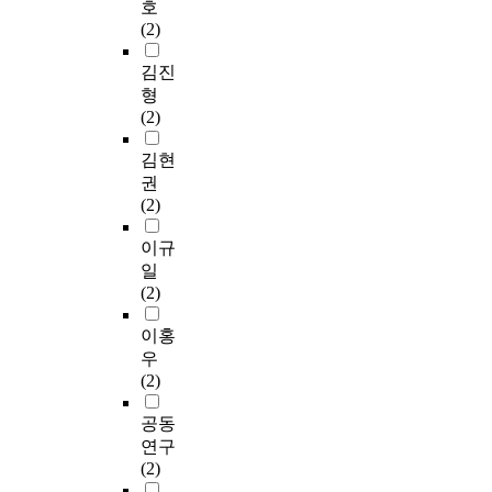
호
(2)
김진
형
(2)
김현
권
(2)
이규
일
(2)
이홍
우
(2)
공동
연구
(2)