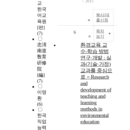
2015
교
한국
어교
복사/대
출신청
육원
[편]
목차
6
(7)
보기
忠淸
환경교육 교
南道
수-학습 방법
敎育
연구·개발 : 실
硏修
과(기술·가정)
院
교과를 중심으
[編]
로 = Research
(7)
and
development of
이영
teaching and
환
learning
(6)
methods in
environmental
한국
education
직업
능력