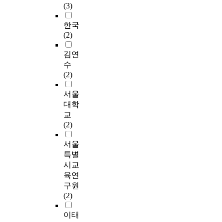
(3)
한국
(2)
김연
수
(2)
서울
대학
교
(2)
서울
특별
시교
육연
구원
(2)
이태