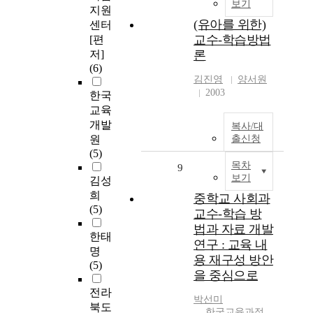
보기
지원
(유아를 위한)
센터
교수-학습방법
[편
저]
론
(6)
김진영
양서원
2003
한국
교육
개발
복사/대
원
출신청
(5)
목차
9
보기
김성
희
중학교 사회과
(5)
교수-학습 방
법과 자료 개발
한태
연구 : 교육 내
명
용 재구성 방안
(5)
을 중심으로
전라
박선미
북도
한국교육과정