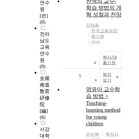
한국의 교수-
연수
학습 방법의 개
원
혁 성찰과 전망
[편]
(8)
김재웅
한국교육과정
전라
평가원
남도
2010
교육
연수
복사/대
원
출신청
(8)
목차
5
全羅
보기
南道
영유아 교수학
敎育
습 방법 =
硏修
Teaching-
院
learning method
[編]
for young
(8)
children
서강
손순복
학지사
대학