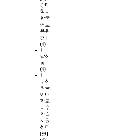
강대
학교
한국
어교
육원
편]
(4)
남신
동
(4)
부산
외국
어대
학교
교수
학습
지원
센터
[편]
(4)