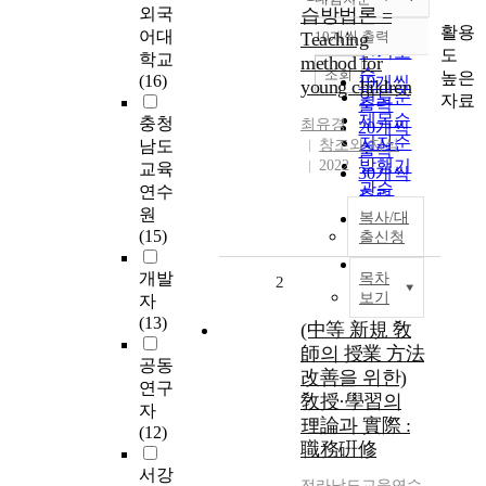
정확도
외국
습방법론 =
순
활용
어대
Teaching
10개씩 출력
내림차순
인기도
도
학교
method for
순
조회
높은
(16)
10개씩
young children
연도순
자료
출력
제목순
충청
최유경
20개씩
저자순
남도
창조와 지식
출력
발행기
2022
교육
30개씩
관순
연수
출력
원
50개씩
복사/대
(15)
출신청
출력
100개씩
개발
목차
2
출력
보기
자
(13)
(中等 新規 敎
師의 授業 方法
공동
改善을 위한)
연구
敎授·學習의
자
理論과 實際 :
(12)
職務硏修
서강
전라남도교육연수