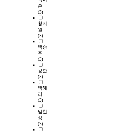
은
(3)
황지
원
(3)
백승
주
(3)
강한
(3)
백혜
리
(3)
임현
성
(3)