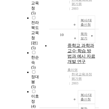
교육
평가원
청
2003
(5)
복사/대
전라
출신청
북도
교육
목차
10
청
보기
[편]
중학교 과학과
(5)
교수·학습 방
법과 예시 자료
한순
개발 연구
숙
(5)
홍미영
한국교육과정
정대
평가원
봉
2003
(5)
복사/대
이효
출신청
정
(4)
목차