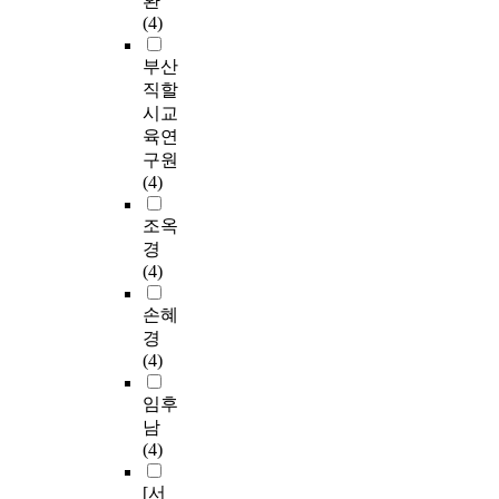
환
(4)
부산
직할
시교
육연
구원
(4)
조옥
경
(4)
손혜
경
(4)
임후
남
(4)
[서