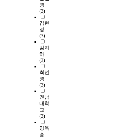
영
(3)
김현
정
(3)
김지
하
(3)
최선
영
(3)
전남
대학
교
(3)
양옥
승