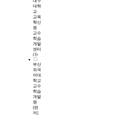
대구
대학
교
교육
혁신
원
교수
학습
개발
센터
(3)
부산
외국
어대
학교
교수
학습
개발
원
[편
저]