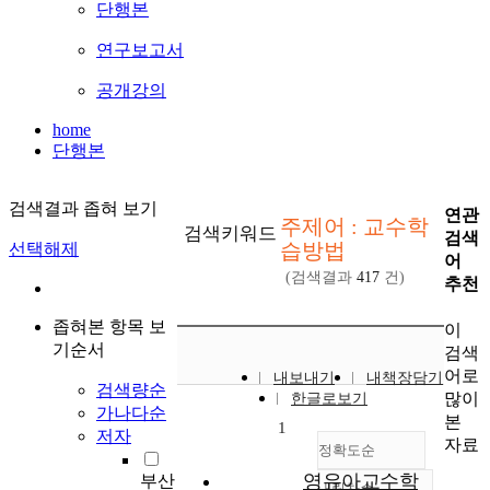
단행본
연구보고서
공개강의
home
단행본
검색결과 좁혀 보기
연관
주제어 : 교수학
검색키워드
검색
습방법
선택해제
어
(검색결과
417
건)
추천
좁혀본 항목 보
이
기순서
검색
어로
내보내기
내책장담기
검색량순
많이
한글로보기
가나다순
본
1
저자
자료
정확도순
영유아교수학
부산
내림차순