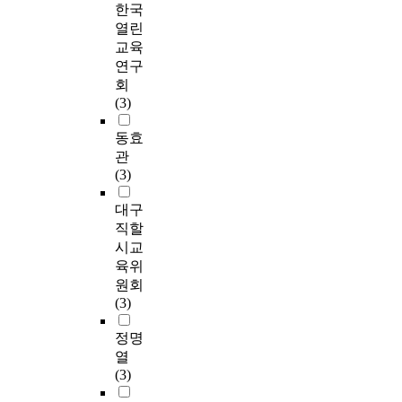
한국
열린
교육
연구
회
(3)
동효
관
(3)
대구
직할
시교
육위
원회
(3)
정명
열
(3)