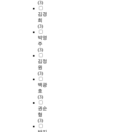
(3)
김경
희
(3)
박영
주
(3)
김정
원
(3)
백광
호
(3)
권순
형
(3)
박지