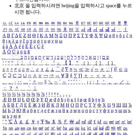
北京 을 입력하시려면
beijing
을 입력하시고 space를 누르
시면 됩니다.
ㅥ
ㅦ
ㅧ
ㅨ
ㅩ
ㅪ
ㅫ
ㅬ
ㅭ
ㅮ
ㅯ
ㅰ
ㅱ
ㅲ
ㅳ
ㅴ
ㅵ
ㅶ
ㅷ
ㅸ
ㅹ
ㅺ
ㅻ
ㅼ
ㅽ
ㅾ
ㅿ
ㆀ
ㆁ
ㆂ
ㆃ
ㆄ
ㆅ
ㆆ
ㆇ
ㆈ
ㆉ
ㆊ
ㆋ
ㆌ
ㆍ
ㆎ
Α
Β
Γ
Δ
Ε
Ζ
Η
Θ
Ι
Κ
Λ
Μ
Ν
Ξ
Ο
Π
Ρ
Σ
Τ
Υ
Φ
Χ
Ψ
Ω
α
β
γ
δ
ε
ζ
η
θ
ι
κ
λ
μ
ν
ξ
ο
π
ρ
σ
τ
υ
φ
χ
ψ
ω
á
à
Á
À
é
è
É
È
ç
Ç
ê
Ä
Ö
Ü
ä
ö
ü
ß
ְ
ֳ
ֲ
ֱ
ָ
ַ
ֵ
ֶ
ִ
ֹ
ּ
ֻ
ׂ
ׁ
ּ
ב
ה
נ
מ
צ
ת
ץ
ש
ד
ג
כ
ע
י
ח
ל
ך
ף
ק
ר
א
ט
ו
ן
ם
פ
‘
’
“
”
〔
〕
〈
〉
「
」
『
』
【
】
＂
（
）
［
］
｛
｝
±
×
÷
≠
≤
≥
∞
∴
♂
♀
∠
⊥
⌒
∂
∇
≡
≒
≪
≫
√
∽
∝
∵
∫
∬
∈
∋
⊆
⊇
⊂
⊃
∪
∩
∧
∨
￢
⇒
⇔
∀
∃
∮
∑
∏
＋
－
＜
＝
＞
、
。
·
‥
…
¨
〃
―
∥
＼
∼
´
～
ˇ
˘
˝
˚
˙
¸
˛
¡
¿
ː
！
＇
，
．
／
：
；
？
＾
＿
｀
｜
½
⅓
⅔
¼
¾
⅛
⅜
⅝
⅞
¹
²
³
⁴
ⁿ
₁
₂
₃
₄
Æ
Ð
Ħ
Ĳ
Ł
Ø
Œ
Þ
Ŧ
Ŋ
æ
đ
ð
ħ
ı
ĳ
ĸ
ŀ
ł
ø
œ
ß
þ
ŧ
ŋ
ŉ
А
Б
В
Г
Д
Е
Ё
Ж
З
И
Й
К
Л
М
Н
О
П
Р
С
Т
У
Ф
Х
Ц
Ч
Ш
Щ
Ъ
Ы
Ь
Э
Ю
Я
а
б
в
г
д
е
ё
ж
з
и
й
к
л
м
н
о
п
р
с
т
у
ф
х
ц
ч
ш
щ
ъ
ы
ь
э
ю
я
′
″
℃
Å
￠
￡
￥
¤
℉
‰
＄
％
Ｆ
￦
㎕
㎖
㎗
ℓ
㎘
㏄
㎣
㎤
㎥
㎦
㎙
㎚
㎛
㎜
㎝
㎞
㎟
㎠
㎡
㎢
㏊
㎍
㎎
㎏
㏏
㎈
㎉
㏈
㎧
㎨
㎰
㎱
㎲
㎳
㎴
㎵
㎶
㎷
㎸
㎹
㎀
㎁
㎂
㎃
㎄
㎺
㎻
㎽
㎾
㎿
㎐
㎑