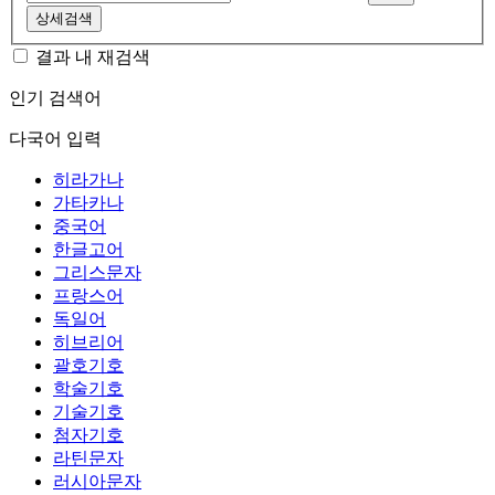
상세검색
결과 내 재검색
인기 검색어
다국어 입력
히라가나
가타카나
중국어
한글고어
그리스문자
프랑스어
독일어
히브리어
괄호기호
학술기호
기술기호
첨자기호
라틴문자
러시아문자