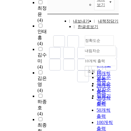
보기
최정
윤
(4)
내보내기
내책장담기
한글로보기
안태
홍
정확도순
(4)
내림차순
정확도
김수
순
미
10개씩 출력
내림차순
인기도
(4)
순
조회
10개씩
연도순
김은
출력
제목순
영
20개씩
저자순
(4)
출력
발행기
30개씩
하종
관순
출력
호
50개씩
(4)
출력
100개씩
최종
출력