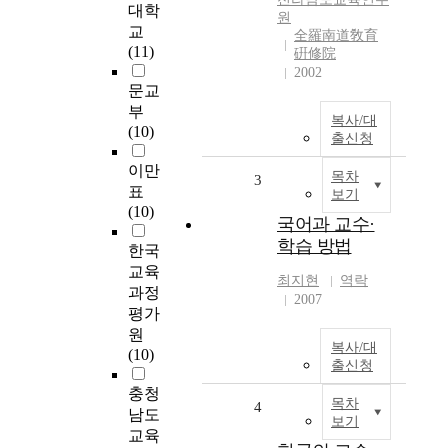
대학
원
교
全羅南道敎育
(11)
硏修院
2002
문교
부
복사/대
(10)
출신청
이만
목차
3
표
보기
(10)
국어과 교수·
학습 방법
한국
교육
최지현
역락
과정
2007
평가
원
복사/대
(10)
출신청
충청
목차
4
남도
보기
교육