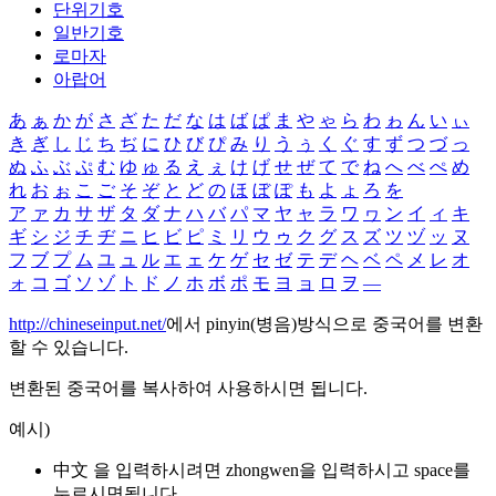
단위기호
일반기호
로마자
아랍어
あ
ぁ
か
が
さ
ざ
た
だ
な
は
ば
ぱ
ま
や
ゃ
ら
わ
ゎ
ん
い
ぃ
き
ぎ
し
じ
ち
ぢ
に
ひ
び
ぴ
み
り
う
ぅ
く
ぐ
す
ず
つ
づ
っ
ぬ
ふ
ぶ
ぷ
む
ゆ
ゅ
る
え
ぇ
け
げ
せ
ぜ
て
で
ね
へ
べ
ぺ
め
れ
お
ぉ
こ
ご
そ
ぞ
と
ど
の
ほ
ぼ
ぽ
も
よ
ょ
ろ
を
ア
ァ
カ
サ
ザ
タ
ダ
ナ
ハ
バ
パ
マ
ヤ
ャ
ラ
ワ
ヮ
ン
イ
ィ
キ
ギ
シ
ジ
チ
ヂ
ニ
ヒ
ビ
ピ
ミ
リ
ウ
ゥ
ク
グ
ス
ズ
ツ
ヅ
ッ
ヌ
フ
ブ
プ
ム
ユ
ュ
ル
エ
ェ
ケ
ゲ
セ
ゼ
テ
デ
ヘ
ベ
ペ
メ
レ
オ
ォ
コ
ゴ
ソ
ゾ
ト
ド
ノ
ホ
ボ
ポ
モ
ヨ
ョ
ロ
ヲ
―
http://chineseinput.net/
에서 pinyin(병음)방식으로 중국어를 변환
할 수 있습니다.
변환된 중국어를 복사하여 사용하시면 됩니다.
예시)
中文 을 입력하시려면
zhongwen
을 입력하시고 space를
누르시면됩니다.