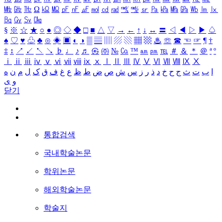
㎒
㎓
㎔
Ω
㏀
㏁
㎊
㎋
㎌
㏖
㏅
㎭
㎮
㎯
㏛
㎩
㎪
㎫
㎬
㏝
㏐
㏓
㏃
㏉
㏜
㏆
§
※
☆
★
○
●
◎
◇
◆
□
■
△
▽
→
←
↑
↓
↔
〓
◁
◀
▷
▶
♤
♠
♡
♥
♧
♣
⊙
◈
▣
◐
◑
▒
▤
▥
▨
▧
▦
▩
♨
☏
☎
☜
☞
¶
†
‡
↕
↗
↙
↖
↘
♭
♩
♪
♬
㉿
㈜
№
㏇
™
㏂
㏘
℡
＃
＆
＊
＠
ª
º
ⅰ
ⅱ
ⅲ
ⅳ
ⅴ
ⅵ
ⅶ
ⅷ
ⅸ
ⅹ
Ⅰ
Ⅱ
Ⅲ
Ⅳ
Ⅴ
Ⅵ
Ⅶ
Ⅷ
Ⅸ
Ⅹ
ا
ب
ت
ث
ج
ح
خ
د
ذ
ر
ز
س
ش
ص
ض
ط
ظ
ع
غ
ف
ق
ک
ل
م
ن
ه
و
ی
닫기
통합검색
국내학술논문
학위논문
해외학술논문
학술지