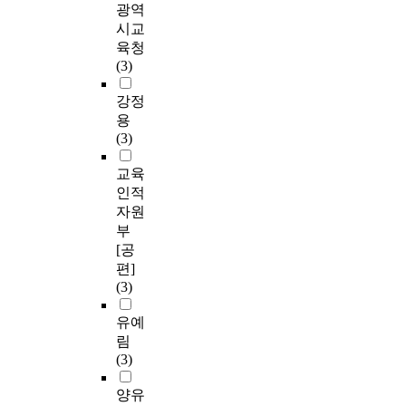
광역
시교
육청
(3)
강정
용
(3)
교육
인적
자원
부
[공
편]
(3)
유예
림
(3)
양유