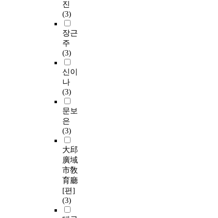
진
(3)
장근
주
(3)
신이
나
(3)
문보
은
(3)
大邱
廣域
市敎
育廳
[편]
(3)