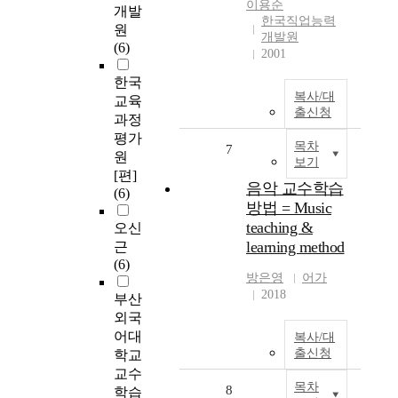
이용순
개발
한국직업능력
원
개발원
(6)
2001
한국
복사/대
교육
출신청
과정
평가
목차
7
원
보기
[편]
음악 교수학습
(6)
방법 = Music
teaching &
오신
learning method
근
(6)
방은영
어가
2018
부산
외국
어대
복사/대
출신청
학교
교수
목차
8
학습