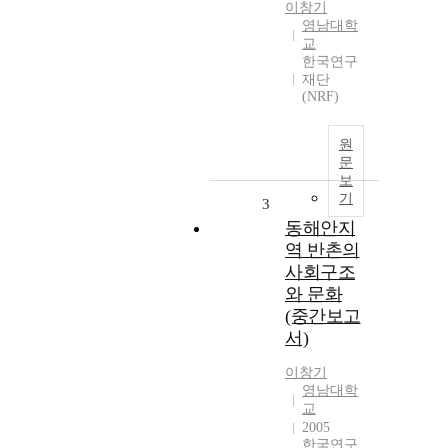
이창기
영남대학
교
한국연구
재단
(NRF)
원
문
보
기
3
동해안지
역 반촌의
사회구조
와 문화
(중간보고
서)
이창기
영남대학
교
2005
한국연구