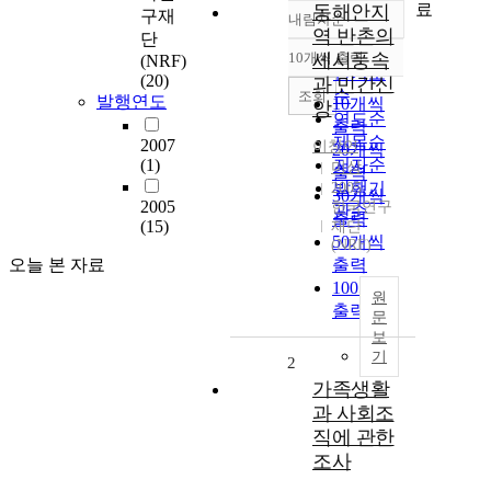
료
동해안지
구재
내림차순
정확도
역 반촌의
단
순
10개씩 출력
세시풍속
(NRF)
내림차순
인기도
(20)
과 민간신
순
조회
발행연도
10개씩
앙
연도순
출력
제목순
2007
이창언
20개씩
(1)
저자순
미상
출력
발행기
2005
30개씩
2005
한국연구
관순
출력
(15)
재단
50개씩
(NRF)
오늘 본 자료
출력
100개씩
원
출력
문
보
기
2
가족생활
과 사회조
직에 관한
조사