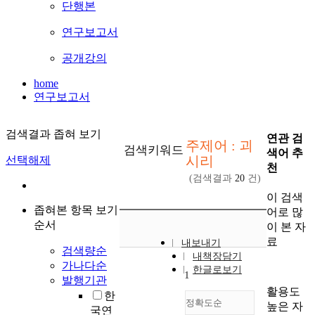
단행본
연구보고서
공개강의
home
연구보고서
검색결과 좁혀 보기
연관 검
주제어 : 괴
검색키워드
색어 추
시리
선택해제
천
(검색결과
20
건)
이 검색
좁혀본 항목 보기
어로 많
순서
이 본 자
료
내보내기
검색량순
내책장담기
가나다순
한글로보기
1
발행기관
활용도
한
정확도순
높은 자
국연