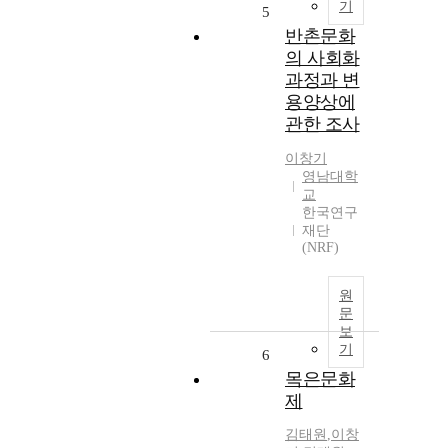
기
5
반촌문화
의 사회화
과정과 변
용양상에
관한 조사
이창기
영남대학
교
한국연구
재단
(NRF)
원
문
보
기
6
목은문화
제
김태원
,
이창