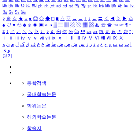
㎒
㎓
㎔
Ω
㏀
㏁
㎊
㎋
㎌
㏖
㏅
㎭
㎮
㎯
㏛
㎩
㎪
㎫
㎬
㏝
㏐
㏓
㏃
㏉
㏜
㏆
§
※
☆
★
○
●
◎
◇
◆
□
■
△
▽
→
←
↑
↓
↔
〓
◁
◀
▷
▶
♤
♠
♡
♥
♧
♣
⊙
◈
▣
◐
◑
▒
▤
▥
▨
▧
▦
▩
♨
☏
☎
☜
☞
¶
†
‡
↕
↗
↙
↖
↘
♭
♩
♪
♬
㉿
㈜
№
㏇
™
㏂
㏘
℡
＃
＆
＊
＠
ª
º
ⅰ
ⅱ
ⅲ
ⅳ
ⅴ
ⅵ
ⅶ
ⅷ
ⅸ
ⅹ
Ⅰ
Ⅱ
Ⅲ
Ⅳ
Ⅴ
Ⅵ
Ⅶ
Ⅷ
Ⅸ
Ⅹ
ا
ب
ت
ث
ج
ح
خ
د
ذ
ر
ز
س
ش
ص
ض
ط
ظ
ع
غ
ف
ق
ک
ل
م
ن
ه
و
ی
닫기
통합검색
국내학술논문
학위논문
해외학술논문
학술지