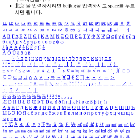
北京 을 입력하시려면
beijing
을 입력하시고 space를 누르
시면 됩니다.
ㅥ
ㅦ
ㅧ
ㅨ
ㅩ
ㅪ
ㅫ
ㅬ
ㅭ
ㅮ
ㅯ
ㅰ
ㅱ
ㅲ
ㅳ
ㅴ
ㅵ
ㅶ
ㅷ
ㅸ
ㅹ
ㅺ
ㅻ
ㅼ
ㅽ
ㅾ
ㅿ
ㆀ
ㆁ
ㆂ
ㆃ
ㆄ
ㆅ
ㆆ
ㆇ
ㆈ
ㆉ
ㆊ
ㆋ
ㆌ
ㆍ
ㆎ
Α
Β
Γ
Δ
Ε
Ζ
Η
Θ
Ι
Κ
Λ
Μ
Ν
Ξ
Ο
Π
Ρ
Σ
Τ
Υ
Φ
Χ
Ψ
Ω
α
β
γ
δ
ε
ζ
η
θ
ι
κ
λ
μ
ν
ξ
ο
π
ρ
σ
τ
υ
φ
χ
ψ
ω
á
à
Á
À
é
è
É
È
ç
Ç
ê
Ä
Ö
Ü
ä
ö
ü
ß
ְ
ֳ
ֲ
ֱ
ָ
ַ
ֵ
ֶ
ִ
ֹ
ּ
ֻ
ׂ
ׁ
ּ
ב
ה
נ
מ
צ
ת
ץ
ש
ד
ג
כ
ע
י
ח
ל
ך
ף
ק
ר
א
ט
ו
ן
ם
פ
‘
’
“
”
〔
〕
〈
〉
「
」
『
』
【
】
＂
（
）
［
］
｛
｝
±
×
÷
≠
≤
≥
∞
∴
♂
♀
∠
⊥
⌒
∂
∇
≡
≒
≪
≫
√
∽
∝
∵
∫
∬
∈
∋
⊆
⊇
⊂
⊃
∪
∩
∧
∨
￢
⇒
⇔
∀
∃
∮
∑
∏
＋
－
＜
＝
＞
、
。
·
‥
…
¨
〃
―
∥
＼
∼
´
～
ˇ
˘
˝
˚
˙
¸
˛
¡
¿
ː
！
＇
，
．
／
：
；
？
＾
＿
｀
｜
½
⅓
⅔
¼
¾
⅛
⅜
⅝
⅞
¹
²
³
⁴
ⁿ
₁
₂
₃
₄
Æ
Ð
Ħ
Ĳ
Ł
Ø
Œ
Þ
Ŧ
Ŋ
æ
đ
ð
ħ
ı
ĳ
ĸ
ŀ
ł
ø
œ
ß
þ
ŧ
ŋ
ŉ
А
Б
В
Г
Д
Е
Ё
Ж
З
И
Й
К
Л
М
Н
О
П
Р
С
Т
У
Ф
Х
Ц
Ч
Ш
Щ
Ъ
Ы
Ь
Э
Ю
Я
а
б
в
г
д
е
ё
ж
з
и
й
к
л
м
н
о
п
р
с
т
у
ф
х
ц
ч
ш
щ
ъ
ы
ь
э
ю
я
′
″
℃
Å
￠
￡
￥
¤
℉
‰
＄
％
Ｆ
￦
㎕
㎖
㎗
ℓ
㎘
㏄
㎣
㎤
㎥
㎦
㎙
㎚
㎛
㎜
㎝
㎞
㎟
㎠
㎡
㎢
㏊
㎍
㎎
㎏
㏏
㎈
㎉
㏈
㎧
㎨
㎰
㎱
㎲
㎳
㎴
㎵
㎶
㎷
㎸
㎹
㎀
㎁
㎂
㎃
㎄
㎺
㎻
㎽
㎾
㎿
㎐
㎑