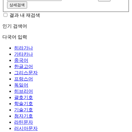
상세검색
결과 내 재검색
인기 검색어
다국어 입력
히라가나
가타카나
중국어
한글고어
그리스문자
프랑스어
독일어
히브리어
괄호기호
학술기호
기술기호
첨자기호
라틴문자
러시아문자