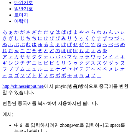
단위기호
일반기호
로마자
아랍어
あ
ぁ
か
が
さ
ざ
た
だ
な
は
ば
ぱ
ま
や
ゃ
ら
わ
ゎ
ん
い
ぃ
き
ぎ
し
じ
ち
ぢ
に
ひ
び
ぴ
み
り
う
ぅ
く
ぐ
す
ず
つ
づ
っ
ぬ
ふ
ぶ
ぷ
む
ゆ
ゅ
る
え
ぇ
け
げ
せ
ぜ
て
で
ね
へ
べ
ぺ
め
れ
お
ぉ
こ
ご
そ
ぞ
と
ど
の
ほ
ぼ
ぽ
も
よ
ょ
ろ
を
ア
ァ
カ
サ
ザ
タ
ダ
ナ
ハ
バ
パ
マ
ヤ
ャ
ラ
ワ
ヮ
ン
イ
ィ
キ
ギ
シ
ジ
チ
ヂ
ニ
ヒ
ビ
ピ
ミ
リ
ウ
ゥ
ク
グ
ス
ズ
ツ
ヅ
ッ
ヌ
フ
ブ
プ
ム
ユ
ュ
ル
エ
ェ
ケ
ゲ
セ
ゼ
テ
デ
ヘ
ベ
ペ
メ
レ
オ
ォ
コ
ゴ
ソ
ゾ
ト
ド
ノ
ホ
ボ
ポ
モ
ヨ
ョ
ロ
ヲ
―
http://chineseinput.net/
에서 pinyin(병음)방식으로 중국어를 변환
할 수 있습니다.
변환된 중국어를 복사하여 사용하시면 됩니다.
예시)
中文 을 입력하시려면
zhongwen
을 입력하시고 space를
누르시면됩니다.