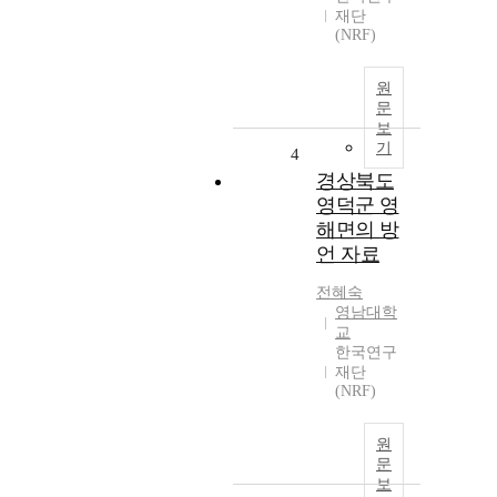
재단
(NRF)
원
문
보
기
4
경상북도
영덕군 영
해면의 방
언 자료
전혜숙
영남대학
교
한국연구
재단
(NRF)
원
문
보