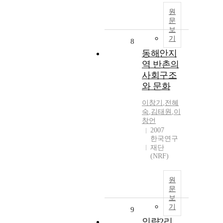
원
문
보
기
8
동해안지
역 반촌의
사회구조
와 문화
이창기
,
전혜
숙
,
김태원
,
이
창언
2007
한국연구
재단
(NRF)
원
문
보
기
9
인량2리