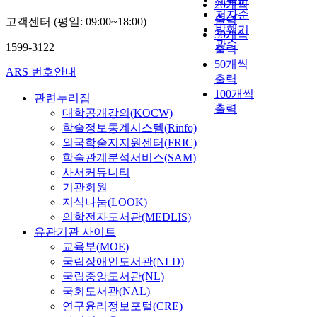
20개씩
저자순
출력
고객센터 (평일: 09:00~18:00)
발행기
30개씩
관순
1599-3122
출력
50개씩
ARS 번호안내
출력
100개씩
관련누리집
출력
대학공개강의(KOCW)
학술정보통계시스템(Rinfo)
외국학술지지원센터(FRIC)
학술관계분석서비스(SAM)
사서커뮤니티
기관회원
지식나눔(LOOK)
의학전자도서관(MEDLIS)
유관기관 사이트
교육부(MOE)
국립장애인도서관(NLD)
국립중앙도서관(NL)
국회도서관(NAL)
연구윤리정보포털(CRE)