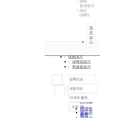
2005
한국연구
재단
(NRF)
원
문
보
기
내보내기
내책장담기
한글로보기
정확도순
내림차순
정확도
순
10개씩 출력
내림차순
인기도
순
조회
10개씩
연도순
출력
제목순