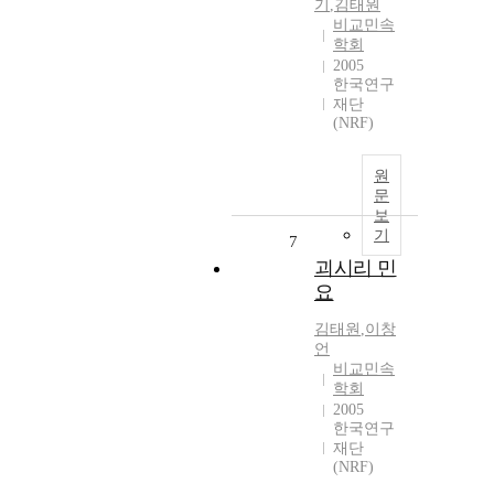
기
,
김태원
비교민속
학회
2005
한국연구
재단
(NRF)
원
문
보
기
7
괴시리 민
요
김태원
,
이창
언
비교민속
학회
2005
한국연구
재단
(NRF)