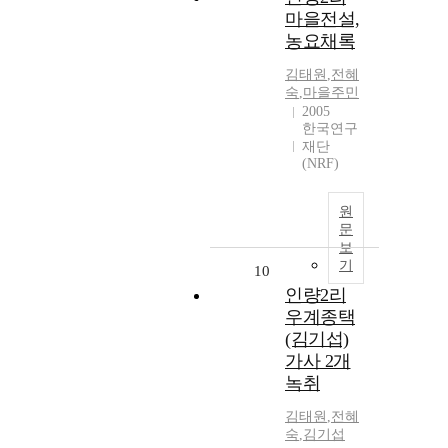
마을전설,
농요채록
김태원
,
전혜
숙
,
마을주민
2005
한국연구
재단
(NRF)
원
문
보
기
10
인량2리
우계종택
(김기섭)
가사 2개
녹취
김태원
,
전혜
숙
,
김기섭