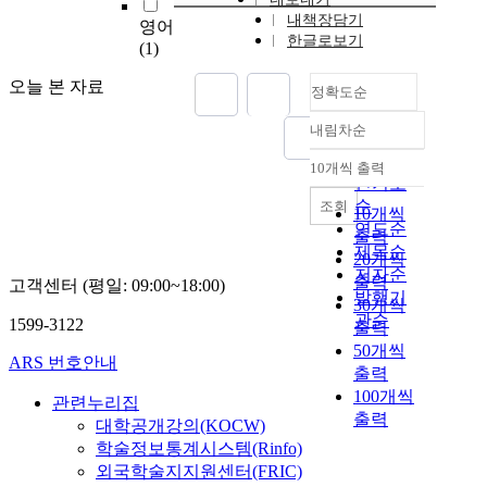
내책장담기
영어
한글로보기
(1)
오늘 본 자료
정확도순
내림차순
정확도
순
10개씩 출력
내림차순
인기도
순
조회
10개씩
연도순
출력
제목순
20개씩
저자순
출력
고객센터 (평일: 09:00~18:00)
발행기
30개씩
관순
1599-3122
출력
50개씩
ARS 번호안내
출력
100개씩
관련누리집
출력
대학공개강의(KOCW)
학술정보통계시스템(Rinfo)
외국학술지지원센터(FRIC)