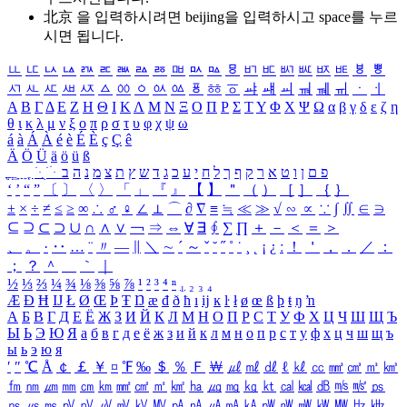
北京 을 입력하시려면
beijing
을 입력하시고 space를 누르
시면 됩니다.
ㅥ
ㅦ
ㅧ
ㅨ
ㅩ
ㅪ
ㅫ
ㅬ
ㅭ
ㅮ
ㅯ
ㅰ
ㅱ
ㅲ
ㅳ
ㅴ
ㅵ
ㅶ
ㅷ
ㅸ
ㅹ
ㅺ
ㅻ
ㅼ
ㅽ
ㅾ
ㅿ
ㆀ
ㆁ
ㆂ
ㆃ
ㆄ
ㆅ
ㆆ
ㆇ
ㆈ
ㆉ
ㆊ
ㆋ
ㆌ
ㆍ
ㆎ
Α
Β
Γ
Δ
Ε
Ζ
Η
Θ
Ι
Κ
Λ
Μ
Ν
Ξ
Ο
Π
Ρ
Σ
Τ
Υ
Φ
Χ
Ψ
Ω
α
β
γ
δ
ε
ζ
η
θ
ι
κ
λ
μ
ν
ξ
ο
π
ρ
σ
τ
υ
φ
χ
ψ
ω
á
à
Á
À
é
è
É
È
ç
Ç
ê
Ä
Ö
Ü
ä
ö
ü
ß
ְ
ֳ
ֲ
ֱ
ָ
ַ
ֵ
ֶ
ִ
ֹ
ּ
ֻ
ׂ
ׁ
ּ
ב
ה
נ
מ
צ
ת
ץ
ש
ד
ג
כ
ע
י
ח
ל
ך
ף
ק
ר
א
ט
ו
ן
ם
פ
‘
’
“
”
〔
〕
〈
〉
「
」
『
』
【
】
＂
（
）
［
］
｛
｝
±
×
÷
≠
≤
≥
∞
∴
♂
♀
∠
⊥
⌒
∂
∇
≡
≒
≪
≫
√
∽
∝
∵
∫
∬
∈
∋
⊆
⊇
⊂
⊃
∪
∩
∧
∨
￢
⇒
⇔
∀
∃
∮
∑
∏
＋
－
＜
＝
＞
、
。
·
‥
…
¨
〃
―
∥
＼
∼
´
～
ˇ
˘
˝
˚
˙
¸
˛
¡
¿
ː
！
＇
，
．
／
：
；
？
＾
＿
｀
｜
½
⅓
⅔
¼
¾
⅛
⅜
⅝
⅞
¹
²
³
⁴
ⁿ
₁
₂
₃
₄
Æ
Ð
Ħ
Ĳ
Ł
Ø
Œ
Þ
Ŧ
Ŋ
æ
đ
ð
ħ
ı
ĳ
ĸ
ŀ
ł
ø
œ
ß
þ
ŧ
ŋ
ŉ
А
Б
В
Г
Д
Е
Ё
Ж
З
И
Й
К
Л
М
Н
О
П
Р
С
Т
У
Ф
Х
Ц
Ч
Ш
Щ
Ъ
Ы
Ь
Э
Ю
Я
а
б
в
г
д
е
ё
ж
з
и
й
к
л
м
н
о
п
р
с
т
у
ф
х
ц
ч
ш
щ
ъ
ы
ь
э
ю
я
′
″
℃
Å
￠
￡
￥
¤
℉
‰
＄
％
Ｆ
￦
㎕
㎖
㎗
ℓ
㎘
㏄
㎣
㎤
㎥
㎦
㎙
㎚
㎛
㎜
㎝
㎞
㎟
㎠
㎡
㎢
㏊
㎍
㎎
㎏
㏏
㎈
㎉
㏈
㎧
㎨
㎰
㎱
㎲
㎳
㎴
㎵
㎶
㎷
㎸
㎹
㎀
㎁
㎂
㎃
㎄
㎺
㎻
㎽
㎾
㎿
㎐
㎑