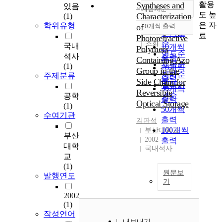
활용
Syntheses and
있음
내림차순
정확도
도 높
Characterization
(1)
순
은 자
학위유형
of
10개씩 출력
내림차순
인기도
료
Photorefractive
순
조회
국내
10개씩
Polymers
연도순
석사
출력
Containing Azo
제목순
(1)
20개씩
Group in the
저자순
주제분류
출력
Side Chain for
발행기
30개씩
Reversible
관순
공학
출력
Optical Storage
(1)
50개씩
수여기관
출력
김판석
100개씩
부산대학교
부산
2002
출력
대학
국내석사
교
(1)
원문보
발행연도
기
2002
(1)
작성언어
내보내기