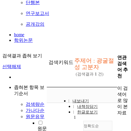
단행본
연구보고서
공개강의
home
학위논문
검색결과 좁혀 보기
연관
주제어 : 광굴절
검색키워드
검색
성 고분자
선택해제
어 추
(검색결과
1
건)
천
좁혀본 항목 보
이 검
기순서
색어
로 많
내보내기
검색량순
이 본
내책장담기
가나다순
한글로보기
자료
원문유무
1
정확도순
원문