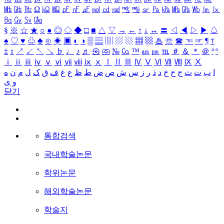
㎒
㎓
㎔
Ω
㏀
㏁
㎊
㎋
㎌
㏖
㏅
㎭
㎮
㎯
㏛
㎩
㎪
㎫
㎬
㏝
㏐
㏓
㏃
㏉
㏜
㏆
§
※
☆
★
○
●
◎
◇
◆
□
■
△
▽
→
←
↑
↓
↔
〓
◁
◀
▷
▶
♤
♠
♡
♥
♧
♣
⊙
◈
▣
◐
◑
▒
▤
▥
▨
▧
▦
▩
♨
☏
☎
☜
☞
¶
†
‡
↕
↗
↙
↖
↘
♭
♩
♪
♬
㉿
㈜
№
㏇
™
㏂
㏘
℡
＃
＆
＊
＠
ª
º
ⅰ
ⅱ
ⅲ
ⅳ
ⅴ
ⅵ
ⅶ
ⅷ
ⅸ
ⅹ
Ⅰ
Ⅱ
Ⅲ
Ⅳ
Ⅴ
Ⅵ
Ⅶ
Ⅷ
Ⅸ
Ⅹ
ا
ب
ت
ث
ج
ح
خ
د
ذ
ر
ز
س
ش
ص
ض
ط
ظ
ع
غ
ف
ق
ک
ل
م
ن
ه
و
ی
닫기
통합검색
국내학술논문
학위논문
해외학술논문
학술지