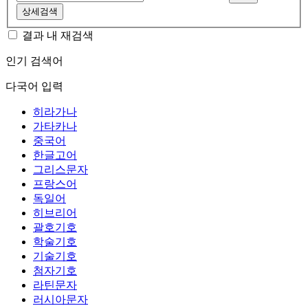
상세검색
결과 내 재검색
인기 검색어
다국어 입력
히라가나
가타카나
중국어
한글고어
그리스문자
프랑스어
독일어
히브리어
괄호기호
학술기호
기술기호
첨자기호
라틴문자
러시아문자