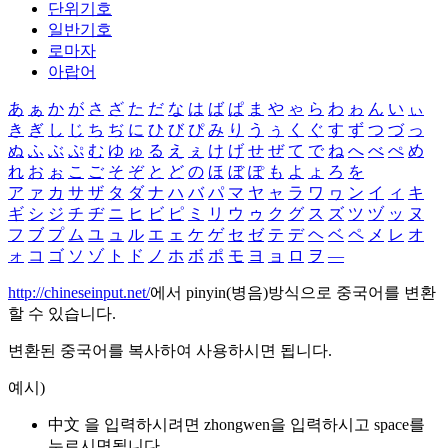
단위기호
일반기호
로마자
아랍어
あ
ぁ
か
が
さ
ざ
た
だ
な
は
ば
ぱ
ま
や
ゃ
ら
わ
ゎ
ん
い
ぃ
き
ぎ
し
じ
ち
ぢ
に
ひ
び
ぴ
み
り
う
ぅ
く
ぐ
す
ず
つ
づ
っ
ぬ
ふ
ぶ
ぷ
む
ゆ
ゅ
る
え
ぇ
け
げ
せ
ぜ
て
で
ね
へ
べ
ぺ
め
れ
お
ぉ
こ
ご
そ
ぞ
と
ど
の
ほ
ぼ
ぽ
も
よ
ょ
ろ
を
ア
ァ
カ
サ
ザ
タ
ダ
ナ
ハ
バ
パ
マ
ヤ
ャ
ラ
ワ
ヮ
ン
イ
ィ
キ
ギ
シ
ジ
チ
ヂ
ニ
ヒ
ビ
ピ
ミ
リ
ウ
ゥ
ク
グ
ス
ズ
ツ
ヅ
ッ
ヌ
フ
ブ
プ
ム
ユ
ュ
ル
エ
ェ
ケ
ゲ
セ
ゼ
テ
デ
ヘ
ベ
ペ
メ
レ
オ
ォ
コ
ゴ
ソ
ゾ
ト
ド
ノ
ホ
ボ
ポ
モ
ヨ
ョ
ロ
ヲ
―
http://chineseinput.net/
에서 pinyin(병음)방식으로 중국어를 변환
할 수 있습니다.
변환된 중국어를 복사하여 사용하시면 됩니다.
예시)
中文 을 입력하시려면
zhongwen
을 입력하시고 space를
누르시면됩니다.