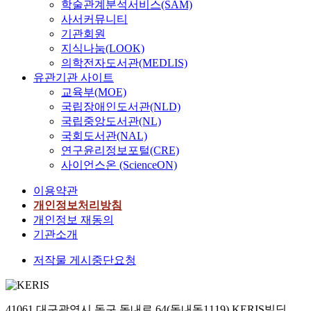
학술관계분석서비스(SAM)
사서커뮤니티
기관회원
지식나눔(LOOK)
의학전자도서관(MEDLIS)
유관기관 사이트
교육부(MOE)
국립장애인도서관(NLD)
국립중앙도서관(NL)
국회도서관(NAL)
연구윤리정보포털(CRE)
사이언스온 (ScienceON)
이용약관
개인정보처리방침
개인정보 재동의
기관소개
저작물 게시중단요청
41061 대구광역시 동구 동내로 64(동내동1119) KERIS빌딩