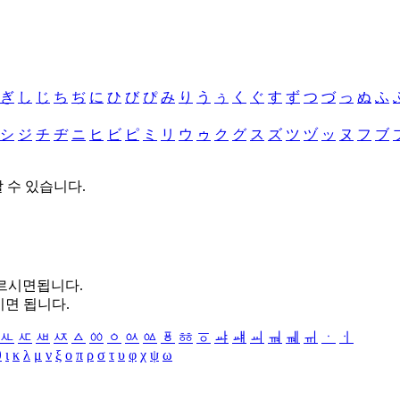
ぎ
し
じ
ち
ぢ
に
ひ
び
ぴ
み
り
う
ぅ
く
ぐ
す
ず
つ
づ
っ
ぬ
ふ
シ
ジ
チ
ヂ
ニ
ヒ
ビ
ピ
ミ
リ
ウ
ゥ
ク
グ
ス
ズ
ツ
ヅ
ッ
ヌ
フ
ブ
할 수 있습니다.
누르시면됩니다.
시면 됩니다.
ㅻ
ㅼ
ㅽ
ㅾ
ㅿ
ㆀ
ㆁ
ㆂ
ㆃ
ㆄ
ㆅ
ㆆ
ㆇ
ㆈ
ㆉ
ㆊ
ㆋ
ㆌ
ㆍ
ㆎ
θ
ι
κ
λ
μ
ν
ξ
ο
π
ρ
σ
τ
υ
φ
χ
ψ
ω