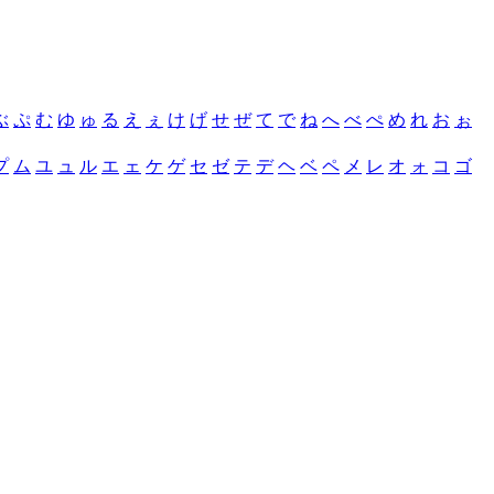
ぶ
ぷ
む
ゆ
ゅ
る
え
ぇ
け
げ
せ
ぜ
て
で
ね
へ
べ
ぺ
め
れ
お
ぉ
プ
ム
ユ
ュ
ル
エ
ェ
ケ
ゲ
セ
ゼ
テ
デ
ヘ
ベ
ペ
メ
レ
オ
ォ
コ
ゴ