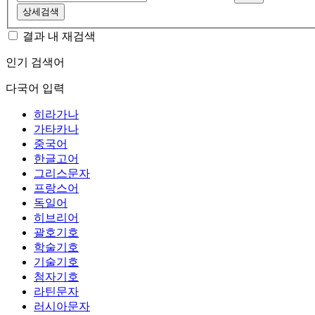
상세검색
결과 내 재검색
인기 검색어
다국어 입력
히라가나
가타카나
중국어
한글고어
그리스문자
프랑스어
독일어
히브리어
괄호기호
학술기호
기술기호
첨자기호
라틴문자
러시아문자