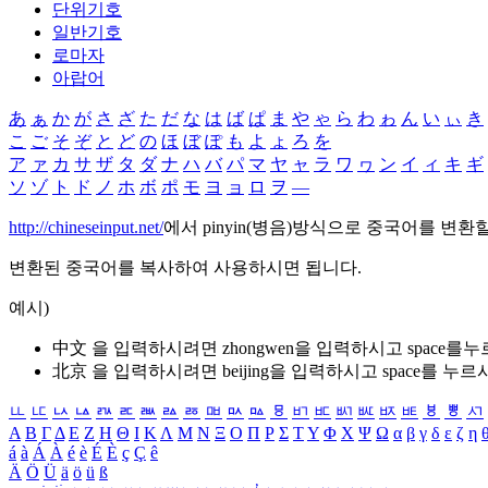
단위기호
일반기호
로마자
아랍어
あ
ぁ
か
が
さ
ざ
た
だ
な
は
ば
ぱ
ま
や
ゃ
ら
わ
ゎ
ん
い
ぃ
き
こ
ご
そ
ぞ
と
ど
の
ほ
ぼ
ぽ
も
よ
ょ
ろ
を
ア
ァ
カ
サ
ザ
タ
ダ
ナ
ハ
バ
パ
マ
ヤ
ャ
ラ
ワ
ヮ
ン
イ
ィ
キ
ギ
ソ
ゾ
ト
ド
ノ
ホ
ボ
ポ
モ
ヨ
ョ
ロ
ヲ
―
http://chineseinput.net/
에서 pinyin(병음)방식으로 중국어를 변환
변환된 중국어를 복사하여 사용하시면 됩니다.
예시)
中文 을 입력하시려면
zhongwen
을 입력하시고 space를
北京 을 입력하시려면
beijing
을 입력하시고 space를 누르
ㅥ
ㅦ
ㅧ
ㅨ
ㅩ
ㅪ
ㅫ
ㅬ
ㅭ
ㅮ
ㅯ
ㅰ
ㅱ
ㅲ
ㅳ
ㅴ
ㅵ
ㅶ
ㅷ
ㅸ
ㅹ
ㅺ
Α
Β
Γ
Δ
Ε
Ζ
Η
Θ
Ι
Κ
Λ
Μ
Ν
Ξ
Ο
Π
Ρ
Σ
Τ
Υ
Φ
Χ
Ψ
Ω
α
β
γ
δ
ε
ζ
η
á
à
Á
À
é
è
É
È
ç
Ç
ê
Ä
Ö
Ü
ä
ö
ü
ß