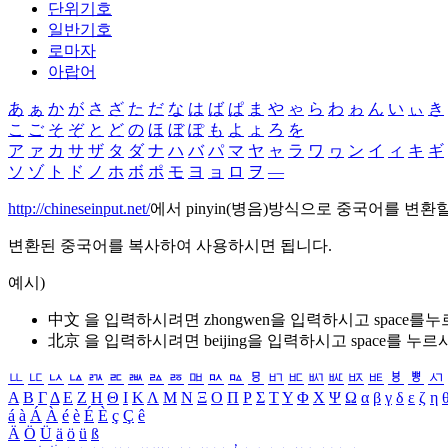
단위기호
일반기호
로마자
아랍어
あ
ぁ
か
が
さ
ざ
た
だ
な
は
ば
ぱ
ま
や
ゃ
ら
わ
ゎ
ん
い
ぃ
き
こ
ご
そ
ぞ
と
ど
の
ほ
ぼ
ぽ
も
よ
ょ
ろ
を
ア
ァ
カ
サ
ザ
タ
ダ
ナ
ハ
バ
パ
マ
ヤ
ャ
ラ
ワ
ヮ
ン
イ
ィ
キ
ギ
ソ
ゾ
ト
ド
ノ
ホ
ボ
ポ
モ
ヨ
ョ
ロ
ヲ
―
http://chineseinput.net/
에서 pinyin(병음)방식으로 중국어를 변환
변환된 중국어를 복사하여 사용하시면 됩니다.
예시)
中文 을 입력하시려면
zhongwen
을 입력하시고 space를
北京 을 입력하시려면
beijing
을 입력하시고 space를 누르
ㅥ
ㅦ
ㅧ
ㅨ
ㅩ
ㅪ
ㅫ
ㅬ
ㅭ
ㅮ
ㅯ
ㅰ
ㅱ
ㅲ
ㅳ
ㅴ
ㅵ
ㅶ
ㅷ
ㅸ
ㅹ
ㅺ
Α
Β
Γ
Δ
Ε
Ζ
Η
Θ
Ι
Κ
Λ
Μ
Ν
Ξ
Ο
Π
Ρ
Σ
Τ
Υ
Φ
Χ
Ψ
Ω
α
β
γ
δ
ε
ζ
η
á
à
Á
À
é
è
É
È
ç
Ç
ê
Ä
Ö
Ü
ä
ö
ü
ß