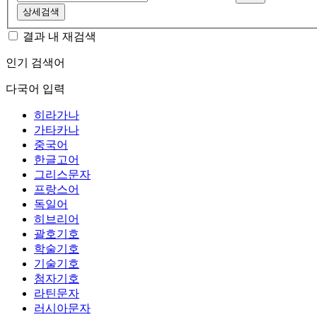
상세검색
결과 내 재검색
인기 검색어
다국어 입력
히라가나
가타카나
중국어
한글고어
그리스문자
프랑스어
독일어
히브리어
괄호기호
학술기호
기술기호
첨자기호
라틴문자
러시아문자