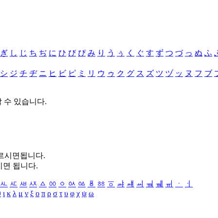
ぎ
し
じ
ち
ぢ
に
ひ
び
ぴ
み
り
う
ぅ
く
ぐ
す
ず
つ
づ
っ
ぬ
ふ
シ
ジ
チ
ヂ
ニ
ヒ
ビ
ピ
ミ
リ
ウ
ゥ
ク
グ
ス
ズ
ツ
ヅ
ッ
ヌ
フ
ブ
할 수 있습니다.
누르시면됩니다.
시면 됩니다.
ㅻ
ㅼ
ㅽ
ㅾ
ㅿ
ㆀ
ㆁ
ㆂ
ㆃ
ㆄ
ㆅ
ㆆ
ㆇ
ㆈ
ㆉ
ㆊ
ㆋ
ㆌ
ㆍ
ㆎ
θ
ι
κ
λ
μ
ν
ξ
ο
π
ρ
σ
τ
υ
φ
χ
ψ
ω