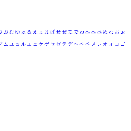
ぶ
ぷ
む
ゆ
ゅ
る
え
ぇ
け
げ
せ
ぜ
て
で
ね
へ
べ
ぺ
め
れ
お
ぉ
プ
ム
ユ
ュ
ル
エ
ェ
ケ
ゲ
セ
ゼ
テ
デ
ヘ
ベ
ペ
メ
レ
オ
ォ
コ
ゴ