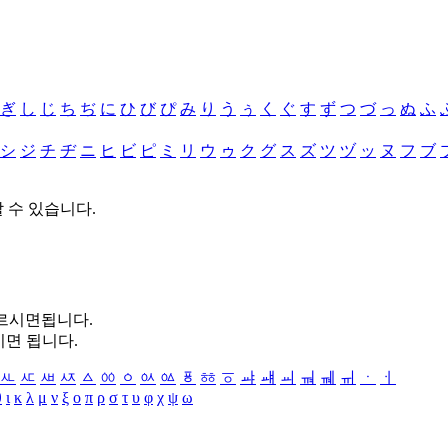
ぎ
し
じ
ち
ぢ
に
ひ
び
ぴ
み
り
う
ぅ
く
ぐ
す
ず
つ
づ
っ
ぬ
ふ
シ
ジ
チ
ヂ
ニ
ヒ
ビ
ピ
ミ
リ
ウ
ゥ
ク
グ
ス
ズ
ツ
ヅ
ッ
ヌ
フ
ブ
할 수 있습니다.
누르시면됩니다.
시면 됩니다.
ㅻ
ㅼ
ㅽ
ㅾ
ㅿ
ㆀ
ㆁ
ㆂ
ㆃ
ㆄ
ㆅ
ㆆ
ㆇ
ㆈ
ㆉ
ㆊ
ㆋ
ㆌ
ㆍ
ㆎ
θ
ι
κ
λ
μ
ν
ξ
ο
π
ρ
σ
τ
υ
φ
χ
ψ
ω