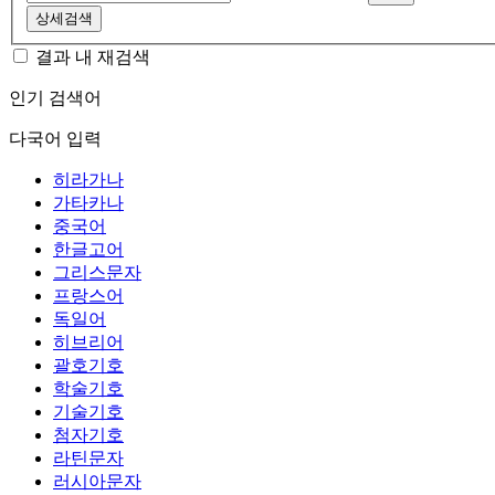
상세검색
결과 내 재검색
인기 검색어
다국어 입력
히라가나
가타카나
중국어
한글고어
그리스문자
프랑스어
독일어
히브리어
괄호기호
학술기호
기술기호
첨자기호
라틴문자
러시아문자