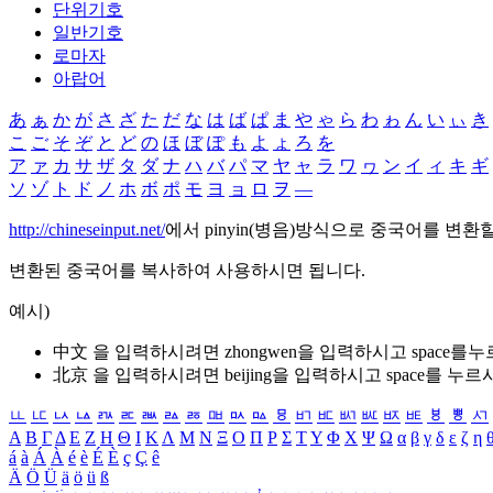
단위기호
일반기호
로마자
아랍어
あ
ぁ
か
が
さ
ざ
た
だ
な
は
ば
ぱ
ま
や
ゃ
ら
わ
ゎ
ん
い
ぃ
き
こ
ご
そ
ぞ
と
ど
の
ほ
ぼ
ぽ
も
よ
ょ
ろ
を
ア
ァ
カ
サ
ザ
タ
ダ
ナ
ハ
バ
パ
マ
ヤ
ャ
ラ
ワ
ヮ
ン
イ
ィ
キ
ギ
ソ
ゾ
ト
ド
ノ
ホ
ボ
ポ
モ
ヨ
ョ
ロ
ヲ
―
http://chineseinput.net/
에서 pinyin(병음)방식으로 중국어를 변환
변환된 중국어를 복사하여 사용하시면 됩니다.
예시)
中文 을 입력하시려면
zhongwen
을 입력하시고 space를
北京 을 입력하시려면
beijing
을 입력하시고 space를 누르
ㅥ
ㅦ
ㅧ
ㅨ
ㅩ
ㅪ
ㅫ
ㅬ
ㅭ
ㅮ
ㅯ
ㅰ
ㅱ
ㅲ
ㅳ
ㅴ
ㅵ
ㅶ
ㅷ
ㅸ
ㅹ
ㅺ
Α
Β
Γ
Δ
Ε
Ζ
Η
Θ
Ι
Κ
Λ
Μ
Ν
Ξ
Ο
Π
Ρ
Σ
Τ
Υ
Φ
Χ
Ψ
Ω
α
β
γ
δ
ε
ζ
η
á
à
Á
À
é
è
É
È
ç
Ç
ê
Ä
Ö
Ü
ä
ö
ü
ß