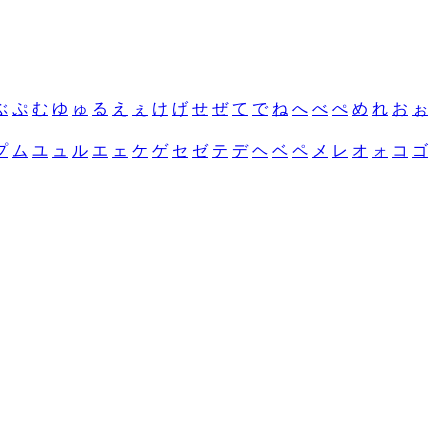
ぶ
ぷ
む
ゆ
ゅ
る
え
ぇ
け
げ
せ
ぜ
て
で
ね
へ
べ
ぺ
め
れ
お
ぉ
プ
ム
ユ
ュ
ル
エ
ェ
ケ
ゲ
セ
ゼ
テ
デ
ヘ
ベ
ペ
メ
レ
オ
ォ
コ
ゴ