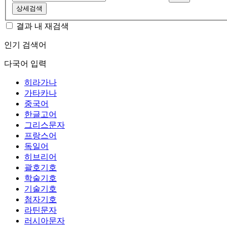
상세검색
결과 내 재검색
인기 검색어
다국어 입력
히라가나
가타카나
중국어
한글고어
그리스문자
프랑스어
독일어
히브리어
괄호기호
학술기호
기술기호
첨자기호
라틴문자
러시아문자