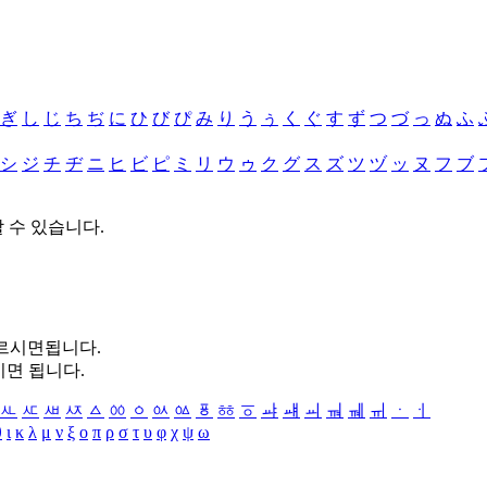
ぎ
し
じ
ち
ぢ
に
ひ
び
ぴ
み
り
う
ぅ
く
ぐ
す
ず
つ
づ
っ
ぬ
ふ
シ
ジ
チ
ヂ
ニ
ヒ
ビ
ピ
ミ
リ
ウ
ゥ
ク
グ
ス
ズ
ツ
ヅ
ッ
ヌ
フ
ブ
할 수 있습니다.
누르시면됩니다.
시면 됩니다.
ㅻ
ㅼ
ㅽ
ㅾ
ㅿ
ㆀ
ㆁ
ㆂ
ㆃ
ㆄ
ㆅ
ㆆ
ㆇ
ㆈ
ㆉ
ㆊ
ㆋ
ㆌ
ㆍ
ㆎ
θ
ι
κ
λ
μ
ν
ξ
ο
π
ρ
σ
τ
υ
φ
χ
ψ
ω