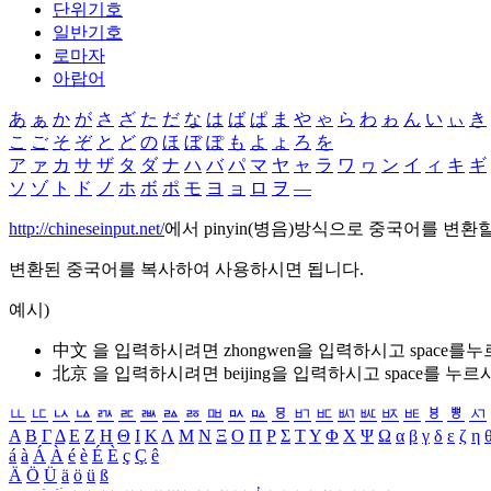
단위기호
일반기호
로마자
아랍어
あ
ぁ
か
が
さ
ざ
た
だ
な
は
ば
ぱ
ま
や
ゃ
ら
わ
ゎ
ん
い
ぃ
き
こ
ご
そ
ぞ
と
ど
の
ほ
ぼ
ぽ
も
よ
ょ
ろ
を
ア
ァ
カ
サ
ザ
タ
ダ
ナ
ハ
バ
パ
マ
ヤ
ャ
ラ
ワ
ヮ
ン
イ
ィ
キ
ギ
ソ
ゾ
ト
ド
ノ
ホ
ボ
ポ
モ
ヨ
ョ
ロ
ヲ
―
http://chineseinput.net/
에서 pinyin(병음)방식으로 중국어를 변환
변환된 중국어를 복사하여 사용하시면 됩니다.
예시)
中文 을 입력하시려면
zhongwen
을 입력하시고 space를
北京 을 입력하시려면
beijing
을 입력하시고 space를 누르
ㅥ
ㅦ
ㅧ
ㅨ
ㅩ
ㅪ
ㅫ
ㅬ
ㅭ
ㅮ
ㅯ
ㅰ
ㅱ
ㅲ
ㅳ
ㅴ
ㅵ
ㅶ
ㅷ
ㅸ
ㅹ
ㅺ
Α
Β
Γ
Δ
Ε
Ζ
Η
Θ
Ι
Κ
Λ
Μ
Ν
Ξ
Ο
Π
Ρ
Σ
Τ
Υ
Φ
Χ
Ψ
Ω
α
β
γ
δ
ε
ζ
η
á
à
Á
À
é
è
É
È
ç
Ç
ê
Ä
Ö
Ü
ä
ö
ü
ß