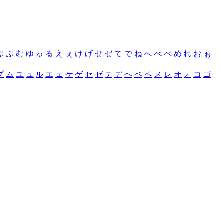
ぶ
ぷ
む
ゆ
ゅ
る
え
ぇ
け
げ
せ
ぜ
て
で
ね
へ
べ
ぺ
め
れ
お
ぉ
プ
ム
ユ
ュ
ル
エ
ェ
ケ
ゲ
セ
ゼ
テ
デ
ヘ
ベ
ペ
メ
レ
オ
ォ
コ
ゴ