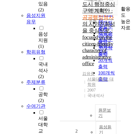
정확도
있음
도시 행정중심
순
활용
(2)
구역 계획안 :
10개씩 출력
내림차순
인기도
도
음성지원
공공행정청사
순
조회
높은
유무
10개씩
의 시민친화성
연도순
자료
출력
을 중심으로 :
제목순
음성
20개씩
focused on the
저자순
지원
출력
citizen-friendly
발행기
(1)
30개씩
character of
학위유형
관순
출력
administrative
50개씩
office
국내
출력
석사
100개씩
김유중
(2)
출력
서울대학교 대
주제분류
학원
2007
공학
국내석사
(2)
수여기관
원문보
기
서울
대학
음성듣
교
2
기