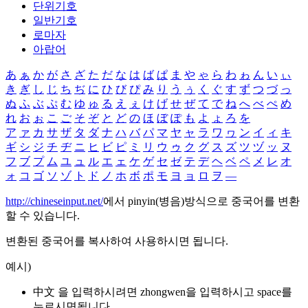
단위기호
일반기호
로마자
아랍어
あ
ぁ
か
が
さ
ざ
た
だ
な
は
ば
ぱ
ま
や
ゃ
ら
わ
ゎ
ん
い
ぃ
き
ぎ
し
じ
ち
ぢ
に
ひ
び
ぴ
み
り
う
ぅ
く
ぐ
す
ず
つ
づ
っ
ぬ
ふ
ぶ
ぷ
む
ゆ
ゅ
る
え
ぇ
け
げ
せ
ぜ
て
で
ね
へ
べ
ぺ
め
れ
お
ぉ
こ
ご
そ
ぞ
と
ど
の
ほ
ぼ
ぽ
も
よ
ょ
ろ
を
ア
ァ
カ
サ
ザ
タ
ダ
ナ
ハ
バ
パ
マ
ヤ
ャ
ラ
ワ
ヮ
ン
イ
ィ
キ
ギ
シ
ジ
チ
ヂ
ニ
ヒ
ビ
ピ
ミ
リ
ウ
ゥ
ク
グ
ス
ズ
ツ
ヅ
ッ
ヌ
フ
ブ
プ
ム
ユ
ュ
ル
エ
ェ
ケ
ゲ
セ
ゼ
テ
デ
ヘ
ベ
ペ
メ
レ
オ
ォ
コ
ゴ
ソ
ゾ
ト
ド
ノ
ホ
ボ
ポ
モ
ヨ
ョ
ロ
ヲ
―
http://chineseinput.net/
에서 pinyin(병음)방식으로 중국어를 변환
할 수 있습니다.
변환된 중국어를 복사하여 사용하시면 됩니다.
예시)
中文 을 입력하시려면
zhongwen
을 입력하시고 space를
누르시면됩니다.