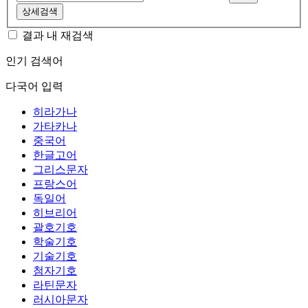
상세검색
결과 내 재검색
인기 검색어
다국어 입력
히라가나
가타카나
중국어
한글고어
그리스문자
프랑스어
독일어
히브리어
괄호기호
학술기호
기술기호
첨자기호
라틴문자
러시아문자