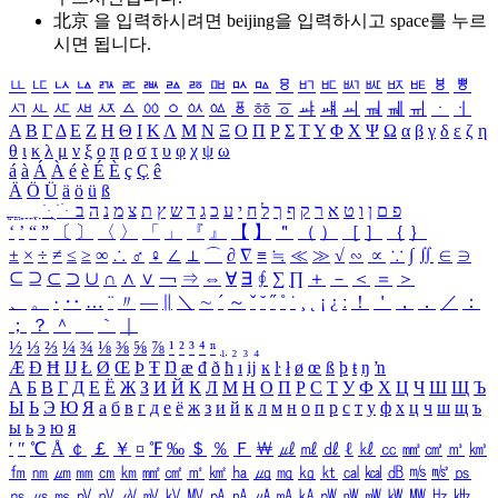
北京 을 입력하시려면
beijing
을 입력하시고 space를 누르
시면 됩니다.
ㅥ
ㅦ
ㅧ
ㅨ
ㅩ
ㅪ
ㅫ
ㅬ
ㅭ
ㅮ
ㅯ
ㅰ
ㅱ
ㅲ
ㅳ
ㅴ
ㅵ
ㅶ
ㅷ
ㅸ
ㅹ
ㅺ
ㅻ
ㅼ
ㅽ
ㅾ
ㅿ
ㆀ
ㆁ
ㆂ
ㆃ
ㆄ
ㆅ
ㆆ
ㆇ
ㆈ
ㆉ
ㆊ
ㆋ
ㆌ
ㆍ
ㆎ
Α
Β
Γ
Δ
Ε
Ζ
Η
Θ
Ι
Κ
Λ
Μ
Ν
Ξ
Ο
Π
Ρ
Σ
Τ
Υ
Φ
Χ
Ψ
Ω
α
β
γ
δ
ε
ζ
η
θ
ι
κ
λ
μ
ν
ξ
ο
π
ρ
σ
τ
υ
φ
χ
ψ
ω
á
à
Á
À
é
è
É
È
ç
Ç
ê
Ä
Ö
Ü
ä
ö
ü
ß
ְ
ֳ
ֲ
ֱ
ָ
ַ
ֵ
ֶ
ִ
ֹ
ּ
ֻ
ׂ
ׁ
ּ
ב
ה
נ
מ
צ
ת
ץ
ש
ד
ג
כ
ע
י
ח
ל
ך
ף
ק
ר
א
ט
ו
ן
ם
פ
‘
’
“
”
〔
〕
〈
〉
「
」
『
』
【
】
＂
（
）
［
］
｛
｝
±
×
÷
≠
≤
≥
∞
∴
♂
♀
∠
⊥
⌒
∂
∇
≡
≒
≪
≫
√
∽
∝
∵
∫
∬
∈
∋
⊆
⊇
⊂
⊃
∪
∩
∧
∨
￢
⇒
⇔
∀
∃
∮
∑
∏
＋
－
＜
＝
＞
、
。
·
‥
…
¨
〃
―
∥
＼
∼
´
～
ˇ
˘
˝
˚
˙
¸
˛
¡
¿
ː
！
＇
，
．
／
：
；
？
＾
＿
｀
｜
½
⅓
⅔
¼
¾
⅛
⅜
⅝
⅞
¹
²
³
⁴
ⁿ
₁
₂
₃
₄
Æ
Ð
Ħ
Ĳ
Ł
Ø
Œ
Þ
Ŧ
Ŋ
æ
đ
ð
ħ
ı
ĳ
ĸ
ŀ
ł
ø
œ
ß
þ
ŧ
ŋ
ŉ
А
Б
В
Г
Д
Е
Ё
Ж
З
И
Й
К
Л
М
Н
О
П
Р
С
Т
У
Ф
Х
Ц
Ч
Ш
Щ
Ъ
Ы
Ь
Э
Ю
Я
а
б
в
г
д
е
ё
ж
з
и
й
к
л
м
н
о
п
р
с
т
у
ф
х
ц
ч
ш
щ
ъ
ы
ь
э
ю
я
′
″
℃
Å
￠
￡
￥
¤
℉
‰
＄
％
Ｆ
￦
㎕
㎖
㎗
ℓ
㎘
㏄
㎣
㎤
㎥
㎦
㎙
㎚
㎛
㎜
㎝
㎞
㎟
㎠
㎡
㎢
㏊
㎍
㎎
㎏
㏏
㎈
㎉
㏈
㎧
㎨
㎰
㎱
㎲
㎳
㎴
㎵
㎶
㎷
㎸
㎹
㎀
㎁
㎂
㎃
㎄
㎺
㎻
㎽
㎾
㎿
㎐
㎑