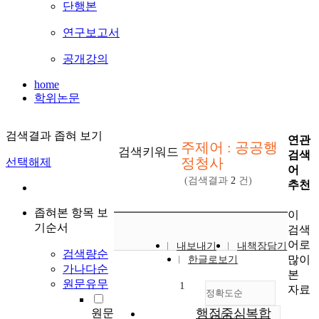
단행본
연구보고서
공개강의
home
학위논문
검색결과 좁혀 보기
연관
주제어 : 공공행
검색키워드
검색
정청사
선택해제
어
(검색결과
2
건)
추천
좁혀본 항목 보
이
기순서
검색
어로
내보내기
내책장담기
검색량순
많이
한글로보기
가나다순
본
원문유무
1
자료
정확도순
행정중심복합
원문
내림차순