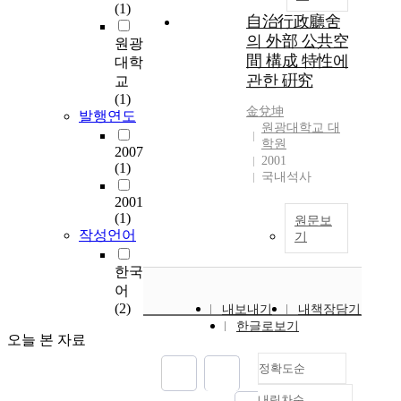
(1)
自治行政廳舍
의 外部 公共空
원광
間 構成 特性에
대학
관한 硏究
교
(1)
金兌坤
발행연도
원광대학교 대
학원
2007
2001
(1)
국내석사
2001
(1)
원문보
작성언어
기
한국
어
(2)
내보내기
내책장담기
한글로보기
오늘 본 자료
정확도순
내림차순