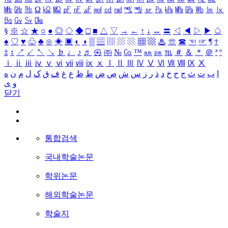
㎒
㎓
㎔
Ω
㏀
㏁
㎊
㎋
㎌
㏖
㏅
㎭
㎮
㎯
㏛
㎩
㎪
㎫
㎬
㏝
㏐
㏓
㏃
㏉
㏜
㏆
§
※
☆
★
○
●
◎
◇
◆
□
■
△
▽
→
←
↑
↓
↔
〓
◁
◀
▷
▶
♤
♠
♡
♥
♧
♣
⊙
◈
▣
◐
◑
▒
▤
▥
▨
▧
▦
▩
♨
☏
☎
☜
☞
¶
†
‡
↕
↗
↙
↖
↘
♭
♩
♪
♬
㉿
㈜
№
㏇
™
㏂
㏘
℡
＃
＆
＊
＠
ª
º
ⅰ
ⅱ
ⅲ
ⅳ
ⅴ
ⅵ
ⅶ
ⅷ
ⅸ
ⅹ
Ⅰ
Ⅱ
Ⅲ
Ⅳ
Ⅴ
Ⅵ
Ⅶ
Ⅷ
Ⅸ
Ⅹ
ا
ب
ت
ث
ج
ح
خ
د
ذ
ر
ز
س
ش
ص
ض
ط
ظ
ع
غ
ف
ق
ک
ل
م
ن
ه
و
ی
닫기
통합검색
국내학술논문
학위논문
해외학술논문
학술지