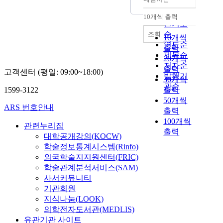
정확도
순
10개씩 출력
내림차순
인기도
순
조회
10개씩
연도순
출력
제목순
20개씩
저자순
출력
고객센터 (평일: 09:00~18:00)
발행기
30개씩
관순
1599-3122
출력
50개씩
ARS 번호안내
출력
100개씩
관련누리집
출력
대학공개강의(KOCW)
학술정보통계시스템(Rinfo)
외국학술지지원센터(FRIC)
학술관계분석서비스(SAM)
사서커뮤니티
기관회원
지식나눔(LOOK)
의학전자도서관(MEDLIS)
유관기관 사이트