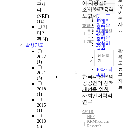
로
정확도
어 사용실태
구재
많
순
조사 연구용역
10개씩 출력
단
내림차순
이
인기도
보고서
(NRF)
본
순
조회
10개씩
(11)
자
연도순
황경수
기
출력
료
제목순
충청북도 진천
타기
20개씩
군
저자순
관
(4)
출력
2021
발행기
발행연도
30개씩
관순
활
출력
원문보
2022
용
50개씩
기
(1)
도
출력
높
100개씩
2021
2
은
출력
한국과 일본의
(3)
자
공공언어 정책
료
2018
개선을 위한
(1)
사회언어학적
연구
2015
(1)
양민호
NRF
2013
KRM(Korean
(3)
Research