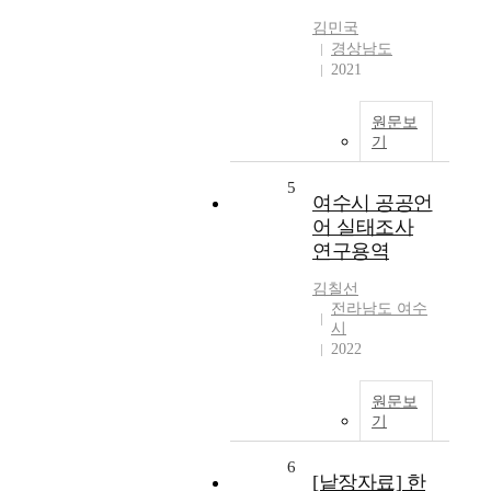
김민국
경상남도
2021
원문보
기
5
여수시 공공언
어 실태조사
연구용역
김칠선
전라남도 여수
시
2022
원문보
기
6
[낱장자료] 한