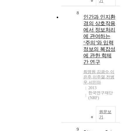
기
8
인간과 인지환
경의 상호작용
에서 정보처리
에 관여하는
‘주의’와 입력
정보의 복잡성
에 관한 학제
간 연구
최명원
,
김광수
,
이
은주
,
이주열
,
전병
우
,
서민아
2013
한국연구재단
(NRF)
원문보
기
9