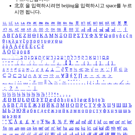
北京 을 입력하시려면
beijing
을 입력하시고 space를 누르
시면 됩니다.
ㅥ
ㅦ
ㅧ
ㅨ
ㅩ
ㅪ
ㅫ
ㅬ
ㅭ
ㅮ
ㅯ
ㅰ
ㅱ
ㅲ
ㅳ
ㅴ
ㅵ
ㅶ
ㅷ
ㅸ
ㅹ
ㅺ
ㅻ
ㅼ
ㅽ
ㅾ
ㅿ
ㆀ
ㆁ
ㆂ
ㆃ
ㆄ
ㆅ
ㆆ
ㆇ
ㆈ
ㆉ
ㆊ
ㆋ
ㆌ
ㆍ
ㆎ
Α
Β
Γ
Δ
Ε
Ζ
Η
Θ
Ι
Κ
Λ
Μ
Ν
Ξ
Ο
Π
Ρ
Σ
Τ
Υ
Φ
Χ
Ψ
Ω
α
β
γ
δ
ε
ζ
η
θ
ι
κ
λ
μ
ν
ξ
ο
π
ρ
σ
τ
υ
φ
χ
ψ
ω
á
à
Á
À
é
è
É
È
ç
Ç
ê
Ä
Ö
Ü
ä
ö
ü
ß
ְ
ֳ
ֲ
ֱ
ָ
ַ
ֵ
ֶ
ִ
ֹ
ּ
ֻ
ׂ
ׁ
ּ
ב
ה
נ
מ
צ
ת
ץ
ש
ד
ג
כ
ע
י
ח
ל
ך
ף
ק
ר
א
ט
ו
ן
ם
פ
‘
’
“
”
〔
〕
〈
〉
「
」
『
』
【
】
＂
（
）
［
］
｛
｝
±
×
÷
≠
≤
≥
∞
∴
♂
♀
∠
⊥
⌒
∂
∇
≡
≒
≪
≫
√
∽
∝
∵
∫
∬
∈
∋
⊆
⊇
⊂
⊃
∪
∩
∧
∨
￢
⇒
⇔
∀
∃
∮
∑
∏
＋
－
＜
＝
＞
、
。
·
‥
…
¨
〃
―
∥
＼
∼
´
～
ˇ
˘
˝
˚
˙
¸
˛
¡
¿
ː
！
＇
，
．
／
：
；
？
＾
＿
｀
｜
½
⅓
⅔
¼
¾
⅛
⅜
⅝
⅞
¹
²
³
⁴
ⁿ
₁
₂
₃
₄
Æ
Ð
Ħ
Ĳ
Ł
Ø
Œ
Þ
Ŧ
Ŋ
æ
đ
ð
ħ
ı
ĳ
ĸ
ŀ
ł
ø
œ
ß
þ
ŧ
ŋ
ŉ
А
Б
В
Г
Д
Е
Ё
Ж
З
И
Й
К
Л
М
Н
О
П
Р
С
Т
У
Ф
Х
Ц
Ч
Ш
Щ
Ъ
Ы
Ь
Э
Ю
Я
а
б
в
г
д
е
ё
ж
з
и
й
к
л
м
н
о
п
р
с
т
у
ф
х
ц
ч
ш
щ
ъ
ы
ь
э
ю
я
′
″
℃
Å
￠
￡
￥
¤
℉
‰
＄
％
Ｆ
￦
㎕
㎖
㎗
ℓ
㎘
㏄
㎣
㎤
㎥
㎦
㎙
㎚
㎛
㎜
㎝
㎞
㎟
㎠
㎡
㎢
㏊
㎍
㎎
㎏
㏏
㎈
㎉
㏈
㎧
㎨
㎰
㎱
㎲
㎳
㎴
㎵
㎶
㎷
㎸
㎹
㎀
㎁
㎂
㎃
㎄
㎺
㎻
㎽
㎾
㎿
㎐
㎑