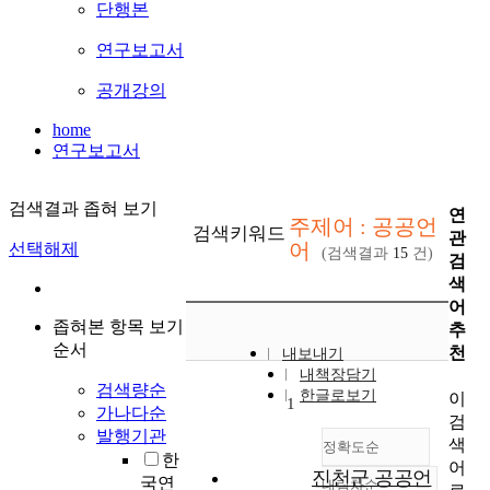
단행본
연구보고서
공개강의
home
연구보고서
검색결과 좁혀 보기
연
주제어 : 공공언
검색키워드
관
어
선택해제
(검색결과
15
건)
검
색
어
좁혀본 항목 보기
추
순서
천
내보내기
내책장담기
검색량순
한글로보기
이
1
가나다순
검
발행기관
색
정확도순
한
어
진천군 공공언
국연
내림차순