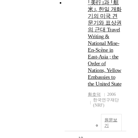
｢美行｣과 ｢航
米｣, 한일 개화
기의 미국 견
문기와 표상권
의 근대 Travel
Writing &
National Mise-
En-Scène in
East-Asia ; the
Order of
Nations, Yellow
Embassies to
the United State
황호덕
2006
한국연구재단
(NRF)
원문보
기