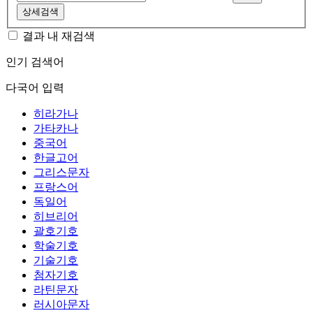
상세검색
결과 내 재검색
인기 검색어
다국어 입력
히라가나
가타카나
중국어
한글고어
그리스문자
프랑스어
독일어
히브리어
괄호기호
학술기호
기술기호
첨자기호
라틴문자
러시아문자