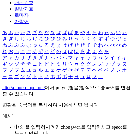
단위기호
일반기호
로마자
아랍어
あ
ぁ
か
が
さ
ざ
た
だ
な
は
ば
ぱ
ま
や
ゃ
ら
わ
ゎ
ん
い
ぃ
き
ぎ
し
じ
ち
ぢ
に
ひ
び
ぴ
み
り
う
ぅ
く
ぐ
す
ず
つ
づ
っ
ぬ
ふ
ぶ
ぷ
む
ゆ
ゅ
る
え
ぇ
け
げ
せ
ぜ
て
で
ね
へ
べ
ぺ
め
れ
お
ぉ
こ
ご
そ
ぞ
と
ど
の
ほ
ぼ
ぽ
も
よ
ょ
ろ
を
ア
ァ
カ
サ
ザ
タ
ダ
ナ
ハ
バ
パ
マ
ヤ
ャ
ラ
ワ
ヮ
ン
イ
ィ
キ
ギ
シ
ジ
チ
ヂ
ニ
ヒ
ビ
ピ
ミ
リ
ウ
ゥ
ク
グ
ス
ズ
ツ
ヅ
ッ
ヌ
フ
ブ
プ
ム
ユ
ュ
ル
エ
ェ
ケ
ゲ
セ
ゼ
テ
デ
ヘ
ベ
ペ
メ
レ
オ
ォ
コ
ゴ
ソ
ゾ
ト
ド
ノ
ホ
ボ
ポ
モ
ヨ
ョ
ロ
ヲ
―
http://chineseinput.net/
에서 pinyin(병음)방식으로 중국어를 변환
할 수 있습니다.
변환된 중국어를 복사하여 사용하시면 됩니다.
예시)
中文 을 입력하시려면
zhongwen
을 입력하시고 space를
누르시면됩니다.