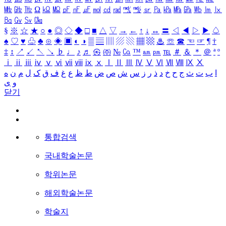
㎒
㎓
㎔
Ω
㏀
㏁
㎊
㎋
㎌
㏖
㏅
㎭
㎮
㎯
㏛
㎩
㎪
㎫
㎬
㏝
㏐
㏓
㏃
㏉
㏜
㏆
§
※
☆
★
○
●
◎
◇
◆
□
■
△
▽
→
←
↑
↓
↔
〓
◁
◀
▷
▶
♤
♠
♡
♥
♧
♣
⊙
◈
▣
◐
◑
▒
▤
▥
▨
▧
▦
▩
♨
☏
☎
☜
☞
¶
†
‡
↕
↗
↙
↖
↘
♭
♩
♪
♬
㉿
㈜
№
㏇
™
㏂
㏘
℡
＃
＆
＊
＠
ª
º
ⅰ
ⅱ
ⅲ
ⅳ
ⅴ
ⅵ
ⅶ
ⅷ
ⅸ
ⅹ
Ⅰ
Ⅱ
Ⅲ
Ⅳ
Ⅴ
Ⅵ
Ⅶ
Ⅷ
Ⅸ
Ⅹ
ا
ب
ت
ث
ج
ح
خ
د
ذ
ر
ز
س
ش
ص
ض
ط
ظ
ع
غ
ف
ق
ک
ل
م
ن
ه
و
ی
닫기
통합검색
국내학술논문
학위논문
해외학술논문
학술지