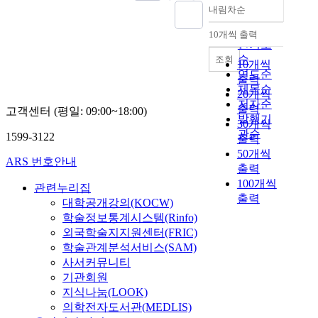
내림차순
정확도
순
10개씩 출력
내림차순
인기도
순
조회
10개씩
연도순
출력
제목순
20개씩
저자순
출력
고객센터 (평일: 09:00~18:00)
발행기
30개씩
관순
1599-3122
출력
50개씩
ARS 번호안내
출력
100개씩
관련누리집
출력
대학공개강의(KOCW)
학술정보통계시스템(Rinfo)
외국학술지지원센터(FRIC)
학술관계분석서비스(SAM)
사서커뮤니티
기관회원
지식나눔(LOOK)
의학전자도서관(MEDLIS)