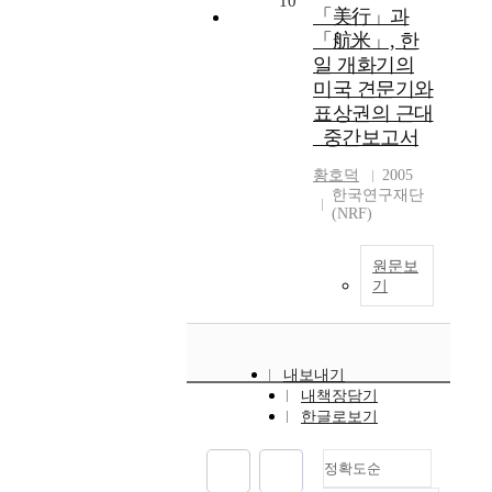
10
「美行」과
「航米」, 한
일 개화기의
미국 견문기와
표상권의 근대
_중간보고서
황호덕
2005
한국연구재단
(NRF)
원문보
기
내보내기
내책장담기
한글로보기
정확도순