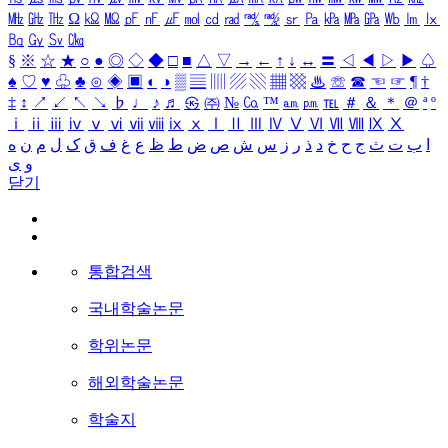
㎒
㎓
㎔
Ω
㏀
㏁
㎊
㎋
㎌
㏖
㏅
㎭
㎮
㎯
㏛
㎩
㎪
㎫
㎬
㏝
㏐
㏓
㏃
㏉
㏜
㏆
§
※
☆
★
○
●
◎
◇
◆
□
■
△
▽
→
←
↑
↓
↔
〓
◁
◀
▷
▶
♤
♠
♡
♥
♧
♣
⊙
◈
▣
◐
◑
▒
▤
▥
▨
▧
▦
▩
♨
☏
☎
☜
☞
¶
†
‡
↕
↗
↙
↖
↘
♭
♩
♪
♬
㉿
㈜
№
㏇
™
㏂
㏘
℡
＃
＆
＊
＠
ª
º
ⅰ
ⅱ
ⅲ
ⅳ
ⅴ
ⅵ
ⅶ
ⅷ
ⅸ
ⅹ
Ⅰ
Ⅱ
Ⅲ
Ⅳ
Ⅴ
Ⅵ
Ⅶ
Ⅷ
Ⅸ
Ⅹ
ا
ب
ت
ث
ج
ح
خ
د
ذ
ر
ز
س
ش
ص
ض
ط
ظ
ع
غ
ف
ق
ک
ل
م
ن
ه
و
ی
닫기
통합검색
국내학술논문
학위논문
해외학술논문
학술지