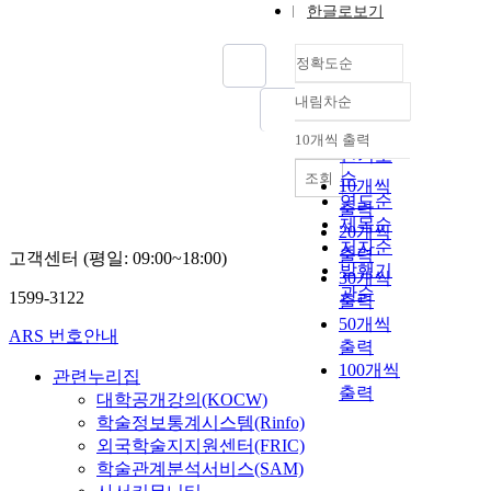
한글로보기
정확도순
내림차순
정확도
순
10개씩 출력
내림차순
인기도
순
조회
10개씩
연도순
출력
제목순
20개씩
저자순
출력
고객센터 (평일: 09:00~18:00)
발행기
30개씩
관순
1599-3122
출력
50개씩
ARS 번호안내
출력
100개씩
관련누리집
출력
대학공개강의(KOCW)
학술정보통계시스템(Rinfo)
외국학술지지원센터(FRIC)
학술관계분석서비스(SAM)