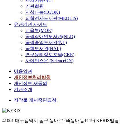
사서커뮤니티
기관회원
지식나눔(LOOK)
의학전자도서관(MEDLIS)
유관기관 사이트
교육부(MOE)
국립장애인도서관(NLD)
국립중앙도서관(NL)
국회도서관(NAL)
연구윤리정보포털(CRE)
사이언스온 (ScienceON)
이용약관
개인정보처리방침
개인정보 재동의
기관소개
저작물 게시중단요청
41061 대구광역시 동구 동내로 64(동내동1119) KERIS빌딩