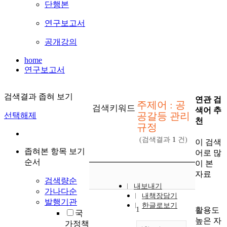
단행본
연구보고서
공개강의
home
연구보고서
검색결과 좁혀 보기
연관 검
주제어 : 공
검색키워드
색어 추
공갈등 관리
선택해제
천
규정
(검색결과
1
건)
이 검색
좁혀본 항목 보기
어로 많
순서
이 본
자료
검색량순
내보내기
가나다순
내책장담기
발행기관
한글로보기
1
활용도
국
높은 자
가정책