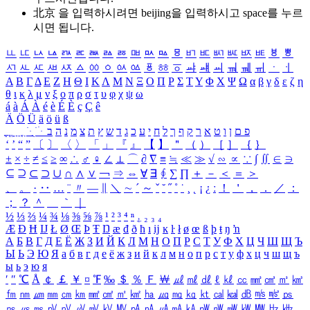
北京 을 입력하시려면
beijing
을 입력하시고 space를 누르
시면 됩니다.
ㅥ
ㅦ
ㅧ
ㅨ
ㅩ
ㅪ
ㅫ
ㅬ
ㅭ
ㅮ
ㅯ
ㅰ
ㅱ
ㅲ
ㅳ
ㅴ
ㅵ
ㅶ
ㅷ
ㅸ
ㅹ
ㅺ
ㅻ
ㅼ
ㅽ
ㅾ
ㅿ
ㆀ
ㆁ
ㆂ
ㆃ
ㆄ
ㆅ
ㆆ
ㆇ
ㆈ
ㆉ
ㆊ
ㆋ
ㆌ
ㆍ
ㆎ
Α
Β
Γ
Δ
Ε
Ζ
Η
Θ
Ι
Κ
Λ
Μ
Ν
Ξ
Ο
Π
Ρ
Σ
Τ
Υ
Φ
Χ
Ψ
Ω
α
β
γ
δ
ε
ζ
η
θ
ι
κ
λ
μ
ν
ξ
ο
π
ρ
σ
τ
υ
φ
χ
ψ
ω
á
à
Á
À
é
è
É
È
ç
Ç
ê
Ä
Ö
Ü
ä
ö
ü
ß
ְ
ֳ
ֲ
ֱ
ָ
ַ
ֵ
ֶ
ִ
ֹ
ּ
ֻ
ׂ
ׁ
ּ
ב
ה
נ
מ
צ
ת
ץ
ש
ד
ג
כ
ע
י
ח
ל
ך
ף
ק
ר
א
ט
ו
ן
ם
פ
‘
’
“
”
〔
〕
〈
〉
「
」
『
』
【
】
＂
（
）
［
］
｛
｝
±
×
÷
≠
≤
≥
∞
∴
♂
♀
∠
⊥
⌒
∂
∇
≡
≒
≪
≫
√
∽
∝
∵
∫
∬
∈
∋
⊆
⊇
⊂
⊃
∪
∩
∧
∨
￢
⇒
⇔
∀
∃
∮
∑
∏
＋
－
＜
＝
＞
、
。
·
‥
…
¨
〃
―
∥
＼
∼
´
～
ˇ
˘
˝
˚
˙
¸
˛
¡
¿
ː
！
＇
，
．
／
：
；
？
＾
＿
｀
｜
½
⅓
⅔
¼
¾
⅛
⅜
⅝
⅞
¹
²
³
⁴
ⁿ
₁
₂
₃
₄
Æ
Ð
Ħ
Ĳ
Ł
Ø
Œ
Þ
Ŧ
Ŋ
æ
đ
ð
ħ
ı
ĳ
ĸ
ŀ
ł
ø
œ
ß
þ
ŧ
ŋ
ŉ
А
Б
В
Г
Д
Е
Ё
Ж
З
И
Й
К
Л
М
Н
О
П
Р
С
Т
У
Ф
Х
Ц
Ч
Ш
Щ
Ъ
Ы
Ь
Э
Ю
Я
а
б
в
г
д
е
ё
ж
з
и
й
к
л
м
н
о
п
р
с
т
у
ф
х
ц
ч
ш
щ
ъ
ы
ь
э
ю
я
′
″
℃
Å
￠
￡
￥
¤
℉
‰
＄
％
Ｆ
￦
㎕
㎖
㎗
ℓ
㎘
㏄
㎣
㎤
㎥
㎦
㎙
㎚
㎛
㎜
㎝
㎞
㎟
㎠
㎡
㎢
㏊
㎍
㎎
㎏
㏏
㎈
㎉
㏈
㎧
㎨
㎰
㎱
㎲
㎳
㎴
㎵
㎶
㎷
㎸
㎹
㎀
㎁
㎂
㎃
㎄
㎺
㎻
㎽
㎾
㎿
㎐
㎑