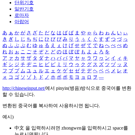
단위기호
일반기호
로마자
아랍어
あ
ぁ
か
が
さ
ざ
た
だ
な
は
ば
ぱ
ま
や
ゃ
ら
わ
ゎ
ん
い
ぃ
き
ぎ
し
じ
ち
ぢ
に
ひ
び
ぴ
み
り
う
ぅ
く
ぐ
す
ず
つ
づ
っ
ぬ
ふ
ぶ
ぷ
む
ゆ
ゅ
る
え
ぇ
け
げ
せ
ぜ
て
で
ね
へ
べ
ぺ
め
れ
お
ぉ
こ
ご
そ
ぞ
と
ど
の
ほ
ぼ
ぽ
も
よ
ょ
ろ
を
ア
ァ
カ
サ
ザ
タ
ダ
ナ
ハ
バ
パ
マ
ヤ
ャ
ラ
ワ
ヮ
ン
イ
ィ
キ
ギ
シ
ジ
チ
ヂ
ニ
ヒ
ビ
ピ
ミ
リ
ウ
ゥ
ク
グ
ス
ズ
ツ
ヅ
ッ
ヌ
フ
ブ
プ
ム
ユ
ュ
ル
エ
ェ
ケ
ゲ
セ
ゼ
テ
デ
ヘ
ベ
ペ
メ
レ
オ
ォ
コ
ゴ
ソ
ゾ
ト
ド
ノ
ホ
ボ
ポ
モ
ヨ
ョ
ロ
ヲ
―
http://chineseinput.net/
에서 pinyin(병음)방식으로 중국어를 변환
할 수 있습니다.
변환된 중국어를 복사하여 사용하시면 됩니다.
예시)
中文 을 입력하시려면
zhongwen
을 입력하시고 space를
누르시면됩니다.