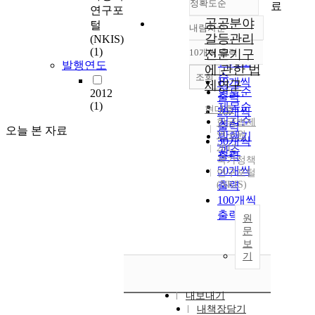
정확도순
료
연구포
공공분야
털
내림차순
정확도
갈등관리
(NKIS)
순
(1)
10개씩 출력
전문기구
내림차순
인기도
발행연도
에 관한 법
순
조회
10개씩
제연구
연도순
2012
출력
(1)
제목순
현대호
20개씩
저자순
한국법제
출력
오늘 본 자료
연구원
발행기
30개씩
2012
관순
출력
국가정책
50개씩
연구포털
(NKIS)
출력
100개씩
출력
원
문
보
기
내보내기
내책장담기