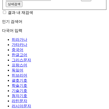
상세검색
결과 내 재검색
인기 검색어
다국어 입력
히라가나
가타카나
중국어
한글고어
그리스문자
프랑스어
독일어
히브리어
괄호기호
학술기호
기술기호
첨자기호
라틴문자
러시아문자