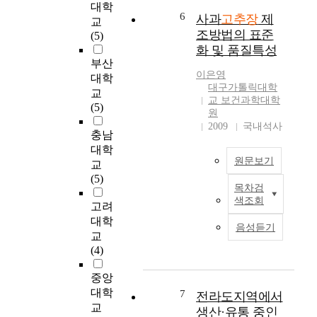
하
장
대학
p
p
여
6
사과
고추장
제
이
교
<
p
전
조방법의 표준
빵
(5)
0
e
복
의
화 및 품질특성
.
r
분
발
부산
0
s
말
이은영
효
대학
0
o
을
대구가톨릭대학
에
교
1
y
0
교 보건과학대학
미
(5)
)
b
원
%
치
,
e
2009
국내석사
,
는
충남
시
a
1
영
대학
판
n
.
향
원문보기
교
고
p
5
및
(5)
추
a
%
목차검
고
전
장
s
,
색조회
추
고려
통
의
t
3
장
고
대학
수
e
.
음성듣기
첨
추
교
분
a
0
가
장
(4)
함
s
%
빵
의
량
o
,
의
품
중앙
이
n
5
품
질
대학
전
e
7
전라도지역에서
.
질
개
통
o
교
생산·유통 중인
0
특