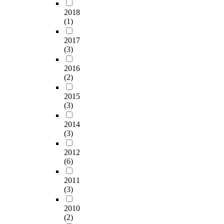
30 days of
로
부
1
지
분
t
신
were significantly
fermentation. After
가
2018
모
7
날
함
-
감
higher than those of
that, the koji style one
장
(1)
두
.
수
량
f
시
the control kochujang.
contained higher
낮
첨
3
록
은
r
럽
2017
4. Glucose, sucrose
reducing sugar.
았
가
7
약
C
a
의
(3)
and fructose contents
으
량
%
간
O
c
비
were not affected on
며
이
,
증
N
t
율
2016
the addition of
,
늘
회
가
2
i
(2)
을
mushroom, but
염
어
분
하
가
o
달
maltose content was
도
날
이
는
2015
5
n
리
decreased. 5. The
는
수
4
(3)
경
.
a
하
addition of
9
록
.
향
9
t
여
mushrooms had not
.
값
2014
5
을
0
e
첨
affect on the gas
2
(3)
이
0
보
±
d
가
production, and
~
증
~
였
0
w
한
caused to decrease the
9
2012
가
8
다
.
i
고
total bacterial count
.
(6)
하
.
.
1
t
추
and yeast in microbial
4
였
6
0
h
장
2011
count. 6. Sensory
%
다
9
3
°
n
을
(3)
evaluation revealed
로
.
%
.
B
-
이
that the color and
거
수
,
사
r
h
화
2010
flavor of kochujang
의
분
p
과
i
e
(2)
학
were improved by the
비
함