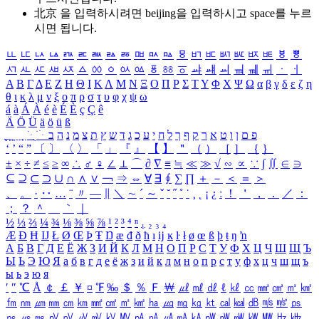
北京 을 입력하시려면
beijing
을 입력하시고 space를 누르
시면 됩니다.
ㅥ
ㅦ
ㅧ
ㅨ
ㅩ
ㅪ
ㅫ
ㅬ
ㅭ
ㅮ
ㅯ
ㅰ
ㅱ
ㅲ
ㅳ
ㅴ
ㅵ
ㅶ
ㅷ
ㅸ
ㅹ
ㅺ
ㅻ
ㅼ
ㅽ
ㅾ
ㅿ
ㆀ
ㆁ
ㆂ
ㆃ
ㆄ
ㆅ
ㆆ
ㆇ
ㆈ
ㆉ
ㆊ
ㆋ
ㆌ
ㆍ
ㆎ
Α
Β
Γ
Δ
Ε
Ζ
Η
Θ
Ι
Κ
Λ
Μ
Ν
Ξ
Ο
Π
Ρ
Σ
Τ
Υ
Φ
Χ
Ψ
Ω
α
β
γ
δ
ε
ζ
η
θ
ι
κ
λ
μ
ν
ξ
ο
π
ρ
σ
τ
υ
φ
χ
ψ
ω
á
à
Á
À
é
è
É
È
ç
Ç
ê
Ä
Ö
Ü
ä
ö
ü
ß
ְ
ֳ
ֲ
ֱ
ָ
ַ
ֵ
ֶ
ִ
ֹ
ּ
ֻ
ׂ
ׁ
ּ
ב
ה
נ
מ
צ
ת
ץ
ש
ד
ג
כ
ע
י
ח
ל
ך
ף
ק
ר
א
ט
ו
ן
ם
פ
‘
’
“
”
〔
〕
〈
〉
「
」
『
』
【
】
＂
（
）
［
］
｛
｝
±
×
÷
≠
≤
≥
∞
∴
♂
♀
∠
⊥
⌒
∂
∇
≡
≒
≪
≫
√
∽
∝
∵
∫
∬
∈
∋
⊆
⊇
⊂
⊃
∪
∩
∧
∨
￢
⇒
⇔
∀
∃
∮
∑
∏
＋
－
＜
＝
＞
、
。
·
‥
…
¨
〃
―
∥
＼
∼
´
～
ˇ
˘
˝
˚
˙
¸
˛
¡
¿
ː
！
＇
，
．
／
：
；
？
＾
＿
｀
｜
½
⅓
⅔
¼
¾
⅛
⅜
⅝
⅞
¹
²
³
⁴
ⁿ
₁
₂
₃
₄
Æ
Ð
Ħ
Ĳ
Ł
Ø
Œ
Þ
Ŧ
Ŋ
æ
đ
ð
ħ
ı
ĳ
ĸ
ŀ
ł
ø
œ
ß
þ
ŧ
ŋ
ŉ
А
Б
В
Г
Д
Е
Ё
Ж
З
И
Й
К
Л
М
Н
О
П
Р
С
Т
У
Ф
Х
Ц
Ч
Ш
Щ
Ъ
Ы
Ь
Э
Ю
Я
а
б
в
г
д
е
ё
ж
з
и
й
к
л
м
н
о
п
р
с
т
у
ф
х
ц
ч
ш
щ
ъ
ы
ь
э
ю
я
′
″
℃
Å
￠
￡
￥
¤
℉
‰
＄
％
Ｆ
￦
㎕
㎖
㎗
ℓ
㎘
㏄
㎣
㎤
㎥
㎦
㎙
㎚
㎛
㎜
㎝
㎞
㎟
㎠
㎡
㎢
㏊
㎍
㎎
㎏
㏏
㎈
㎉
㏈
㎧
㎨
㎰
㎱
㎲
㎳
㎴
㎵
㎶
㎷
㎸
㎹
㎀
㎁
㎂
㎃
㎄
㎺
㎻
㎽
㎾
㎿
㎐
㎑