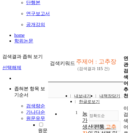
단행본
연구보고서
공개강의
home
학위논문
검색결과 좁혀 보기
연
주제어 : 고추장
검색키워드
관
선택해제
(검색결과
115
건)
검
색
어
좁혀본 항목 보
추
기순서
천
내보내기
내책장담기
한글로보기
검색량순
이
가나다순
1
농
검
정확도순
원문유무
가
색
생산 전통
내림차순
고추
어
정확도
원문