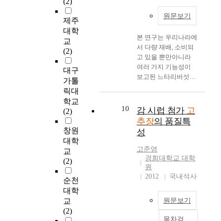
(2)
고
종
추
시
e
아의 첨가가 고추장의
서
추
을
장
판
n
원문보기
성분 관계에 미치는
의
제주
장
수
의
고
t
영향도 함께 조사하여
특
대학
첨
집
이
추
a
본 연구는 우리나라에
얻은 결과를 요약하면
성
교
가
하
화
장
t
서 다량 재배, 소비되
다음과 같다. 각 지역
변
(2)
가
여
학
이
i
고 있을 뿐만아니라
에서 수집한 재래식
화
늘
화
적
가
o
여러 가지 기능성이
고추장들의 비타민의
를
대구
어
학
성
장
n
보고된 느타리버섯과
평균값들은 β-
분
가톨
날
적
분
높
,
표고버섯 그리고 복분
carotene 3,530
석
수
릭대
특
과
은
w
자를 전통고추장에 첨
㎍/100g, a-tocopherol
하
록
학교
성
품
값
a
가하여 발효 중 품질
흔적량, thiamin 82
였
10
감 시럽 첨가
고
증
(2)
을
질
을
s
특성 변화를 조사하였
㎍/100g, riboflavin 88
다
가
추장
의 품질특
분
특
나
i
다. 기능성 물질이 첨
㎍/100g, niacin 1.3
.
하
창원
석
성
성
타
n
가된 전통고추장의 품
㎎/100g 및 ascorbic
조
였
대학
비
의
내
v
질특성 변화를 분석한
acid 3.3㎎/100g 이었
단
고준영
다
교
교
변
었
e
결과는 다음과 같다.
으며, 일반성분의 평
백
경희대학교 대학
.
하
(2)
화
다
s
A. 느타리버섯과 표고
균값들은 수분 47.4%,
질
원
발
고
를
.
t
버섯을 첨가한 전통고
환원당 19.8%. 아미노
함
2012
국내석사
효
순천
,
비
p
i
추장의 품질특성 1. 수
태 질소 153.2㎎% 및
량
팽
위
대학
교
H
g
분 함량은 버섯 첨가
PH 4.62이었다. 재래
은
창
해
교
원문보기
분
는
a
량이 증가할수록 유의
식과 Koji식으로 담금
1
력
성
(2)
석
경
t
적으로 증가하였다.
한 고추장 원료 중의
4
은
목차검
분
하