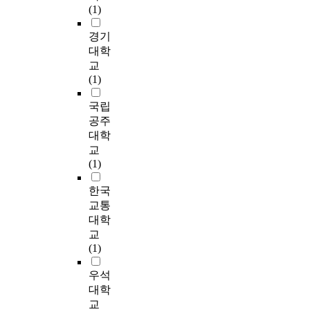
a
에
적
t
장
경향을 보였다. 2. pH
(1)
을 보였으나 30일 이
였
가
c
비
정
i
에
는 복분자첨가에 의해
후 급격히 감소하여
고
장
i
해
산
v
접
경기
낮아지는 경향을 보였
발효 100일 후에는 오
A
높
d
사
도
i
목
으나 적정산도는 영향
대학
히려 낮게 나타났으
K
은
등
과
1
t
시
을 받지 않았다. 알콜
며, 소맥배아를 첨가
-
교
값
9
고
.
y
키
은 복분자 첨가량이
하여 담금한 고추장에
3
(1)
을
종
추
5
o
고
증가할수록 유의적으
서는 소맥배아를 첨가
이
나
의
장
0
f
맛
로 증가하였다. 3. 아
국립
하지 않은 시료에 비
가
타
식
의
±
K
은
미노산성 질소함량은
하여 아미노태 질소량
장
공주
내
품
수
0
o
물
복분자 첨가량이 증가
이 크게 증가하였고,
낮
대학
었
보
분
.
r
론
할수록 감소하였으나
PH도 다소 높게 나타
은
교
다
존
함
0
e
기
후숙 90일 후에는 유
났다. To evaluate the
Δ
(1)
.
료
량
1
a
능
의차를 보이지 않았
nutritional property of
E
굽
함
이
%
n
적
다. 색도값(L, a, b)은
Kochujang, Korean
값
한국
기
량
높
로
t
인
복분자 첨가량이 증가
traditional fermented
을
교통
손
을
게
최
r
역
할수록 유의적으로 감
food, the analyses of
나
대학
실
분
나
대
a
할
소하는 경향을 보였
vitamin composition
타
교
률
석
타
값
d
을
고, ΔE값은 후숙 초기
in Kochujang during
냈
(1)
은
하
났
을
i
할
에 복분자 첨가량이
fermentation were
으
3
였
다
나
t
가
증가할수록 유의적으
carried out by High
며
우석
%
다
.
타
i
능
로 높은 값을 나타냈
Performance Liquid
전
대학
첨
.
내
o
성
다. 4. 포도당과 과당
Chromatography
복
교
가
개
2
었
n
이