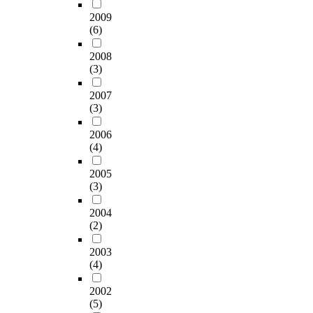
H
고
x
x
적
addition of
슷
량
는
추
2009
로
a
검
mushrooms. However,
하
은
3
(6)
장
가
n
사
taste and overall
였
고
.
의
장
e
(
acceptability did not
다
추
2008
5
p
높
,
수
show significant
.
(3)
장
3
H
은
C
분
differences. B. The
아
첨
~
는
값
H
함
quality of traditional
미
2007
가
5
사
이
C
량
kochujang
노
(3)
량
.
과
었
l
,
supplemented with
산
이
1
즙
고
₃
색
2006
Rubus coreanum 1.
성
늘
4
첨
K
,
도
(4)
The addition of Rubus
질
어
,
가
G
E
,
coreanum had not
소
날
산
량
1
t
p
2005
affect on moisture
와
수
도
이
이
O
(3)
H
contents and acidity of
총
록
가
증
5
A
,
kochujang. The pH
유
증
9
가
2004
.
c
물
decreased with
리
가
.
(2)
할
0
,
성
increasing the
아
하
4
수
3
a
,
addition of Rubus
미
였
2003
8
록
±
n
염
coreanum during
노
(4)
다
%
낮
0
d
도
fermentation. Ash
산
.
~
게
.
H
및
contents were
은
2002
텍
2
나
0
₂
당
significantly
A
(5)
스
5
타
6
O
도