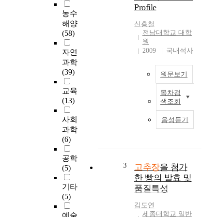
Profile
는
농수
전
해양
신흥철
통
(58)
전남대학교 대학
고
원
추
2009
국내석사
자연
장
과학
의
(39)
원문보기
맛
성
교육
목차검
분
T
(13)
색조회
과
h
지
e
사회
음성듣기
역
c
과학
간
h
(6)
특
e
색
m
공학
의
i
3
고추장
을 첨가
(5)
관
c
한 빵의 발효 및
계
a
기타
품질특성
를
l
(5)
알
c
김도연
아
o
세종대학교 일반
예술