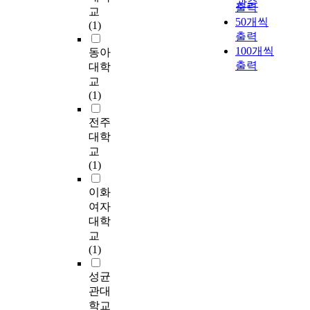
첨가구에서 흔적량이
,
관순
효
삭
출력
분
G
e
새
교
탕, 과당 함량은 버섯
었으나 첨가구에서는
K
력
카
50개씩
함
1
s
로
(1)
첨가에 의해 영향을
초기에 1,050㎍/100g
,
이
린
량
출력
이
t
운
받지 않았지만, 맥아
으로 존재하다 850
M
가
나
은
100개씩
4
o
재
동아
당은 유의적으로 감소
㎍/100g으로 감소하
g
장
트
숙
.
r
출력
료
대학
하는 경향을 보였다.
였다. thiamin과
의
떨
륨
성
4
e
인
교
총 가스 발생량은 버
riboflavin은 발효 30
순
어
,
기
4
v
감
(1)
섯 첨가에 의해 영향
일까지는 증가하다가
이
졌
c
간
로
e
시
을 받지 않았으나, 총
그 후부터 감소하였고
었
다
i
이
가
a
럽
전주
세균수와 효모의 성장
niacin과 ascorbic acid
으
.
t
지
장
l
을
대학
이 저해됨을 알 수 있
는 계속 감소현상을
며
부
r
날
낮
b
이
교
었다. 5. 관능평가결과
보였다. 비타민 함량
,
피
i
수
았
i
용
(1)
색과 향은 버섯첨가에
에 있어서도 소맥배아
색
와
n
록
다
o
하
의해 증진되었으나 맛
를 첨가한 고추장이
도
비
i
증
.
l
여
이화
과 종합적 기호도는
무첨가 고추장보다 상
는
용
n
가
경
o
새
여자
유의적인 차이를 보이
당히 높음을 보여 주
숙
적
,
되
기
g
로
대학
지 않았다. B. 복분자
었다. 그리고 일반성
성
은
s
었
지
i
운
교
를 첨가한 전통고추장
분의 변화에서는 아미
중
3
o
으
역
c
재
(1)
의 품질특성 1. 수분함
노태 질소량이 Koji식
점
%
r
며
K
a
료
량은 복분자첨가에 의
고추장에서 더 높았으
차
첨
b
대
G
l
를
성균
해 영향을 받지 않았
며 환원당은 발효 30
감
가
i
조
2
a
고
관대
으나 조회분 함량은
일까지는 재래식 고추
소
구
c
군
가
c
추
유의적으로 낮아지는
학교
장에서 더 높은 함량
하
가