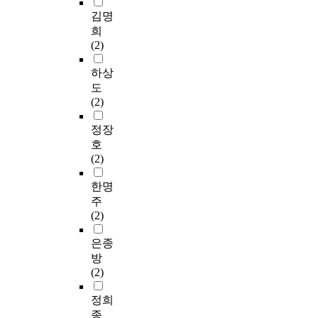
차
0
대
f
C
는
이
김명
일
부
t
K
무
는
희
째
분
h
)
첨
원
(2)
급
을
e
보
가
료
격
차
f
다
구
배
하상
히
지
r
전
,
합
도
감
하
a
복
매
비
(2)
소
였
c
고
운
,
하
다
t
추
맛
제
정장
여
.
i
장
은
품
호
이
총
o
들
6
별
(2)
후
유
n
(
%
숙
서
리
s
A
첨
성
한명
서
당
s
K
가
기
주
히
함
h
s
구
간
(2)
감
량
o
)
가
등
소
은
w
이
가
의
은종
하
K
e
영
장
차
방
는
S
d
양
높
이
(2)
경
2
D
학
은
에
향
에
P
적
값
따
정희
을
서
P
으
을
라
종
보
4
H