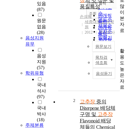
장
의 맛 성분 및
로
순
있음
10개씩 출력
내림차순
많
품질특성
인기도
(87)
이
순
조회
10개씩
손성혜
본
연도순
원문
출력
세종대학교 대학
자
제목순
없음
원
20개씩
료
저자순
(28)
2012
국내석사
출력
발행기
음성지원
30개씩
관순
유무
출력
원문보기
활
50개씩
음성
용
목차검
출력
본
지원
도
색조회
100개씩
연
(57)
높
출력
구
학위유형
음성듣기
은
에
자
서
국내
료
는
석사
농
(97)
가
2
고추장
중의
에
Diterpene 배당체
국내
서
박사
구명 및
고추장
생
(18)
Flavonoid 배당
산
주제분류
체들의 Chemical
되