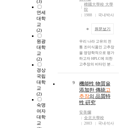
(3)
K
늘
매
장
檀國大學校 大學
도
a
,
어
되
院
을
(
s
연세
A
날
1988
국내박사
고
제
L
o
대학
K
수
있
조
)
n
교
-
록
는
한
값
i
원문보기
(2)
1
낮
개
후
이
n
,
아
량
발
다
g
원광
우리 나라 고유의 전
A
졌
식
효
른
s
대학
통 조미식품인 고추장
K
고
고
&
지
p
을 영양학적으로 평가
-
교
,
추
#
역
r
하고자 HPLC에 의한
2
(2)
염
장
8
에
e
고추장의 비타민 분석
,
도
9
2
비
p
경상
방법을 확립하고 일반
A
와
종
2
해
a
가정에서 재래식으로
K
국립
수
과
8
가
r
담근 고추장을 전국
-
대학
9
機能性 物質을
용
재
;
장
e
각 지역에서 수집하여
3
교
성
添加한 傳統
고
래
숙
높
d
비타민과 일반성분을
)
(2)
고
식
추장
의 品質特
성
았
b
분석하였다. 또한 재
의
형
고
을
性 硏究
고
y
래식과 Koji식으로 담
발
숙명
분
추
통
a
f
금한 고추장의 발효과
효
여자
함
장
安美爛
하
,
e
정 중의 비타민과 일
과
대학
량
全北大學校
1
여
b
r
반성분의 변화를 조사
정
교
은
2003
국내석사
9
고
값
m
하였다. 이때 소맥배
에