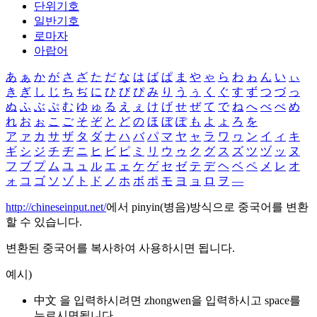
단위기호
일반기호
로마자
아랍어
あ
ぁ
か
が
さ
ざ
た
だ
な
は
ば
ぱ
ま
や
ゃ
ら
わ
ゎ
ん
い
ぃ
き
ぎ
し
じ
ち
ぢ
に
ひ
び
ぴ
み
り
う
ぅ
く
ぐ
す
ず
つ
づ
っ
ぬ
ふ
ぶ
ぷ
む
ゆ
ゅ
る
え
ぇ
け
げ
せ
ぜ
て
で
ね
へ
べ
ぺ
め
れ
お
ぉ
こ
ご
そ
ぞ
と
ど
の
ほ
ぼ
ぽ
も
よ
ょ
ろ
を
ア
ァ
カ
サ
ザ
タ
ダ
ナ
ハ
バ
パ
マ
ヤ
ャ
ラ
ワ
ヮ
ン
イ
ィ
キ
ギ
シ
ジ
チ
ヂ
ニ
ヒ
ビ
ピ
ミ
リ
ウ
ゥ
ク
グ
ス
ズ
ツ
ヅ
ッ
ヌ
フ
ブ
プ
ム
ユ
ュ
ル
エ
ェ
ケ
ゲ
セ
ゼ
テ
デ
ヘ
ベ
ペ
メ
レ
オ
ォ
コ
ゴ
ソ
ゾ
ト
ド
ノ
ホ
ボ
ポ
モ
ヨ
ョ
ロ
ヲ
―
http://chineseinput.net/
에서 pinyin(병음)방식으로 중국어를 변환
할 수 있습니다.
변환된 중국어를 복사하여 사용하시면 됩니다.
예시)
中文 을 입력하시려면
zhongwen
을 입력하시고 space를
누르시면됩니다.