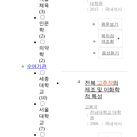
보
n
대학원
체육
고
s
2015
국내석사
(3)
자
t
유
i
인문
원문보기
리
t
학
당
u
(2)
목차검
본
과
e
색조회
연
유
n
의약
구
리
t
음성듣기
학
는
아
s
(2)
우
미
o
수여기관
리
노
f
나
산
G
세종
라
4
전복
고추장
의
,
o
대학
고
일
c
제조 및 이화학
교
유
반
h
적 특성
(10)
의
성
u
발
분
j
고봉국
서울
효
전남대학교 대학
을
a
대학
식
원
조
n
교
품
2006
국내석사
사
g
(7)
으
하
,
로