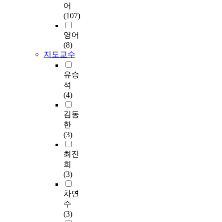
.
구
산
어
중
었
b
2
가
도
(107)
에
고
y
3
가
가
점
m
T
%
장
높
영어
도
a
L
로
높
게
(8)
는
l
C
가
은
지도교수
측
사
t
-
장
값
정
과
o
D
높
을
되
유승
즙
s
P
게
나
었
석
첨
e
P
나
타
으
(4)
가
와
H
타
내
며
량
g
a
나
었
,
김동
이
l
s
전
고
고
한
증
u
s
반
,
추
(3)
가
c
a
적
향
장
할
o
y
으
,
화
최진
수
s
a
로
전
학
희
록
e
n
일
반
적
(3)
낮
가
d
반
적
특
았
구
a
고
인
성
차연
으
성
l
추
기
값
수
며
당
l
장
호
의
(3)
3
의
o
(
도