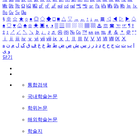
㎒
㎓
㎔
Ω
㏀
㏁
㎊
㎋
㎌
㏖
㏅
㎭
㎮
㎯
㏛
㎩
㎪
㎫
㎬
㏝
㏐
㏓
㏃
㏉
㏜
㏆
§
※
☆
★
○
●
◎
◇
◆
□
■
△
▽
→
←
↑
↓
↔
〓
◁
◀
▷
▶
♤
♠
♡
♥
♧
♣
⊙
◈
▣
◐
◑
▒
▤
▥
▨
▧
▦
▩
♨
☏
☎
☜
☞
¶
†
‡
↕
↗
↙
↖
↘
♭
♩
♪
♬
㉿
㈜
№
㏇
™
㏂
㏘
℡
＃
＆
＊
＠
ª
º
ⅰ
ⅱ
ⅲ
ⅳ
ⅴ
ⅵ
ⅶ
ⅷ
ⅸ
ⅹ
Ⅰ
Ⅱ
Ⅲ
Ⅳ
Ⅴ
Ⅵ
Ⅶ
Ⅷ
Ⅸ
Ⅹ
ا
ب
ت
ث
ج
ح
خ
د
ذ
ر
ز
س
ش
ص
ض
ط
ظ
ع
غ
ف
ق
ک
ل
م
ن
ه
و
ی
닫기
통합검색
국내학술논문
학위논문
해외학술논문
학술지