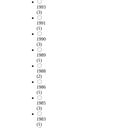
성
장
.
리
d
)
decreased with
가
모
1993
에
적
당
a
를
increasing the
장
(3)
두
비
정
성
t
실
addition of Rubus
높
고
해
산
분
i
시
coreanum 4. The
았
1991
추
숙
도
은
v
한
number of yeasts in
고
(1)
장
성
는
g
e
후
10% added Kochujang
필
첨
기
p
l
a
이
1990
was a similar level
수
가
간
H
u
c
화
(3)
(2.34 X 10^5CFU/g) to
지
량
이
와
c
t
학
the control kochujang,
방
이
길
상
o
i
점
1989
while aerobic cells
산
늘
기
반
s
v
(1)
특
were a lower level
의
어
때
되
e
i
성
(8.27 X 10^6 CFU/g)
경
날
문
는
1988
,
t
과
than control
우
수
에
(2)
결
m
i
이
kochujang (9.07 X
5
록
재
과
a
e
화
10^6 CFU/g). 5.
7
감
1986
래
를
l
s
학
Sensory evaluation
.
(1)
소
식
보
t
o
적
revealed that all
8
하
고
였
o
f
특
parameters (color,
1
1985
는
추
으
s
t
성
flavor, taste and
%
(3)
경
장
며
e
h
을
overall acceptability)
로
향
이
저
,
e
알
1983
of sensory test were
A
을
개
장
f
s
아
(1)
improved by the
K
보
량
기