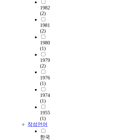
r
e
보
addition of Rubus
-
였
식
간
u
f
았
1982
coreanum.
3
다
고
에
c
r
(2)
고
이
.
추
따
t
a
결
가
기
장
라
1981
o
c
과
장
호
에
(2)
증
s
t
를
높
도
비
가
e
i
다
았
검
1980
해
하
,
o
음
으
(1)
사
수
는
s
n
과
며
결
분
경
u
s
같
유
1979
과
함
향
c
w
이
리
(2)
색
량
을
r
e
요
당
,
이
보
o
r
약
1976
함
짠
낮
였
s
e
한
(1)
량
맛
고
다
e
e
다
은
,
,
.
순
v
.
1974
A
질
p
으
a
(1)
K
감
H
4
로
l
-
은
가
.
1955
함
u
2
3
낮
(1)
숙
유
a
가
%
작성언어
으
성
되
t
1
첨
며
기
어
e
8
가
,
한국
간
있
d