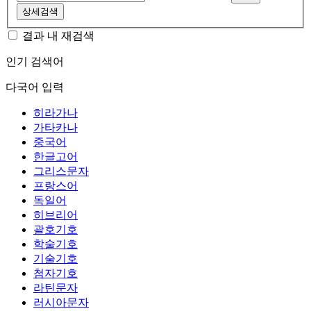
상세검색
결과 내 재검색
인기 검색어
다국어 입력
히라가나
가타카나
중국어
한글고어
그리스문자
프랑스어
독일어
히브리어
괄호기호
학술기호
기술기호
첨자기호
라틴문자
러시아문자