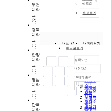
상
e
본
조지방과 조단백질 함
비타민의 함량을 조사
.
색조회
3
인
부천
여
지
d
연
량은 버섯의 첨가량이
한 결과는 대두, 멥쌀,
8
%
타
대학
그
역
a
구
증가할수록 감소한 반
찹쌀, 밀가루에는
3
음성듣기
첨
르
결
교
K
s
는
면, 조회분 함량은 느
thiamin, riboflavin,
%
가
색
과
(2)
S
o
고
타리버섯의 경우에는
niacin등이 존재하였
로
구
소
는
1
n
추
첨가량에 영향을 받지
고, 고추가루에는 β-
A
가
,
경북
다
이
e
장
않았지만, 표고버섯의
carotene, thiamin,
K
가
s
음
대학
4
o
의
경우에는 첨가량이 증
riboflavin과 ascorbic
-
장
u
과
교
.
f
다
가할수록 감소하였다.
acid가, 소맥배아에는
3
우
내보내기
내책장담기
d
같
(1)
9
a
양
2. 알콜 함량은 느타리
thiamin, riboflavin,
이
한글로보기
수
a
다
0
s
한
버섯 9%첨가고추장
niacin과 α-tocopherol
가
하
n
.
한양
로
e
선
이 다른 고추장에 비
이 다량 함유되어 있
장
였
색
대학
가
r
정확도순
행
해 유의적으로 높은
었다. 담금 고추장의
높
고
소
장
i
교
연
함량을 나타내었다. 3.
발효과정 중에 비타민
았
,
내림차순
,
1
높
e
(1)
구
정확도
아미노산성질소 함량
변화에서 소맥배아 첨
고
1
p
.
았
s
가
순
과 색도값(L, a, b, ΔE)
가효과를 보면 발효
무
10개씩 출력
2
a
내림차순
사
영남
고
o
이
인기도
은 버섯첨가량이 증가
100일 후에 β-carotene
기
%
r
과
,
f
대학
루
순
조회
할 수록 대조구에 비
은 무첨가구에서
성
10개씩
첨
a
고
경
s
어
교
연도순
해 유의적으로 높은
8∼9% 분해율을 보인
분
출력
가
r
추
기
t
진
(1)
값을 보였고, 버섯첨
제목순
반면 첨가구에서는
은
20개씩
구
e
장
지
u
가
가가 색도값의 저하를
4∼5%로 낮아졌으며
저자순
N
는
출력
d
의
역
d
단국
운
억제하는 것으로 나타
또 α-tocopherol은 무
a
발행기
발
30개씩
,
수
K
i
데
대학
났다. 4. 포도당과 설