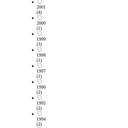
decreased during
K
처
.
났
°
-
,
2001
fermentation. Alcohol
-
측
2
으
B
s
점
(4)
contents of
3
정
2
며
r
a
도
supplemented
이
결
%
숙
i
t
)
2000
kochujang were
3
과
로
성
x
u
(1)
와
significantly higher
3
,
나
기
로
r
관
than that of the control
3
경
타
간
1999
가
a
능
kochujang. 2. The
.
도
났
(3)
이
장
t
검
amino-type nitrogen
2
,
다
지
낮
e
사
contents of 10%
m
탄
1998
.
날
은
d
(
Rubus coreanum
g
(1)
력
재
수
값
B
특
added Kochujang were
%
성
래
록
이
u
성
significantly lower
과
1997
,
식
감
었
O
차
than control
1
(1)
응
고
소
다
H
이
kochujang. L, a and b
3
집
추
하
.
.
검
1996
values decreased
7
성
장
는
전
A
사
(2)
slightly with
3
,
이
경
통
n
,
increasing the
.
검
개
향
고
t
기
1995
addition of Rubus
0
성
량
을
추
i
(2)
호
coreanum. 3. Glucose
m
,
식
보
장
o
도
and fructose contents
g
씹
고
였
1994
의
x
검
were increased but gas
%
힘
추
(2)
다
유
i
사
production was
로