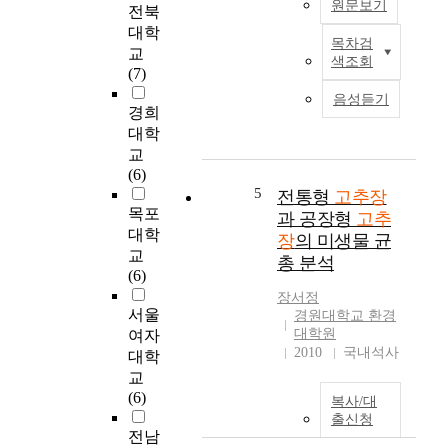
였
a
원문보기
전북
써
다
t
대학
영
.
r
목차검
대
교
양
수
a
색조회
량
(7)
학
분
d
생
적
음성듣기
함
i
산
경희
으
량
t
되
대학
로
은
i
는
교
우
지
o
양
(6)
수
역
n
식
5
전통형
고추장
한
별
a
전
목포
고
과 공장형
고추
로
l
복
대학
추
장
의 미생물 균
유
K
의
교
장
총 분석
의
o
새
(6)
을
적
r
로
빵
장서정
인
e
운
서울
에
경원대학교 환경
차
a
수
대학원
여자
첨
이
n
요
2010
국내석사
가
대학
가
h
창
하
교
있
o
출
여
(6)
었
t
복사/대
을
고
출신청
고
p
위
추
전남
(
e