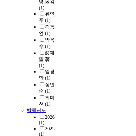
영 옮김
(1)
유연
주
(1)
김동
언
(1)
박옥
수
(1)
嚴耕
望 著
(1)
엄경
망
(1)
장인
순
(1)
최미
선
(1)
발행연도
2026
(1)
2025
(1)