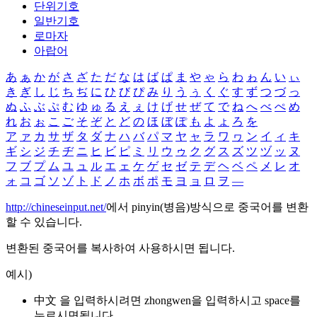
단위기호
일반기호
로마자
아랍어
あ
ぁ
か
が
さ
ざ
た
だ
な
は
ば
ぱ
ま
や
ゃ
ら
わ
ゎ
ん
い
ぃ
き
ぎ
し
じ
ち
ぢ
に
ひ
び
ぴ
み
り
う
ぅ
く
ぐ
す
ず
つ
づ
っ
ぬ
ふ
ぶ
ぷ
む
ゆ
ゅ
る
え
ぇ
け
げ
せ
ぜ
て
で
ね
へ
べ
ぺ
め
れ
お
ぉ
こ
ご
そ
ぞ
と
ど
の
ほ
ぼ
ぽ
も
よ
ょ
ろ
を
ア
ァ
カ
サ
ザ
タ
ダ
ナ
ハ
バ
パ
マ
ヤ
ャ
ラ
ワ
ヮ
ン
イ
ィ
キ
ギ
シ
ジ
チ
ヂ
ニ
ヒ
ビ
ピ
ミ
リ
ウ
ゥ
ク
グ
ス
ズ
ツ
ヅ
ッ
ヌ
フ
ブ
プ
ム
ユ
ュ
ル
エ
ェ
ケ
ゲ
セ
ゼ
テ
デ
ヘ
ベ
ペ
メ
レ
オ
ォ
コ
ゴ
ソ
ゾ
ト
ド
ノ
ホ
ボ
ポ
モ
ヨ
ョ
ロ
ヲ
―
http://chineseinput.net/
에서 pinyin(병음)방식으로 중국어를 변환
할 수 있습니다.
변환된 중국어를 복사하여 사용하시면 됩니다.
예시)
中文 을 입력하시려면
zhongwen
을 입력하시고 space를
누르시면됩니다.