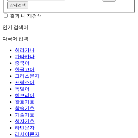
상세검색
결과 내 재검색
인기 검색어
다국어 입력
히라가나
가타카나
중국어
한글고어
그리스문자
프랑스어
독일어
히브리어
괄호기호
학술기호
기술기호
첨자기호
라틴문자
러시아문자