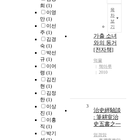
희
(1)
목
이영
차
만
(1)
보
이선
기
주
(1)
가출 소녀
김경
와의 동거
숙
(1)
[전자책]
박선
규
(1)
먹물
이어
책마루
령
(1)
2010
김진
현
(1)
김정
한
(1)
3
이상
治史經驗談
진
(1)
: 筆耕室治
이홍
史五書之一
직
(1)
박기
엄경망
성
(1)