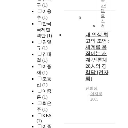
복
구
(1)
사/
대
이용
출
수
(1)
5
신
한국
청
국제협
내 인생 최
력단
(1)
고의 조언 :
김열
세계를 움
규
(1)
직이는 재
김태
계-언론계
철
(1)
28人의 경
이중
험담 [전자
재
(1)
책]
조동
섭
(1)
진희정
이종
이지북
훈
(1)
2005
최은
주
(1)
KBS
(1)
이종