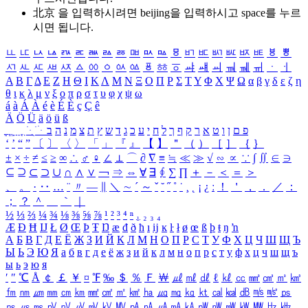
北京 을 입력하시려면
beijing
을 입력하시고 space를 누르
시면 됩니다.
ㅥ
ㅦ
ㅧ
ㅨ
ㅩ
ㅪ
ㅫ
ㅬ
ㅭ
ㅮ
ㅯ
ㅰ
ㅱ
ㅲ
ㅳ
ㅴ
ㅵ
ㅶ
ㅷ
ㅸ
ㅹ
ㅺ
ㅻ
ㅼ
ㅽ
ㅾ
ㅿ
ㆀ
ㆁ
ㆂ
ㆃ
ㆄ
ㆅ
ㆆ
ㆇ
ㆈ
ㆉ
ㆊ
ㆋ
ㆌ
ㆍ
ㆎ
Α
Β
Γ
Δ
Ε
Ζ
Η
Θ
Ι
Κ
Λ
Μ
Ν
Ξ
Ο
Π
Ρ
Σ
Τ
Υ
Φ
Χ
Ψ
Ω
α
β
γ
δ
ε
ζ
η
θ
ι
κ
λ
μ
ν
ξ
ο
π
ρ
σ
τ
υ
φ
χ
ψ
ω
á
à
Á
À
é
è
É
È
ç
Ç
ê
Ä
Ö
Ü
ä
ö
ü
ß
ְ
ֳ
ֲ
ֱ
ָ
ַ
ֵ
ֶ
ִ
ֹ
ּ
ֻ
ׂ
ׁ
ּ
ב
ה
נ
מ
צ
ת
ץ
ש
ד
ג
כ
ע
י
ח
ל
ך
ף
ק
ר
א
ט
ו
ן
ם
פ
‘
’
“
”
〔
〕
〈
〉
「
」
『
』
【
】
＂
（
）
［
］
｛
｝
±
×
÷
≠
≤
≥
∞
∴
♂
♀
∠
⊥
⌒
∂
∇
≡
≒
≪
≫
√
∽
∝
∵
∫
∬
∈
∋
⊆
⊇
⊂
⊃
∪
∩
∧
∨
￢
⇒
⇔
∀
∃
∮
∑
∏
＋
－
＜
＝
＞
、
。
·
‥
…
¨
〃
―
∥
＼
∼
´
～
ˇ
˘
˝
˚
˙
¸
˛
¡
¿
ː
！
＇
，
．
／
：
；
？
＾
＿
｀
｜
½
⅓
⅔
¼
¾
⅛
⅜
⅝
⅞
¹
²
³
⁴
ⁿ
₁
₂
₃
₄
Æ
Ð
Ħ
Ĳ
Ł
Ø
Œ
Þ
Ŧ
Ŋ
æ
đ
ð
ħ
ı
ĳ
ĸ
ŀ
ł
ø
œ
ß
þ
ŧ
ŋ
ŉ
А
Б
В
Г
Д
Е
Ё
Ж
З
И
Й
К
Л
М
Н
О
П
Р
С
Т
У
Ф
Х
Ц
Ч
Ш
Щ
Ъ
Ы
Ь
Э
Ю
Я
а
б
в
г
д
е
ё
ж
з
и
й
к
л
м
н
о
п
р
с
т
у
ф
х
ц
ч
ш
щ
ъ
ы
ь
э
ю
я
′
″
℃
Å
￠
￡
￥
¤
℉
‰
＄
％
Ｆ
￦
㎕
㎖
㎗
ℓ
㎘
㏄
㎣
㎤
㎥
㎦
㎙
㎚
㎛
㎜
㎝
㎞
㎟
㎠
㎡
㎢
㏊
㎍
㎎
㎏
㏏
㎈
㎉
㏈
㎧
㎨
㎰
㎱
㎲
㎳
㎴
㎵
㎶
㎷
㎸
㎹
㎀
㎁
㎂
㎃
㎄
㎺
㎻
㎽
㎾
㎿
㎐
㎑