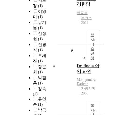
김도
경험담
경
(1)
이영
박금석
미
(1)
부크크
유기
2024
봉
(1)
신장
복
현
(1)
사/
신경
대
출
식
(1)
9
신
오세
청
진
(1)
I'm fine = 아
장문
임 파인
희
(1)
박철
Montgomery,
홍
(1)
Darlene
강숙
가람기획
2006
(1)
유인
순
(1)
복
박금
사/
대