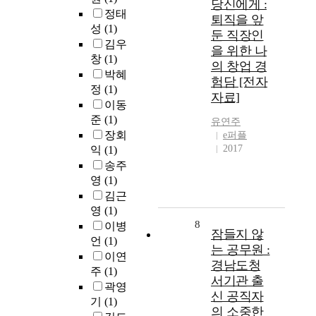
당신에게 :
정태
퇴직을 앞
성
(1)
둔 직장인
김우
을 위한 나
창
(1)
의 창업 경
박혜
험담 [전자
정
(1)
자료]
이동
준
(1)
유연주
장회
e퍼플
2017
익
(1)
송주
영
(1)
김근
영
(1)
8
이병
잠들지 않
언
(1)
는 공무원 :
이연
경남도청
주
(1)
서기관 출
곽영
신 공직자
기
(1)
의 소중한