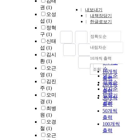
김태
권
(1)
내보내기
오성
내책장담기
섭
(1)
한글로보기
정혁
구
(1)
정확도순
신태
섭
(1)
내림차순
정확도
김시
순
10개씩 출력
내림차순
환
(1)
인기도
오근
순
조회
10개씩
영
(1)
연도순
출력
김진
제목순
20개씩
주
(1)
저자순
출력
오미
발행기
30개씩
경
(1)
관순
출력
최병
50개씩
원
(1)
출력
오경
100개씩
철
(1)
출력
오근