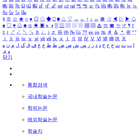
㎒
㎓
㎔
Ω
㏀
㏁
㎊
㎋
㎌
㏖
㏅
㎭
㎮
㎯
㏛
㎩
㎪
㎫
㎬
㏝
㏐
㏓
㏃
㏉
㏜
㏆
§
※
☆
★
○
●
◎
◇
◆
□
■
△
▽
→
←
↑
↓
↔
〓
◁
◀
▷
▶
♤
♠
♡
♥
♧
♣
⊙
◈
▣
◐
◑
▒
▤
▥
▨
▧
▦
▩
♨
☏
☎
☜
☞
¶
†
‡
↕
↗
↙
↖
↘
♭
♩
♪
♬
㉿
㈜
№
㏇
™
㏂
㏘
℡
＃
＆
＊
＠
ª
º
ⅰ
ⅱ
ⅲ
ⅳ
ⅴ
ⅵ
ⅶ
ⅷ
ⅸ
ⅹ
Ⅰ
Ⅱ
Ⅲ
Ⅳ
Ⅴ
Ⅵ
Ⅶ
Ⅷ
Ⅸ
Ⅹ
ا
ب
ت
ث
ج
ح
خ
د
ذ
ر
ز
س
ش
ص
ض
ط
ظ
ع
غ
ف
ق
ک
ل
م
ن
ه
و
ی
닫기
통합검색
국내학술논문
학위논문
해외학술논문
학술지