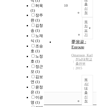
석
(1)
출
허욱
10
신
(1)
청
장주
완
(1)
목
김창
차
송
(1)
보
기
노재
식
(1)
夢몽골 :
조승
Enroute
호
(1)
Omarsson, Karl
노정
전남대학교
호
(1)
출판부
정근
2015
모
(1)
김보
복
연
(1)
사/
윤정
대
은
(1)
출
신
이광
청
영
(1)