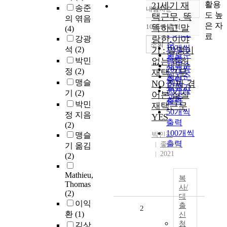
활용
21세기 재
송준
내림차순
정확도
도 높
택근무, 똑
의 엮음
순
은 자
10개씩 출력
똑하고 말
(4)
내림차순
인기도
료
랑한 이야
강광
순
조회
10개씩
석
(2)
기 : 알맹이
연도순
출력
박민
없는 허허
제목순
20개씩
정
(2)
재택근무
저자순
출력
맹슬
NO 진짜 겪
발행기
30개씩
기
(2)
어본 실실
관순
출력
박민
재택근무
50개씩
정 지음
YES
출력
(2)
100개씩
맹슬
박민정
출력
좋은땅
기 옮김
2021
(2)
Mathieu,
복
Thomas
사/
(2)
대
이익
출
2
환
(1)
신
청
김상