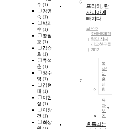
6
수
(1)
프라하, 탄
강영
자니아에
숙
(1)
빠지다
박의
최은주
수
(1)
한국국제협
황필
력단 시나
호
(1)
리오친구들
김승
2012
호
(1)
류석
복
춘
(1)
사/
정수
대
영
(1)
출
7
신
김현
청
태
(1)
이현
목
정
(1)
차
이창
보
건
(1)
기
최상
흔들리는
원
(1)