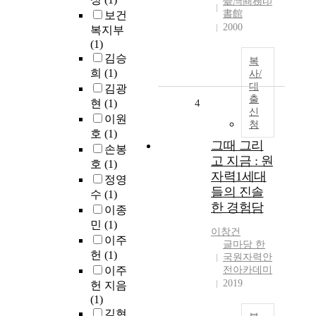
臺灣商務印
書館
보건
2000
복지부
(1)
김승
복
희
(1)
사/
대
김광
출
현
(1)
4
신
이원
청
호
(1)
그때 그리
손봉
고 지금 : 원
호
(1)
자력1세대
정영
들의 진솔
수
(1)
한 경험담
이종
민
(1)
이창건
이주
글마당 한
헌
(1)
국원자력안
이주
전아카데미
2019
헌 지음
(1)
김현