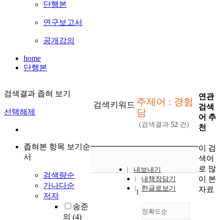
단행본
연구보고서
공개강의
home
단행본
검색결과 좁혀 보기
연관
주제어 : 경험
검색키워드
검색
담
선택해제
어 추
(검색결과
52
건)
천
좁혀본 항목 보기순
이 검
서
색어
로 많
내보내기
검색량순
이 본
내책장담기
가나다순
한글로보기
자료
1
저자
송준
정확도순
의
(4)