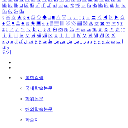
㎒
㎓
㎔
Ω
㏀
㏁
㎊
㎋
㎌
㏖
㏅
㎭
㎮
㎯
㏛
㎩
㎪
㎫
㎬
㏝
㏐
㏓
㏃
㏉
㏜
㏆
§
※
☆
★
○
●
◎
◇
◆
□
■
△
▽
→
←
↑
↓
↔
〓
◁
◀
▷
▶
♤
♠
♡
♥
♧
♣
⊙
◈
▣
◐
◑
▒
▤
▥
▨
▧
▦
▩
♨
☏
☎
☜
☞
¶
†
‡
↕
↗
↙
↖
↘
♭
♩
♪
♬
㉿
㈜
№
㏇
™
㏂
㏘
℡
＃
＆
＊
＠
ª
º
ⅰ
ⅱ
ⅲ
ⅳ
ⅴ
ⅵ
ⅶ
ⅷ
ⅸ
ⅹ
Ⅰ
Ⅱ
Ⅲ
Ⅳ
Ⅴ
Ⅵ
Ⅶ
Ⅷ
Ⅸ
Ⅹ
ا
ب
ت
ث
ج
ح
خ
د
ذ
ر
ز
س
ش
ص
ض
ط
ظ
ع
غ
ف
ق
ک
ل
م
ن
ه
و
ی
닫기
통합검색
국내학술논문
학위논문
해외학술논문
학술지