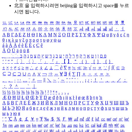
北京 을 입력하시려면
beijing
을 입력하시고 space를 누르
시면 됩니다.
ㅥ
ㅦ
ㅧ
ㅨ
ㅩ
ㅪ
ㅫ
ㅬ
ㅭ
ㅮ
ㅯ
ㅰ
ㅱ
ㅲ
ㅳ
ㅴ
ㅵ
ㅶ
ㅷ
ㅸ
ㅹ
ㅺ
ㅻ
ㅼ
ㅽ
ㅾ
ㅿ
ㆀ
ㆁ
ㆂ
ㆃ
ㆄ
ㆅ
ㆆ
ㆇ
ㆈ
ㆉ
ㆊ
ㆋ
ㆌ
ㆍ
ㆎ
Α
Β
Γ
Δ
Ε
Ζ
Η
Θ
Ι
Κ
Λ
Μ
Ν
Ξ
Ο
Π
Ρ
Σ
Τ
Υ
Φ
Χ
Ψ
Ω
α
β
γ
δ
ε
ζ
η
θ
ι
κ
λ
μ
ν
ξ
ο
π
ρ
σ
τ
υ
φ
χ
ψ
ω
á
à
Á
À
é
è
É
È
ç
Ç
ê
Ä
Ö
Ü
ä
ö
ü
ß
ְ
ֳ
ֲ
ֱ
ָ
ַ
ֵ
ֶ
ִ
ֹ
ּ
ֻ
ׂ
ׁ
ּ
ב
ה
נ
מ
צ
ת
ץ
ש
ד
ג
כ
ע
י
ח
ל
ך
ף
ק
ר
א
ט
ו
ן
ם
פ
‘
’
“
”
〔
〕
〈
〉
「
」
『
』
【
】
＂
（
）
［
］
｛
｝
±
×
÷
≠
≤
≥
∞
∴
♂
♀
∠
⊥
⌒
∂
∇
≡
≒
≪
≫
√
∽
∝
∵
∫
∬
∈
∋
⊆
⊇
⊂
⊃
∪
∩
∧
∨
￢
⇒
⇔
∀
∃
∮
∑
∏
＋
－
＜
＝
＞
、
。
·
‥
…
¨
〃
―
∥
＼
∼
´
～
ˇ
˘
˝
˚
˙
¸
˛
¡
¿
ː
！
＇
，
．
／
：
；
？
＾
＿
｀
｜
½
⅓
⅔
¼
¾
⅛
⅜
⅝
⅞
¹
²
³
⁴
ⁿ
₁
₂
₃
₄
Æ
Ð
Ħ
Ĳ
Ł
Ø
Œ
Þ
Ŧ
Ŋ
æ
đ
ð
ħ
ı
ĳ
ĸ
ŀ
ł
ø
œ
ß
þ
ŧ
ŋ
ŉ
А
Б
В
Г
Д
Е
Ё
Ж
З
И
Й
К
Л
М
Н
О
П
Р
С
Т
У
Ф
Х
Ц
Ч
Ш
Щ
Ъ
Ы
Ь
Э
Ю
Я
а
б
в
г
д
е
ё
ж
з
и
й
к
л
м
н
о
п
р
с
т
у
ф
х
ц
ч
ш
щ
ъ
ы
ь
э
ю
я
′
″
℃
Å
￠
￡
￥
¤
℉
‰
＄
％
Ｆ
￦
㎕
㎖
㎗
ℓ
㎘
㏄
㎣
㎤
㎥
㎦
㎙
㎚
㎛
㎜
㎝
㎞
㎟
㎠
㎡
㎢
㏊
㎍
㎎
㎏
㏏
㎈
㎉
㏈
㎧
㎨
㎰
㎱
㎲
㎳
㎴
㎵
㎶
㎷
㎸
㎹
㎀
㎁
㎂
㎃
㎄
㎺
㎻
㎽
㎾
㎿
㎐
㎑