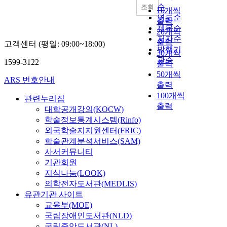
순
조회
10개씩
연도순
출력
제목순
20개씩
저자순
출력
고객센터 (평일: 09:00~18:00)
발행기
30개씩
관순
1599-3122
출력
50개씩
ARS 번호안내
출력
100개씩
관련누리집
출력
대학공개강의(KOCW)
학술정보통계시스템(Rinfo)
외국학술지지원센터(FRIC)
학술관계분석서비스(SAM)
사서커뮤니티
기관회원
지식나눔(LOOK)
의학전자도서관(MEDLIS)
유관기관 사이트
교육부(MOE)
국립장애인도서관(NLD)
국립중앙도서관(NL)