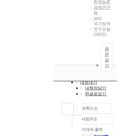
한국농촌
경제연구
원
2002
국가정책
연구포털
(NKIS)
원
문
보
기
내보내기
내책장담기
한글로보기
정확도순
내림차순
정확도
순
10개씩 출력
내림차순
인기도