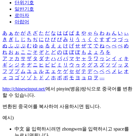
단위기호
일반기호
로마자
아랍어
あ
ぁ
か
が
さ
ざ
た
だ
な
は
ば
ぱ
ま
や
ゃ
ら
わ
ゎ
ん
い
ぃ
き
ぎ
し
じ
ち
ぢ
に
ひ
び
ぴ
み
り
う
ぅ
く
ぐ
す
ず
つ
づ
っ
ぬ
ふ
ぶ
ぷ
む
ゆ
ゅ
る
え
ぇ
け
げ
せ
ぜ
て
で
ね
へ
べ
ぺ
め
れ
お
ぉ
こ
ご
そ
ぞ
と
ど
の
ほ
ぼ
ぽ
も
よ
ょ
ろ
を
ア
ァ
カ
サ
ザ
タ
ダ
ナ
ハ
バ
パ
マ
ヤ
ャ
ラ
ワ
ヮ
ン
イ
ィ
キ
ギ
シ
ジ
チ
ヂ
ニ
ヒ
ビ
ピ
ミ
リ
ウ
ゥ
ク
グ
ス
ズ
ツ
ヅ
ッ
ヌ
フ
ブ
プ
ム
ユ
ュ
ル
エ
ェ
ケ
ゲ
セ
ゼ
テ
デ
ヘ
ベ
ペ
メ
レ
オ
ォ
コ
ゴ
ソ
ゾ
ト
ド
ノ
ホ
ボ
ポ
モ
ヨ
ョ
ロ
ヲ
―
http://chineseinput.net/
에서 pinyin(병음)방식으로 중국어를 변환
할 수 있습니다.
변환된 중국어를 복사하여 사용하시면 됩니다.
예시)
中文 을 입력하시려면
zhongwen
을 입력하시고 space를
누르시면됩니다.