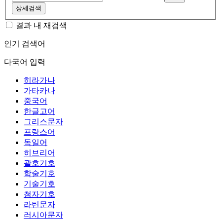
상세검색
결과 내 재검색
인기 검색어
다국어 입력
히라가나
가타카나
중국어
한글고어
그리스문자
프랑스어
독일어
히브리어
괄호기호
학술기호
기술기호
첨자기호
라틴문자
러시아문자