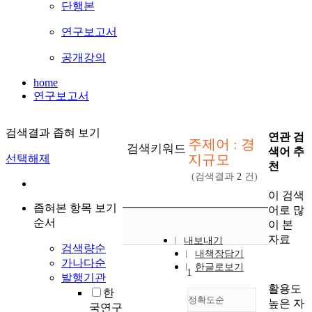
단행본
연구보고서
공개강의
home
연구보고서
검색결과 좁혀 보기
연관 검
주제어 : 경
검색키워드
색어 추
지규모
선택해제
천
(검색결과
2
건)
이 검색
좁혀본 항목 보기
어로 많
순서
이 본
자료
내보내기
검색량순
내책장담기
가나다순
한글로보기
1
발행기관
활용도
한
정확도순
높은 자
국연구