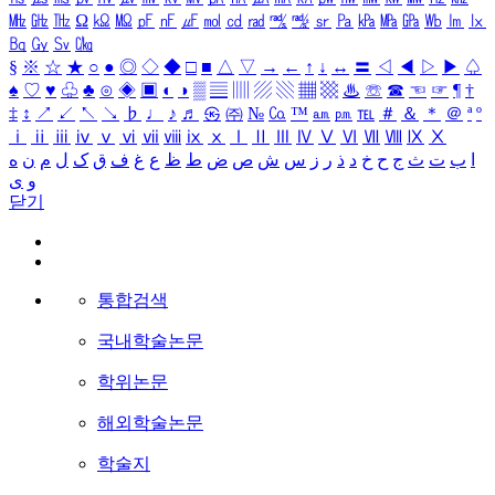
㎒
㎓
㎔
Ω
㏀
㏁
㎊
㎋
㎌
㏖
㏅
㎭
㎮
㎯
㏛
㎩
㎪
㎫
㎬
㏝
㏐
㏓
㏃
㏉
㏜
㏆
§
※
☆
★
○
●
◎
◇
◆
□
■
△
▽
→
←
↑
↓
↔
〓
◁
◀
▷
▶
♤
♠
♡
♥
♧
♣
⊙
◈
▣
◐
◑
▒
▤
▥
▨
▧
▦
▩
♨
☏
☎
☜
☞
¶
†
‡
↕
↗
↙
↖
↘
♭
♩
♪
♬
㉿
㈜
№
㏇
™
㏂
㏘
℡
＃
＆
＊
＠
ª
º
ⅰ
ⅱ
ⅲ
ⅳ
ⅴ
ⅵ
ⅶ
ⅷ
ⅸ
ⅹ
Ⅰ
Ⅱ
Ⅲ
Ⅳ
Ⅴ
Ⅵ
Ⅶ
Ⅷ
Ⅸ
Ⅹ
ا
ب
ت
ث
ج
ح
خ
د
ذ
ر
ز
س
ش
ص
ض
ط
ظ
ع
غ
ف
ق
ک
ل
م
ن
ه
و
ی
닫기
통합검색
국내학술논문
학위논문
해외학술논문
학술지