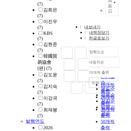
차
(7)
보
김희은
기
(7)
이진우
(7)
내보내기
내책장담기
KBS
(7)
한글로보기
김현준
(7)
정확도순
韓國貿
易協會
내림차순
정확도
[편]
(7)
순
10개씩 출력
내림차순
김도윤
인기도
(7)
순
조회
10개씩
김지숙
연도순
출력
(7)
제목순
20개씩
이강국
저자순
출력
(7)
발행기
30개씩
최재붕
관순
출력
(7)
발행연도
50개씩
2026
출력