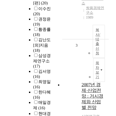
[편]
(20)
소
쌍용경제연
이수진
구소
(20)
1989
권정윤
(19)
황종률
복
(18)
사/
대
김난도
출
[외]지음
3
신
(18)
청
삼성경
제연구소
목
(17)
차
김서영
보
(16)
기
최영일
2007년 경
(16)
제·산업전
한다혜
망 : 거시경
(16)
제와 산업
매일경
별 전망
제
(16)
현대경