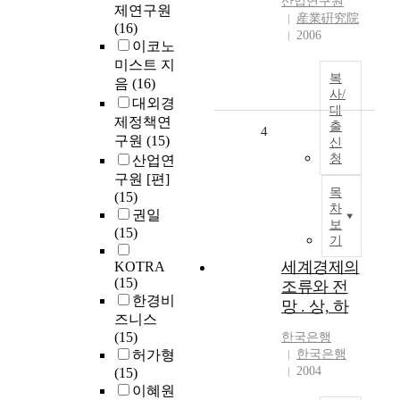
산업연구원
제연구원
産業硏究院
(16)
2006
이코노
미스트 지
복
음
(16)
사/
대외경
대
제정책연
출
4
구원
(15)
신
청
산업연
구원 [편]
목
(15)
차
권일
보
(15)
기
세계경제의
KOTRA
(15)
조류와 전
한경비
망 . 상, 하
즈니스
(15)
한국은행
허가형
한국은행
2004
(15)
이혜원