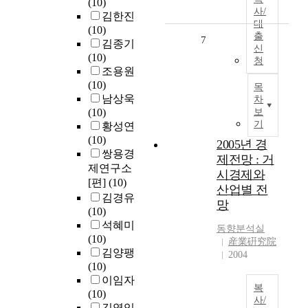
(10)
사/
김한진
대
(10)
출
7
김종기
신
(10)
청
조용원
(10)
목
남상욱
차
(10)
보
기
황성연
(10)
2005년 경
쌍용경
제전망 : 거
제연구소
시경제와
[편]
(10)
산업별 전
김경유
망
(10)
석혜미
동향분석실
(10)
産業硏究院
김양팽
2004
(10)
이임자
복
(10)
사/
김영익