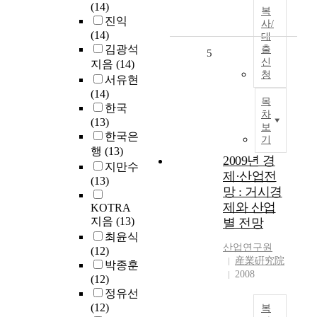
(14)
복
진익
사/
(14)
대
김광석
출
5
신
지음
(14)
청
서유현
(14)
목
한국
차
(13)
보
한국은
기
행
(13)
2009년 경
지만수
제·산업전
(13)
망 : 거시경
제와 산업
KOTRA
지음
(13)
별 전망
최윤식
산업연구원
(12)
産業硏究院
박종훈
2008
(12)
정유선
(12)
복