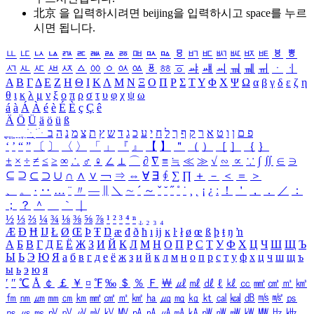
北京 을 입력하시려면
beijing
을 입력하시고 space를 누르
시면 됩니다.
ㅥ
ㅦ
ㅧ
ㅨ
ㅩ
ㅪ
ㅫ
ㅬ
ㅭ
ㅮ
ㅯ
ㅰ
ㅱ
ㅲ
ㅳ
ㅴ
ㅵ
ㅶ
ㅷ
ㅸ
ㅹ
ㅺ
ㅻ
ㅼ
ㅽ
ㅾ
ㅿ
ㆀ
ㆁ
ㆂ
ㆃ
ㆄ
ㆅ
ㆆ
ㆇ
ㆈ
ㆉ
ㆊ
ㆋ
ㆌ
ㆍ
ㆎ
Α
Β
Γ
Δ
Ε
Ζ
Η
Θ
Ι
Κ
Λ
Μ
Ν
Ξ
Ο
Π
Ρ
Σ
Τ
Υ
Φ
Χ
Ψ
Ω
α
β
γ
δ
ε
ζ
η
θ
ι
κ
λ
μ
ν
ξ
ο
π
ρ
σ
τ
υ
φ
χ
ψ
ω
á
à
Á
À
é
è
É
È
ç
Ç
ê
Ä
Ö
Ü
ä
ö
ü
ß
ְ
ֳ
ֲ
ֱ
ָ
ַ
ֵ
ֶ
ִ
ֹ
ּ
ֻ
ׂ
ׁ
ּ
ב
ה
נ
מ
צ
ת
ץ
ש
ד
ג
כ
ע
י
ח
ל
ך
ף
ק
ר
א
ט
ו
ן
ם
פ
‘
’
“
”
〔
〕
〈
〉
「
」
『
』
【
】
＂
（
）
［
］
｛
｝
±
×
÷
≠
≤
≥
∞
∴
♂
♀
∠
⊥
⌒
∂
∇
≡
≒
≪
≫
√
∽
∝
∵
∫
∬
∈
∋
⊆
⊇
⊂
⊃
∪
∩
∧
∨
￢
⇒
⇔
∀
∃
∮
∑
∏
＋
－
＜
＝
＞
、
。
·
‥
…
¨
〃
―
∥
＼
∼
´
～
ˇ
˘
˝
˚
˙
¸
˛
¡
¿
ː
！
＇
，
．
／
：
；
？
＾
＿
｀
｜
½
⅓
⅔
¼
¾
⅛
⅜
⅝
⅞
¹
²
³
⁴
ⁿ
₁
₂
₃
₄
Æ
Ð
Ħ
Ĳ
Ł
Ø
Œ
Þ
Ŧ
Ŋ
æ
đ
ð
ħ
ı
ĳ
ĸ
ŀ
ł
ø
œ
ß
þ
ŧ
ŋ
ŉ
А
Б
В
Г
Д
Е
Ё
Ж
З
И
Й
К
Л
М
Н
О
П
Р
С
Т
У
Ф
Х
Ц
Ч
Ш
Щ
Ъ
Ы
Ь
Э
Ю
Я
а
б
в
г
д
е
ё
ж
з
и
й
к
л
м
н
о
п
р
с
т
у
ф
х
ц
ч
ш
щ
ъ
ы
ь
э
ю
я
′
″
℃
Å
￠
￡
￥
¤
℉
‰
＄
％
Ｆ
￦
㎕
㎖
㎗
ℓ
㎘
㏄
㎣
㎤
㎥
㎦
㎙
㎚
㎛
㎜
㎝
㎞
㎟
㎠
㎡
㎢
㏊
㎍
㎎
㎏
㏏
㎈
㎉
㏈
㎧
㎨
㎰
㎱
㎲
㎳
㎴
㎵
㎶
㎷
㎸
㎹
㎀
㎁
㎂
㎃
㎄
㎺
㎻
㎽
㎾
㎿
㎐
㎑