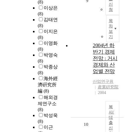
9
(8)
신
이상은
청
(8)
김태연
목
(8)
차
이지은
보
기
(8)
이영화
2004년 하
(8)
반기 경제
박영숙
전망 : 거시
(8)
경제와 산
박종상
업별 전망
(8)
海外經
산업연구원
濟硏究所
産業硏究院
編
(8)
2004
해외경
제연구소
복
(8)
사/
박성욱
대
(8)
출
10
이근
신