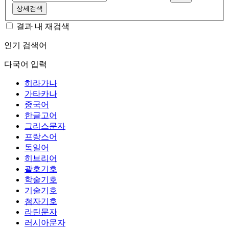
상세검색
결과 내 재검색
인기 검색어
다국어 입력
히라가나
가타카나
중국어
한글고어
그리스문자
프랑스어
독일어
히브리어
괄호기호
학술기호
기술기호
첨자기호
라틴문자
러시아문자