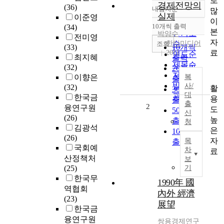
로
경제전망의
(36)
내림차순
많
정확도
실제
이준영
이
순
10개씩 출력
(34)
내림차순
본
인기도
박양수
전미영
자
한티미디어
순
조회
(33)
10개씩
료
2011
연도순
최지혜
출력
제목순
(32)
20개씩
저자순
이향은
복
출력
발행기
사/
(32)
활
30개씩
대
관순
한국금
용
출력
출
2
융연구원
도
50개씩
신
(26)
높
출력
청
김광석
은
100개씩
(26)
자
목
출력
국회예
차
료
산정책처
보
(25)
기
한국무
1990年 國
역협회
內外 經濟
(23)
展望
한국금
융연구원
쌍용경제연구