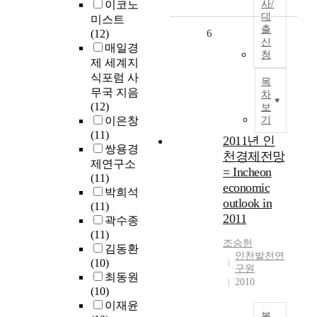
이코노
사/
대
미스트
출
(12)
6
신
매일경
청
제 세계지
식포럼 사
목
무국 지음
차
(12)
보
이은창
기
(11)
2011년 인
쌍용경
천경제전망
제연구소
= Incheon
(11)
economic
박희석
outlook in
(11)
2011
곽수종
(11)
조승헌
김동환
인천발전연
(10)
구원
최동원
2010
(10)
이재윤
복