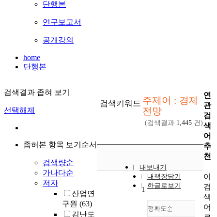
단행본
연구보고서
공개강의
home
단행본
검색결과 좁혀 보기
연
주제어 : 경제
검색키워드
관
전망
선택해제
검
(검색결과
1,445
건)
색
어
좁혀본 항목 보기순서
추
천
검색량순
내보내기
가나다순
이
내책장담기
저자
한글로보기
검
1
산업연
색
구원
(63)
어
정확도순
김난도