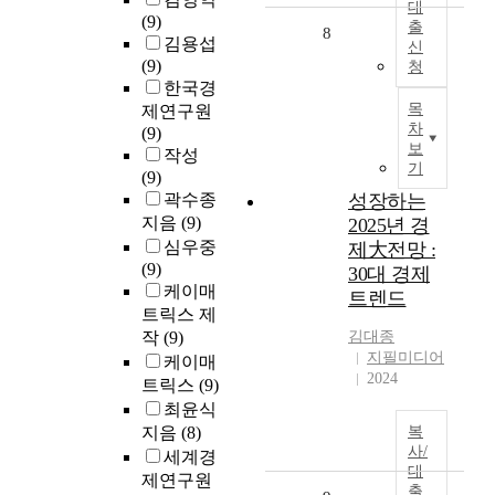
대
(9)
출
8
김용섭
신
(9)
청
한국경
목
제연구원
차
(9)
보
작성
기
(9)
곽수종
성장하는
지음
(9)
2025년 경
심우중
제大전망 :
(9)
30대 경제
케이매
트렌드
트릭스 제
작
(9)
김대종
지필미디어
케이매
2024
트릭스
(9)
최윤식
지음
(8)
복
사/
세계경
대
제연구원
출