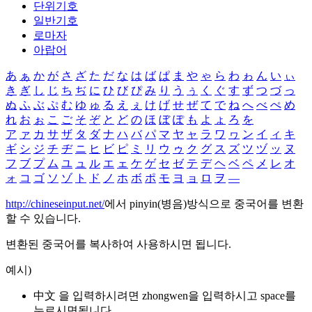
단위기호
일반기호
로마자
아랍어
あ
ぁ
か
が
さ
ざ
た
だ
な
は
ば
ぱ
ま
や
ゃ
ら
わ
ゎ
ん
い
ぃ
き
ぎ
し
じ
ち
ぢ
に
ひ
び
ぴ
み
り
う
ぅ
く
ぐ
す
ず
つ
づ
っ
ぬ
ふ
ぶ
ぷ
む
ゆ
ゅ
る
え
ぇ
け
げ
せ
ぜ
て
で
ね
へ
べ
ぺ
め
れ
お
ぉ
こ
ご
そ
ぞ
と
ど
の
ほ
ぼ
ぽ
も
よ
ょ
ろ
を
ア
ァ
カ
サ
ザ
タ
ダ
ナ
ハ
バ
パ
マ
ヤ
ャ
ラ
ワ
ヮ
ン
イ
ィ
キ
ギ
シ
ジ
チ
ヂ
ニ
ヒ
ビ
ピ
ミ
リ
ウ
ゥ
ク
グ
ス
ズ
ツ
ヅ
ッ
ヌ
フ
ブ
プ
ム
ユ
ュ
ル
エ
ェ
ケ
ゲ
セ
ゼ
テ
デ
ヘ
ベ
ペ
メ
レ
オ
ォ
コ
ゴ
ソ
ゾ
ト
ド
ノ
ホ
ボ
ポ
モ
ヨ
ョ
ロ
ヲ
―
http://chineseinput.net/
에서 pinyin(병음)방식으로 중국어를 변환
할 수 있습니다.
변환된 중국어를 복사하여 사용하시면 됩니다.
예시)
中文 을 입력하시려면
zhongwen
을 입력하시고 space를
누르시면됩니다.