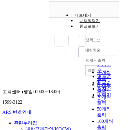
내보내기
내책장담기
한글로보기
정확도순
내림차순
정확도
순
10개씩 출력
내림차순
인기도
순
조회
10개씩
연도순
출력
제목순
20개씩
저자순
출력
고객센터 (평일: 09:00~18:00)
발행기
30개씩
관순
1599-3122
출력
50개씩
ARS 번호안내
출력
100개씩
관련누리집
출력
대학공개강의(KOCW)