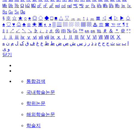
㎒
㎓
㎔
Ω
㏀
㏁
㎊
㎋
㎌
㏖
㏅
㎭
㎮
㎯
㏛
㎩
㎪
㎫
㎬
㏝
㏐
㏓
㏃
㏉
㏜
㏆
§
※
☆
★
○
●
◎
◇
◆
□
■
△
▽
→
←
↑
↓
↔
〓
◁
◀
▷
▶
♤
♠
♡
♥
♧
♣
⊙
◈
▣
◐
◑
▒
▤
▥
▨
▧
▦
▩
♨
☏
☎
☜
☞
¶
†
‡
↕
↗
↙
↖
↘
♭
♩
♪
♬
㉿
㈜
№
㏇
™
㏂
㏘
℡
＃
＆
＊
＠
ª
º
ⅰ
ⅱ
ⅲ
ⅳ
ⅴ
ⅵ
ⅶ
ⅷ
ⅸ
ⅹ
Ⅰ
Ⅱ
Ⅲ
Ⅳ
Ⅴ
Ⅵ
Ⅶ
Ⅷ
Ⅸ
Ⅹ
ا
ب
ت
ث
ج
ح
خ
د
ذ
ر
ز
س
ش
ص
ض
ط
ظ
ع
غ
ف
ق
ک
ل
م
ن
ه
و
ی
닫기
통합검색
국내학술논문
학위논문
해외학술논문
학술지