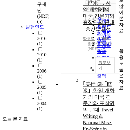
로
정확도
「航米」, 한
구재
많
순
일 개화기의
10개씩 출력
단
내림차순
이
인기도
미국 견문기와
(NRF)
본
순
조회
10개씩
(5)
표상권의 근대
자
연도순
발행연도
출력
_중간보고서
료
제목순
20개씩
저자순
2016
황호덕
2005
출력
발행기
(1)
한국연구재단
30개씩
(NRF)
관순
활
출력
2010
용
50개씩
(1)
원문보
도
출력
기
높
100개씩
2006
은
출력
(1)
2
자
｢美行｣과 ｢航
2005
료
米｣, 한일 개화
(1)
기의 미국 견
문기와 표상권
2004
(1)
의 근대 Travel
Writing &
오늘 본 자료
National Mise-
En-Scène in