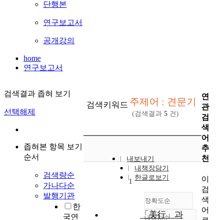
단행본
연구보고서
공개강의
home
연구보고서
검색결과 좁혀 보기
연
주제어 : 견문기
검색키워드
관
선택해제
(검색결과
5
건)
검
색
어
좁혀본 항목 보기
추
순서
천
내보내기
내책장담기
검색량순
한글로보기
이
1
가나다순
검
발행기관
색
정확도순
한
어
「美行」과
국연
내림차순