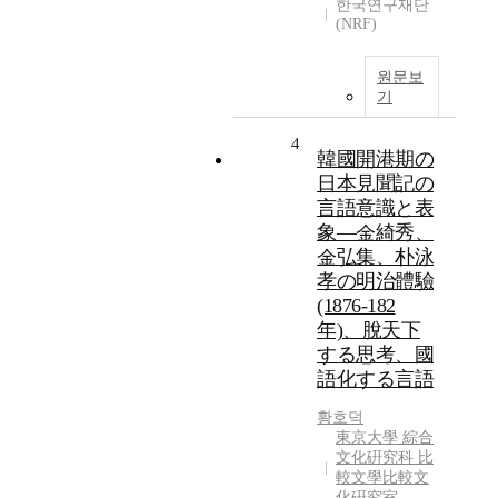
한국연구재단
(NRF)
원문보
기
4
韓國開港期の
日本見聞記の
言語意識と表
象―金綺秀、
金弘集、朴泳
孝の明治體驗
(1876-182
年)、脫天下
する思考、國
語化する言語
황호덕
東京大學 綜合
文化硏究科 比
較文學比較文
化硏究室