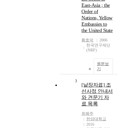
East-Asia ; the
Order of
Nations, Yellow
Embassies to
the United State
황호덕
2006
한국연구재단
(NRF)
원문보
기
3
[낱장자료] 조
선사정 안내서
와 견문기 자
료 목록
최혜주
한양대학교
2016