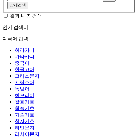
상세검색
결과 내 재검색
인기 검색어
다국어 입력
히라가나
가타카나
중국어
한글고어
그리스문자
프랑스어
독일어
히브리어
괄호기호
학술기호
기술기호
첨자기호
라틴문자
러시아문자