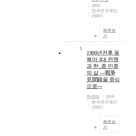
2004
한국연구재단
(NRF)
원문보
기
5
1900년전후 동
북아 3대 전쟁
과 한․중 민중
의 삶 ---戰爭
見聞錄을 중심
으로---
차경애
2010
한국연구재단
(NRF)
원문보
기