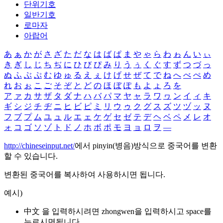
단위기호
일반기호
로마자
아랍어
あ
ぁ
か
が
さ
ざ
た
だ
な
は
ば
ぱ
ま
や
ゃ
ら
わ
ゎ
ん
い
ぃ
き
ぎ
し
じ
ち
ぢ
に
ひ
び
ぴ
み
り
う
ぅ
く
ぐ
す
ず
つ
づ
っ
ぬ
ふ
ぶ
ぷ
む
ゆ
ゅ
る
え
ぇ
け
げ
せ
ぜ
て
で
ね
へ
べ
ぺ
め
れ
お
ぉ
こ
ご
そ
ぞ
と
ど
の
ほ
ぼ
ぽ
も
よ
ょ
ろ
を
ア
ァ
カ
サ
ザ
タ
ダ
ナ
ハ
バ
パ
マ
ヤ
ャ
ラ
ワ
ヮ
ン
イ
ィ
キ
ギ
シ
ジ
チ
ヂ
ニ
ヒ
ビ
ピ
ミ
リ
ウ
ゥ
ク
グ
ス
ズ
ツ
ヅ
ッ
ヌ
フ
ブ
プ
ム
ユ
ュ
ル
エ
ェ
ケ
ゲ
セ
ゼ
テ
デ
ヘ
ベ
ペ
メ
レ
オ
ォ
コ
ゴ
ソ
ゾ
ト
ド
ノ
ホ
ボ
ポ
モ
ヨ
ョ
ロ
ヲ
―
http://chineseinput.net/
에서 pinyin(병음)방식으로 중국어를 변환
할 수 있습니다.
변환된 중국어를 복사하여 사용하시면 됩니다.
예시)
中文 을 입력하시려면
zhongwen
을 입력하시고 space를
누르시면됩니다.