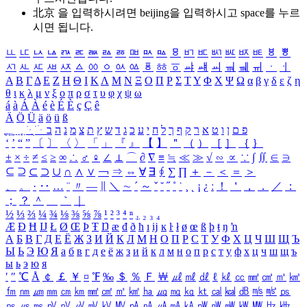
北京 을 입력하시려면
beijing
을 입력하시고 space를 누르
시면 됩니다.
ㅥ
ㅦ
ㅧ
ㅨ
ㅩ
ㅪ
ㅫ
ㅬ
ㅭ
ㅮ
ㅯ
ㅰ
ㅱ
ㅲ
ㅳ
ㅴ
ㅵ
ㅶ
ㅷ
ㅸ
ㅹ
ㅺ
ㅻ
ㅼ
ㅽ
ㅾ
ㅿ
ㆀ
ㆁ
ㆂ
ㆃ
ㆄ
ㆅ
ㆆ
ㆇ
ㆈ
ㆉ
ㆊ
ㆋ
ㆌ
ㆍ
ㆎ
Α
Β
Γ
Δ
Ε
Ζ
Η
Θ
Ι
Κ
Λ
Μ
Ν
Ξ
Ο
Π
Ρ
Σ
Τ
Υ
Φ
Χ
Ψ
Ω
α
β
γ
δ
ε
ζ
η
θ
ι
κ
λ
μ
ν
ξ
ο
π
ρ
σ
τ
υ
φ
χ
ψ
ω
á
à
Á
À
é
è
É
È
ç
Ç
ê
Ä
Ö
Ü
ä
ö
ü
ß
ְ
ֳ
ֲ
ֱ
ָ
ַ
ֵ
ֶ
ִ
ֹ
ּ
ֻ
ׂ
ׁ
ּ
ב
ה
נ
מ
צ
ת
ץ
ש
ד
ג
כ
ע
י
ח
ל
ך
ף
ק
ר
א
ט
ו
ן
ם
פ
‘
’
“
”
〔
〕
〈
〉
「
」
『
』
【
】
＂
（
）
［
］
｛
｝
±
×
÷
≠
≤
≥
∞
∴
♂
♀
∠
⊥
⌒
∂
∇
≡
≒
≪
≫
√
∽
∝
∵
∫
∬
∈
∋
⊆
⊇
⊂
⊃
∪
∩
∧
∨
￢
⇒
⇔
∀
∃
∮
∑
∏
＋
－
＜
＝
＞
、
。
·
‥
…
¨
〃
―
∥
＼
∼
´
～
ˇ
˘
˝
˚
˙
¸
˛
¡
¿
ː
！
＇
，
．
／
：
；
？
＾
＿
｀
｜
½
⅓
⅔
¼
¾
⅛
⅜
⅝
⅞
¹
²
³
⁴
ⁿ
₁
₂
₃
₄
Æ
Ð
Ħ
Ĳ
Ł
Ø
Œ
Þ
Ŧ
Ŋ
æ
đ
ð
ħ
ı
ĳ
ĸ
ŀ
ł
ø
œ
ß
þ
ŧ
ŋ
ŉ
А
Б
В
Г
Д
Е
Ё
Ж
З
И
Й
К
Л
М
Н
О
П
Р
С
Т
У
Ф
Х
Ц
Ч
Ш
Щ
Ъ
Ы
Ь
Э
Ю
Я
а
б
в
г
д
е
ё
ж
з
и
й
к
л
м
н
о
п
р
с
т
у
ф
х
ц
ч
ш
щ
ъ
ы
ь
э
ю
я
′
″
℃
Å
￠
￡
￥
¤
℉
‰
＄
％
Ｆ
￦
㎕
㎖
㎗
ℓ
㎘
㏄
㎣
㎤
㎥
㎦
㎙
㎚
㎛
㎜
㎝
㎞
㎟
㎠
㎡
㎢
㏊
㎍
㎎
㎏
㏏
㎈
㎉
㏈
㎧
㎨
㎰
㎱
㎲
㎳
㎴
㎵
㎶
㎷
㎸
㎹
㎀
㎁
㎂
㎃
㎄
㎺
㎻
㎽
㎾
㎿
㎐
㎑