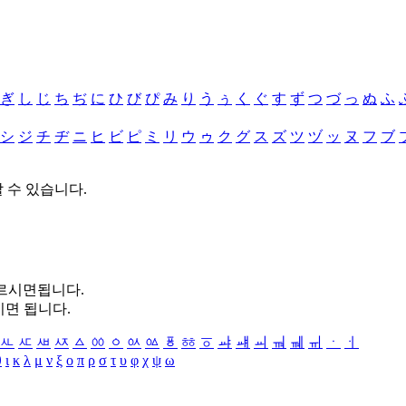
ぎ
し
じ
ち
ぢ
に
ひ
び
ぴ
み
り
う
ぅ
く
ぐ
す
ず
つ
づ
っ
ぬ
ふ
シ
ジ
チ
ヂ
ニ
ヒ
ビ
ピ
ミ
リ
ウ
ゥ
ク
グ
ス
ズ
ツ
ヅ
ッ
ヌ
フ
ブ
할 수 있습니다.
누르시면됩니다.
시면 됩니다.
ㅻ
ㅼ
ㅽ
ㅾ
ㅿ
ㆀ
ㆁ
ㆂ
ㆃ
ㆄ
ㆅ
ㆆ
ㆇ
ㆈ
ㆉ
ㆊ
ㆋ
ㆌ
ㆍ
ㆎ
θ
ι
κ
λ
μ
ν
ξ
ο
π
ρ
σ
τ
υ
φ
χ
ψ
ω