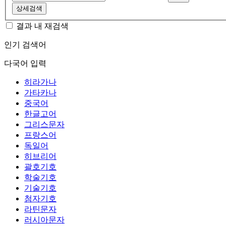
상세검색
결과 내 재검색
인기 검색어
다국어 입력
히라가나
가타카나
중국어
한글고어
그리스문자
프랑스어
독일어
히브리어
괄호기호
학술기호
기술기호
첨자기호
라틴문자
러시아문자