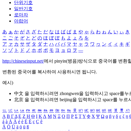
단위기호
일반기호
로마자
아랍어
あ
ぁ
か
が
さ
ざ
た
だ
な
は
ば
ぱ
ま
や
ゃ
ら
わ
ゎ
ん
い
ぃ
き
こ
ご
そ
ぞ
と
ど
の
ほ
ぼ
ぽ
も
よ
ょ
ろ
を
ア
ァ
カ
サ
ザ
タ
ダ
ナ
ハ
バ
パ
マ
ヤ
ャ
ラ
ワ
ヮ
ン
イ
ィ
キ
ギ
ソ
ゾ
ト
ド
ノ
ホ
ボ
ポ
モ
ヨ
ョ
ロ
ヲ
―
http://chineseinput.net/
에서 pinyin(병음)방식으로 중국어를 변환
변환된 중국어를 복사하여 사용하시면 됩니다.
예시)
中文 을 입력하시려면
zhongwen
을 입력하시고 space를
北京 을 입력하시려면
beijing
을 입력하시고 space를 누르
ㅥ
ㅦ
ㅧ
ㅨ
ㅩ
ㅪ
ㅫ
ㅬ
ㅭ
ㅮ
ㅯ
ㅰ
ㅱ
ㅲ
ㅳ
ㅴ
ㅵ
ㅶ
ㅷ
ㅸ
ㅹ
ㅺ
Α
Β
Γ
Δ
Ε
Ζ
Η
Θ
Ι
Κ
Λ
Μ
Ν
Ξ
Ο
Π
Ρ
Σ
Τ
Υ
Φ
Χ
Ψ
Ω
α
β
γ
δ
ε
ζ
η
á
à
Á
À
é
è
É
È
ç
Ç
ê
Ä
Ö
Ü
ä
ö
ü
ß