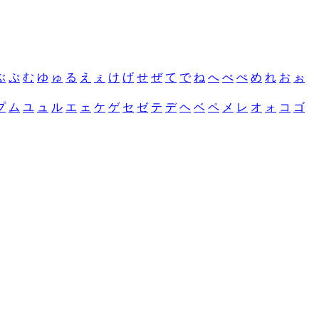
ぶ
ぷ
む
ゆ
ゅ
る
え
ぇ
け
げ
せ
ぜ
て
で
ね
へ
べ
ぺ
め
れ
お
ぉ
プ
ム
ユ
ュ
ル
エ
ェ
ケ
ゲ
セ
ゼ
テ
デ
ヘ
ベ
ペ
メ
レ
オ
ォ
コ
ゴ