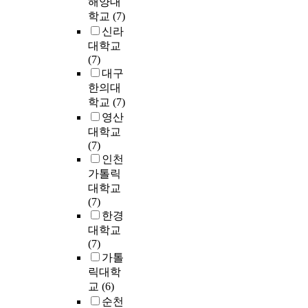
해양대
치
사
c
-
이
s
위
하
p
제
가
학교
(7)
람
c
J
시
i
와
여
p
물
크
들
신라
h
o
작
n
과
제
e
리
게
의
대학교
u
n
되
g
정
정
a
적
상
풍
(7)
r
g
어
b
의
공
r
공
승
속
대구
c
w
설
e
비
포
e
간
하
과
h
h
한의대
계
f
체
함
d
체
고
성
,
o
자
o
학교
(7)
계
으
b
험
있
향
e
w
가
r
성
영산
로
y
은
음
이
n
a
크
e
등
대학교
서
t
오
을
각
c
s
고
i
으
(7)
시
h
히
고
기
o
t
작
t
로
인천
작
e
려
려
달
u
h
은
i
인
가톨릭
되
a
결
하
라
r
e
문
s
해
었
대학교
c
핍
여
,
a
k
제
s
개
다
(7)
c
되
,
크
g
i
를
o
조
.
한경
r
는
외
게
e
n
만
l
측
이
대학교
e
양
부
는
d
g
나
d
면
시
(7)
d
상
공
같
c
o
고
t
에
기
가톨
i
을
간
은
h
f
이
o
서
에
t
릭대학
갖
의
목
a
t
를
p
제
는
e
교
(6)
는
구
조
n
h
해
u
반
황
d
다
순천
성
가
g
e
결
b
문