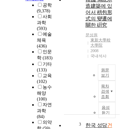
B
공학
造建築에 있
I
(9,378)
어서 栱包形
M
사회
式의 變遷에
은
과학
關한 硏究
B
(593)
I
예술
문성원
M
체육
東新大學校
데
大學院
(436)
이
2008
인문
터
국내석사
학
(183)
구
기타
축
(133)
원문
과
교육
보기
건
(102)
한
축
목차
농수
국
설
검색
해양
전
계
조회
(100)
통
를
자연
목
3
음성
과학
조
D
듣기
(84)
건
기
의약
축
3
반
한국 성당
건
학
(59)
은