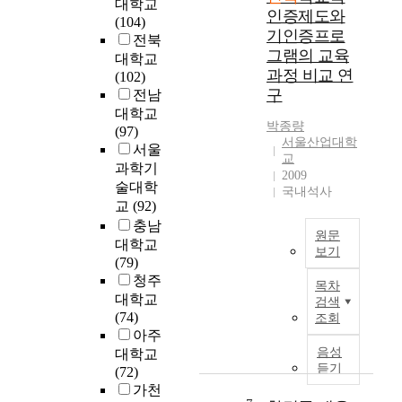
대학교
단
리
흐
인증제도와
o
로
(104)
과
의
름
기인증프로
u
도
전북
네
주
속
t
서
그램의 교육
대학교
트
거
에
1
정
과정 비교 연
(102)
워
환
서
1
합
구
전남
크
경
각
0
성
대학교
시
을
시
y
향
박종량
(97)
스
획
대
e
서울산업대학
상
서울
템
일
의
교
a
과
과학기
의
적
사
2009
r
물
술대학
발
국내석사
이
회
s
량
달
교
(92)
고
적
s
산
로
충남
무
환
i
출
원문
인
대학교
미
경
n
,
보기
해
(79)
건
과
c
복
A
시
청주
조
자
e
목차
잡
c
간
대학교
하
연
검색
R
부
c
과
(74)
게
조회
적
o
위
o
거
아주
만
여
m
에
r
리
음성
대학교
들
건
a
대
d
에
듣기
(72)
었
에
n
한
i
구
가천
으
순
C
시
n
애