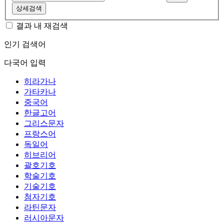
상세검색
결과 내 재검색
인기 검색어
다국어 입력
히라가나
가타카나
중국어
한글고어
그리스문자
프랑스어
독일어
히브리어
괄호기호
학술기호
기술기호
첨자기호
라틴문자
러시아문자