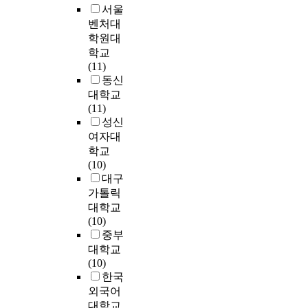
c
w
주
n
으
意
n
인
서울
구
것
o
a
처
c
며
)
a
,
벤처대
성
이
u
s
와
i
,
건
t
공
학원대
하
다
l
b
시
a
노
일
i
간
학교
여
그
d
u
공
l
후
정
o
과
(11)
그
러
b
i
사
g
화
기
n
공
동신
역
므
e
l
및
o
나
(
a
간
대학교
할
로
c
t
사
v
인
日
l
을
(11)
을
한
a
a
업
e
문
政
t
실
성신
다
국
l
t
관
r
·
期
r
시
여자대
하
전
l
C
리
n
사
)
a
간
지
학교
통
e
h
자
o
회
에
d
으
못
(10)
목
d
a
요
r
적
조
e
로
하
대구
조
a
n
구
s
인
선
o
연
는
건
가톨릭
s
g
가
t
요
총
f
결
실
축
대학교
t
g
추
o
인
독
A
해
정
은
(10)
h
y
가
a
,
부
r
준
이
,
중부
e
e
되
c
개
령
c
다
다
같
대학교
t
o
기
q
인
(
h
.
.
은
(10)
u
n
때
u
적
朝
i
이
이
동
한국
r
g
문
i
인
鮮
t
와
러
양
n
g
외국어
이
r
이
總
e
같
한
문
i
u
다
e
대학교
유
督