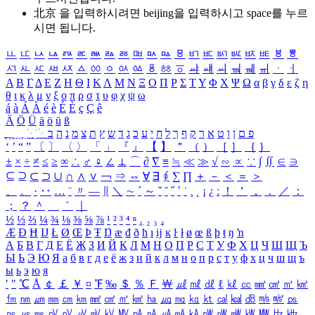
北京 을 입력하시려면
beijing
을 입력하시고 space를 누르
시면 됩니다.
ㅥ
ㅦ
ㅧ
ㅨ
ㅩ
ㅪ
ㅫ
ㅬ
ㅭ
ㅮ
ㅯ
ㅰ
ㅱ
ㅲ
ㅳ
ㅴ
ㅵ
ㅶ
ㅷ
ㅸ
ㅹ
ㅺ
ㅻ
ㅼ
ㅽ
ㅾ
ㅿ
ㆀ
ㆁ
ㆂ
ㆃ
ㆄ
ㆅ
ㆆ
ㆇ
ㆈ
ㆉ
ㆊ
ㆋ
ㆌ
ㆍ
ㆎ
Α
Β
Γ
Δ
Ε
Ζ
Η
Θ
Ι
Κ
Λ
Μ
Ν
Ξ
Ο
Π
Ρ
Σ
Τ
Υ
Φ
Χ
Ψ
Ω
α
β
γ
δ
ε
ζ
η
θ
ι
κ
λ
μ
ν
ξ
ο
π
ρ
σ
τ
υ
φ
χ
ψ
ω
á
à
Á
À
é
è
É
È
ç
Ç
ê
Ä
Ö
Ü
ä
ö
ü
ß
ְ
ֳ
ֲ
ֱ
ָ
ַ
ֵ
ֶ
ִ
ֹ
ּ
ֻ
ׂ
ׁ
ּ
ב
ה
נ
מ
צ
ת
ץ
ש
ד
ג
כ
ע
י
ח
ל
ך
ף
ק
ר
א
ט
ו
ן
ם
פ
‘
’
“
”
〔
〕
〈
〉
「
」
『
』
【
】
＂
（
）
［
］
｛
｝
±
×
÷
≠
≤
≥
∞
∴
♂
♀
∠
⊥
⌒
∂
∇
≡
≒
≪
≫
√
∽
∝
∵
∫
∬
∈
∋
⊆
⊇
⊂
⊃
∪
∩
∧
∨
￢
⇒
⇔
∀
∃
∮
∑
∏
＋
－
＜
＝
＞
、
。
·
‥
…
¨
〃
―
∥
＼
∼
´
～
ˇ
˘
˝
˚
˙
¸
˛
¡
¿
ː
！
＇
，
．
／
：
；
？
＾
＿
｀
｜
½
⅓
⅔
¼
¾
⅛
⅜
⅝
⅞
¹
²
³
⁴
ⁿ
₁
₂
₃
₄
Æ
Ð
Ħ
Ĳ
Ł
Ø
Œ
Þ
Ŧ
Ŋ
æ
đ
ð
ħ
ı
ĳ
ĸ
ŀ
ł
ø
œ
ß
þ
ŧ
ŋ
ŉ
А
Б
В
Г
Д
Е
Ё
Ж
З
И
Й
К
Л
М
Н
О
П
Р
С
Т
У
Ф
Х
Ц
Ч
Ш
Щ
Ъ
Ы
Ь
Э
Ю
Я
а
б
в
г
д
е
ё
ж
з
и
й
к
л
м
н
о
п
р
с
т
у
ф
х
ц
ч
ш
щ
ъ
ы
ь
э
ю
я
′
″
℃
Å
￠
￡
￥
¤
℉
‰
＄
％
Ｆ
￦
㎕
㎖
㎗
ℓ
㎘
㏄
㎣
㎤
㎥
㎦
㎙
㎚
㎛
㎜
㎝
㎞
㎟
㎠
㎡
㎢
㏊
㎍
㎎
㎏
㏏
㎈
㎉
㏈
㎧
㎨
㎰
㎱
㎲
㎳
㎴
㎵
㎶
㎷
㎸
㎹
㎀
㎁
㎂
㎃
㎄
㎺
㎻
㎽
㎾
㎿
㎐
㎑