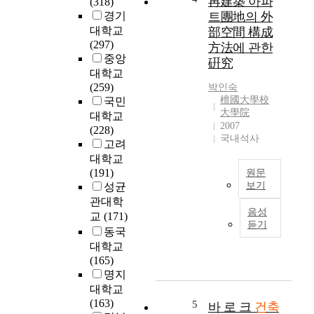
再建築 아파
(318)
서
t
계
경기
트團地의 外
중
h
를
대학교
部空間 構成
국
o
완
(297)
方法에 관한
이
l
료
중앙
硏究
나
i
하
대학교
일
c
고
(259)
박인숙
본
c
이
檀國大學校
국민
과
h
를
大學院
대학교
같
u
3
2007
(228)
이
r
D
국내석사
고려
목
c
데
대학교
조
h
이
(191)
원문
가
h
터
보기
성균
구
a
로
관대학
주
식
s
구
음성
교
(171)
택
건
h
축
듣기
동국
문
축
i
하
제
대학교
으
s
는
를
(165)
로
t
B
해
명지
발
o
I
결
전
대학교
r
M
하
하
(163)
5
y
활
바 로 크
건축