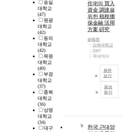
d
s
반
숭실
住宅의 買入
n
열
한
고
i
e
으
대학교
a
資金 調達을
차
문
,
n
o
로
(47)
l
와
위한 租稅擔
제
이
1
f
설
원광
t
비
保金融 活用
점
것
8
t
계
대학교
e
행
方案 硏究
을
이
t
h
를
(42)
n
기
해
각
h
i
진
동의
d
등
劉載星
소
시
c
s
행
대학교
e
의
강원대학교
하
대
e
s
하
(42)
n
교
2007
기
에
n
t
는
목원
c
국내석사
통
위
알
t
u
B
y
대학교
수
해
맞
u
d
I
o
(40)
단
시
도
원문
r
y
M
f
부경
은
보기
행
록
y
i
설
t
대학교
장
된
다
.
s
계
A
h
(37)
거
음성
아
듬
I
t
는
r
e
충북
리
듣기
파
어
n
o
2
t
a
혹
대학교
트
진
s
i
D
i
r
은
(36)
재
정
p
n
설
c
c
해
상명
건
화
i
v
계
l
h
외
대학교
축
(
t
e
를
e
i
를
(34)
은
精
e
s
완
4
9
한국 근대양
t
단
대구
토
華
o
t
료
2