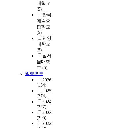
안
이
l
h
대학교
유
e
물
,
K
의
을
를
o
e
(5)
기
r
개
전
o
한
모
가
p
G
한국
적
s
조
국
r
가
색
지
m
r
으
m
예술종
시
에
e
상
하
면
e
e
로
u
적
합학교
산
a
공
여
서
n
e
엮
s
합
(5)
재
a
간
차
상
t
n
여
t
한
안양
되
r
의
후
호
o
h
있
b
지
대학교
어
c
체
건
연
f
o
는
e
침
(5)
있
h
험
립
계
C
u
실
d
사
남서
는
i
은
될
성
a
s
타
e
항
울대학
유
t
개
노
으
t
e
래
s
이
교
(5)
물
e
개
후
로
h
w
를
i
나
(
발행연도
c
인
되
변
o
a
풀
g
개
遺
t
2026
을
고
화
l
s
어
n
조
物
(134)
u
한
불
,
i
o
가
a
기
)
2025
r
정
량
발
c
n
는
t
획
(274)
과
a
된
한
전
c
e
것
e
과
2024
건
l
공
아
하
h
o
이
d
정
(277)
축
A
간
파
여
u
f
다
b
에
2023
물
c
에
트
왔
r
t
(295)
.
y
대
에
c
고
단
다
c
h
2022
t
한
대
r
립
지
.