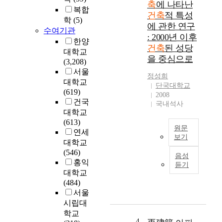
으
축
에 나타난
복합
오
로
건축
적 특성
랜
학
(5)
진
에 관한 연구
세
수여기관
행
: 2000년 이후
월
한양
하
건축
된 성당
동
는
대학교
을 중심으로
안
두
(3,208)
동
가
서울
정성희
양
지
대학교
단국대학교
삼
측
(619)
2008
국
면
건국
국내석사
(
으
대학교
東
로
(613)
원문
洋
활
연세
보기
三
용
대학교
國
K
되
(546)
음성
)
o
고
홍익
듣기
중
r
있
대학교
의
e
다
(484)
한
a
.
서울
국
n
2
시립대
가
C
D
학교
로
a
설
4