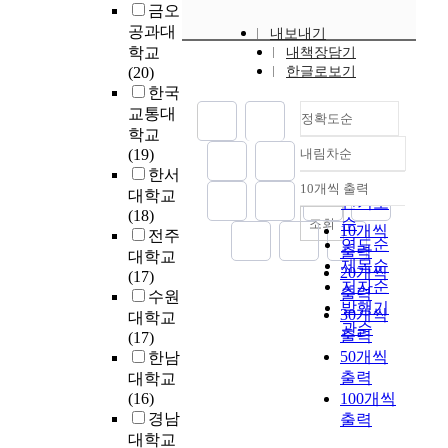
존
e
은
금오
었
내
a
h
이
e
있
(
a
시
공과대
내보내기
지
포
n
o
고
n
는
保
c
간
학교
내책장담기
만
되
g
u
있
t
상
存
c
과
(20)
한글로보기
,
어
e
s
다
A
업
)
e
거
한국
고
있
d
e
.
c
건
과
p
리
교통대
층
는
a
i
정확도순
t
축
관
t
에
학교
?
까
n
n
이
E
물
리
i
상
(19)
내림차순
고
닭
d
C
는
n
정확도
은
에
o
관
한서
밀
에
d
h
B
f
그
순
대
n
없
10개씩 출력
위
대학교
내림차순
어
e
a
I
o
수
인기도
해
f
이
주
(18)
떠
v
n
M
r
적
순
조회
문
o
사
10개씩
의
전주
한
e
g
설
c
으
연도순
화
r
용
출력
개
외
대학교
l
g
계
e
로
재
제목순
t
자
20개씩
발
래
(17)
o
y
가
m
상
(
저자순
h
가
출력
로
문
수원
p
e
데
e
당
文
e
발행기
원
30개씩
진
화
대학교
e
o
이
n
하
化
s
관순
하
행
출력
의
(17)
d
n
터
t
다
財
p
는
되
영
50개씩
한남
.
g
를
D
.
)
e
정
어
향
출력
대학교
T
g
구
e
아
로
c
보
,
이
(16)
100개씩
h
u
축
c
울
서
i
를
주
나
경남
e
n
출력
하
r
러
인
a
습
동
사
2
g
대학교
고
e
그
식
l
득