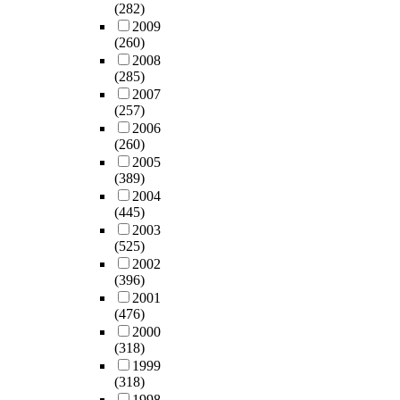
n
간
(282)
다
(
e
g
를
n
은
.
d
의
2009
.
柱
f
g
발
a
상
이
e
깊
(260)
이
頭
l
u
주
n
업
러
d
이
2008
를
)
e
n
자
d
건
한
b
감
(285)
위
,
c
g
와
T
축
과
y
과
2007
해
소
t
t
시
r
물
정
F
(257)
연
먼
로
e
o
공
a
의
에
I
2006
결
저
(
d
C
자
n
개
서
(260)
K
하
,
小
i
h
에
s
조
왜
2005
A
고
문
累
n
a
게
p
를
(389)
곡
i
자
헌
)
b
n
제
o
대
2004
(
n
한
조
,
u
g
공
r
상
(445)
矮
2
다
사
첨
i
g
하
t
으
2003
曲
0
.
및
차
l
y
(525)
는
a
로
)
0
이
선
(
d
e
2002
것
t
문
과
5
는
행
□
(396)
i
o
이
i
헌
멸
i
공
연
遮
2001
n
n
다
o
조
실
n
간
구
(476)
)
g
w
.
n
사
(
t
에
를
2000
,
c
o
이
w
와
滅
h
깊
(318)
통
한
h
n
런
h
사
失
e
이
1999
하
대
u
(
측
e
례
)
d
를
(318)
여
(
r
P
면
n
조
이
o
부
1998