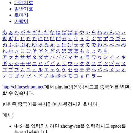
단위기호
일반기호
로마자
아랍어
あ
ぁ
か
が
さ
ざ
た
だ
な
は
ば
ぱ
ま
や
ゃ
ら
わ
ゎ
ん
い
ぃ
き
ぎ
し
じ
ち
ぢ
に
ひ
び
ぴ
み
り
う
ぅ
く
ぐ
す
ず
つ
づ
っ
ぬ
ふ
ぶ
ぷ
む
ゆ
ゅ
る
え
ぇ
け
げ
せ
ぜ
て
で
ね
へ
べ
ぺ
め
れ
お
ぉ
こ
ご
そ
ぞ
と
ど
の
ほ
ぼ
ぽ
も
よ
ょ
ろ
を
ア
ァ
カ
サ
ザ
タ
ダ
ナ
ハ
バ
パ
マ
ヤ
ャ
ラ
ワ
ヮ
ン
イ
ィ
キ
ギ
シ
ジ
チ
ヂ
ニ
ヒ
ビ
ピ
ミ
リ
ウ
ゥ
ク
グ
ス
ズ
ツ
ヅ
ッ
ヌ
フ
ブ
プ
ム
ユ
ュ
ル
エ
ェ
ケ
ゲ
セ
ゼ
テ
デ
ヘ
ベ
ペ
メ
レ
オ
ォ
コ
ゴ
ソ
ゾ
ト
ド
ノ
ホ
ボ
ポ
モ
ヨ
ョ
ロ
ヲ
―
http://chineseinput.net/
에서 pinyin(병음)방식으로 중국어를 변환
할 수 있습니다.
변환된 중국어를 복사하여 사용하시면 됩니다.
예시)
中文 을 입력하시려면
zhongwen
을 입력하시고 space를
누르시면됩니다.