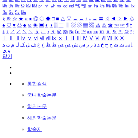
㎒
㎓
㎔
Ω
㏀
㏁
㎊
㎋
㎌
㏖
㏅
㎭
㎮
㎯
㏛
㎩
㎪
㎫
㎬
㏝
㏐
㏓
㏃
㏉
㏜
㏆
§
※
☆
★
○
●
◎
◇
◆
□
■
△
▽
→
←
↑
↓
↔
〓
◁
◀
▷
▶
♤
♠
♡
♥
♧
♣
⊙
◈
▣
◐
◑
▒
▤
▥
▨
▧
▦
▩
♨
☏
☎
☜
☞
¶
†
‡
↕
↗
↙
↖
↘
♭
♩
♪
♬
㉿
㈜
№
㏇
™
㏂
㏘
℡
＃
＆
＊
＠
ª
º
ⅰ
ⅱ
ⅲ
ⅳ
ⅴ
ⅵ
ⅶ
ⅷ
ⅸ
ⅹ
Ⅰ
Ⅱ
Ⅲ
Ⅳ
Ⅴ
Ⅵ
Ⅶ
Ⅷ
Ⅸ
Ⅹ
ا
ب
ت
ث
ج
ح
خ
د
ذ
ر
ز
س
ش
ص
ض
ط
ظ
ع
غ
ف
ق
ک
ل
م
ن
ه
و
ی
닫기
통합검색
국내학술논문
학위논문
해외학술논문
학술지