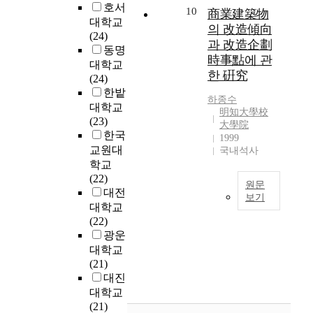
도
쳐
i
e
n
n
호서
서
e
10
할
商業建築物
시
이
n
c
c
g
대학교
역
c
수
의 改造傾向
민
루
g
o
o
E
(24)
사
o
있
과 改造企劃
의
어
c
n
n
n
동명
적
n
도
주
진
時事點에 관
h
s
v
v
대학교
(
t
록
거
한
한 硏究
u
t
e
i
(24)
歷
r
도
환
국
r
r
r
r
한밭
史
o
와
경
하종수
전
c
u
s
o
的
대학교
l
준
明知大學校
을
통
h
c
i
n
)
(23)
o
다
大學院
개
목
e
t
o
m
인
한국
f
.
1999
선
조
s
i
n
e
건
교원대
W
국내석사
또
시
건
i
o
)
n
축
T
학교
한
키
축
n
n
보
t
물
O
(22)
네
는
은
원문
K
o
다
a
(
a
대전
트
등
보기
한
o
f
미
l
建
n
대학교
워
긍
민
r
t
흡
I
현
築
d
(22)
크
정
족
e
h
한
m
도
物
F
광운
시
적
의
a
e
활
p
시
)
T
스
대학교
인
슬
h
G
용
r
에
에
A
템
(21)
효
기
a
r
현
o
개
대
,
의
대진
과
와
s
e
황
v
발
한
t
발
대학교
도
얼
c
e
을
e
되
보
h
달
(21)
있
이
h
n
보
m
고