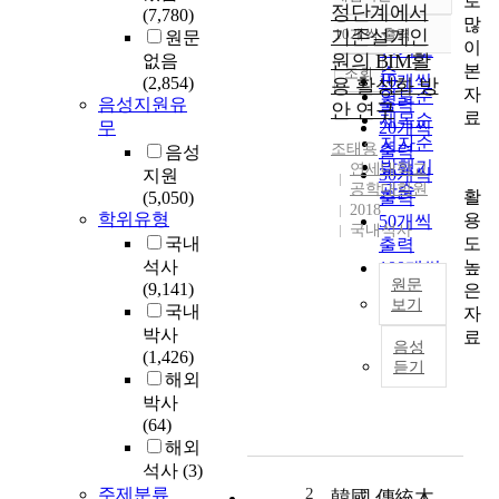
로
정확도
정단계에서
(7,780)
많
순
기존설계인
10개씩 출력
원문
내림차순
이
인기도
원의 BIM활
없음
본
순
조회
10개씩
(2,854)
용 활성화 방
자
연도순
음성지원유
출력
안 연구
료
제목순
무
20개씩
저자순
조태용
출력
음성
발행기
연세대학교
30개씩
지원
공학대학원
관순
활
(5,050)
출력
2018
학위유형
용
50개씩
국내석사
도
국내
출력
높
석사
100개씩
원문
(9,141)
은
출력
보기
국내
자
건
박사
료
음성
축
(1,426)
듣기
설
해외
계
박사
분
(64)
야
해외
에
석사
(3)
서
주제분류
2
韓國 傳統木