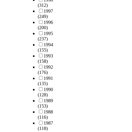
재
限
c
a
에
m
사
자
m
여
(312)
건
大
h
r
서
u
를
행
e
함
1997
축
)
e
k
B
n
통
되
s
(249)
으
과
,
s
)
I
i
하
었
t
1996
로
외
살
,
b
M
c
여
다
(200)
i
영
부
미
t
y
설
i
그
.
1995
c
역
공
(
o
t
계
p
경
(237)
1
w
의
간
山
m
h
는
a
향
1994
9
i
한
에
彌
a
e
기
l
을
(155)
4
s
계
대
)
k
J
본
/
분
1993
5
e
를
한
등
e
a
(158)
적
p
석
년
,
극
이
여
a
p
1992
인
r
하
해
a
복
론
러
(176)
l
a
평
o
고
방
s
하
적
구
1991
o
n
면
v
,
이
w
고
고
(135)
조
t
,
,
i
문
후
e
체
찰
1990
재
o
i
입
n
제
에
l
험
(128)
을
들
f
t
면
c
해
는
l
거
1989
한
이
c
h
,
i
결
구
a
리
(153)
후
결
h
a
단
a
방
황
s
를
1988
,
합
a
s
면
l
안
실
t
다
(116)
재
되
n
t
도
g
으
사
h
양
1987
건
어
g
h
의
o
로
무
e
(118)
하
축
처
e
e
정
v
서