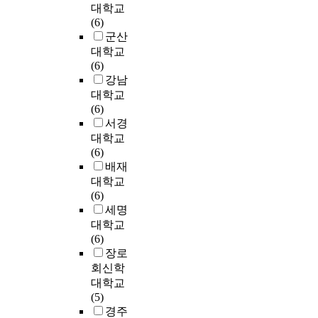
국
p
.
대학교
방
구
e
C
해
l
제
사
r
고
(6)
법
식
s
h
나
i
들
관
o
층
군산
을
이
f
o
가
c
이
(
f
빌
대학교
분
나
o
s
면
.
발
皇
e
딩
(6)
석
그
r
e
서
I
생
國
s
에
강남
하
세
i
n
처
t
되
史
s
둘
대학교
여
부
n
E
음
s
고
觀
i
러
(6)
문
적
n
m
엔
t
있
)
o
싸
서경
제
인
o
p
헤
a
으
에
n
인
대학교
점
기
v
i
아
t
며
의
a
현
(6)
을
법
a
r
리
e
,
한
l
실
배재
발
과
t
e
기
s
이
보
i
과
견
대학교
양
i
.
어
t
러
존
n
네
하
(6)
식
o
A
려
h
한
(
s
트
고
세명
면
n
l
운
a
문
保
t
워
개
에
대학교
a
t
,
t
제
存
i
크
선
서
(6)
n
h
서
a
들
)
t
시
할
는
장로
d
o
로
c
은
을
u
스
수
상
회신학
d
u
다
q
상
목
t
템
있
당
대학교
e
g
르
u
업
적
e
이
는
한
(5)
v
h
지
i
건
으
s
용
방
차
경주
e
t
만
r
축
로
.
에