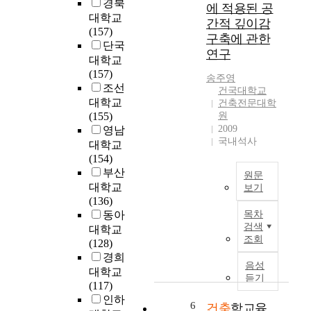
기
여
경북
o
용
에 적용된 공
위
왔
대학교
f
은
간적 깊이감
한
는
(157)
b
조
구축에 관한
방
데
단국
u
달
연구
편
,
대학교
i
청
으
한
(157)
l
시
송주영
로
국
조선
d
설
건국대학교
도
건
i
대학교
사
건축전문대학
입
축
n
(155)
원
업
된
만
2009
g
영남
B
물
의
국내석사
c
I
대학교
량
고
h
M
(154)
위
유
u
적
부산
원문
주
한
r
용
대학교
보기
의
전
c
기
(136)
현
주
통
h
본
동아
목차
대
택
적
e
검색
지
대학교
사
공
양
조회
s
침
(128)
회
급
식
f
서
경희
는
정
음성
은
o
를
대학교
교
듣기
책
역
r
기
(117)
통
은
사
a
준
인하
수
6
건축
학교육
우
의
b
으