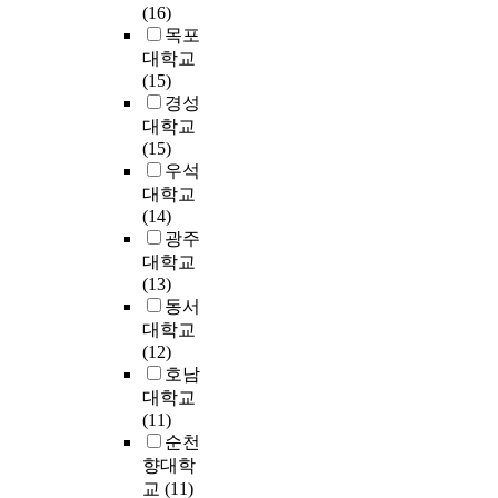
을
회
n
(
(16)
활
e
건
(
i
하
배
적
d
P
목포
용
a
축
認
z
게
치
환
V
a
하
l
대학교
물
識
e
할
한
경
a
l
는
l
(15)
에
)
d
뿐
후
에
t
a
전
o
경성
대
하
c
아
잉
도
i
c
환
w
한
대학교
기
a
니
여
소
c
e
설
s
개
(15)
의
p
라
공
멸
a
)
계
m
조
우석
시
a
뉴
간
되
n
.
에
u
행
대학교
작
c
미
을
지
C
T
비
n
위
(14)
은
i
디
법
않
o
h
하
i
또
광주
자
t
어
적
고
u
e
여
c
한
대학교
의
y
의
요
꾸
n
G
설
i
빈
(13)
(
i
발
구
준
c
r
계
p
번
동서
自
n
달
에
히
i
e
단
a
하
대학교
意
t
로
의
전
l
e
계
l
게
(12)
)
h
인
한
승
,
n
에
/
이
호남
건
e
하
외
되
w
h
서
p
루
,
대학교
i
여
부
어
h
o
다
r
어
타
(11)
n
개
공
내
i
u
양
o
지
의
순천
t
인
간
려
c
s
한
v
고
(
향대학
e
과
으
왔
h
e
발
i
있
他
r
교
(11)
개
로
던