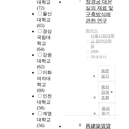
7
창경궁 대온
며
대학교
응
a
각
g
받
실의 재료 및
,
(72)
하
t
화
t
지
주
울산
면
구축방식에
h
와
o
않
거
서
대학교
관한 연구
o
사
t
고
환
,
(65)
l
전
h
다
경
최아신
생
경상
i
검
e
양
서울시립대학
을
활
국립대
c
토
l
한
교 일반대학
도
에
학교
i
등
a
경
원
외
필
(64)
s
에
t
2008
험
시
요
강원
m
활
국내석사
e
을
하
한
w
대학교
용
s
창
는
당
a
(62)
되
t
출
결
원문
위
s
이화
고
i
할
보기
과
성
i
있
여자대
n
수
를
에
n
T
다
학교
t
있
목차
초
입
t
h
.
(60)
e
게
검색
래
각
r
e
하
인천
r
조회
되
하
하
o
p
지
대학교
n
었
였
여
d
u
만
(58)
음성
a
다
다
이
u
r
3
계명
듣기
t
.
.
루
c
p
D
대학교
i
고
이
어
e
o
기
8
(56)
再建築賃貸
o
속
러
지