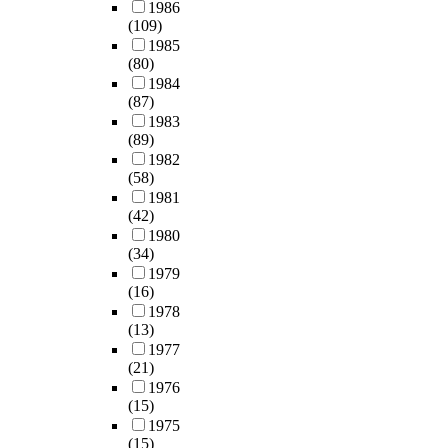
청
a
1986
게
이
마
s
s
합
e
'
이
(109)
c
함
된
부
a
i
성
r
기
1
1985
c
을
아
분
n
g
을
n
획
(80)
9
r
의
파
의
d
n
확
o
적
1984
5
e
미
트
하
i
i
보
r
측
(87)
5
d
한
단
중
n
f
하
s
면
1983
년
i
다
지
을
n
i
(89)
기
a
의
1
t
.
를
기
o
c
1982
위
r
제
1
a
현
사
둥
(58)
v
a
한
e
안
월
t
대
례
에
1981
a
n
첫
n
'
'
i
의
로
(42)
전
t
c
걸
o
과
구
o
공
선
1980
달
i
e
음
t
'
황
n
간
(34)
정
하
o
o
이
a
개
실
g
은
1979
하
는
n
f
자
l
조
재
r
크
(16)
여
구
,
t
출
l
기
산
o
기
1978
현
조
i
h
발
o
획
총
u
나
(13)
황
재
n
e
이
w
과
국
p
요
1977
조
인
n
f
다
e
정
'
c
(21)
소
사
동
o
i
.
d
에
으
a
1976
를
를
시
t
r
2
t
대
로
(15)
l
지
실
에
o
s
D
o
한
개
1975
l
각
시
건
n
t
설
a
모
(15)
편
e
하