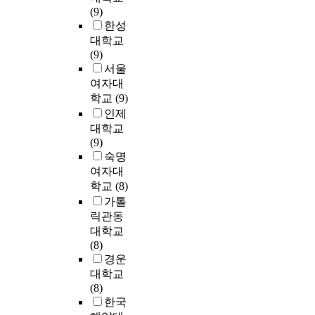
c
이
배
화
n
n
.
r
(9)
등
府
t
각
경
권
g
g
또
e
한성
으
領
u
종
하
에
p
(
한
c
로
대학교
)
r
매
에
속
o
P
,
o
인
(9)
에
a
체
본
하
i
a
건
n
해
서울
의
l
를
연
면
n
l
축
s
발
여자대
한
h
이
구
서
t
a
설
t
생
학교
(9)
일
i
용
는
도
o
c
계
r
되
본
인제
s
한
아
환
f
e
프
u
고
(
대학교
t
풍
파
경
m
)
로
c
있
日
(9)
o
부
트
뿐
o
i
젝
t
다
本
숙명
r
한
단
만
d
n
트
e
.
)
i
여자대
경
지
아
e
1
를
d
하
의
e
학교
(8)
험
내
니
r
9
진
r
지
법
s
이
가톨
부
라
n
0
행
e
만
률
h
가
릭관동
의
그
C
9
한
n
산
(
a
능
대학교
외
것
a
f
다
t
발
法
s
함
(8)
부
을
t
o
는
a
적
律
b
에
경운
공
영
h
r
것
l
인
)
e
비
대학교
간
위
o
S
은
h
개
을
e
하
(8)
의
하
l
u
계
o
조
의
n
여
한국
가
는
i
n
약
u
행
용
a
실