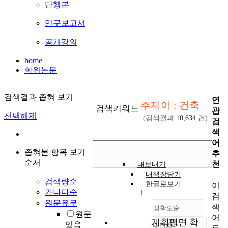
단행본
연구보고서
공개강의
home
학위논문
검색결과 좁혀 보기
연
주제어 : 건축
검색키워드
관
선택해제
(검색결과
10,634
건)
검
색
어
좁혀본 항목 보기
추
순서
천
내보내기
내책장담기
검색량순
한글로보기
이
가나다순
1
검
원문유무
색
정확도순
원문
어
계획평면 확
있음
내림차순