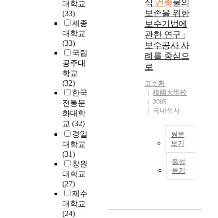
e
식
건축
물의
시
대학교
지
)
f
i
하
-
c
간
보존을 위한
(33)
이
로
t
g
고
1
t
에
세종
보수기법에
용
서
h
a
3
I
u
이
대학교
관한 연구 :
의
오
e
t
D
t
r
동
(33)
효
보수공사 사
늘
s
e
데
e
a
가
국립
율
에
례를 중심으
h
t
이
m
l
능
공주대
성
이
o
h
로
터
5
e
하
학교
을
른
r
e
를
o
d
게
(32)
높
것
고주환
t
m
구
f
u
하
한국
이
檀國大學校
이
h
a
축
U
c
여
2005
고
전통문
다
i
t
하
r
a
멀
국내석사
주
.
화대학
s
e
는
b
t
리
택
이
교
(32)
t
r
전
a
i
떨
보
와
o
i
경일
환
n
원문
o
어
급
같
r
a
보기
설
a
대학교
n
진
률
이
y
l
계
n
(31)
한
u
공
의
오
음성
,
s
(
d
창원
국
n
간
상
듣기
랜
b
a
d
H
대학교
(
d
을
승
기
u
n
e
o
(27)
韓
e
쉽
주
간
i
d
s
u
제주
國
r
게
도
을
l
t
i
s
대학교
)
t
체
및
거
d
h
g
i
(24)
에
h
험