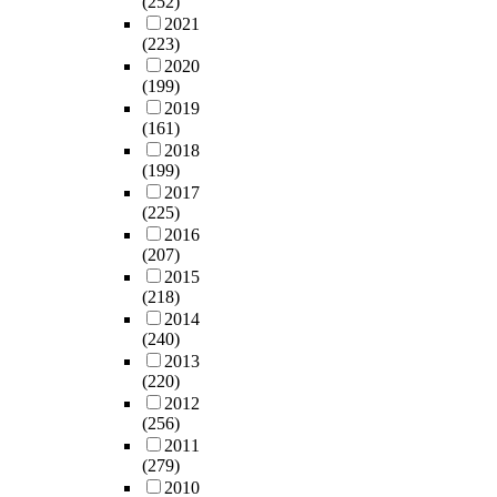
(252)
h
e
그
h
체
한
e
되
를
특
2021
.
p
럼
e
계
조
d
게
재
(223)
히
T
l
에
M
적
사
i
한
건
2020
,
h
a
도
i
인
(
t
다
(199)
축
그
e
n
건
n
선
調
i
.
2019
할
중
s
t
축
i
행
査
n
이
(161)
시
에
e
o
설
s
연
)
g
에
2018
외
서
c
c
계
t
구
및
B
따
(199)
부
도
h
h
업
e
가
목
o
라
2017
공
목
a
a
무
r
미
록
a
(225)
본
간
조
n
n
의
o
흡
(
r
2016
연
구
건
g
g
본
f
하
目
(207)
d
구
성
축
e
e
질
C
기
錄
2015
h
는
방
의
s
C
은
o
때
(218)
)
a
풍
법
공
h
h
건
n
문
2014
화
s
부
에
포
a
a
축
s
이
(240)
작
b
한
도
(
v
n
물
t
다
2013
업
e
공
움
□
e
g
(220)
의
r
.
이
e
간
이
包
b
g
2012
올
u
이
이
n
경
되
)
(256)
e
y
바
c
에
루
f
험
고
는
2011
e
e
른
t
본
어
o
을
자
(279)
주
n
o
정
i
논
졌
u
공
한
2010
두
r
n
보
o
문
다