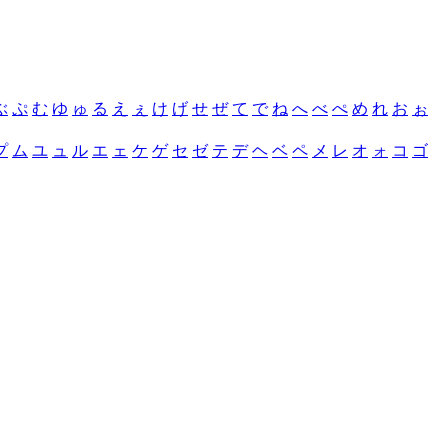
ぶ
ぷ
む
ゆ
ゅ
る
え
ぇ
け
げ
せ
ぜ
て
で
ね
へ
べ
ぺ
め
れ
お
ぉ
プ
ム
ユ
ュ
ル
エ
ェ
ケ
ゲ
セ
ゼ
テ
デ
ヘ
ベ
ペ
メ
レ
オ
ォ
コ
ゴ