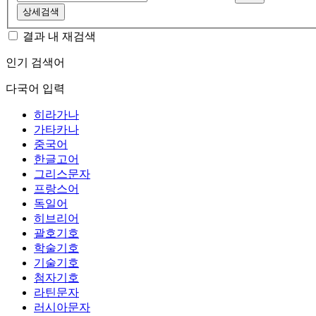
상세검색
결과 내 재검색
인기 검색어
다국어 입력
히라가나
가타카나
중국어
한글고어
그리스문자
프랑스어
독일어
히브리어
괄호기호
학술기호
기술기호
첨자기호
라틴문자
러시아문자