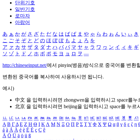
단위기호
일반기호
로마자
아랍어
あ
ぁ
か
が
さ
ざ
た
だ
な
は
ば
ぱ
ま
や
ゃ
ら
わ
ゎ
ん
い
ぃ
き
こ
ご
そ
ぞ
と
ど
の
ほ
ぼ
ぽ
も
よ
ょ
ろ
を
ア
ァ
カ
サ
ザ
タ
ダ
ナ
ハ
バ
パ
マ
ヤ
ャ
ラ
ワ
ヮ
ン
イ
ィ
キ
ギ
ソ
ゾ
ト
ド
ノ
ホ
ボ
ポ
モ
ヨ
ョ
ロ
ヲ
―
http://chineseinput.net/
에서 pinyin(병음)방식으로 중국어를 변환
변환된 중국어를 복사하여 사용하시면 됩니다.
예시)
中文 을 입력하시려면
zhongwen
을 입력하시고 space를
北京 을 입력하시려면
beijing
을 입력하시고 space를 누르
ㅥ
ㅦ
ㅧ
ㅨ
ㅩ
ㅪ
ㅫ
ㅬ
ㅭ
ㅮ
ㅯ
ㅰ
ㅱ
ㅲ
ㅳ
ㅴ
ㅵ
ㅶ
ㅷ
ㅸ
ㅹ
ㅺ
Α
Β
Γ
Δ
Ε
Ζ
Η
Θ
Ι
Κ
Λ
Μ
Ν
Ξ
Ο
Π
Ρ
Σ
Τ
Υ
Φ
Χ
Ψ
Ω
α
β
γ
δ
ε
ζ
η
á
à
Á
À
é
è
É
È
ç
Ç
ê
Ä
Ö
Ü
ä
ö
ü
ß