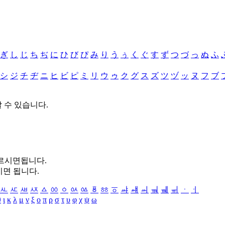
ぎ
し
じ
ち
ぢ
に
ひ
び
ぴ
み
り
う
ぅ
く
ぐ
す
ず
つ
づ
っ
ぬ
ふ
シ
ジ
チ
ヂ
ニ
ヒ
ビ
ピ
ミ
リ
ウ
ゥ
ク
グ
ス
ズ
ツ
ヅ
ッ
ヌ
フ
ブ
할 수 있습니다.
누르시면됩니다.
시면 됩니다.
ㅻ
ㅼ
ㅽ
ㅾ
ㅿ
ㆀ
ㆁ
ㆂ
ㆃ
ㆄ
ㆅ
ㆆ
ㆇ
ㆈ
ㆉ
ㆊ
ㆋ
ㆌ
ㆍ
ㆎ
θ
ι
κ
λ
μ
ν
ξ
ο
π
ρ
σ
τ
υ
φ
χ
ψ
ω