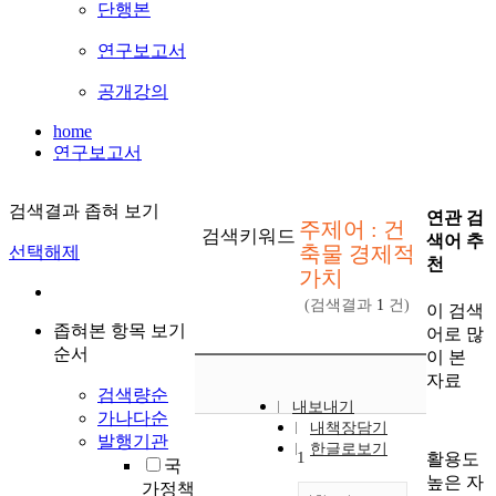
단행본
연구보고서
공개강의
home
연구보고서
검색결과 좁혀 보기
연관 검
주제어 : 건
검색키워드
색어 추
축물 경제적
선택해제
천
가치
(검색결과
1
건)
이 검색
좁혀본 항목 보기
어로 많
순서
이 본
자료
검색량순
내보내기
가나다순
내책장담기
발행기관
한글로보기
1
활용도
국
높은 자
가정책