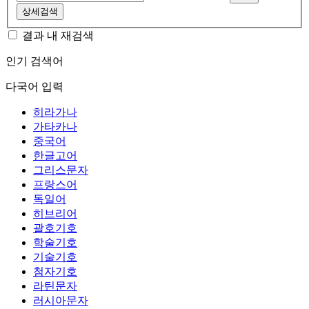
상세검색
결과 내 재검색
인기 검색어
다국어 입력
히라가나
가타카나
중국어
한글고어
그리스문자
프랑스어
독일어
히브리어
괄호기호
학술기호
기술기호
첨자기호
라틴문자
러시아문자