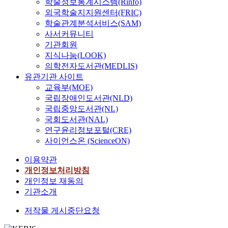
학술정보통계시스템(Rinfo)
외국학술지지원센터(FRIC)
학술관계분석서비스(SAM)
사서커뮤니티
기관회원
지식나눔(LOOK)
의학전자도서관(MEDLIS)
유관기관 사이트
교육부(MOE)
국립장애인도서관(NLD)
국립중앙도서관(NL)
국회도서관(NAL)
연구윤리정보포털(CRE)
사이언스온 (ScienceON)
이용약관
개인정보처리방침
개인정보 재동의
기관소개
저작물 게시중단요청