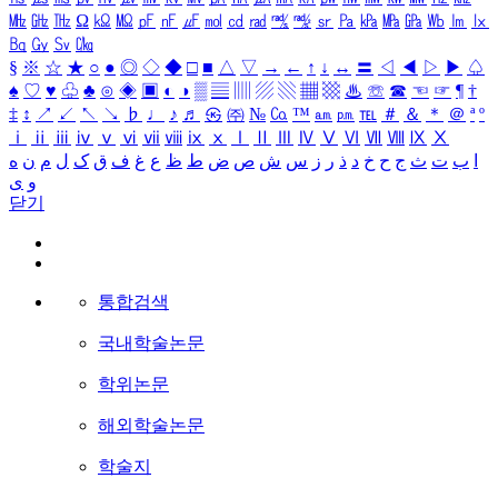
㎒
㎓
㎔
Ω
㏀
㏁
㎊
㎋
㎌
㏖
㏅
㎭
㎮
㎯
㏛
㎩
㎪
㎫
㎬
㏝
㏐
㏓
㏃
㏉
㏜
㏆
§
※
☆
★
○
●
◎
◇
◆
□
■
△
▽
→
←
↑
↓
↔
〓
◁
◀
▷
▶
♤
♠
♡
♥
♧
♣
⊙
◈
▣
◐
◑
▒
▤
▥
▨
▧
▦
▩
♨
☏
☎
☜
☞
¶
†
‡
↕
↗
↙
↖
↘
♭
♩
♪
♬
㉿
㈜
№
㏇
™
㏂
㏘
℡
＃
＆
＊
＠
ª
º
ⅰ
ⅱ
ⅲ
ⅳ
ⅴ
ⅵ
ⅶ
ⅷ
ⅸ
ⅹ
Ⅰ
Ⅱ
Ⅲ
Ⅳ
Ⅴ
Ⅵ
Ⅶ
Ⅷ
Ⅸ
Ⅹ
ا
ب
ت
ث
ج
ح
خ
د
ذ
ر
ز
س
ش
ص
ض
ط
ظ
ع
غ
ف
ق
ک
ل
م
ن
ه
و
ی
닫기
통합검색
국내학술논문
학위논문
해외학술논문
학술지