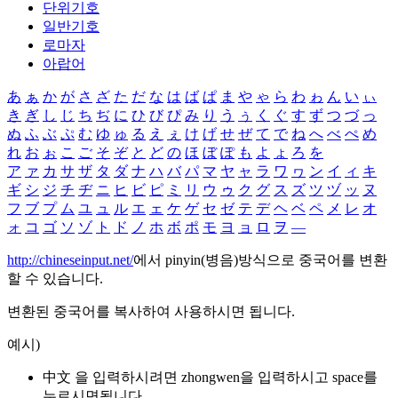
단위기호
일반기호
로마자
아랍어
あ
ぁ
か
が
さ
ざ
た
だ
な
は
ば
ぱ
ま
や
ゃ
ら
わ
ゎ
ん
い
ぃ
き
ぎ
し
じ
ち
ぢ
に
ひ
び
ぴ
み
り
う
ぅ
く
ぐ
す
ず
つ
づ
っ
ぬ
ふ
ぶ
ぷ
む
ゆ
ゅ
る
え
ぇ
け
げ
せ
ぜ
て
で
ね
へ
べ
ぺ
め
れ
お
ぉ
こ
ご
そ
ぞ
と
ど
の
ほ
ぼ
ぽ
も
よ
ょ
ろ
を
ア
ァ
カ
サ
ザ
タ
ダ
ナ
ハ
バ
パ
マ
ヤ
ャ
ラ
ワ
ヮ
ン
イ
ィ
キ
ギ
シ
ジ
チ
ヂ
ニ
ヒ
ビ
ピ
ミ
リ
ウ
ゥ
ク
グ
ス
ズ
ツ
ヅ
ッ
ヌ
フ
ブ
プ
ム
ユ
ュ
ル
エ
ェ
ケ
ゲ
セ
ゼ
テ
デ
ヘ
ベ
ペ
メ
レ
オ
ォ
コ
ゴ
ソ
ゾ
ト
ド
ノ
ホ
ボ
ポ
モ
ヨ
ョ
ロ
ヲ
―
http://chineseinput.net/
에서 pinyin(병음)방식으로 중국어를 변환
할 수 있습니다.
변환된 중국어를 복사하여 사용하시면 됩니다.
예시)
中文 을 입력하시려면
zhongwen
을 입력하시고 space를
누르시면됩니다.