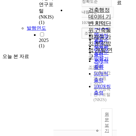
정확도순
료
연구포
건축행정
털
내림차순
정확도
데이터 기
(NKIS)
순
(1)
10개씩 출력
반 지역단
내림차순
인기도
발행연도
위 건축물
순
조회
10개씩
경제적 가
연도순
2025
출력
치 분석방
(1)
제목순
20개씩
법 개발 연
저자순
출력
오늘 본 자료
구
발행기
30개씩
관순
출력
조영진
건축공간
50개씩
연구원
출력
2025
100개씩
국가정책
출력
연구포털
(NKIS)
원
문
보
기