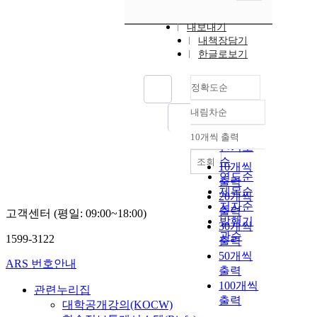
내보내기
내책장담기
한글로보기
정확도순
내림차순
정확도
순
10개씩 출력
내림차순
인기도
순
조회
10개씩
연도순
출력
제목순
20개씩
저자순
출력
고객센터 (평일: 09:00~18:00)
발행기
30개씩
관순
1599-3122
출력
50개씩
ARS 번호안내
출력
100개씩
관련누리집
출력
대학공개강의(KOCW)