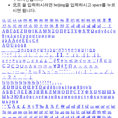
北京 을 입력하시려면
beijing
을 입력하시고 space를 누르
시면 됩니다.
ㅥ
ㅦ
ㅧ
ㅨ
ㅩ
ㅪ
ㅫ
ㅬ
ㅭ
ㅮ
ㅯ
ㅰ
ㅱ
ㅲ
ㅳ
ㅴ
ㅵ
ㅶ
ㅷ
ㅸ
ㅹ
ㅺ
ㅻ
ㅼ
ㅽ
ㅾ
ㅿ
ㆀ
ㆁ
ㆂ
ㆃ
ㆄ
ㆅ
ㆆ
ㆇ
ㆈ
ㆉ
ㆊ
ㆋ
ㆌ
ㆍ
ㆎ
Α
Β
Γ
Δ
Ε
Ζ
Η
Θ
Ι
Κ
Λ
Μ
Ν
Ξ
Ο
Π
Ρ
Σ
Τ
Υ
Φ
Χ
Ψ
Ω
α
β
γ
δ
ε
ζ
η
θ
ι
κ
λ
μ
ν
ξ
ο
π
ρ
σ
τ
υ
φ
χ
ψ
ω
á
à
Á
À
é
è
É
È
ç
Ç
ê
Ä
Ö
Ü
ä
ö
ü
ß
ְ
ֳ
ֲ
ֱ
ָ
ַ
ֵ
ֶ
ִ
ֹ
ּ
ֻ
ׂ
ׁ
ּ
ב
ה
נ
מ
צ
ת
ץ
ש
ד
ג
כ
ע
י
ח
ל
ך
ף
ק
ר
א
ט
ו
ן
ם
פ
‘
’
“
”
〔
〕
〈
〉
「
」
『
』
【
】
＂
（
）
［
］
｛
｝
±
×
÷
≠
≤
≥
∞
∴
♂
♀
∠
⊥
⌒
∂
∇
≡
≒
≪
≫
√
∽
∝
∵
∫
∬
∈
∋
⊆
⊇
⊂
⊃
∪
∩
∧
∨
￢
⇒
⇔
∀
∃
∮
∑
∏
＋
－
＜
＝
＞
、
。
·
‥
…
¨
〃
―
∥
＼
∼
´
～
ˇ
˘
˝
˚
˙
¸
˛
¡
¿
ː
！
＇
，
．
／
：
；
？
＾
＿
｀
｜
½
⅓
⅔
¼
¾
⅛
⅜
⅝
⅞
¹
²
³
⁴
ⁿ
₁
₂
₃
₄
Æ
Ð
Ħ
Ĳ
Ł
Ø
Œ
Þ
Ŧ
Ŋ
æ
đ
ð
ħ
ı
ĳ
ĸ
ŀ
ł
ø
œ
ß
þ
ŧ
ŋ
ŉ
А
Б
В
Г
Д
Е
Ё
Ж
З
И
Й
К
Л
М
Н
О
П
Р
С
Т
У
Ф
Х
Ц
Ч
Ш
Щ
Ъ
Ы
Ь
Э
Ю
Я
а
б
в
г
д
е
ё
ж
з
и
й
к
л
м
н
о
п
р
с
т
у
ф
х
ц
ч
ш
щ
ъ
ы
ь
э
ю
я
′
″
℃
Å
￠
￡
￥
¤
℉
‰
＄
％
Ｆ
￦
㎕
㎖
㎗
ℓ
㎘
㏄
㎣
㎤
㎥
㎦
㎙
㎚
㎛
㎜
㎝
㎞
㎟
㎠
㎡
㎢
㏊
㎍
㎎
㎏
㏏
㎈
㎉
㏈
㎧
㎨
㎰
㎱
㎲
㎳
㎴
㎵
㎶
㎷
㎸
㎹
㎀
㎁
㎂
㎃
㎄
㎺
㎻
㎽
㎾
㎿
㎐
㎑