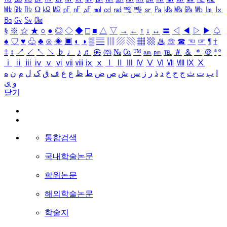
㎒
㎓
㎔
Ω
㏀
㏁
㎊
㎋
㎌
㏖
㏅
㎭
㎮
㎯
㏛
㎩
㎪
㎫
㎬
㏝
㏐
㏓
㏃
㏉
㏜
㏆
§
※
☆
★
○
●
◎
◇
◆
□
■
△
▽
→
←
↑
↓
↔
〓
◁
◀
▷
▶
♤
♠
♡
♥
♧
♣
⊙
◈
▣
◐
◑
▒
▤
▥
▨
▧
▦
▩
♨
☏
☎
☜
☞
¶
†
‡
↕
↗
↙
↖
↘
♭
♩
♪
♬
㉿
㈜
№
㏇
™
㏂
㏘
℡
＃
＆
＊
＠
ª
º
ⅰ
ⅱ
ⅲ
ⅳ
ⅴ
ⅵ
ⅶ
ⅷ
ⅸ
ⅹ
Ⅰ
Ⅱ
Ⅲ
Ⅳ
Ⅴ
Ⅵ
Ⅶ
Ⅷ
Ⅸ
Ⅹ
ا
ب
ت
ث
ج
ح
خ
د
ذ
ر
ز
س
ش
ص
ض
ط
ظ
ع
غ
ف
ق
ک
ل
م
ن
ه
و
ی
닫기
통합검색
국내학술논문
학위논문
해외학술논문
학술지