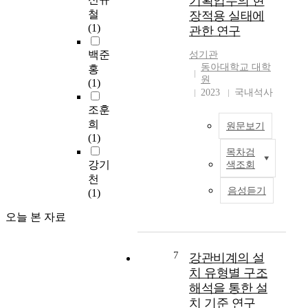
기획업무의 현
의
e
t
리
은
철
장적용 실태에
안
n
e
용
소
(1)
관한 연구
전
t
d
역
규
관
s
c
백준
에
모
성기관
리
,
o
동아대학교 대학
관
건
홍
체
t
n
원
한
설
(1)
계
h
2023
국내석사
s
현
현
에
e
t
조훈
황
장
서
n
r
을
에
희
원문보기
핵
u
u
분
발
(1)
심
m
c
석
주
목차검
적
건
b
t
강기
하
자
색조회
인
축
e
i
고
법
천
역
기
r
o
음성듣기
이
제
(1)
할
획
o
n
에
도
을
업
f
오늘 본 자료
t
따
가
수
무
i
e
른
실
행
와
n
c
중
질
하
사
7
d
강관비계의 설
h
소
적
는
업
u
치 유형별 구조
n
건
으
안
계
s
i
해석을 통한 설
설
로
전
획
t
q
치 기준 연구
사
적
관
사