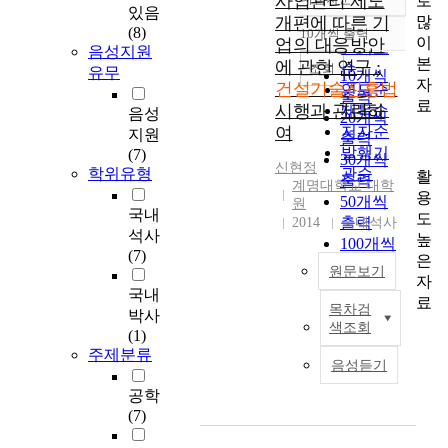
사업관리 제도
로
정확도
있음
많
개편에 따른 기
순
(8)
10개씩 출력
내림차순
이
업의 대응방안
인기도
음성지원
본
에 관한 연구 :
순
조회
유무
10개씩
자
건설기술진흥법
연도순
출력
료
시행과 관련하
제목순
음성
20개씩
여
저자순
지원
출력
발행기
(7)
30개씩
신현정
학위유형
관순
활
출력
계명대학교 대학
용
50개씩
원
국내
도
출력
2014
국내석사
석사
높
100개씩
(7)
은
출력
원문보기
자
국내
료
목차검
박사
A
색조회
(1)
c
주제분류
o
음성듣기
m
공학
p
(7)
l
e