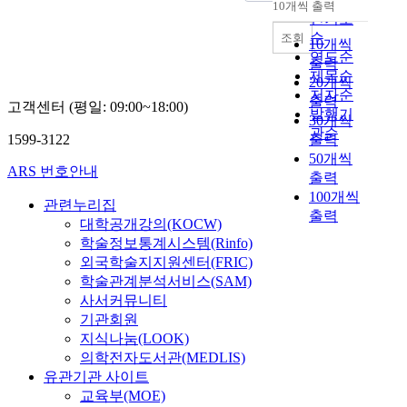
여
계
10개씩 출력
d
p
내림차순
평
5
축하고 비용을 절감시
계
인기도
제
와
e
o
가
0
키며 동시에 품질을 확
를
순
조회
도
연
c
10개씩
s
서
억
보할 수 있기 때문에
재
연도순
적
구
r
출력
e
(
원
전통적인 발주방식의
래
제목순
개
자
e
20개씩
o
S
미
대안으로 세계적으로
식
선
,
저자순
a
출력
f
O
만
고객센터 (평일: 09:00~18:00)
널리 사용되고 있으며
비
방
관
발행기
s
p
30개씩
Q
현
연구되고 있다. 본 연
계
안
련
관순
i
r
1599-3122
출력
)
장
구에서는 국내의 건설
로
을
공
n
o
50개씩
,
에
사업관리 도입을 위하
규
제
무
g
ARS 번호안내
m
출력
기
서
여 정부가 취하고 있는
정
시
원
f
o
술
발
100개씩
대책이라고 할 수 있는
하
하
들
관련누리집
r
t
제
생
관련 법규에 반영되는
출력
고
는
의
대학공개강의(KOCW)
o
i
안
한
건설사업관리 관련 법
,
것
지
학술정보통계시스템(Rinfo)
m
o
서
사
안을 찾아내어 정리하
일
을
난
9
외국학술지지원센터(FRIC)
n
(
망
고 사례 분석을 통하여
체
목
한
9
학술관계분석서비스(SAM)
a
T
사
문제점과 개선방안에
형
적
노
2
사서커뮤니티
n
P
고
대하여 연구하려고 하
작
으
력
i
기관회원
d
)
는
였다. 먼저 건설사업관
업
로
의
n
s
지식나눔(LOOK)
를
전
리가 정착되어 그 시행
발
한
결
2
u
의학전자도서관(MEDLIS)
제
체
을 활성화하고 있는 미
판
다
실
0
p
유관기관 사이트
출
건
국의 건설사업관리협
인
.
이
1
p
교육부(MOE)
하
설
회(CMAA)나, 프로젝
시
건
다
4