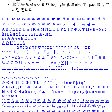
北京 을 입력하시려면
beijing
을 입력하시고 space를 누르
시면 됩니다.
ㅥ
ㅦ
ㅧ
ㅨ
ㅩ
ㅪ
ㅫ
ㅬ
ㅭ
ㅮ
ㅯ
ㅰ
ㅱ
ㅲ
ㅳ
ㅴ
ㅵ
ㅶ
ㅷ
ㅸ
ㅹ
ㅺ
ㅻ
ㅼ
ㅽ
ㅾ
ㅿ
ㆀ
ㆁ
ㆂ
ㆃ
ㆄ
ㆅ
ㆆ
ㆇ
ㆈ
ㆉ
ㆊ
ㆋ
ㆌ
ㆍ
ㆎ
Α
Β
Γ
Δ
Ε
Ζ
Η
Θ
Ι
Κ
Λ
Μ
Ν
Ξ
Ο
Π
Ρ
Σ
Τ
Υ
Φ
Χ
Ψ
Ω
α
β
γ
δ
ε
ζ
η
θ
ι
κ
λ
μ
ν
ξ
ο
π
ρ
σ
τ
υ
φ
χ
ψ
ω
á
à
Á
À
é
è
É
È
ç
Ç
ê
Ä
Ö
Ü
ä
ö
ü
ß
ְ
ֳ
ֲ
ֱ
ָ
ַ
ֵ
ֶ
ִ
ֹ
ּ
ֻ
ׂ
ׁ
ּ
ב
ה
נ
מ
צ
ת
ץ
ש
ד
ג
כ
ע
י
ח
ל
ך
ף
ק
ר
א
ט
ו
ן
ם
פ
‘
’
“
”
〔
〕
〈
〉
「
」
『
』
【
】
＂
（
）
［
］
｛
｝
±
×
÷
≠
≤
≥
∞
∴
♂
♀
∠
⊥
⌒
∂
∇
≡
≒
≪
≫
√
∽
∝
∵
∫
∬
∈
∋
⊆
⊇
⊂
⊃
∪
∩
∧
∨
￢
⇒
⇔
∀
∃
∮
∑
∏
＋
－
＜
＝
＞
、
。
·
‥
…
¨
〃
―
∥
＼
∼
´
～
ˇ
˘
˝
˚
˙
¸
˛
¡
¿
ː
！
＇
，
．
／
：
；
？
＾
＿
｀
｜
½
⅓
⅔
¼
¾
⅛
⅜
⅝
⅞
¹
²
³
⁴
ⁿ
₁
₂
₃
₄
Æ
Ð
Ħ
Ĳ
Ł
Ø
Œ
Þ
Ŧ
Ŋ
æ
đ
ð
ħ
ı
ĳ
ĸ
ŀ
ł
ø
œ
ß
þ
ŧ
ŋ
ŉ
А
Б
В
Г
Д
Е
Ё
Ж
З
И
Й
К
Л
М
Н
О
П
Р
С
Т
У
Ф
Х
Ц
Ч
Ш
Щ
Ъ
Ы
Ь
Э
Ю
Я
а
б
в
г
д
е
ё
ж
з
и
й
к
л
м
н
о
п
р
с
т
у
ф
х
ц
ч
ш
щ
ъ
ы
ь
э
ю
я
′
″
℃
Å
￠
￡
￥
¤
℉
‰
＄
％
Ｆ
￦
㎕
㎖
㎗
ℓ
㎘
㏄
㎣
㎤
㎥
㎦
㎙
㎚
㎛
㎜
㎝
㎞
㎟
㎠
㎡
㎢
㏊
㎍
㎎
㎏
㏏
㎈
㎉
㏈
㎧
㎨
㎰
㎱
㎲
㎳
㎴
㎵
㎶
㎷
㎸
㎹
㎀
㎁
㎂
㎃
㎄
㎺
㎻
㎽
㎾
㎿
㎐
㎑