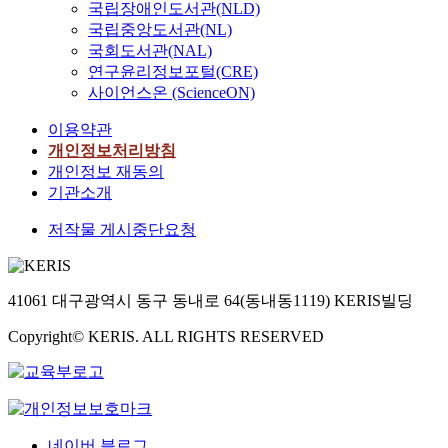
o
는
공
국립장애인도서관(NLD)
트 관리학회(PMI)등에
스
설
.
t
r
건
사
국립중앙도서관(NL)
서 규정하고 있는 건설
템
업
그
o
t
설
사
사업관리의 정의, 과정
국회도서관(NAL)
비
은
러
8
o
사
망
과 요소작업에 의한 분
연구윤리정보포털(CRE)
계
타
나
5
f
업
자
류, 계약방식 등의 이
를
사이언스온 (ScienceON)
산
제
5
c
관
의
론을 정리하였다. 그
사
업
도
i
o
리
약
이용약관
후 한국 건설사업관리
용
대
의
n
n
용
7
의 현황을 간략히 검토
개인정보처리방침
하
비
도
s
역
0
한 후, 관련 법규인 건
개인정보 재동의
도
산
입
2
t
은
%
설산업기본법, 건설기
록
기관소개
업
이
0
r
총
를
술관리법, 국가를 당사
정
재
좋
2
u
2
차
저작물 게시중단요청
자로 하는 계약에 관한
책
해
은
0
c
6
지
법률, 엔지니어링 기술
적
발
건
(
t
건
하
진흥법을 분석하여 해
으
생
축
1
i
이
고
당 내용을 정리한 후
로
률
의
1
41061 대구광역시 동구 동내로 64(동내동1119) KERIS빌딩
o
발
있
건설사업관리의 법적
추
이
즉
%
n
주
으
정의, 수행 주체 및 자
진
높
각
Copyright© KERIS. ALL RIGHTS RESERVED
d
b
되
며
격조건, 대상 사업, 평
하
아
적
e
u
었
,
가 및 선정, 자격 심사,
고
안
인
c
s
으
2
업무범위와 대가산정,
있
전
실
r
i
며
0
법적 계약적 책임 등의
다
관
현
e
n
낙
2
근거 등을 검토하였다.
.
리
을
a
e
네이버 블로그
찰
3