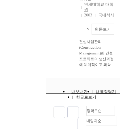
로
였
는
생
치
r
연세대학교 대학
w
한
다
비
하
와
원
e
o
다
.
계
는
디
2003
국내석사
a
u
.
지
중
구
자
h
l
2
난
강
조
인
a
d
원문보기
0
3
관
적
품
s
b
1
년
과
문
격
b
e
5
간
건설사업관리
강
제
을
e
m
년
(
(Construction
관
및
갖
e
a
부
2
Management)란 건설
을
직
춘
n
i
터
0
프로젝트의 생산과정
클
무
공
c
n
2
2
에 체계적이고 과학적
램
스
공
o
l
0
1
인 관리기법을 적용하
프
트
건
n
y
1
~
는 것으로 복잡한 건설
로
레
축
t
f
7
2
사업의 생산성과 효율
결
스
)
i
o
년
0
성을 향상시키며 투명
속
의
의
n
내보내기
내책장담기
r
9
2
성을 확보할 수 있는
하
원
구
u
한글로보기
t
월
3
관리 기술을 말한다.
여
인
현
o
h
까
)
1960년대 중반부터 미
설
을
을
u
e
지
공
국에서 처음 사용된 건
정확도순
치
규
위
s
p
기
사
설사업관리는 체계적
하
명
한
l
u
내림차순
술
금
이고 전문적인 관리기
정확도
는
하
학
y
r
자
액
법을 통하여 공기를 단
순
비