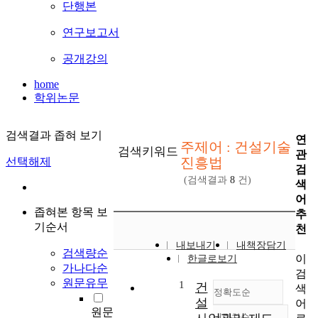
단행본
연구보고서
공개강의
home
학위논문
검색결과 좁혀 보기
연
주제어 : 건설기술
검색키워드
관
진흥법
선택해제
검
(검색결과
8
건)
색
어
좁혀본 항목 보
추
기순서
천
내보내기
내책장담기
검색량순
이
한글로보기
가나다순
검
원문유무
1
건
색
정확도순
설
어
원문
내림차순