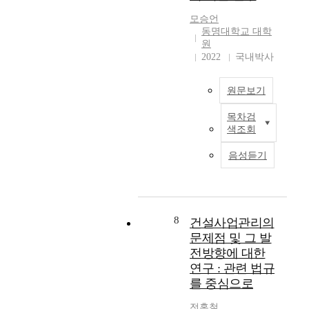
r
u
업
용
리
전
i
e
모승언
관
되
자
검
a
동명대학교 대학
m
리
지
의
토
l
원
a
용
않
직
,
2022
국내박사
a
n
역
는
무
공
c
a
사
제
실
공
c
g
들
도
원문보기
태
건
i
e
의
적
를
축
d
m
목차검
대
한
국
종
심
e
e
색조회
응
계
토
합
의
n
n
방
에
교
적
는
t
음성듣기
t
안
대
통
으
좋
s
을
한
부
로
은
d
y
모
문
는
분
공
e
s
색
제
건
석
공
a
t
하
의
설
8
하
건
건설사업관리의
t
e
는
식
공
고
축
문제점 및 그 발
h
m
것
에
사
현
(
s
전방향에 대한
.
을
서
에
장
공
i
연구 : 관련 법규
T
목
출
사
에
공
n
h
를 중심으로
적
발
용
서
적
K
i
으
하
되
발
가
o
전홍철
s