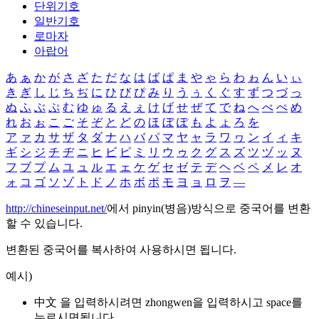
단위기호
일반기호
로마자
아랍어
あ
ぁ
か
が
さ
ざ
た
だ
な
は
ば
ぱ
ま
や
ゃ
ら
わ
ゎ
ん
い
ぃ
き
ぎ
し
じ
ち
ぢ
に
ひ
び
ぴ
み
り
う
ぅ
く
ぐ
す
ず
つ
づ
っ
ぬ
ふ
ぶ
ぷ
む
ゆ
ゅ
る
え
ぇ
け
げ
せ
ぜ
て
で
ね
へ
べ
ぺ
め
れ
お
ぉ
こ
ご
そ
ぞ
と
ど
の
ほ
ぼ
ぽ
も
よ
ょ
ろ
を
ア
ァ
カ
サ
ザ
タ
ダ
ナ
ハ
バ
パ
マ
ヤ
ャ
ラ
ワ
ヮ
ン
イ
ィ
キ
ギ
シ
ジ
チ
ヂ
ニ
ヒ
ビ
ピ
ミ
リ
ウ
ゥ
ク
グ
ス
ズ
ツ
ヅ
ッ
ヌ
フ
ブ
プ
ム
ユ
ュ
ル
エ
ェ
ケ
ゲ
セ
ゼ
テ
デ
ヘ
ベ
ペ
メ
レ
オ
ォ
コ
ゴ
ソ
ゾ
ト
ド
ノ
ホ
ボ
ポ
モ
ヨ
ョ
ロ
ヲ
―
http://chineseinput.net/
에서 pinyin(병음)방식으로 중국어를 변환
할 수 있습니다.
변환된 중국어를 복사하여 사용하시면 됩니다.
예시)
中文 을 입력하시려면
zhongwen
을 입력하시고 space를
누르시면됩니다.