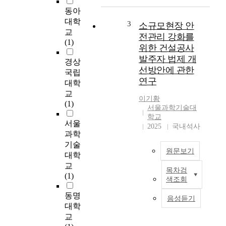
0
T
동아
1
e
대학
4
3
소규모현장 안
c
교
년
전관리 강화를
h
(1)
시
위한 건설공사
n
행
발주자 법제 개
i
경상
된
선방안에 관한
q
국립
건
연구
u
설
대학
e
기
교
이기황
P
술
(1)
서울과학기술대
r
진
학교
o
흥
서울
2025
국내석사
m
법
과학
o
이
기술
t
원문보기
후
대학
i
조
교
목차검
o
달
제
(1)
색조회
n
청
목
A
에
:
동명
음성듣기
c
서
소
대학
t
발
규
교
i
주
모