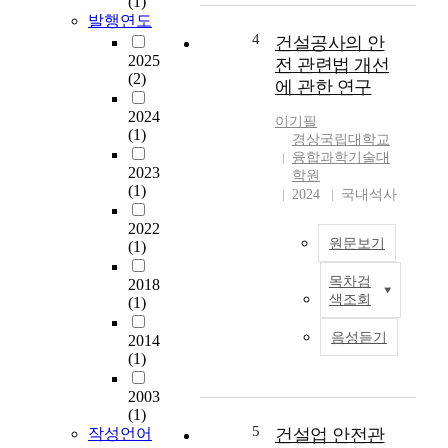
(1)
s
한
현
발행연도
t
공
장
4
건설공사의 안
o
공
안
2025
전 관련법 개선
b
건
전
(2)
에 관한 연구
e
설
관
f
건
리
2024
이기필
u
(1)
설
강
경상국립대학교
l
사
화
융합과학기술대
l
2023
업
를
학원
(1)
y
2024
국내석사
관
위
e
리
한
2022
x
용
건
원문보기
(1)
e
역
설
c
중
공
목차검
2018
L
u
기
사
색조회
(1)
o
t
술
발
o
e
자
주
음성듣기
2014
k
d
평
자
(1)
i
t
가
법
n
o
서
제
2003
g
c
(1)
(
개
a
5
h
작성언어
건설업 안전관
S
선
t