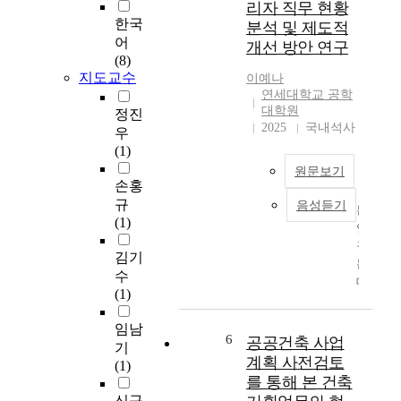
a
리자 직무 현황
O
방
t
n
한국
Q
안
분석 및 제도적
h
g
어
)
에
개선 방안 연구
e
e
(8)
,
관
r
t
지도교수
기
한
이예나
e
h
연세대학교 공학
술
연
c
e
대학원
정진
제
구
e
2025
국내석사
r
안
우
n
e
서
(1)
t
g
(
본
원문보기
s
u
손홍
T
연
t
l
P
구
규
음성듣기
본
a
a
)
는
(1)
연
t
t
를
산
구
u
i
김기
평
업
는
s
o
가
재
수
대
o
n
하
해
(1)
한
f
-
는
발
민
a
o
임남
건
생
국
6
c
공공건축 사업
r
설
비
기
건
c
계획 사전검토
i
사
중
(1)
설
i
e
를 통해 본 건축
업
이
업
d
n
신규
관
높