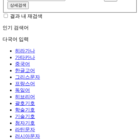
상세검색
결과 내 재검색
인기 검색어
다국어 입력
히라가나
가타카나
중국어
한글고어
그리스문자
프랑스어
독일어
히브리어
괄호기호
학술기호
기술기호
첨자기호
라틴문자
러시아문자