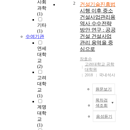
사회
t
2
건설기술진흥법
과학
e
시행 이후 중소
(1)
l
건설사업관리용
y
역사 수수전략
기타
r
방안 연구 : 공공
(1)
e
건설 건설사업
수여기관
v
관리 용역을 중
i
연세
심으로
s
대학
e
장호순
d
교
고려대학교 공학
C
(2)
대학원
o
2018
국내석사
고려
n
s
대학
t
원문보기
교
r
(1)
목차검
u
본
색조회
c
계명
연
t
대학
구
음성듣기
i
교
는
o
(1)
2
n